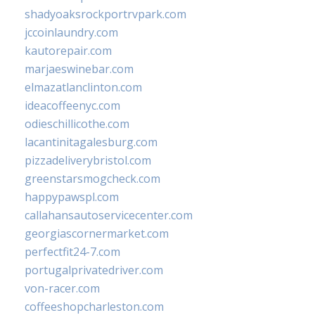
shadyoaksrockportrvpark.com
jccoinlaundry.com
kautorepair.com
marjaeswinebar.com
elmazatlanclinton.com
ideacoffeenyc.com
odieschillicothe.com
lacantinitagalesburg.com
pizzadeliverybristol.com
greenstarsmogcheck.com
happypawspl.com
callahansautoservicecenter.com
georgiascornermarket.com
perfectfit24-7.com
portugalprivatedriver.com
von-racer.com
coffeeshopcharleston.com