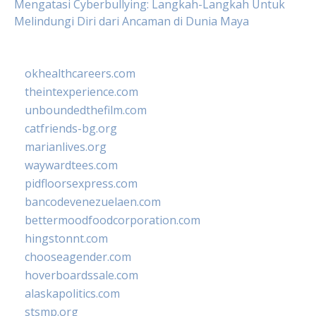
Mengatasi Cyberbullying: Langkah-Langkah Untuk
Melindungi Diri dari Ancaman di Dunia Maya
okhealthcareers.com
theintexperience.com
unboundedthefilm.com
catfriends-bg.org
marianlives.org
waywardtees.com
pidfloorsexpress.com
bancodevenezuelaen.com
bettermoodfoodcorporation.com
hingstonnt.com
chooseagender.com
hoverboardssale.com
alaskapolitics.com
stsmp.org