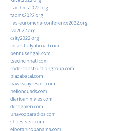
klivet2022.org
ifac-hms2022.org
taoms2022.org
iias-euromena-conference2022.org
ivd2022.org
csity2022.org
ibsarstudyabroad.com
bennusehgall.com
tsecincinnati.com
roderconstructiongroup.com
plazabatai.com
hawkscayresort.com
hellonquads.com
diarioanimales.com
decogaleri.com
unavozparadios.com
shoes-vert.com
elbotanicopanama.com