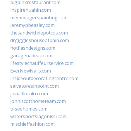
bigpinkrestaurant.com
inspirehuahin.com
memmingerspainting.com
jeremypbeasley.com
thesandwichdepotcos.com
drgiggleshouseofpain.com
hotflashdesigns.com
garagenadeau.com
lifestylechauffeurservice.com
EverNewNails.com
insideoutdecoratingcentre.com
salvatoresinpoint.com
jovialfloralco.com
johnlscotthometeam.com
u-seehomes.com
watersportslagonissi.com
mischieffashion.com