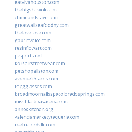
eatvivahouston.com
thebigshowok.com
chimeandstave.com
greatwallseafoodny.com
theloverose.com
gabriovoice.com
resinflowart.com
p-sports.net
korsairstreetwear.com
petshopallston.com
avenue26tacos.com
topgglasses.com
broadmoornailsspacoloradosprings.com
missblackpasadena.com
anneskitchen.org
valenciamarketytaqueria.com
reefrecordsllc.com