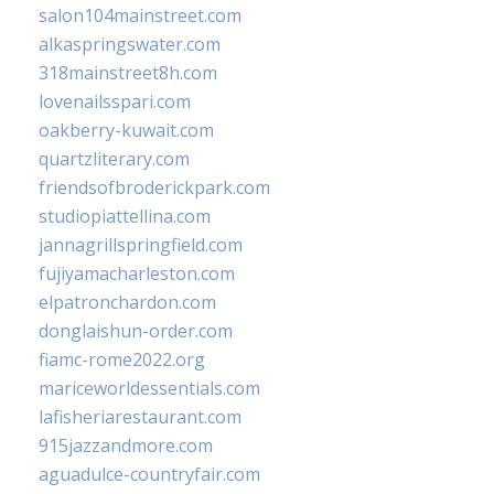
salon104mainstreet.com
alkaspringswater.com
318mainstreet8h.com
lovenailsspari.com
oakberry-kuwait.com
quartzliterary.com
friendsofbroderickpark.com
studiopiattellina.com
jannagrillspringfield.com
fujiyamacharleston.com
elpatronchardon.com
donglaishun-order.com
fiamc-rome2022.org
mariceworldessentials.com
lafisheriarestaurant.com
915jazzandmore.com
aguadulce-countryfair.com