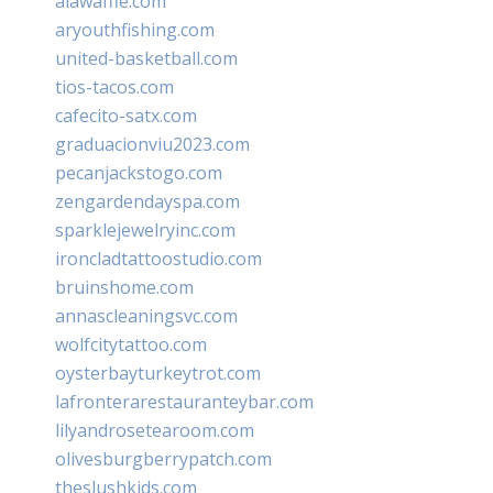
alawaffle.com
aryouthfishing.com
united-basketball.com
tios-tacos.com
cafecito-satx.com
graduacionviu2023.com
pecanjackstogo.com
zengardendayspa.com
sparklejewelryinc.com
ironcladtattoostudio.com
bruinshome.com
annascleaningsvc.com
wolfcitytattoo.com
oysterbayturkeytrot.com
lafronterarestauranteybar.com
lilyandrosetearoom.com
olivesburgberrypatch.com
theslushkids.com