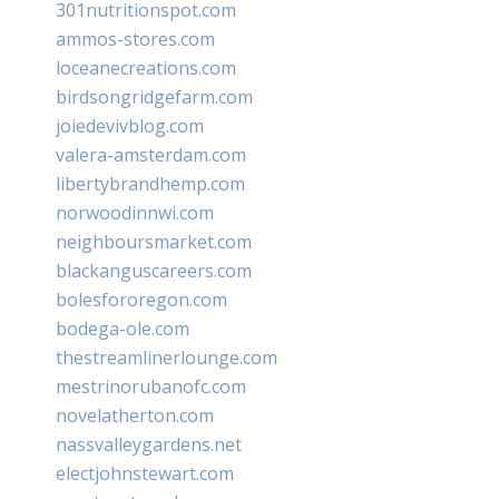
301nutritionspot.com
ammos-stores.com
loceanecreations.com
birdsongridgefarm.com
joiedevivblog.com
valera-amsterdam.com
libertybrandhemp.com
norwoodinnwi.com
neighboursmarket.com
blackanguscareers.com
bolesfororegon.com
bodega-ole.com
thestreamlinerlounge.com
mestrinorubanofc.com
novelatherton.com
nassvalleygardens.net
electjohnstewart.com