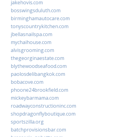
jakehovis.com
bosswingsduluth.com
birminghamautocare.com
tonyscountrykitchen.com
jbellasnailspa.com
mychaihouse.com
alvisgrooming.com
thegeorginaestate.com
blythewoodseafood.com
paolosdelibangkok.com
bobacove.com
phoone24brookfield.com
mickeybarmama.com
roadwayconstructioninc.com
shopdragonflyboutique.com
sportszilla.org
batchprovisionsbar.com