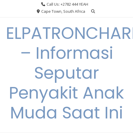
Skip
Call Us: +2782 444 YEAH
to
Cape Town, South Africa
content
ELPATRONCHA
– Informasi
Seputar
Penyakit Anak
Muda Saat Ini