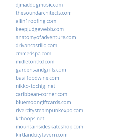
djmaddogmusic.com
thesoundarchitects.com
allin1roofing.com
keepjudgewebb.com
anatomyofadventure.com
drivancastillo.com
cmmedspa.com
midletontkd.com
gardensandgrills.com
basilfoodwine.com
nikko-tochigi.net
caribbean-corner.com
bluemoongiftcards.com
rivercitysteampunkexpo.com
kchoops.net
mountainsideskateshop.com
kirtlandcitytavern.com