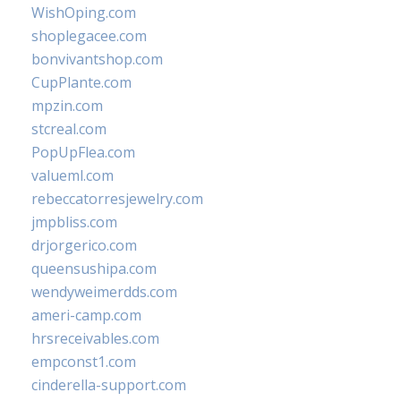
WishOping.com
shoplegacee.com
bonvivantshop.com
CupPlante.com
mpzin.com
stcreal.com
PopUpFlea.com
valueml.com
rebeccatorresjewelry.com
jmpbliss.com
drjorgerico.com
queensushipa.com
wendyweimerdds.com
ameri-camp.com
hrsreceivables.com
empconst1.com
cinderella-support.com