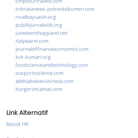
omptourtravels.com
tribratanews-polreskebumen.com
rsudbayuasih.org
publikjurnalistik.org
juneteenthapparel.net
italywarm.com
journaloffinanceeconomics.com
kvk-kumari.org
foodscienceandtechnology.com
scisportsscience.com
addisababacuisineaz.com
burgerimcamas.com
Link Alternatif
Result HK