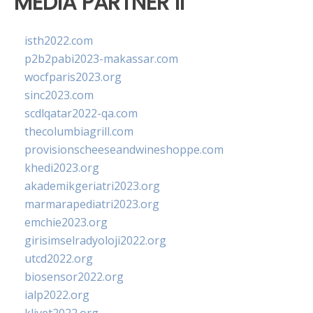
MEDIA PARTNER II
isth2022.com
p2b2pabi2023-makassar.com
wocfparis2023.org
sinc2023.com
scdlqatar2022-qa.com
thecolumbiagrill.com
provisionscheeseandwineshoppe.com
khedi2023.org
akademikgeriatri2023.org
marmarapediatri2023.org
emchie2023.org
girisimselradyoloji2022.org
utcd2022.org
biosensor2022.org
ialp2022.org