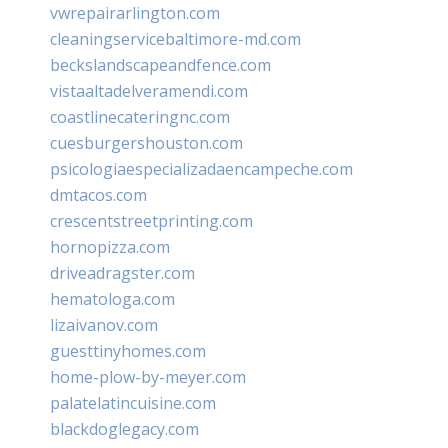
vwrepairarlington.com
cleaningservicebaltimore-md.com
beckslandscapeandfence.com
vistaaltadelveramendi.com
coastlinecateringnc.com
cuesburgershouston.com
psicologiaespecializadaencampeche.com
dmtacos.com
crescentstreetprinting.com
hornopizza.com
driveadragster.com
hematologa.com
lizaivanov.com
guesttinyhomes.com
home-plow-by-meyer.com
palatelatincuisine.com
blackdoglegacy.com