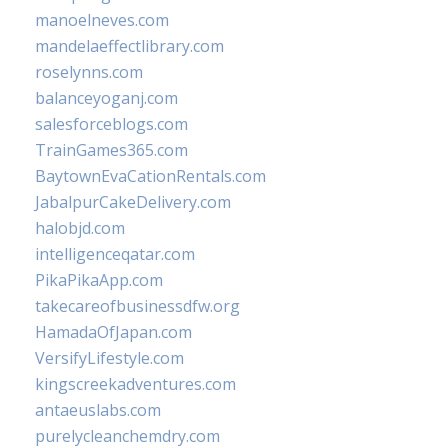
manoelneves.com
mandelaeffectlibrary.com
roselynns.com
balanceyoganj.com
salesforceblogs.com
TrainGames365.com
BaytownEvaCationRentals.com
JabalpurCakeDelivery.com
halobjd.com
intelligenceqatar.com
PikaPikaApp.com
takecareofbusinessdfw.org
HamadaOfJapan.com
VersifyLifestyle.com
kingscreekadventures.com
antaeuslabs.com
purelycleanchemdry.com