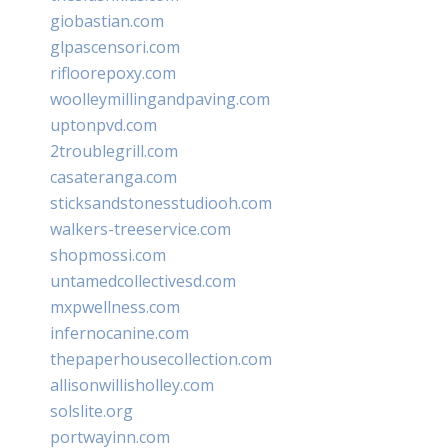
giobastian.com
glpascensori.com
rifloorepoxy.com
woolleymillingandpaving.com
uptonpvd.com
2troublegrill.com
casateranga.com
sticksandstonesstudiooh.com
walkers-treeservice.com
shopmossi.com
untamedcollectivesd.com
mxpwellness.com
infernocanine.com
thepaperhousecollection.com
allisonwillisholley.com
solslite.org
portwayinn.com