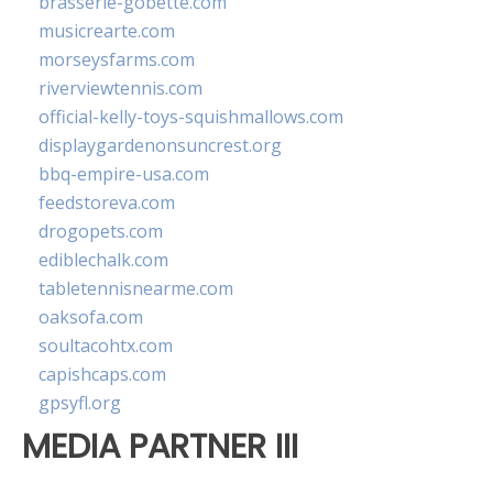
brasserie-gobette.com
musicrearte.com
morseysfarms.com
riverviewtennis.com
official-kelly-toys-squishmallows.com
displaygardenonsuncrest.org
bbq-empire-usa.com
feedstoreva.com
drogopets.com
ediblechalk.com
tabletennisnearme.com
oaksofa.com
soultacohtx.com
capishcaps.com
gpsyfl.org
MEDIA PARTNER III