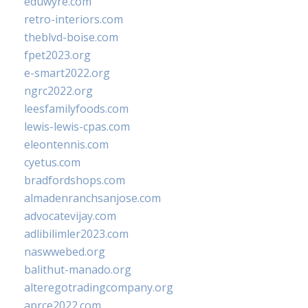
eduwyre.com
retro-interiors.com
theblvd-boise.com
fpet2023.org
e-smart2022.org
ngrc2022.org
leesfamilyfoods.com
lewis-lewis-cpas.com
eleontennis.com
cyetus.com
bradfordshops.com
almadenranchsanjose.com
advocatevijay.com
adlibilimler2023.com
naswwebed.org
balithut-manado.org
alteregotradingcompany.org
aprce2022.com