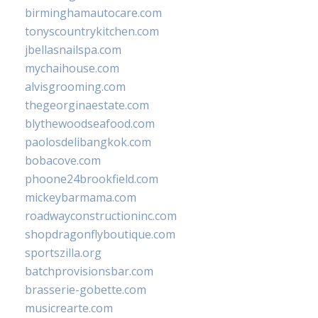
birminghamautocare.com
tonyscountrykitchen.com
jbellasnailspa.com
mychaihouse.com
alvisgrooming.com
thegeorginaestate.com
blythewoodseafood.com
paolosdelibangkok.com
bobacove.com
phoone24brookfield.com
mickeybarmama.com
roadwayconstructioninc.com
shopdragonflyboutique.com
sportszilla.org
batchprovisionsbar.com
brasserie-gobette.com
musicrearte.com