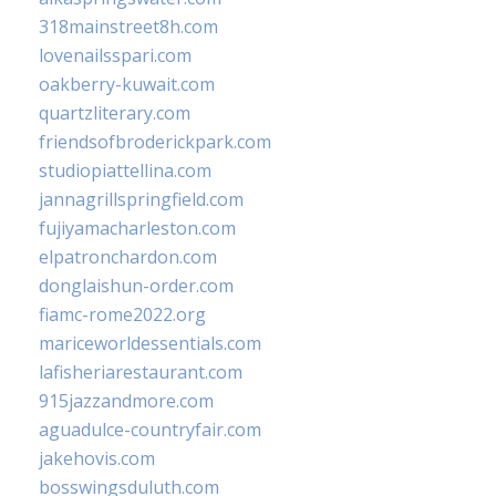
318mainstreet8h.com
lovenailsspari.com
oakberry-kuwait.com
quartzliterary.com
friendsofbroderickpark.com
studiopiattellina.com
jannagrillspringfield.com
fujiyamacharleston.com
elpatronchardon.com
donglaishun-order.com
fiamc-rome2022.org
mariceworldessentials.com
lafisheriarestaurant.com
915jazzandmore.com
aguadulce-countryfair.com
jakehovis.com
bosswingsduluth.com