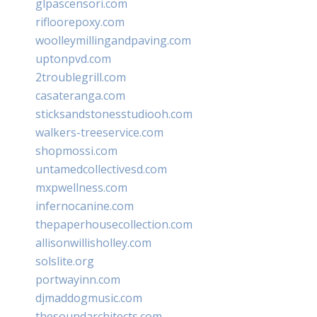
glpascensori.com
rifloorepoxy.com
woolleymillingandpaving.com
uptonpvd.com
2troublegrill.com
casateranga.com
sticksandstonesstudiooh.com
walkers-treeservice.com
shopmossi.com
untamedcollectivesd.com
mxpwellness.com
infernocanine.com
thepaperhousecollection.com
allisonwillisholley.com
solslite.org
portwayinn.com
djmaddogmusic.com
thesoundarchitects.com