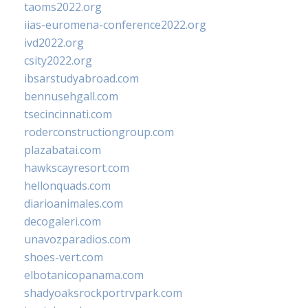
taoms2022.org
iias-euromena-conference2022.org
ivd2022.org
csity2022.org
ibsarstudyabroad.com
bennusehgall.com
tsecincinnati.com
roderconstructiongroup.com
plazabatai.com
hawkscayresort.com
hellonquads.com
diarioanimales.com
decogaleri.com
unavozparadios.com
shoes-vert.com
elbotanicopanama.com
shadyoaksrockportrvpark.com