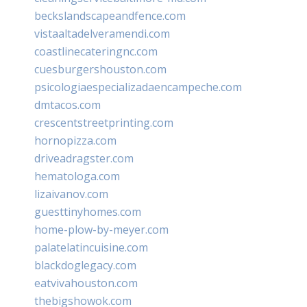
beckslandscapeandfence.com
vistaaltadelveramendi.com
coastlinecateringnc.com
cuesburgershouston.com
psicologiaespecializadaencampeche.com
dmtacos.com
crescentstreetprinting.com
hornopizza.com
driveadragster.com
hematologa.com
lizaivanov.com
guesttinyhomes.com
home-plow-by-meyer.com
palatelatincuisine.com
blackdoglegacy.com
eatvivahouston.com
thebigshowok.com