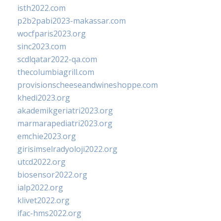
isth2022.com
p2b2pabi2023-makassar.com
wocfparis2023.org
sinc2023.com
scdlqatar2022-qa.com
thecolumbiagrill.com
provisionscheeseandwineshoppe.com
khedi2023.org
akademikgeriatri2023.org
marmarapediatri2023.org
emchie2023.org
girisimselradyoloji2022.org
utcd2022.org
biosensor2022.org
ialp2022.org
klivet2022.org
ifac-hms2022.org