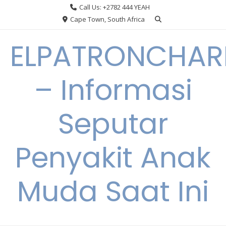
Skip
Call Us: +2782 444 YEAH
to
Cape Town, South Africa
content
ELPATRONCHA
– Informasi
Seputar
Penyakit Anak
Muda Saat Ini