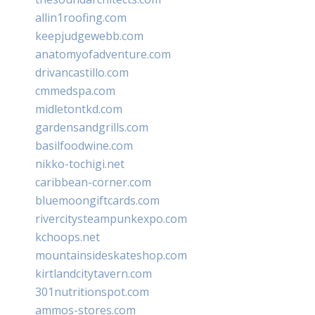
allin1roofing.com
keepjudgewebb.com
anatomyofadventure.com
drivancastillo.com
cmmedspa.com
midletontkd.com
gardensandgrills.com
basilfoodwine.com
nikko-tochigi.net
caribbean-corner.com
bluemoongiftcards.com
rivercitysteampunkexpo.com
kchoops.net
mountainsideskateshop.com
kirtlandcitytavern.com
301nutritionspot.com
ammos-stores.com