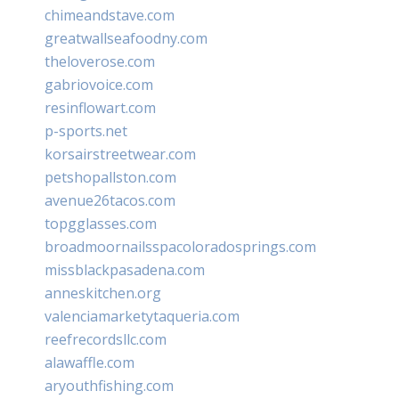
chimeandstave.com
greatwallseafoodny.com
theloverose.com
gabriovoice.com
resinflowart.com
p-sports.net
korsairstreetwear.com
petshopallston.com
avenue26tacos.com
topgglasses.com
broadmoornailsspacoloradosprings.com
missblackpasadena.com
anneskitchen.org
valenciamarketytaqueria.com
reefrecordsllc.com
alawaffle.com
aryouthfishing.com