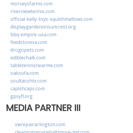
morseysfarms.com
riverviewtennis.com
official-kelly-toys-squishmallows.com
displaygardenonsuncrest.org
bbq-empire-usa.com
feedstoreva.com
drogopets.com
ediblechalk.com
tabletennisnearme.com
oaksofa.com
soultacohtx.com
capishcaps.com
gpsyfl.org
MEDIA PARTNER III
vwrepairarlington.com
cleaningservicebaltimore-md.com