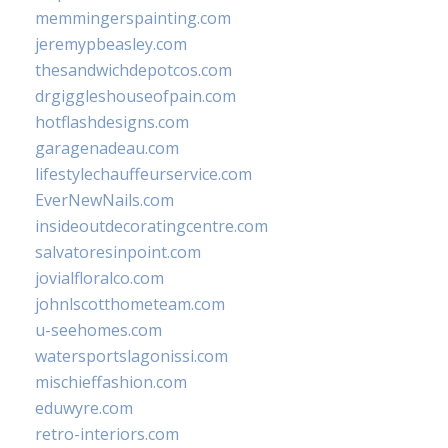
memmingerspainting.com
jeremypbeasley.com
thesandwichdepotcos.com
drgiggleshouseofpain.com
hotflashdesigns.com
garagenadeau.com
lifestylechauffeurservice.com
EverNewNails.com
insideoutdecoratingcentre.com
salvatoresinpoint.com
jovialfloralco.com
johnlscotthometeam.com
u-seehomes.com
watersportslagonissi.com
mischieffashion.com
eduwyre.com
retro-interiors.com