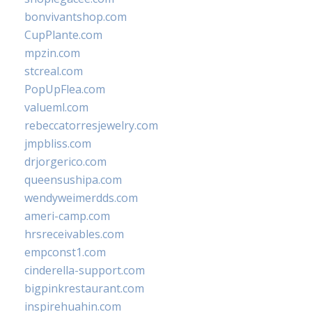
bonvivantshop.com
CupPlante.com
mpzin.com
stcreal.com
PopUpFlea.com
valueml.com
rebeccatorresjewelry.com
jmpbliss.com
drjorgerico.com
queensushipa.com
wendyweimerdds.com
ameri-camp.com
hrsreceivables.com
empconst1.com
cinderella-support.com
bigpinkrestaurant.com
inspirehuahin.com