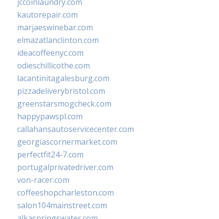
jccoinlaundry.com
kautorepair.com
marjaeswinebar.com
elmazatlanclinton.com
ideacoffeenyc.com
odieschillicothe.com
lacantinitagalesburg.com
pizzadeliverybristol.com
greenstarsmogcheck.com
happypawspl.com
callahansautoservicecenter.com
georgiascornermarket.com
perfectfit24-7.com
portugalprivatedriver.com
von-racer.com
coffeeshopcharleston.com
salon104mainstreet.com
alkaspringswater.com