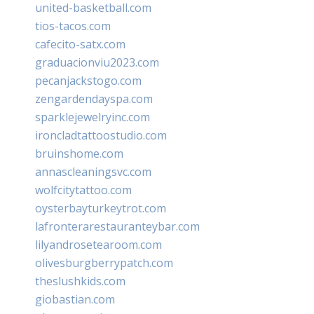
united-basketball.com
tios-tacos.com
cafecito-satx.com
graduacionviu2023.com
pecanjackstogo.com
zengardendayspa.com
sparklejewelryinc.com
ironcladtattoostudio.com
bruinshome.com
annascleaningsvc.com
wolfcitytattoo.com
oysterbayturkeytrot.com
lafronterarestauranteybar.com
lilyandrosetearoom.com
olivesburgberrypatch.com
theslushkids.com
giobastian.com