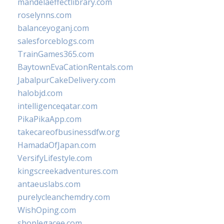
mandelaeffectlibrary.com
roselynns.com
balanceyoganj.com
salesforceblogs.com
TrainGames365.com
BaytownEvaCationRentals.com
JabalpurCakeDelivery.com
halobjd.com
intelligenceqatar.com
PikaPikaApp.com
takecareofbusinessdfw.org
HamadaOfJapan.com
VersifyLifestyle.com
kingscreekadventures.com
antaeuslabs.com
purelycleanchemdry.com
WishOping.com
shoplegacee.com