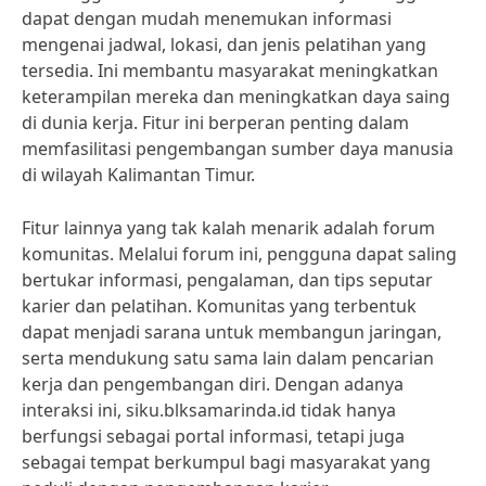
dapat dengan mudah menemukan informasi
mengenai jadwal, lokasi, dan jenis pelatihan yang
tersedia. Ini membantu masyarakat meningkatkan
keterampilan mereka dan meningkatkan daya saing
di dunia kerja. Fitur ini berperan penting dalam
memfasilitasi pengembangan sumber daya manusia
di wilayah Kalimantan Timur.
Fitur lainnya yang tak kalah menarik adalah forum
komunitas. Melalui forum ini, pengguna dapat saling
bertukar informasi, pengalaman, dan tips seputar
karier dan pelatihan. Komunitas yang terbentuk
dapat menjadi sarana untuk membangun jaringan,
serta mendukung satu sama lain dalam pencarian
kerja dan pengembangan diri. Dengan adanya
interaksi ini, siku.blksamarinda.id tidak hanya
berfungsi sebagai portal informasi, tetapi juga
sebagai tempat berkumpul bagi masyarakat yang