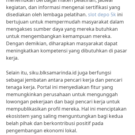
menemukan berbagai materi pelatihan, jadwal
kegiatan, dan informasi mengenai sertifikasi yang
disediakan oleh lembaga pelatihan.
slot depo 5k
ini
bertujuan untuk mempermudah masyarakat dalam
mengakses sumber daya yang mereka butuhkan
untuk mengembangkan kemampuan mereka.
Dengan demikian, diharapkan masyarakat dapat
meningkatkan kompetensi yang dibutuhkan di pasar
kerja.
Selain itu, siku.blksamarinda.id juga berfungsi
sebagai jembatan antara pencari kerja dan pencari
tenaga kerja. Portal ini menyediakan fitur yang
memungkinkan perusahaan untuk mengunggah
lowongan pekerjaan dan bagi pencari kerja untuk
mempublikasikan profil mereka. Hal ini menciptakan
ekosistem yang saling menguntungkan bagi kedua
belah pihak dan berkontribusi positif pada
pengembangan ekonomi lokal.