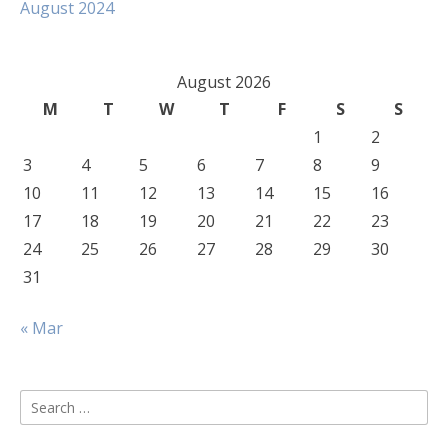
August 2024
August 2026
M
T
W
T
F
S
S
1
2
3
4
5
6
7
8
9
10
11
12
13
14
15
16
17
18
19
20
21
22
23
24
25
26
27
28
29
30
31
« Mar
Search
for: