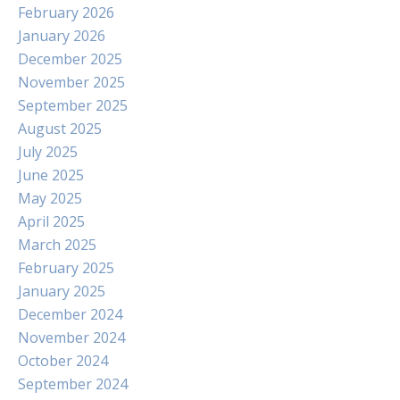
February 2026
January 2026
December 2025
November 2025
September 2025
August 2025
July 2025
June 2025
May 2025
April 2025
March 2025
February 2025
January 2025
December 2024
November 2024
October 2024
September 2024