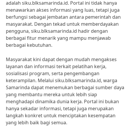
adalah siku.blksamarinda.id. Portal ini tidak hanya
menawarkan akses informasi yang luas, tetapi juga
berfungsi sebagai jembatan antara pemerintah dan
masyarakat. Dengan tekad untuk memberdayakan
pengguna, siku.blksamarinda.id hadir dengan
berbagai fitur menarik yang mampu menjawab
berbagai kebutuhan.
Masyarakat kini dapat dengan mudah mengakses
layanan dan informasi terkait pelatihan kerja,
sosialisasi program, serta pengembangan
keterampilan. Melalui siku.blksamarinda.id, warga
Samarinda dapat menemukan berbagai sumber daya
yang membantu mereka untuk lebih siap
menghadapi dinamika dunia kerja. Portal ini bukan
hanya sekadar informasi, tetapi juga merupakan
langkah konkret untuk menciptakan kesempatan
yang lebih baik bagi semua.