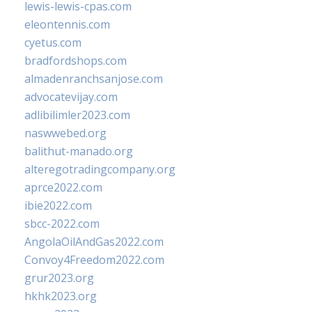
lewis-lewis-cpas.com
eleontennis.com
cyetus.com
bradfordshops.com
almadenranchsanjose.com
advocatevijay.com
adlibilimler2023.com
naswwebed.org
balithut-manado.org
alteregotradingcompany.org
aprce2022.com
ibie2022.com
sbcc-2022.com
AngolaOilAndGas2022.com
Convoy4Freedom2022.com
grur2023.org
hkhk2023.org