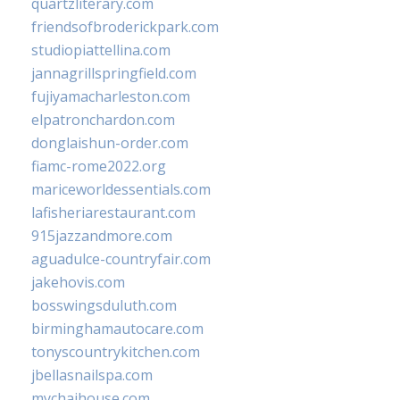
quartzliterary.com
friendsofbroderickpark.com
studiopiattellina.com
jannagrillspringfield.com
fujiyamacharleston.com
elpatronchardon.com
donglaishun-order.com
fiamc-rome2022.org
mariceworldessentials.com
lafisheriarestaurant.com
915jazzandmore.com
aguadulce-countryfair.com
jakehovis.com
bosswingsduluth.com
birminghamautocare.com
tonyscountrykitchen.com
jbellasnailspa.com
mychaihouse.com