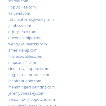
stcreal.com
PopUpFlea.com
valueml.com
rebeccatorresjewelry.com
jmpbliss.com
drjorgerico.com
queensushipa.com
wendyweimerdds.com
ameri-camp.com
hrsreceivables.com
empconst1.com
cinderella-support.com
bigpinkrestaurant.com
inspirehuahin.com
memmingerspainting.com
jeremypbeasley.com
thesandwichdepotcos.com
drgiggleshouseofpain.com