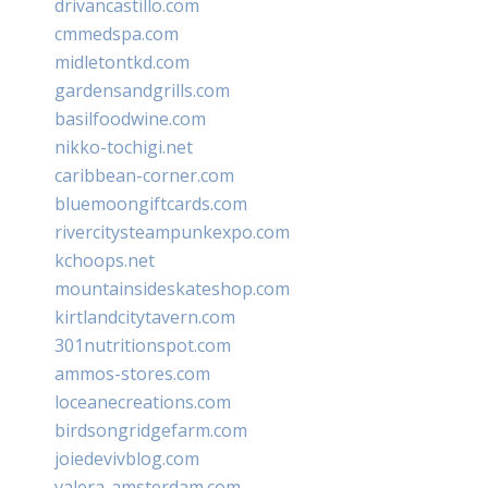
drivancastillo.com
cmmedspa.com
midletontkd.com
gardensandgrills.com
basilfoodwine.com
nikko-tochigi.net
caribbean-corner.com
bluemoongiftcards.com
rivercitysteampunkexpo.com
kchoops.net
mountainsideskateshop.com
kirtlandcitytavern.com
301nutritionspot.com
ammos-stores.com
loceanecreations.com
birdsongridgefarm.com
joiedevivblog.com
valera-amsterdam.com