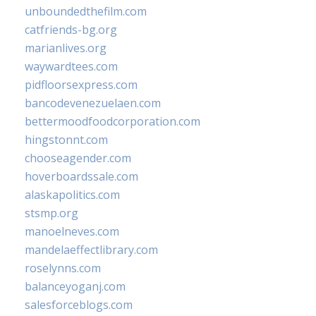
unboundedthefilm.com
catfriends-bg.org
marianlives.org
waywardtees.com
pidfloorsexpress.com
bancodevenezuelaen.com
bettermoodfoodcorporation.com
hingstonnt.com
chooseagender.com
hoverboardssale.com
alaskapolitics.com
stsmp.org
manoelneves.com
mandelaeffectlibrary.com
roselynns.com
balanceyoganj.com
salesforceblogs.com