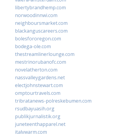
libertybrandhemp.com
norwoodinnwi.com
neighboursmarket.com
blackanguscareers.com
bolesfororegon.com
bodega-ole.com
thestreamlinerlounge.com
mestrinorubanofc.com
novelatherton.com
nassvalleygardens.net
electjohnstewart.com
omptourtravels.com
tribratanews-polreskebumen.com
rsudbayuasih.org
publikjurnalistik.org
juneteenthapparel.net
italywarm.com