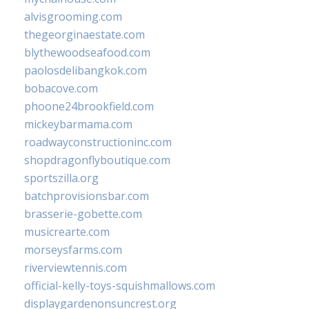
alvisgrooming.com
thegeorginaestate.com
blythewoodseafood.com
paolosdelibangkok.com
bobacove.com
phoone24brookfield.com
mickeybarmama.com
roadwayconstructioninc.com
shopdragonflyboutique.com
sportszilla.org
batchprovisionsbar.com
brasserie-gobette.com
musicrearte.com
morseysfarms.com
riverviewtennis.com
official-kelly-toys-squishmallows.com
displaygardenonsuncrest.org