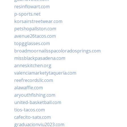
resinflowart.com
p-sports.net
korsairstreetwear.com
petshopallston.com
avenue26tacos.com
topgglasses.com
broadmoornailsspacoloradosprings.com
missblackpasadena.com
anneskitchen.org
valenciamarketytaqueria.com
reefrecordsllc.com
alawaffle.com
aryouthfishing.com
united-basketball.com
tios-tacos.com
cafecito-satx.com
graduacionviu2023.com