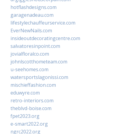
hotflashdesigns.com
garagenadeau.com
lifestylechauffeurservice.com
EverNewNails.com
insideoutdecoratingcentre.com
salvatoresinpoint.com
jovialfloralco.com
johnlscotthometeam.com
u-seehomes.com
watersportslagonissi.com
mischieffashion.com
eduwyre.com
retro-interiors.com
theblvd-boise.com
fpet2023.org
e-smart2022.org
ngrc2022.org