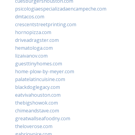
cuesburgershouston.com
psicologiaespecializadaencampeche.com
dmtacos.com
crescentstreetprinting.com
hornopizza.com
driveadragster.com
hematologa.com
lizaivanov.com
guesttinyhomes.com
home-plow-by-meyer.com
palatelatincuisine.com
blackdoglegacy.com
eatvivahouston.com
thebigshowok.com
chimeandstave.com
greatwallseafoodny.com
theloverose.com
gabriovoice.com