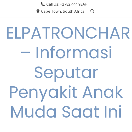
Skip
Call Us: +2782 444 YEAH
to
Cape Town, South Africa
content
ELPATRONCHA
– Informasi
Seputar
Penyakit Anak
Muda Saat Ini