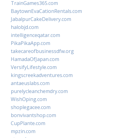
TrainGames365.com
BaytownEvaCationRentals.com
JabalpurCakeDelivery.com
halobjd.com
intelligenceqatar.com
PikaPikaApp.com
takecareofbusinessdfw.org
HamadaOfJapan.com
VersifyLifestyle.com
kingscreekadventures.com
antaeuslabs.com
purelycleanchemdry.com
WishOping.com
shoplegacee.com
bonvivantshop.com
CupPlante.com
mpzin.com