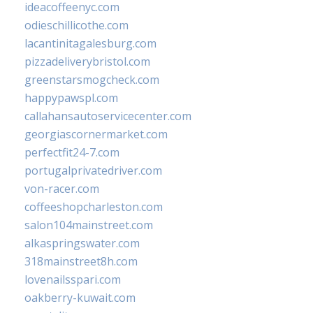
ideacoffeenyc.com
odieschillicothe.com
lacantinitagalesburg.com
pizzadeliverybristol.com
greenstarsmogcheck.com
happypawspl.com
callahansautoservicecenter.com
georgiascornermarket.com
perfectfit24-7.com
portugalprivatedriver.com
von-racer.com
coffeeshopcharleston.com
salon104mainstreet.com
alkaspringswater.com
318mainstreet8h.com
lovenailsspari.com
oakberry-kuwait.com