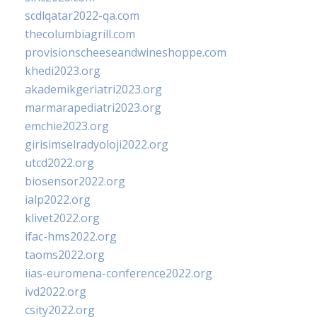
scdlqatar2022-qa.com
thecolumbiagrill.com
provisionscheeseandwineshoppe.com
khedi2023.org
akademikgeriatri2023.org
marmarapediatri2023.org
emchie2023.org
girisimselradyoloji2022.org
utcd2022.org
biosensor2022.org
ialp2022.org
klivet2022.org
ifac-hms2022.org
taoms2022.org
iias-euromena-conference2022.org
ivd2022.org
csity2022.org