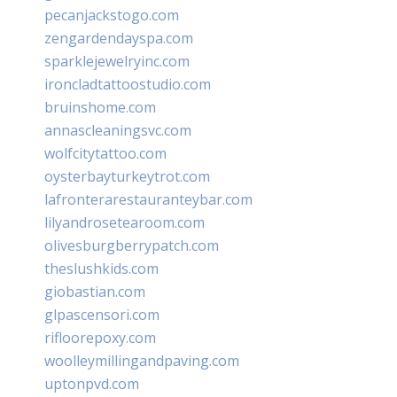
pecanjackstogo.com
zengardendayspa.com
sparklejewelryinc.com
ironcladtattoostudio.com
bruinshome.com
annascleaningsvc.com
wolfcitytattoo.com
oysterbayturkeytrot.com
lafronterarestauranteybar.com
lilyandrosetearoom.com
olivesburgberrypatch.com
theslushkids.com
giobastian.com
glpascensori.com
rifloorepoxy.com
woolleymillingandpaving.com
uptonpvd.com