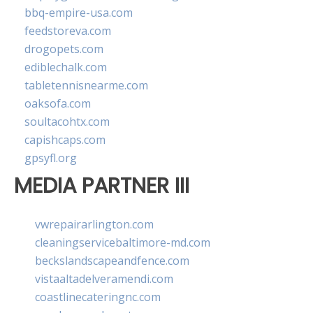
bbq-empire-usa.com
feedstoreva.com
drogopets.com
ediblechalk.com
tabletennisnearme.com
oaksofa.com
soultacohtx.com
capishcaps.com
gpsyfl.org
MEDIA PARTNER III
vwrepairarlington.com
cleaningservicebaltimore-md.com
beckslandscapeandfence.com
vistaaltadelveramendi.com
coastlinecateringnc.com