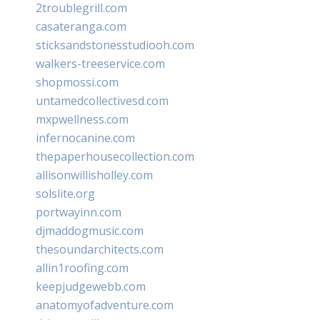
2troublegrill.com
casateranga.com
sticksandstonesstudiooh.com
walkers-treeservice.com
shopmossi.com
untamedcollectivesd.com
mxpwellness.com
infernocanine.com
thepaperhousecollection.com
allisonwillisholley.com
solslite.org
portwayinn.com
djmaddogmusic.com
thesoundarchitects.com
allin1roofing.com
keepjudgewebb.com
anatomyofadventure.com