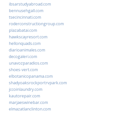
ibsarstudyabroad.com
bennusehgall.com
tsecincinnati.com
roderconstructiongroup.com
plazabatai.com
hawkscayresort.com
hellonquads.com
diarioanimales.com
decogaleri.com
unavozparadios.com
shoes-vert.com
elbotanicopanama.com
shadyoaksrockportrvpark.com
jccoinlaundry.com
kautorepair.com
marjaeswinebar.com
elmazatlanclinton.com