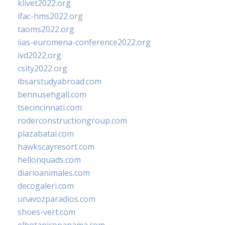
klivet2022.org
ifac-hms2022.org
taoms2022.org
iias-euromena-conference2022.org
ivd2022.org
csity2022.org
ibsarstudyabroad.com
bennusehgall.com
tsecincinnati.com
roderconstructiongroup.com
plazabatai.com
hawkscayresort.com
hellonquads.com
diarioanimales.com
decogaleri.com
unavozparadios.com
shoes-vert.com