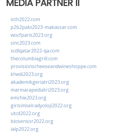
MEDIA PARTNER II
isth2022.com
p2b2pabi2023-makassar.com
wocfparis2023.org
sinc2023.com
scdlqatar2022-qa.com
thecolumbiagrill.com
provisionscheeseandwineshoppe.com
khedi2023.org
akademikgeriatri2023.org
marmarapediatri2023.org
emchie2023.org
girisimselradyoloji2022.org
utcd2022.org
biosensor2022.org
ialp2022.org