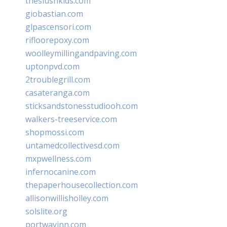
theslushkids.com
giobastian.com
glpascensori.com
rifloorepoxy.com
woolleymillingandpaving.com
uptonpvd.com
2troublegrill.com
casateranga.com
sticksandstonesstudiooh.com
walkers-treeservice.com
shopmossi.com
untamedcollectivesd.com
mxpwellness.com
infernocanine.com
thepaperhousecollection.com
allisonwillisholley.com
solslite.org
portwayinn.com