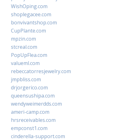
WishOping.com
shoplegacee.com
bonvivantshop.com
CupPlante.com
mpzin.com
stcreal.com
PopUpFlea.com
valueml.com
rebeccatorresjewelry.com
jmpbliss.com
drjorgerico.com
queensushipa.com
wendyweimerdds.com
ameri-camp.com
hrsreceivables.com
empconst1.com
cinderella-support.com