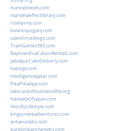
stsmp.org
manoelneves.com
mandelaeffectlibrary.com
roselynns.com
balanceyoganj.com
salesforceblogs.com
TrainGames365.com
BaytownEvaCationRentals.com
JabalpurCakeDelivery.com
halobjd.com
intelligenceqatar.com
PikaPikaApp.com
takecareofbusinessdfw.org
HamadaOfJapan.com
VersifyLifestyle.com
kingscreekadventures.com
antaeuslabs.com
purelycleanchemdry.com