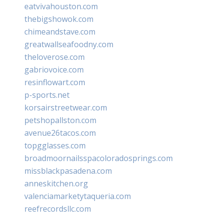
eatvivahouston.com
thebigshowok.com
chimeandstave.com
greatwallseafoodny.com
theloverose.com
gabriovoice.com
resinflowart.com
p-sports.net
korsairstreetwear.com
petshopallston.com
avenue26tacos.com
topgglasses.com
broadmoornailsspacoloradosprings.com
missblackpasadena.com
anneskitchen.org
valenciamarketytaqueria.com
reefrecordsllc.com