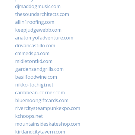
djmaddogmusic.com
thesoundarchitects.com
allin1roofing.com
keepjudgewebb.com
anatomyofadventure.com
drivancastillo.com
cmmedspa.com
midletontkd.com
gardensandgrills.com
basilfoodwine.com
nikko-tochigi.net
caribbean-corner.com
bluemoongiftcards.com
rivercitysteampunkexpo.com
kchoops.net
mountainsideskateshop.com
kirtlandcitytavern.com