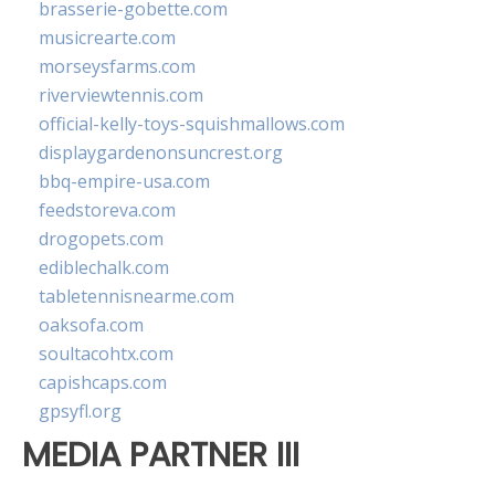
brasserie-gobette.com
musicrearte.com
morseysfarms.com
riverviewtennis.com
official-kelly-toys-squishmallows.com
displaygardenonsuncrest.org
bbq-empire-usa.com
feedstoreva.com
drogopets.com
ediblechalk.com
tabletennisnearme.com
oaksofa.com
soultacohtx.com
capishcaps.com
gpsyfl.org
MEDIA PARTNER III