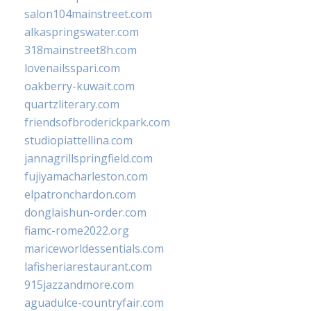
salon104mainstreet.com
alkaspringswater.com
318mainstreet8h.com
lovenailsspari.com
oakberry-kuwait.com
quartzliterary.com
friendsofbroderickpark.com
studiopiattellina.com
jannagrillspringfield.com
fujiyamacharleston.com
elpatronchardon.com
donglaishun-order.com
fiamc-rome2022.org
mariceworldessentials.com
lafisheriarestaurant.com
915jazzandmore.com
aguadulce-countryfair.com