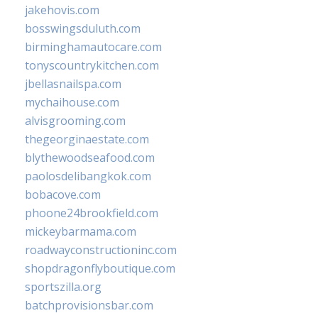
jakehovis.com
bosswingsduluth.com
birminghamautocare.com
tonyscountrykitchen.com
jbellasnailspa.com
mychaihouse.com
alvisgrooming.com
thegeorginaestate.com
blythewoodseafood.com
paolosdelibangkok.com
bobacove.com
phoone24brookfield.com
mickeybarmama.com
roadwayconstructioninc.com
shopdragonflyboutique.com
sportszilla.org
batchprovisionsbar.com