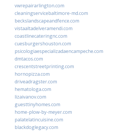
vwrepairarlington.com
cleaningservicebaltimore-md.com
beckslandscapeandfence.com
vistaaltadelveramendi.com
coastlinecateringnc.com
cuesburgershouston.com
psicologiaespecializadaencampeche.com
dmtacos.com
crescentstreetprinting.com
hornopizza.com
driveadragster.com
hematologa.com
lizaivanov.com
guesttinyhomes.com
home-plow-by-meyer.com
palatelatincuisine.com
blackdoglegacy.com