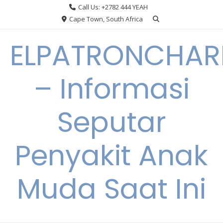
Skip
Call Us: +2782 444 YEAH
to
Cape Town, South Africa
content
ELPATRONCHA
– Informasi
Seputar
Penyakit Anak
Muda Saat Ini