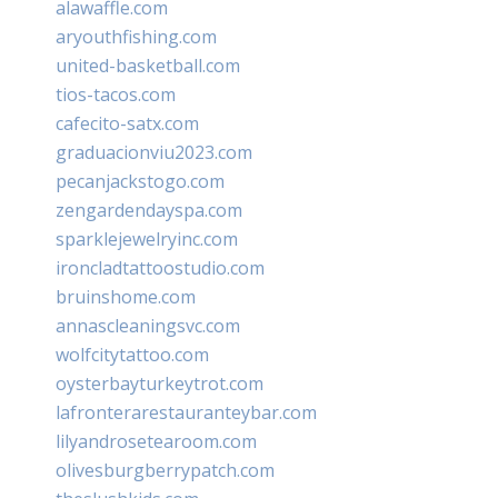
alawaffle.com
aryouthfishing.com
united-basketball.com
tios-tacos.com
cafecito-satx.com
graduacionviu2023.com
pecanjackstogo.com
zengardendayspa.com
sparklejewelryinc.com
ironcladtattoostudio.com
bruinshome.com
annascleaningsvc.com
wolfcitytattoo.com
oysterbayturkeytrot.com
lafronterarestauranteybar.com
lilyandrosetearoom.com
olivesburgberrypatch.com