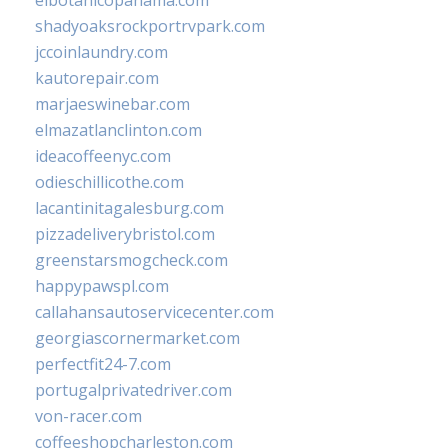
elbotanicopanama.com
shadyoaksrockportrvpark.com
jccoinlaundry.com
kautorepair.com
marjaeswinebar.com
elmazatlanclinton.com
ideacoffeenyc.com
odieschillicothe.com
lacantinitagalesburg.com
pizzadeliverybristol.com
greenstarsmogcheck.com
happypawspl.com
callahansautoservicecenter.com
georgiascornermarket.com
perfectfit24-7.com
portugalprivatedriver.com
von-racer.com
coffeeshopcharleston.com