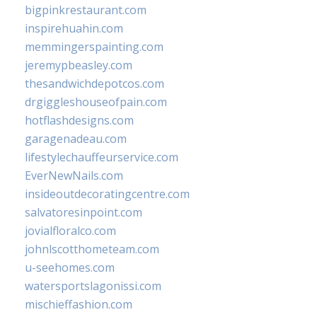
bigpinkrestaurant.com
inspirehuahin.com
memmingerspainting.com
jeremypbeasley.com
thesandwichdepotcos.com
drgiggleshouseofpain.com
hotflashdesigns.com
garagenadeau.com
lifestylechauffeurservice.com
EverNewNails.com
insideoutdecoratingcentre.com
salvatoresinpoint.com
jovialfloralco.com
johnlscotthometeam.com
u-seehomes.com
watersportslagonissi.com
mischieffashion.com