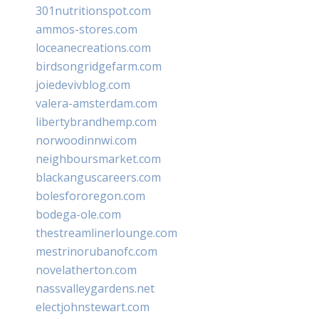
301nutritionspot.com
ammos-stores.com
loceanecreations.com
birdsongridgefarm.com
joiedevivblog.com
valera-amsterdam.com
libertybrandhemp.com
norwoodinnwi.com
neighboursmarket.com
blackanguscareers.com
bolesfororegon.com
bodega-ole.com
thestreamlinerlounge.com
mestrinorubanofc.com
novelatherton.com
nassvalleygardens.net
electjohnstewart.com