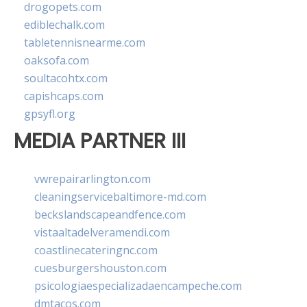
drogopets.com
ediblechalk.com
tabletennisnearme.com
oaksofa.com
soultacohtx.com
capishcaps.com
gpsyfl.org
MEDIA PARTNER III
vwrepairarlington.com
cleaningservicebaltimore-md.com
beckslandscapeandfence.com
vistaaltadelveramendi.com
coastlinecateringnc.com
cuesburgershouston.com
psicologiaespecializadaencampeche.com
dmtacos.com