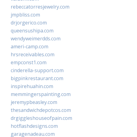
rebeccatorresjewelry.com
jmpbliss.com
drjorgerico.com
queensushipa.com
wendyweimerdds.com
ameri-camp.com
hrsreceivables.com
empconst1.com
cinderella-support.com
bigpinkrestaurant.com
inspirehuahin.com
memmingerspainting.com
jeremypbeasley.com
thesandwichdepotcos.com
drgiggleshouseofpain.com
hotflashdesigns.com
garagenadeau.com