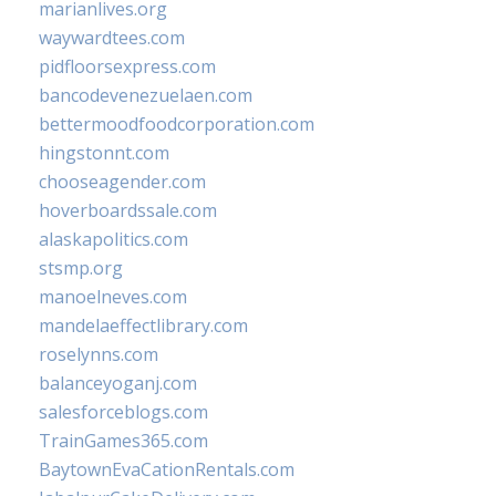
marianlives.org
waywardtees.com
pidfloorsexpress.com
bancodevenezuelaen.com
bettermoodfoodcorporation.com
hingstonnt.com
chooseagender.com
hoverboardssale.com
alaskapolitics.com
stsmp.org
manoelneves.com
mandelaeffectlibrary.com
roselynns.com
balanceyoganj.com
salesforceblogs.com
TrainGames365.com
BaytownEvaCationRentals.com