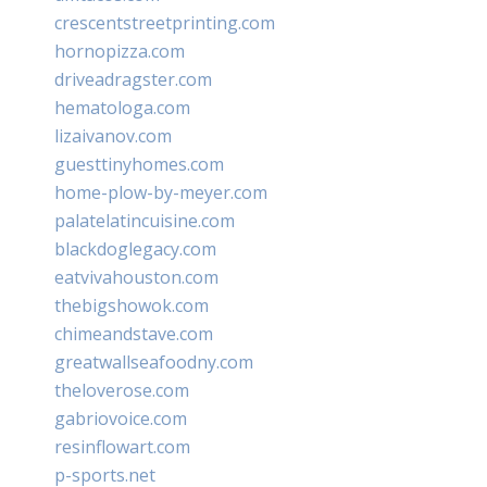
crescentstreetprinting.com
hornopizza.com
driveadragster.com
hematologa.com
lizaivanov.com
guesttinyhomes.com
home-plow-by-meyer.com
palatelatincuisine.com
blackdoglegacy.com
eatvivahouston.com
thebigshowok.com
chimeandstave.com
greatwallseafoodny.com
theloverose.com
gabriovoice.com
resinflowart.com
p-sports.net