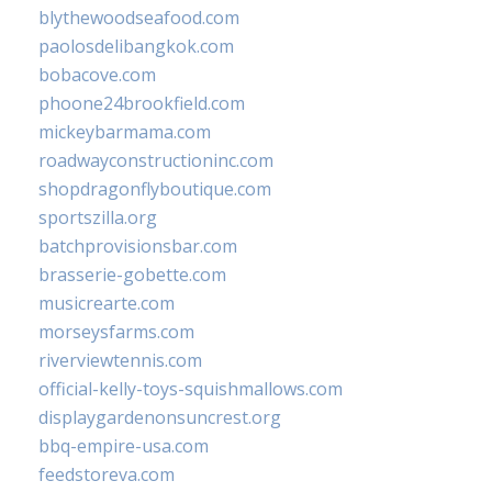
blythewoodseafood.com
paolosdelibangkok.com
bobacove.com
phoone24brookfield.com
mickeybarmama.com
roadwayconstructioninc.com
shopdragonflyboutique.com
sportszilla.org
batchprovisionsbar.com
brasserie-gobette.com
musicrearte.com
morseysfarms.com
riverviewtennis.com
official-kelly-toys-squishmallows.com
displaygardenonsuncrest.org
bbq-empire-usa.com
feedstoreva.com