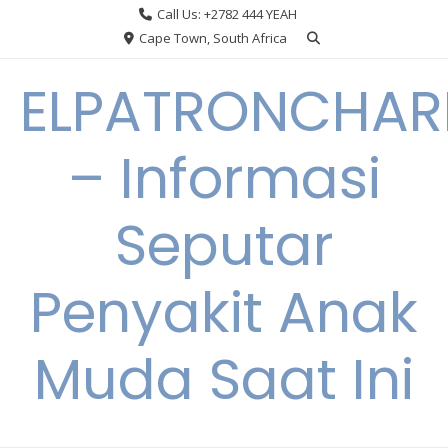
Skip
Call Us: +2782 444 YEAH
to
Cape Town, South Africa
content
ELPATRONCHA
– Informasi
Seputar
Penyakit Anak
Muda Saat Ini