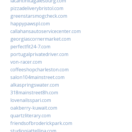
lacantinitagalesburg.com
pizzadeliverybristol.com
greenstarsmogcheck.com
happypawspl.com
callahansautoservicecenter.com
georgiascornermarket.com
perfectfit24-7.com
portugalprivatedriver.com
von-racer.com
coffeeshopcharleston.com
salon104mainstreet.com
alkaspringswater.com
318mainstreet8h.com
lovenailsspari.com
oakberry-kuwait.com
quartzliterary.com
friendsofbroderickpark.com
studiopiattellina.com