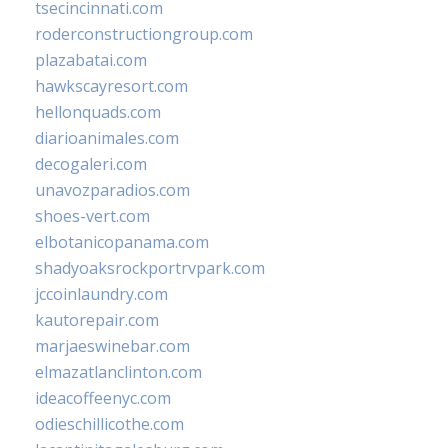
tsecincinnati.com
roderconstructiongroup.com
plazabatai.com
hawkscayresort.com
hellonquads.com
diarioanimales.com
decogaleri.com
unavozparadios.com
shoes-vert.com
elbotanicopanama.com
shadyoaksrockportrvpark.com
jccoinlaundry.com
kautorepair.com
marjaeswinebar.com
elmazatlanclinton.com
ideacoffeenyc.com
odieschillicothe.com