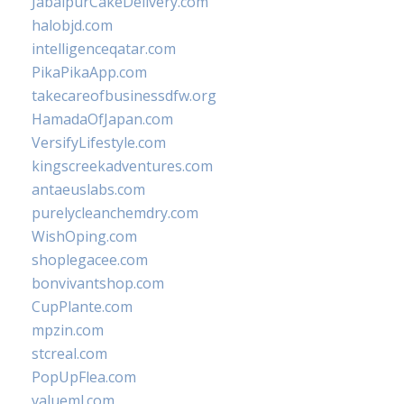
JabalpurCakeDelivery.com
halobjd.com
intelligenceqatar.com
PikaPikaApp.com
takecareofbusinessdfw.org
HamadaOfJapan.com
VersifyLifestyle.com
kingscreekadventures.com
antaeuslabs.com
purelycleanchemdry.com
WishOping.com
shoplegacee.com
bonvivantshop.com
CupPlante.com
mpzin.com
stcreal.com
PopUpFlea.com
valueml.com