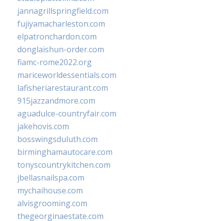
jannagrillspringfield.com
fujiyamacharleston.com
elpatronchardon.com
donglaishun-order.com
fiamc-rome2022.org
mariceworldessentials.com
lafisheriarestaurant.com
915jazzandmore.com
aguadulce-countryfair.com
jakehovis.com
bosswingsduluth.com
birminghamautocare.com
tonyscountrykitchen.com
jbellasnailspa.com
mychaihouse.com
alvisgrooming.com
thegeorginaestate.com