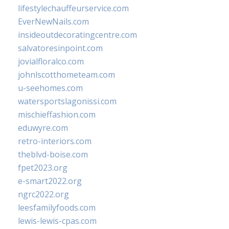
lifestylechauffeurservice.com
EverNewNails.com
insideoutdecoratingcentre.com
salvatoresinpoint.com
jovialfloralco.com
johnlscotthometeam.com
u-seehomes.com
watersportslagonissi.com
mischieffashion.com
eduwyre.com
retro-interiors.com
theblvd-boise.com
fpet2023.org
e-smart2022.org
ngrc2022.org
leesfamilyfoods.com
lewis-lewis-cpas.com