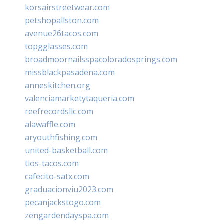
korsairstreetwear.com
petshopallston.com
avenue26tacos.com
topgglasses.com
broadmoornailsspacoloradosprings.com
missblackpasadena.com
anneskitchen.org
valenciamarketytaqueria.com
reefrecordsllc.com
alawaffle.com
aryouthfishing.com
united-basketball.com
tios-tacos.com
cafecito-satx.com
graduacionviu2023.com
pecanjackstogo.com
zengardendayspa.com