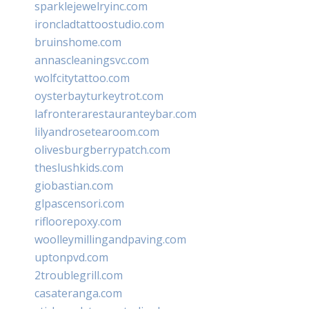
sparklejewelryinc.com
ironcladtattoostudio.com
bruinshome.com
annascleaningsvc.com
wolfcitytattoo.com
oysterbayturkeytrot.com
lafronterarestauranteybar.com
lilyandrosetearoom.com
olivesburgberrypatch.com
theslushkids.com
giobastian.com
glpascensori.com
rifloorepoxy.com
woolleymillingandpaving.com
uptonpvd.com
2troublegrill.com
casateranga.com