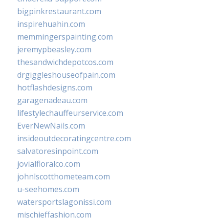
bigpinkrestaurant.com
inspirehuahin.com
memmingerspainting.com
jeremypbeasley.com
thesandwichdepotcos.com
drgiggleshouseofpain.com
hotflashdesigns.com
garagenadeau.com
lifestylechauffeurservice.com
EverNewNails.com
insideoutdecoratingcentre.com
salvatoresinpoint.com
jovialfloralco.com
johnlscotthometeam.com
u-seehomes.com
watersportslagonissi.com
mischieffashion.com