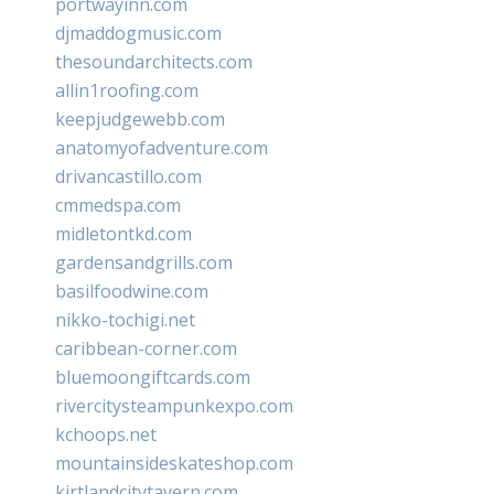
portwayinn.com
djmaddogmusic.com
thesoundarchitects.com
allin1roofing.com
keepjudgewebb.com
anatomyofadventure.com
drivancastillo.com
cmmedspa.com
midletontkd.com
gardensandgrills.com
basilfoodwine.com
nikko-tochigi.net
caribbean-corner.com
bluemoongiftcards.com
rivercitysteampunkexpo.com
kchoops.net
mountainsideskateshop.com
kirtlandcitytavern.com