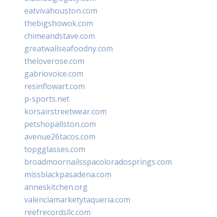
eatvivahouston.com
thebigshowok.com
chimeandstave.com
greatwallseafoodny.com
theloverose.com
gabriovoice.com
resinflowart.com
p-sports.net
korsairstreetwear.com
petshopallston.com
avenue26tacos.com
topgglasses.com
broadmoornailsspacoloradosprings.com
missblackpasadena.com
anneskitchen.org
valenciamarketytaqueria.com
reefrecordsllc.com