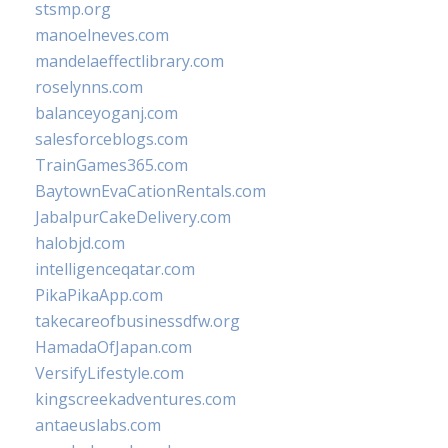
stsmp.org
manoelneves.com
mandelaeffectlibrary.com
roselynns.com
balanceyoganj.com
salesforceblogs.com
TrainGames365.com
BaytownEvaCationRentals.com
JabalpurCakeDelivery.com
halobjd.com
intelligenceqatar.com
PikaPikaApp.com
takecareofbusinessdfw.org
HamadaOfJapan.com
VersifyLifestyle.com
kingscreekadventures.com
antaeuslabs.com