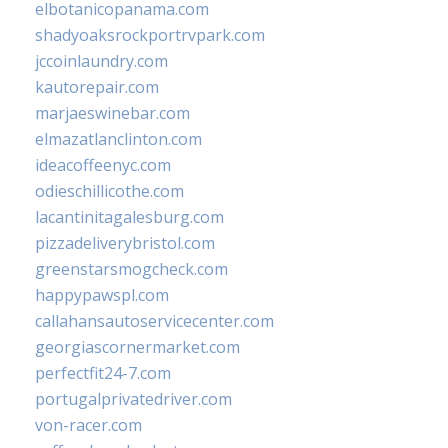
elbotanicopanama.com
shadyoaksrockportrvpark.com
jccoinlaundry.com
kautorepair.com
marjaeswinebar.com
elmazatlanclinton.com
ideacoffeenyc.com
odieschillicothe.com
lacantinitagalesburg.com
pizzadeliverybristol.com
greenstarsmogcheck.com
happypawspl.com
callahansautoservicecenter.com
georgiascornermarket.com
perfectfit24-7.com
portugalprivatedriver.com
von-racer.com