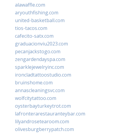
alawaffle.com
aryouthfishing.com
united-basketball.com
tios-tacos.com
cafecito-satx.com
graduacionviu2023.com
pecanjackstogo.com
zengardendayspa.com
sparklejewelryinc.com
ironcladtattoostudio.com
bruinshome.com
annascleaningsvc.com
wolfcitytattoo.com
oysterbayturkeytrot.com
lafronterarestauranteybar.com
lilyandrosetearoom.com
olivesburgberrypatch.com