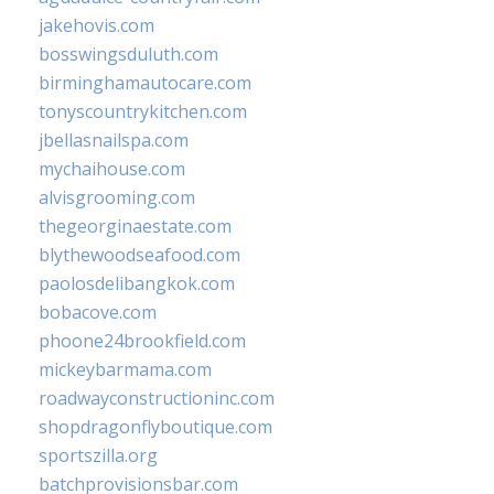
jakehovis.com
bosswingsduluth.com
birminghamautocare.com
tonyscountrykitchen.com
jbellasnailspa.com
mychaihouse.com
alvisgrooming.com
thegeorginaestate.com
blythewoodseafood.com
paolosdelibangkok.com
bobacove.com
phoone24brookfield.com
mickeybarmama.com
roadwayconstructioninc.com
shopdragonflyboutique.com
sportszilla.org
batchprovisionsbar.com