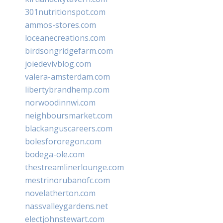
301nutritionspot.com
ammos-stores.com
loceanecreations.com
birdsongridgefarm.com
joiedevivblog.com
valera-amsterdam.com
libertybrandhemp.com
norwoodinnwi.com
neighboursmarket.com
blackanguscareers.com
bolesfororegon.com
bodega-ole.com
thestreamlinerlounge.com
mestrinorubanofc.com
novelatherton.com
nassvalleygardens.net
electjohnstewart.com