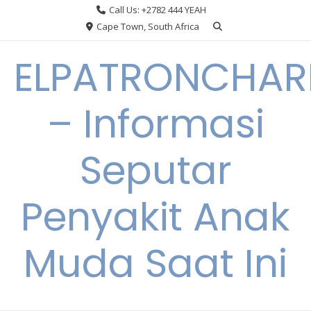
Skip
Call Us: +2782 444 YEAH
to
Cape Town, South Africa
content
ELPATRONCHA
– Informasi
Seputar
Penyakit Anak
Muda Saat Ini