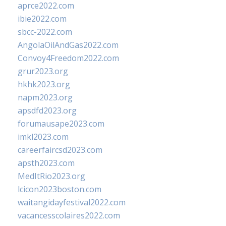
aprce2022.com
ibie2022.com
sbcc-2022.com
AngolaOilAndGas2022.com
Convoy4Freedom2022.com
grur2023.org
hkhk2023.org
napm2023.org
apsdfd2023.org
forumausape2023.com
imkl2023.com
careerfaircsd2023.com
apsth2023.com
MedItRio2023.org
lcicon2023boston.com
waitangidayfestival2022.com
vacancesscolaires2022.com