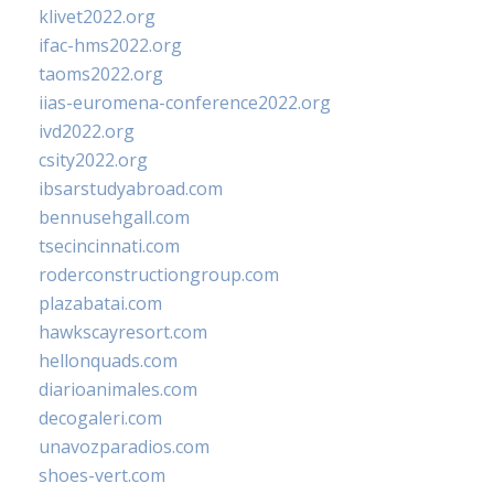
klivet2022.org
ifac-hms2022.org
taoms2022.org
iias-euromena-conference2022.org
ivd2022.org
csity2022.org
ibsarstudyabroad.com
bennusehgall.com
tsecincinnati.com
roderconstructiongroup.com
plazabatai.com
hawkscayresort.com
hellonquads.com
diarioanimales.com
decogaleri.com
unavozparadios.com
shoes-vert.com