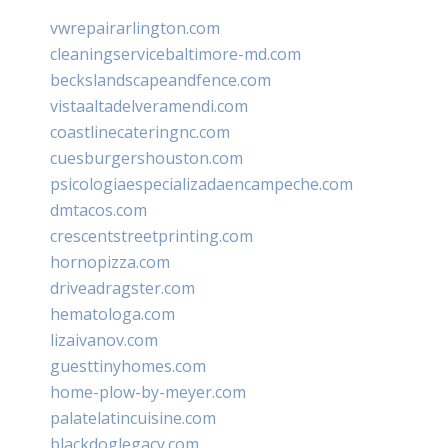
vwrepairarlington.com
cleaningservicebaltimore-md.com
beckslandscapeandfence.com
vistaaltadelveramendi.com
coastlinecateringnc.com
cuesburgershouston.com
psicologiaespecializadaencampeche.com
dmtacos.com
crescentstreetprinting.com
hornopizza.com
driveadragster.com
hematologa.com
lizaivanov.com
guesttinyhomes.com
home-plow-by-meyer.com
palatelatincuisine.com
blackdoglegacy.com