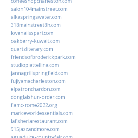
coffeeshopcharleston.com
salon104mainstreet.com
alkaspringswater.com
318mainstreet8h.com
lovenailsspari.com
oakberry-kuwait.com
quartzliterary.com
friendsofbroderickpark.com
studiopiattellina.com
jannagrillspringfield.com
fujiyamacharleston.com
elpatronchardon.com
donglaishun-order.com
fiamc-rome2022.org
mariceworldessentials.com
lafisheriarestaurant.com
915jazzandmore.com
aguadulce-countryfair.com