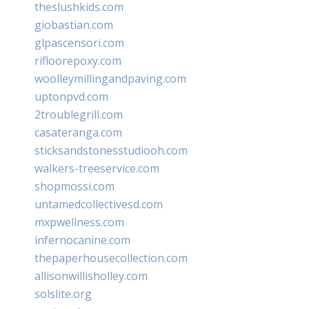
theslushkids.com
giobastian.com
glpascensori.com
rifloorepoxy.com
woolleymillingandpaving.com
uptonpvd.com
2troublegrill.com
casateranga.com
sticksandstonesstudiooh.com
walkers-treeservice.com
shopmossi.com
untamedcollectivesd.com
mxpwellness.com
infernocanine.com
thepaperhousecollection.com
allisonwillisholley.com
solslite.org