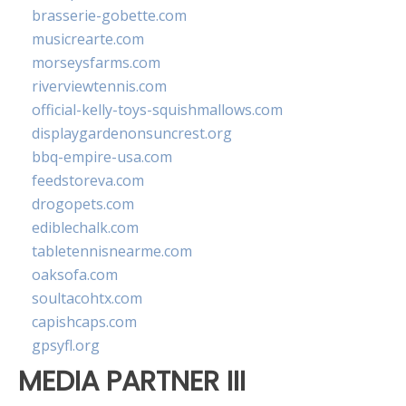
brasserie-gobette.com
musicrearte.com
morseysfarms.com
riverviewtennis.com
official-kelly-toys-squishmallows.com
displaygardenonsuncrest.org
bbq-empire-usa.com
feedstoreva.com
drogopets.com
ediblechalk.com
tabletennisnearme.com
oaksofa.com
soultacohtx.com
capishcaps.com
gpsyfl.org
MEDIA PARTNER III