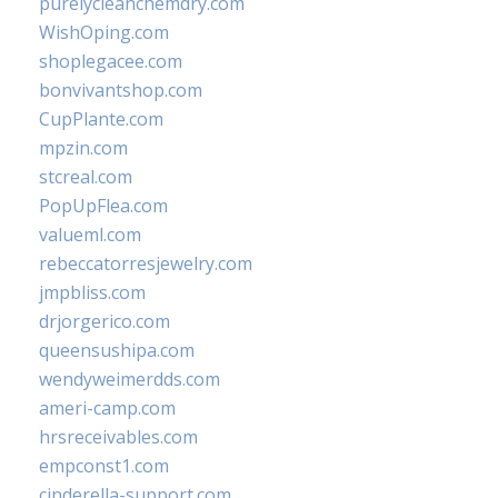
purelycleanchemdry.com
WishOping.com
shoplegacee.com
bonvivantshop.com
CupPlante.com
mpzin.com
stcreal.com
PopUpFlea.com
valueml.com
rebeccatorresjewelry.com
jmpbliss.com
drjorgerico.com
queensushipa.com
wendyweimerdds.com
ameri-camp.com
hrsreceivables.com
empconst1.com
cinderella-support.com