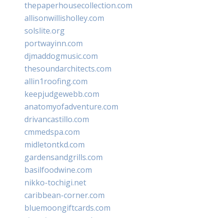
thepaperhousecollection.com
allisonwillisholley.com
solslite.org
portwayinn.com
djmaddogmusic.com
thesoundarchitects.com
allin1roofing.com
keepjudgewebb.com
anatomyofadventure.com
drivancastillo.com
cmmedspa.com
midletontkd.com
gardensandgrills.com
basilfoodwine.com
nikko-tochigi.net
caribbean-corner.com
bluemoongiftcards.com