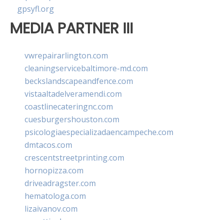
gpsyfl.org
MEDIA PARTNER III
vwrepairarlington.com
cleaningservicebaltimore-md.com
beckslandscapeandfence.com
vistaaltadelveramendi.com
coastlinecateringnc.com
cuesburgershouston.com
psicologiaespecializadaencampeche.com
dmtacos.com
crescentstreetprinting.com
hornopizza.com
driveadragster.com
hematologa.com
lizaivanov.com