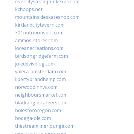
rivercitysteampunkexpo.com
kchoops.net
mountainsideskateshop.com
kirtlandcitytavern.com
301nutritionspot.com
ammos-stores.com
loceanecreations.com
birdsongridgefarm.com
joiedevivblog.com
valera-amsterdam.com
libertybrandhemp.com
norwoodinnwi.com
neighboursmarket.com
blackanguscareers.com
bolesfororegon.com
bodega-ole.com
thestreamlinerlounge.com
mestrinorubanofc.com