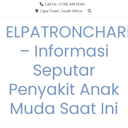
Skip
Call Us: +2782 444 YEAH
to
Cape Town, South Africa
content
ELPATRONCHA
– Informasi
Seputar
Penyakit Anak
Muda Saat Ini