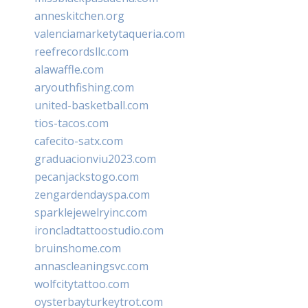
anneskitchen.org
valenciamarketytaqueria.com
reefrecordsllc.com
alawaffle.com
aryouthfishing.com
united-basketball.com
tios-tacos.com
cafecito-satx.com
graduacionviu2023.com
pecanjackstogo.com
zengardendayspa.com
sparklejewelryinc.com
ironcladtattoostudio.com
bruinshome.com
annascleaningsvc.com
wolfcitytattoo.com
oysterbayturkeytrot.com