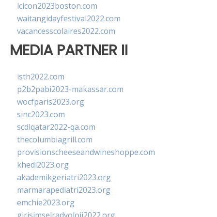
lcicon2023boston.com
waitangidayfestival2022.com
vacancesscolaires2022.com
MEDIA PARTNER II
isth2022.com
p2b2pabi2023-makassar.com
wocfparis2023.org
sinc2023.com
scdlqatar2022-qa.com
thecolumbiagrill.com
provisionscheeseandwineshoppe.com
khedi2023.org
akademikgeriatri2023.org
marmarapediatri2023.org
emchie2023.org
girisimselradyoloji2022.org