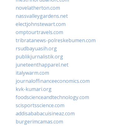
novelatherton.com
nassvalleygardens.net
electjohnstewart.com
omptourtravels.com
tribratanews-polreskebumen.com
rsudbayuasih.org
publikjurnalistik.org
juneteenthapparel.net
italywarm.com
journaloffinanceeconomics.com
kvk-kumari.org
foodscienceandtechnology.com
scisportsscience.com
addisababacuisineaz.com
burgerimcamas.com