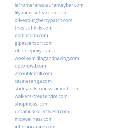
lafronterarestauranteybar.com
lilyandrosetearoom.com
olivesburgberrypatch.com
theslushkids.com
giobastian.com
glpascensori.com
rifloorepoxy.com
woolleymillingandpaving.com
uptonpvd.com
2troublegrill.com
casateranga.com
sticksandstonesstudiooh.com
walkers-treeservice.com
shopmossi.com
untamedcollectivesd.com
mxpwellness.com
infernocanine.com