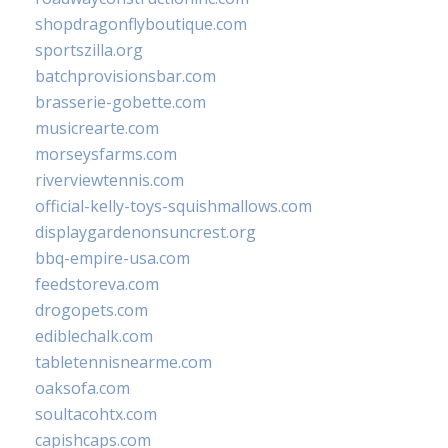
shopdragonflyboutique.com
sportszilla.org
batchprovisionsbar.com
brasserie-gobette.com
musicrearte.com
morseysfarms.com
riverviewtennis.com
official-kelly-toys-squishmallows.com
displaygardenonsuncrest.org
bbq-empire-usa.com
feedstoreva.com
drogopets.com
ediblechalk.com
tabletennisnearme.com
oaksofa.com
soultacohtx.com
capishcaps.com