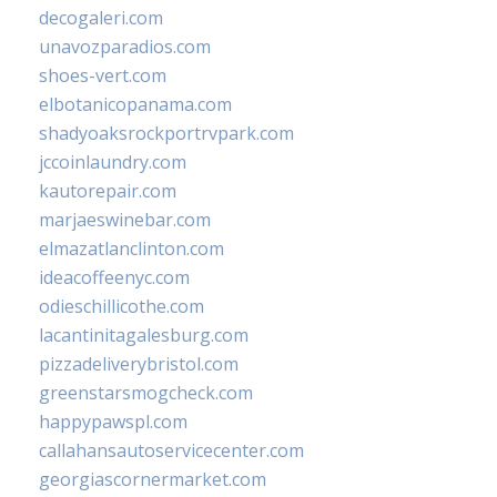
decogaleri.com
unavozparadios.com
shoes-vert.com
elbotanicopanama.com
shadyoaksrockportrvpark.com
jccoinlaundry.com
kautorepair.com
marjaeswinebar.com
elmazatlanclinton.com
ideacoffeenyc.com
odieschillicothe.com
lacantinitagalesburg.com
pizzadeliverybristol.com
greenstarsmogcheck.com
happypawspl.com
callahansautoservicecenter.com
georgiascornermarket.com