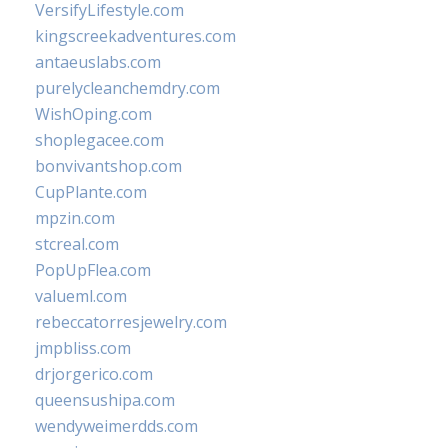
VersifyLifestyle.com
kingscreekadventures.com
antaeuslabs.com
purelycleanchemdry.com
WishOping.com
shoplegacee.com
bonvivantshop.com
CupPlante.com
mpzin.com
stcreal.com
PopUpFlea.com
valueml.com
rebeccatorresjewelry.com
jmpbliss.com
drjorgerico.com
queensushipa.com
wendyweimerdds.com