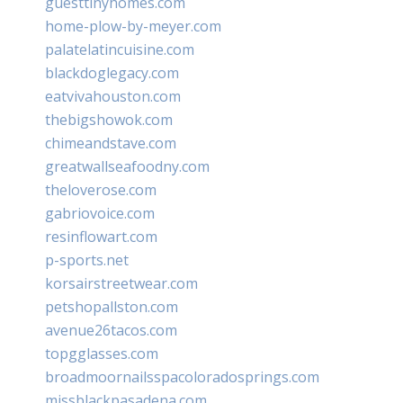
guesttinyhomes.com
home-plow-by-meyer.com
palatelatincuisine.com
blackdoglegacy.com
eatvivahouston.com
thebigshowok.com
chimeandstave.com
greatwallseafoodny.com
theloverose.com
gabriovoice.com
resinflowart.com
p-sports.net
korsairstreetwear.com
petshopallston.com
avenue26tacos.com
topgglasses.com
broadmoornailsspacoloradosprings.com
missblackpasadena.com