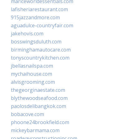
mariceworldessentials.com
lafisheriarestaurant.com
915jazzandmore.com
aguadulce-countryfair.com
jakehovis.com
bosswingsduluth.com
birminghamautocare.com
tonyscountrykitchen.com
jbellasnailspa.com
mychaihouse.com
alvisgrooming.com
thegeorginaestate.com
blythewoodseafood.com
paolosdelibangkok.com
bobacove.com
phoone24brookfield.com
mickeybarmama.com
roadwayconstructioninc.com