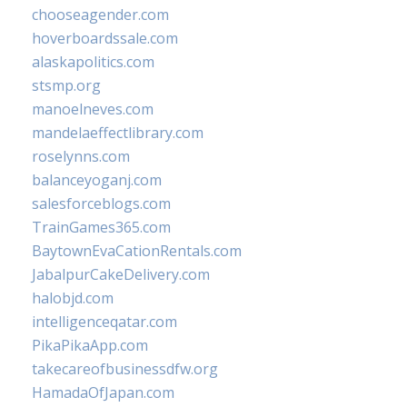
chooseagender.com
hoverboardssale.com
alaskapolitics.com
stsmp.org
manoelneves.com
mandelaeffectlibrary.com
roselynns.com
balanceyoganj.com
salesforceblogs.com
TrainGames365.com
BaytownEvaCationRentals.com
JabalpurCakeDelivery.com
halobjd.com
intelligenceqatar.com
PikaPikaApp.com
takecareofbusinessdfw.org
HamadaOfJapan.com