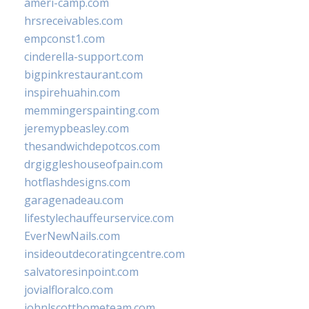
ameri-camp.com
hrsreceivables.com
empconst1.com
cinderella-support.com
bigpinkrestaurant.com
inspirehuahin.com
memmingerspainting.com
jeremypbeasley.com
thesandwichdepotcos.com
drgiggleshouseofpain.com
hotflashdesigns.com
garagenadeau.com
lifestylechauffeurservice.com
EverNewNails.com
insideoutdecoratingcentre.com
salvatoresinpoint.com
jovialfloralco.com
johnlscotthometeam.com