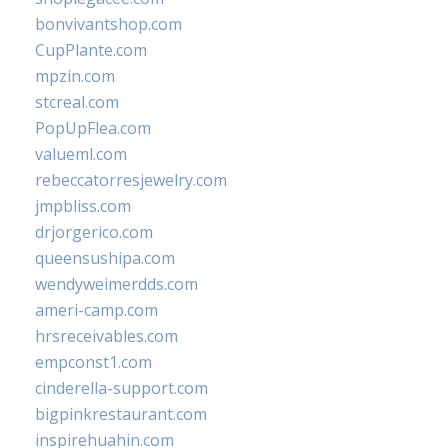
bonvivantshop.com
CupPlante.com
mpzin.com
stcreal.com
PopUpFlea.com
valueml.com
rebeccatorresjewelry.com
jmpbliss.com
drjorgerico.com
queensushipa.com
wendyweimerdds.com
ameri-camp.com
hrsreceivables.com
empconst1.com
cinderella-support.com
bigpinkrestaurant.com
inspirehuahin.com