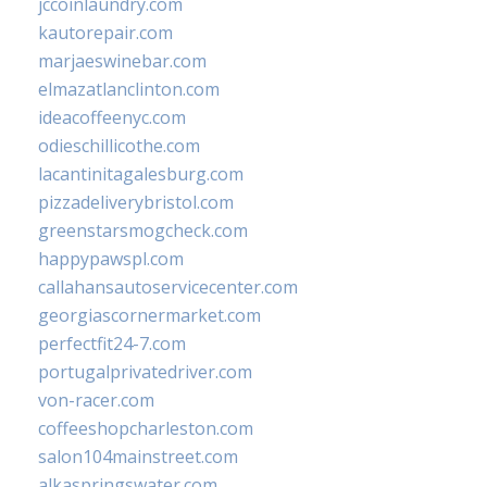
jccoinlaundry.com
kautorepair.com
marjaeswinebar.com
elmazatlanclinton.com
ideacoffeenyc.com
odieschillicothe.com
lacantinitagalesburg.com
pizzadeliverybristol.com
greenstarsmogcheck.com
happypawspl.com
callahansautoservicecenter.com
georgiascornermarket.com
perfectfit24-7.com
portugalprivatedriver.com
von-racer.com
coffeeshopcharleston.com
salon104mainstreet.com
alkaspringswater.com