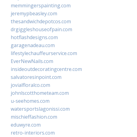
memmingerspainting.com
jeremypbeasley.com
thesandwichdepotcos.com
drgiggleshouseofpain.com
hotflashdesigns.com
garagenadeau.com
lifestylechauffeurservice.com
EverNewNails.com
insideoutdecoratingcentre.com
salvatoresinpoint.com
jovialfloralco.com
johnlscotthometeam.com
u-seehomes.com
watersportslagonissi.com
mischieffashion.com
eduwyre.com
retro-interiors.com