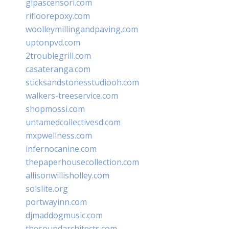
glpascensori.com
rifloorepoxy.com
woolleymillingandpaving.com
uptonpvd.com
2troublegrill.com
casateranga.com
sticksandstonesstudiooh.com
walkers-treeservice.com
shopmossi.com
untamedcollectivesd.com
mxpwellness.com
infernocanine.com
thepaperhousecollection.com
allisonwillisholley.com
solslite.org
portwayinn.com
djmaddogmusic.com
thesoundarchitects.com