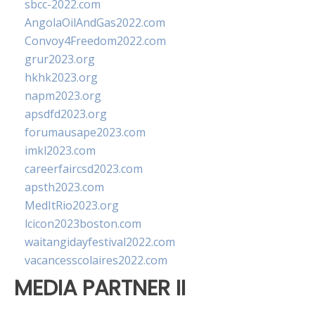
sbcc-2022.com
AngolaOilAndGas2022.com
Convoy4Freedom2022.com
grur2023.org
hkhk2023.org
napm2023.org
apsdfd2023.org
forumausape2023.com
imkl2023.com
careerfaircsd2023.com
apsth2023.com
MedItRio2023.org
lcicon2023boston.com
waitangidayfestival2022.com
vacancesscolaires2022.com
MEDIA PARTNER II