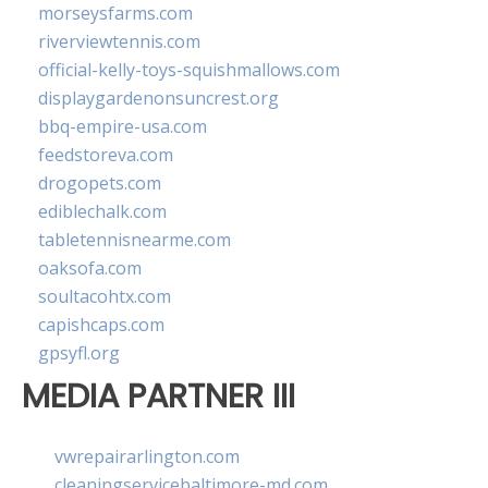
morseysfarms.com
riverviewtennis.com
official-kelly-toys-squishmallows.com
displaygardenonsuncrest.org
bbq-empire-usa.com
feedstoreva.com
drogopets.com
ediblechalk.com
tabletennisnearme.com
oaksofa.com
soultacohtx.com
capishcaps.com
gpsyfl.org
MEDIA PARTNER III
vwrepairarlington.com
cleaningservicebaltimore-md.com