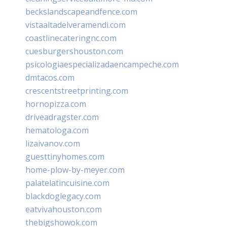
beckslandscapeandfence.com
vistaaltadelveramendi.com
coastlinecateringnc.com
cuesburgershouston.com
psicologiaespecializadaencampeche.com
dmtacos.com
crescentstreetprinting.com
hornopizza.com
driveadragster.com
hematologa.com
lizaivanov.com
guesttinyhomes.com
home-plow-by-meyer.com
palatelatincuisine.com
blackdoglegacy.com
eatvivahouston.com
thebigshowok.com