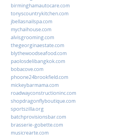
birminghamautocare.com
tonyscountrykitchen.com
jbellasnailspa.com
mychaihouse.com
alvisgrooming.com
thegeorginaestate.com
blythewoodseafood.com
paolosdelibangkok.com
bobacove.com
phoone24brookfield.com
mickeybarmama.com
roadwayconstructioninc.com
shopdragonflyboutique.com
sportszilla.org
batchprovisionsbar.com
brasserie-gobette.com
musicrearte.com