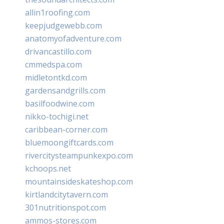
allin1roofing.com
keepjudgewebb.com
anatomyofadventure.com
drivancastillo.com
cmmedspa.com
midletontkd.com
gardensandgrills.com
basilfoodwine.com
nikko-tochigi.net
caribbean-corner.com
bluemoongiftcards.com
rivercitysteampunkexpo.com
kchoops.net
mountainsideskateshop.com
kirtlandcitytavern.com
301nutritionspot.com
ammos-stores.com