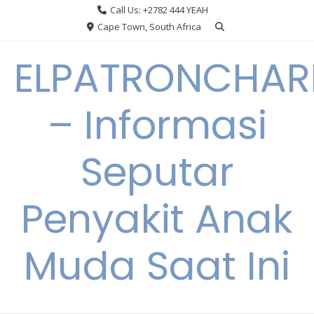
Skip
Call Us: +2782 444 YEAH
to
Cape Town, South Africa
content
ELPATRONCHA
– Informasi
Seputar
Penyakit Anak
Muda Saat Ini