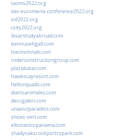
taoms2022.org
iias-euromena-conference2022.org
ivd2022.org
csity2022.org
ibsarstudyabroad.com
bennusehgall.com
tsecincinnati.com
roderconstructiongroup.com
plazabatai.com
hawkscayresort.com
hellonquads.com
diarioanimales.com
decogaleri.com
unavozparadios.com
shoes-vert.com
elbotanicopanama.com
shadyoaksrockportrvpark.com