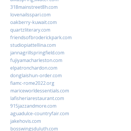
318mainstreet8h.com
lovenailsspari.com
oakberry-kuwait.com
quartzliterary.com
friendsofbroderickpark.com
studiopiattellina.com
jannagrillspringfield.com
fujiyamacharleston.com
elpatronchardon.com
donglaishun-order.com
fiamc-rome2022.org
mariceworldessentials.com
lafisheriarestaurant.com
915jazzandmore.com
aguadulce-countryfair.com
jakehovis.com
bosswingsduluth.com