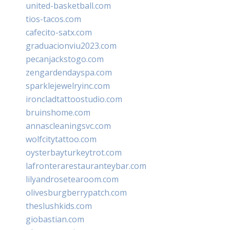
united-basketball.com
tios-tacos.com
cafecito-satx.com
graduacionviu2023.com
pecanjackstogo.com
zengardendayspa.com
sparklejewelryinc.com
ironcladtattoostudio.com
bruinshome.com
annascleaningsvc.com
wolfcitytattoo.com
oysterbayturkeytrot.com
lafronterarestauranteybar.com
lilyandrosetearoom.com
olivesburgberrypatch.com
theslushkids.com
giobastian.com