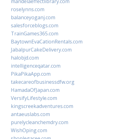
mandelaeffectlibrary.com
roselynns.com
balanceyoganj.com
salesforceblogs.com
TrainGames365.com
BaytownEvaCationRentals.com
JabalpurCakeDelivery.com
halobjd.com
intelligenceqatar.com
PikaPikaApp.com
takecareofbusinessdfw.org
HamadaOfJapan.com
VersifyLifestyle.com
kingscreekadventures.com
antaeuslabs.com
purelycleanchemdry.com
WishOping.com
shoplegacee.com