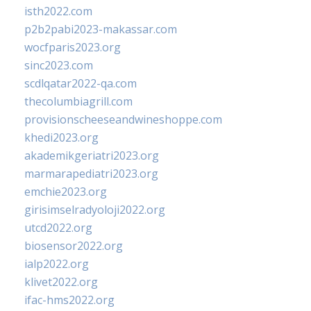
isth2022.com
p2b2pabi2023-makassar.com
wocfparis2023.org
sinc2023.com
scdlqatar2022-qa.com
thecolumbiagrill.com
provisionscheeseandwineshoppe.com
khedi2023.org
akademikgeriatri2023.org
marmarapediatri2023.org
emchie2023.org
girisimselradyoloji2022.org
utcd2022.org
biosensor2022.org
ialp2022.org
klivet2022.org
ifac-hms2022.org