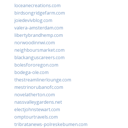
loceanecreations.com
birdsongridgefarm.com
joiedevivblog.com
valera-amsterdam.com
libertybrandhemp.com
norwoodinnwi.com
neighboursmarket.com
blackanguscareers.com
bolesfororegon.com
bodega-ole.com
thestreamlinerlounge.com
mestrinorubanofc.com
novelatherton.com
nassvalleygardens.net
electjohnstewart.com
omptourtravels.com
tribratanews-polreskebumen.com