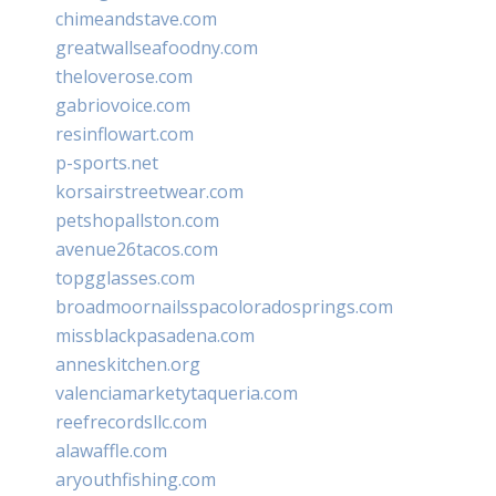
chimeandstave.com
greatwallseafoodny.com
theloverose.com
gabriovoice.com
resinflowart.com
p-sports.net
korsairstreetwear.com
petshopallston.com
avenue26tacos.com
topgglasses.com
broadmoornailsspacoloradosprings.com
missblackpasadena.com
anneskitchen.org
valenciamarketytaqueria.com
reefrecordsllc.com
alawaffle.com
aryouthfishing.com