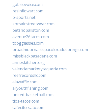
gabriovoice.com
resinflowart.com
p-sports.net
korsairstreetwear.com
petshopallston.com
avenue26tacos.com
topgglasses.com
broadmoornailsspacoloradosprings.com
missblackpasadena.com
anneskitchen.org
valenciamarketytaqueria.com
reefrecordsllc.com
alawaffle.com
aryouthfishing.com
united-basketball.com
tios-tacos.com
cafecito-satx.com