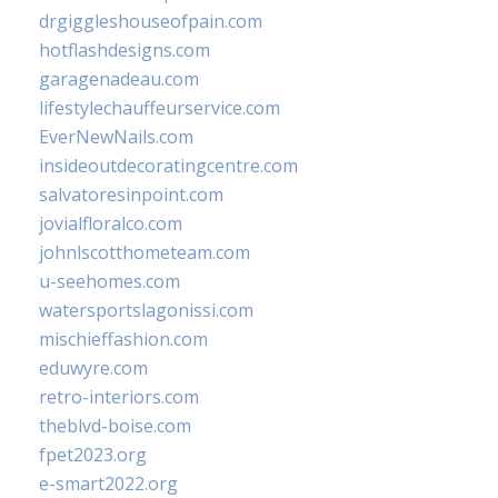
drgiggleshouseofpain.com
hotflashdesigns.com
garagenadeau.com
lifestylechauffeurservice.com
EverNewNails.com
insideoutdecoratingcentre.com
salvatoresinpoint.com
jovialfloralco.com
johnlscotthometeam.com
u-seehomes.com
watersportslagonissi.com
mischieffashion.com
eduwyre.com
retro-interiors.com
theblvd-boise.com
fpet2023.org
e-smart2022.org