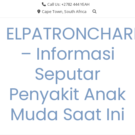
Skip
Call Us: +2782 444 YEAH
to
Cape Town, South Africa
content
ELPATRONCHA
– Informasi
Seputar
Penyakit Anak
Muda Saat Ini