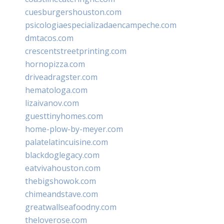
cuesburgershouston.com
psicologiaespecializadaencampeche.com
dmtacos.com
crescentstreetprinting.com
hornopizza.com
driveadragster.com
hematologa.com
lizaivanov.com
guesttinyhomes.com
home-plow-by-meyer.com
palatelatincuisine.com
blackdoglegacy.com
eatvivahouston.com
thebigshowok.com
chimeandstave.com
greatwallseafoodny.com
theloverose.com