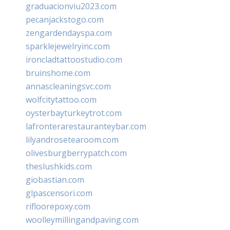
graduacionviu2023.com
pecanjackstogo.com
zengardendayspa.com
sparklejewelryinc.com
ironcladtattoostudio.com
bruinshome.com
annascleaningsvc.com
wolfcitytattoo.com
oysterbayturkeytrot.com
lafronterarestauranteybar.com
lilyandrosetearoom.com
olivesburgberrypatch.com
theslushkids.com
giobastian.com
glpascensori.com
rifloorepoxy.com
woolleymillingandpaving.com