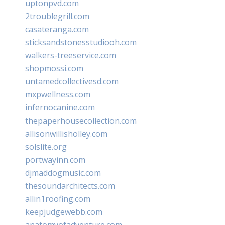
uptonpvd.com
2troublegrill.com
casateranga.com
sticksandstonesstudiooh.com
walkers-treeservice.com
shopmossi.com
untamedcollectivesd.com
mxpwellness.com
infernocanine.com
thepaperhousecollection.com
allisonwillisholley.com
solslite.org
portwayinn.com
djmaddogmusic.com
thesoundarchitects.com
allin1roofing.com
keepjudgewebb.com
anatomyofadventure.com