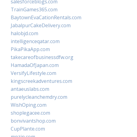
salesforceblogs.com
TrainGames365.com
BaytownEvaCationRentals.com
JabalpurCakeDelivery.com
halobjd.com
intelligenceqatar.com
PikaPikaApp.com
takecareofbusinessdfw.org
HamadaOfJapan.com
VersifyLifestyle.com
kingscreekadventures.com
antaeuslabs.com
purelycleanchemdry.com
WishOping.com
shoplegacee.com
bonvivantshop.com
CupPlante.com
mpzin.com