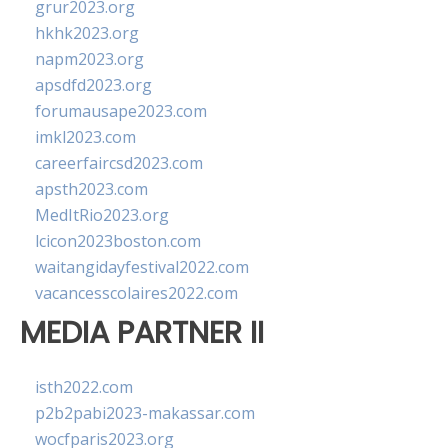
grur2023.org
hkhk2023.org
napm2023.org
apsdfd2023.org
forumausape2023.com
imkl2023.com
careerfaircsd2023.com
apsth2023.com
MedItRio2023.org
lcicon2023boston.com
waitangidayfestival2022.com
vacancesscolaires2022.com
MEDIA PARTNER II
isth2022.com
p2b2pabi2023-makassar.com
wocfparis2023.org