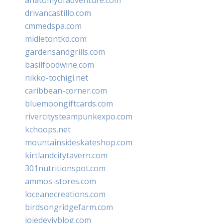
drivancastillo.com
cmmedspa.com
midletontkd.com
gardensandgrills.com
basilfoodwine.com
nikko-tochigi.net
caribbean-corner.com
bluemoongiftcards.com
rivercitysteampunkexpo.com
kchoops.net
mountainsideskateshop.com
kirtlandcitytavern.com
301nutritionspot.com
ammos-stores.com
loceanecreations.com
birdsongridgefarm.com
joiedevivblog.com