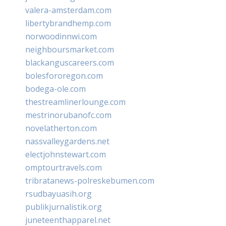
valera-amsterdam.com
libertybrandhemp.com
norwoodinnwi.com
neighboursmarket.com
blackanguscareers.com
bolesfororegon.com
bodega-ole.com
thestreamlinerlounge.com
mestrinorubanofc.com
novelatherton.com
nassvalleygardens.net
electjohnstewart.com
omptourtravels.com
tribratanews-polreskebumen.com
rsudbayuasih.org
publikjurnalistik.org
juneteenthapparel.net