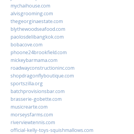
mychaihouse.com
alvisgrooming.com
thegeorginaestate.com
blythewoodseafood.com
paolosdelibangkok.com
bobacove.com
phoone24brookfield.com
mickeybarmama.com
roadwayconstructioninc.com
shopdragonflyboutique.com
sportszilla.org
batchprovisionsbar.com
brasserie-gobette.com
musicrearte.com
morseysfarms.com
riverviewtennis.com
official-kelly-toys-squishmallows.com