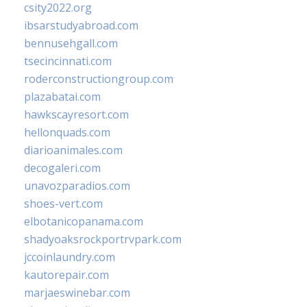
csity2022.org
ibsarstudyabroad.com
bennusehgall.com
tsecincinnati.com
roderconstructiongroup.com
plazabatai.com
hawkscayresort.com
hellonquads.com
diarioanimales.com
decogaleri.com
unavozparadios.com
shoes-vert.com
elbotanicopanama.com
shadyoaksrockportrvpark.com
jccoinlaundry.com
kautorepair.com
marjaeswinebar.com