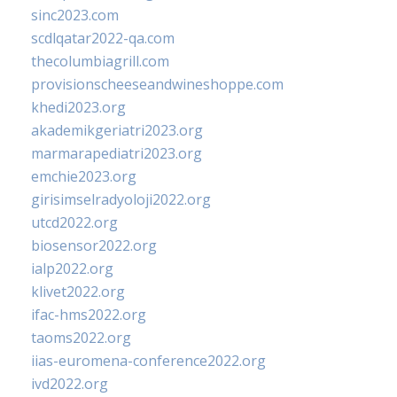
sinc2023.com
scdlqatar2022-qa.com
thecolumbiagrill.com
provisionscheeseandwineshoppe.com
khedi2023.org
akademikgeriatri2023.org
marmarapediatri2023.org
emchie2023.org
girisimselradyoloji2022.org
utcd2022.org
biosensor2022.org
ialp2022.org
klivet2022.org
ifac-hms2022.org
taoms2022.org
iias-euromena-conference2022.org
ivd2022.org