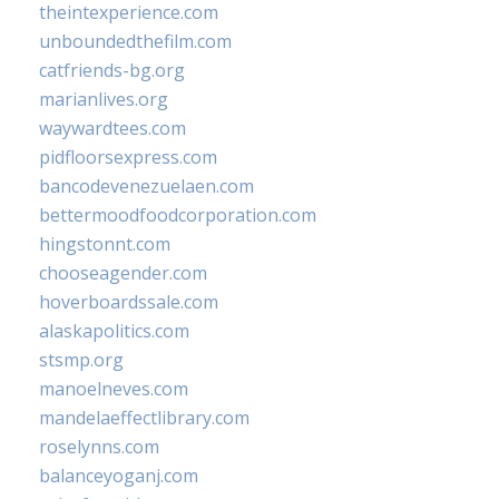
theintexperience.com
unboundedthefilm.com
catfriends-bg.org
marianlives.org
waywardtees.com
pidfloorsexpress.com
bancodevenezuelaen.com
bettermoodfoodcorporation.com
hingstonnt.com
chooseagender.com
hoverboardssale.com
alaskapolitics.com
stsmp.org
manoelneves.com
mandelaeffectlibrary.com
roselynns.com
balanceyoganj.com