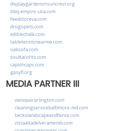
displaygardenonsuncrest.org
bbq-empire-usa.com
feedstoreva.com
drogopets.com
ediblechalk.com
tabletennisnearme.com
oaksofa.com
soultacohtx.com
capishcaps.com
gpsyfl.org
MEDIA PARTNER III
vwrepairarlington.com
cleaningservicebaltimore-md.com
beckslandscapeandfence.com
vistaaltadelveramendi.com
coastlinecateringnc.com