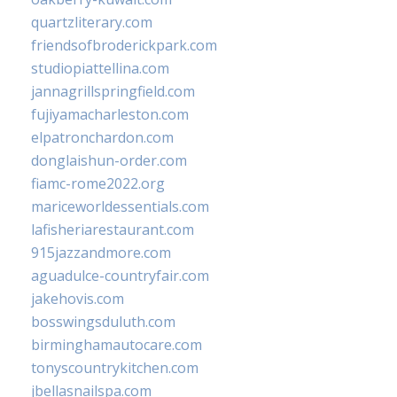
quartzliterary.com
friendsofbroderickpark.com
studiopiattellina.com
jannagrillspringfield.com
fujiyamacharleston.com
elpatronchardon.com
donglaishun-order.com
fiamc-rome2022.org
mariceworldessentials.com
lafisheriarestaurant.com
915jazzandmore.com
aguadulce-countryfair.com
jakehovis.com
bosswingsduluth.com
birminghamautocare.com
tonyscountrykitchen.com
jbellasnailspa.com