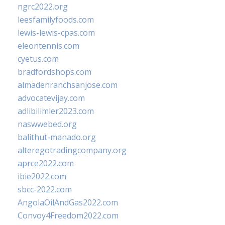
ngrc2022.org
leesfamilyfoods.com
lewis-lewis-cpas.com
eleontennis.com
cyetus.com
bradfordshops.com
almadenranchsanjose.com
advocatevijay.com
adlibilimler2023.com
naswwebed.org
balithut-manado.org
alteregotradingcompany.org
aprce2022.com
ibie2022.com
sbcc-2022.com
AngolaOilAndGas2022.com
Convoy4Freedom2022.com