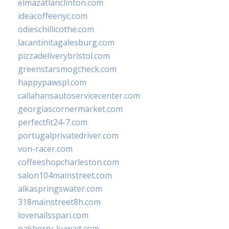
elmazatlanclinton.com
ideacoffeenyc.com
odieschillicothe.com
lacantinitagalesburg.com
pizzadeliverybristol.com
greenstarsmogcheck.com
happypawspl.com
callahansautoservicecenter.com
georgiascornermarket.com
perfectfit24-7.com
portugalprivatedriver.com
von-racer.com
coffeeshopcharleston.com
salon104mainstreet.com
alkaspringswater.com
318mainstreet8h.com
lovenailsspari.com
oakberry-kuwait.com