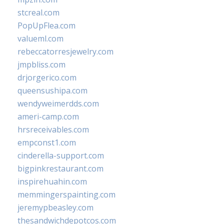
stcreal.com
PopUpFlea.com
valueml.com
rebeccatorresjewelry.com
jmpbliss.com
drjorgerico.com
queensushipa.com
wendyweimerdds.com
ameri-camp.com
hrsreceivables.com
empconst1.com
cinderella-support.com
bigpinkrestaurant.com
inspirehuahin.com
memmingerspainting.com
jeremypbeasley.com
thesandwichdepotcos.com