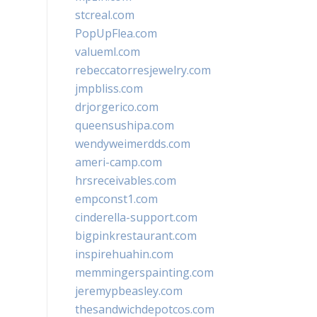
stcreal.com
PopUpFlea.com
valueml.com
rebeccatorresjewelry.com
jmpbliss.com
drjorgerico.com
queensushipa.com
wendyweimerdds.com
ameri-camp.com
hrsreceivables.com
empconst1.com
cinderella-support.com
bigpinkrestaurant.com
inspirehuahin.com
memmingerspainting.com
jeremypbeasley.com
thesandwichdepotcos.com