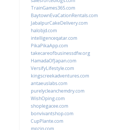
salesforceblogs.com
TrainGames365.com
BaytownEvaCationRentals.com
JabalpurCakeDelivery.com
halobjd.com
intelligenceqatar.com
PikaPikaApp.com
takecareofbusinessdfw.org
HamadaOfJapan.com
VersifyLifestyle.com
kingscreekadventures.com
antaeuslabs.com
purelycleanchemdry.com
WishOping.com
shoplegacee.com
bonvivantshop.com
CupPlante.com
mpzin.com