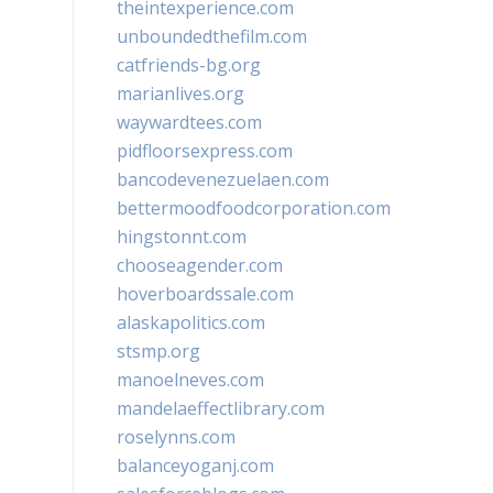
theintexperience.com
unboundedthefilm.com
catfriends-bg.org
marianlives.org
waywardtees.com
pidfloorsexpress.com
bancodevenezuelaen.com
bettermoodfoodcorporation.com
hingstonnt.com
chooseagender.com
hoverboardssale.com
alaskapolitics.com
stsmp.org
manoelneves.com
mandelaeffectlibrary.com
roselynns.com
balanceyoganj.com