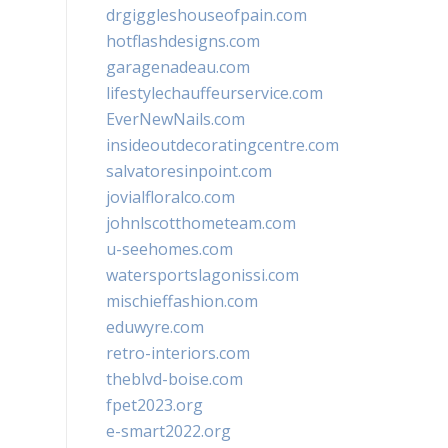
drgiggleshouseofpain.com
hotflashdesigns.com
garagenadeau.com
lifestylechauffeurservice.com
EverNewNails.com
insideoutdecoratingcentre.com
salvatoresinpoint.com
jovialfloralco.com
johnlscotthometeam.com
u-seehomes.com
watersportslagonissi.com
mischieffashion.com
eduwyre.com
retro-interiors.com
theblvd-boise.com
fpet2023.org
e-smart2022.org