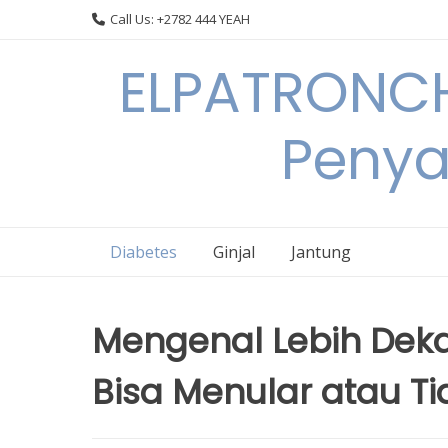
Skip
Call Us: +2782 444 YEAH
to
content
ELPATRONCH
Penya
Diabetes
Ginjal
Jantung
Mengenal Lebih Deka
Bisa Menular atau Ti