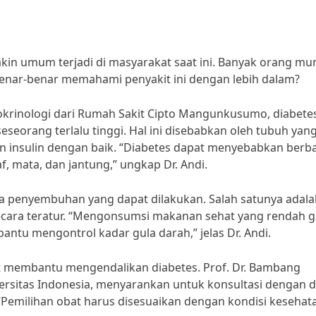
akin umum terjadi di masyarakat saat ini. Banyak orang mu
benar-benar memahami penyakit ini dengan lebih dalam?
okrinologi dari Rumah Sakit Cipto Mangunkusumo, diabete
seorang terlalu tinggi. Hal ini disebabkan oleh tubuh yan
nsulin dengan baik. “Diabetes dapat menyebabkan berb
af, mata, dan jantung,” ungkap Dr. Andi.
a penyembuhan yang dapat dilakukan. Salah satunya adala
cara teratur. “Mengonsumsi makanan sehat yang rendah g
ntu mengontrol kadar gula darah,” jelas Dr. Andi.
at membantu mengendalikan diabetes. Prof. Dr. Bambang
versitas Indonesia, menyarankan untuk konsultasi dengan 
Pemilihan obat harus disesuaikan dengan kondisi kesehat