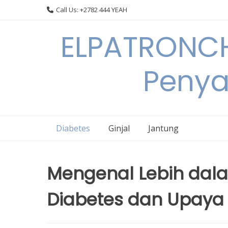
Skip
Call Us: +2782 444 YEAH
to
content
ELPATRONCH
Penya
Diabetes
Ginjal
Jantung
Mengenal Lebih dala
Diabetes dan Upay