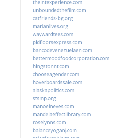
theintexperience.com
unboundedthefilm.com
catfriends-bg.org
marianlives.org
waywardtees.com
pidfloorsexpress.com
bancodevenezuelaen.com
bettermoodfoodcorporation.com
hingstonnt.com
chooseagender.com
hoverboardssale.com
alaskapolitics.com
stsmp.org
manoelneves.com
mandelaeffectlibrary.com
roselynns.com
balanceyoganj.com