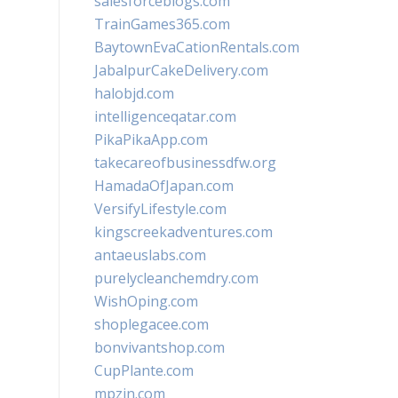
salesforceblogs.com
TrainGames365.com
BaytownEvaCationRentals.com
JabalpurCakeDelivery.com
halobjd.com
intelligenceqatar.com
PikaPikaApp.com
takecareofbusinessdfw.org
HamadaOfJapan.com
VersifyLifestyle.com
kingscreekadventures.com
antaeuslabs.com
purelycleanchemdry.com
WishOping.com
shoplegacee.com
bonvivantshop.com
CupPlante.com
mpzin.com