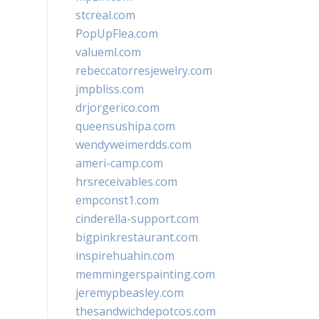
stcreal.com
PopUpFlea.com
valueml.com
rebeccatorresjewelry.com
jmpbliss.com
drjorgerico.com
queensushipa.com
wendyweimerdds.com
ameri-camp.com
hrsreceivables.com
empconst1.com
cinderella-support.com
bigpinkrestaurant.com
inspirehuahin.com
memmingerspainting.com
jeremypbeasley.com
thesandwichdepotcos.com