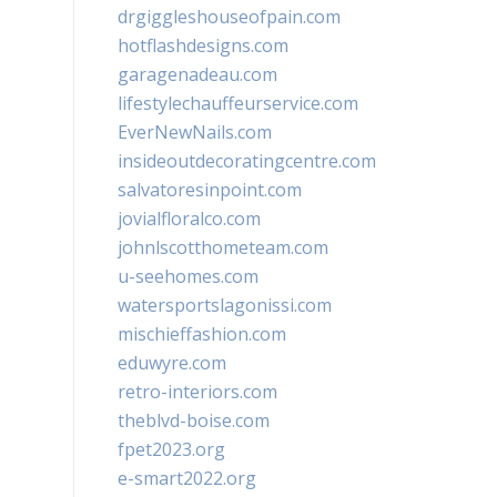
drgiggleshouseofpain.com
hotflashdesigns.com
garagenadeau.com
lifestylechauffeurservice.com
EverNewNails.com
insideoutdecoratingcentre.com
salvatoresinpoint.com
jovialfloralco.com
johnlscotthometeam.com
u-seehomes.com
watersportslagonissi.com
mischieffashion.com
eduwyre.com
retro-interiors.com
theblvd-boise.com
fpet2023.org
e-smart2022.org