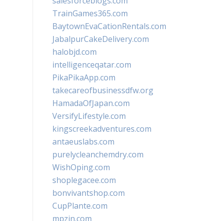
salesforceblogs.com
TrainGames365.com
BaytownEvaCationRentals.com
JabalpurCakeDelivery.com
halobjd.com
intelligenceqatar.com
PikaPikaApp.com
takecareofbusinessdfw.org
HamadaOfJapan.com
VersifyLifestyle.com
kingscreekadventures.com
antaeuslabs.com
purelycleanchemdry.com
WishOping.com
shoplegacee.com
bonvivantshop.com
CupPlante.com
mpzin.com