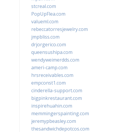
stcreal.com
PopUpFlea.com
valueml.com
rebeccatorresjewelry.com
jmpbliss.com
drjorgerico.com
queensushipa.com
wendyweimerdds.com
ameri-camp.com
hrsreceivables.com
empconst1.com
cinderella-support.com
bigpinkrestaurant.com
inspirehuahin.com
memmingerspainting.com
jeremypbeasley.com
thesandwichdepotcos.com