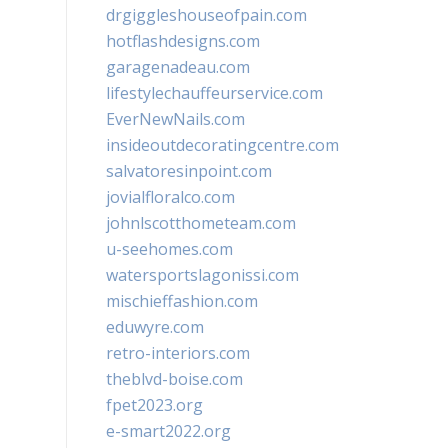
drgiggleshouseofpain.com
hotflashdesigns.com
garagenadeau.com
lifestylechauffeurservice.com
EverNewNails.com
insideoutdecoratingcentre.com
salvatoresinpoint.com
jovialfloralco.com
johnlscotthometeam.com
u-seehomes.com
watersportslagonissi.com
mischieffashion.com
eduwyre.com
retro-interiors.com
theblvd-boise.com
fpet2023.org
e-smart2022.org