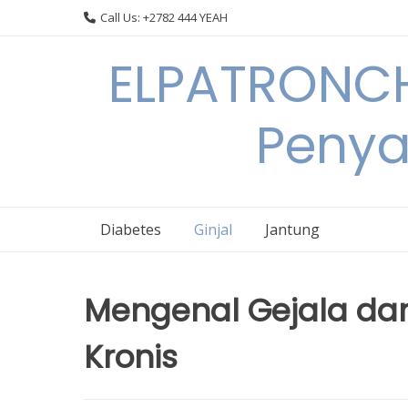
Skip
Call Us: +2782 444 YEAH
to
content
ELPATRONCH
Penya
Diabetes
Ginjal
Jantung
Mengenal Gejala dan
Kronis