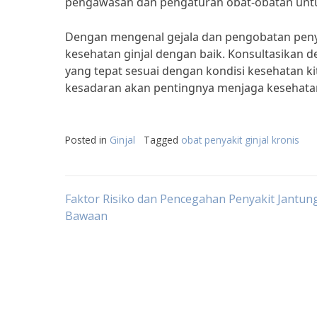
pengawasan dan pengaturan obat-obatan untu
Dengan mengenal gejala dan pengobatan penyak
kesehatan ginjal dengan baik. Konsultasikan 
yang tepat sesuai dengan kondisi kesehatan k
kesadaran akan pentingnya menjaga kesehatan
Posted in
Ginjal
Tagged
obat penyakit ginjal kronis
Post
Faktor Risiko dan Pencegahan Penyakit Jantun
Bawaan
navigation