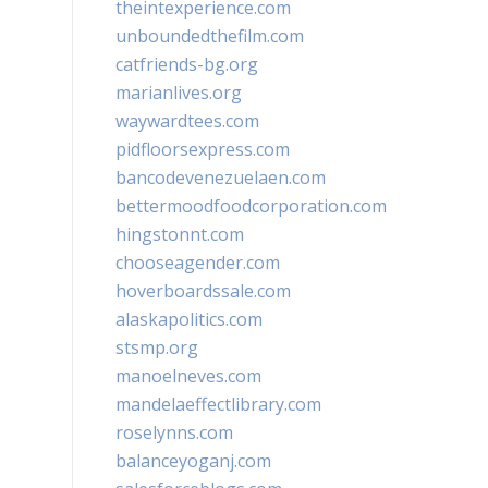
theintexperience.com
unboundedthefilm.com
catfriends-bg.org
marianlives.org
waywardtees.com
pidfloorsexpress.com
bancodevenezuelaen.com
bettermoodfoodcorporation.com
hingstonnt.com
chooseagender.com
hoverboardssale.com
alaskapolitics.com
stsmp.org
manoelneves.com
mandelaeffectlibrary.com
roselynns.com
balanceyoganj.com