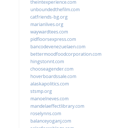
theintexperience.com
unboundedthefilm.com
catfriends-bg.org
marianlives.org
waywardtees.com
pidfloorsexpress.com
bancodevenezuelaen.com
bettermoodfoodcorporation.com
hingstonnt.com
chooseagender.com
hoverboardssale.com
alaskapolitics.com
stsmp.org
manoelneves.com
mandelaeffectlibrary.com
roselynns.com
balanceyoganj.com