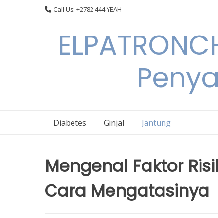
Skip
Call Us: +2782 444 YEAH
to
content
ELPATRONCH
Penya
Diabetes
Ginjal
Jantung
Mengenal Faktor Ris
Cara Mengatasinya