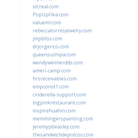
stcreal.com
PopUpFlea.com
valueml.com
rebeccatorresjewelry.com
jmpbliss.com
drjorgerico.com
queensushipa.com
wendyweimerdds.com
ameri-camp.com
hrsreceivables.com
empconst1.com
cinderella-support.com
bigpinkrestaurant.com
inspirehuahin.com
memmingerspainting.com
jeremypbeasley.com
thesandwichdepotcos.com