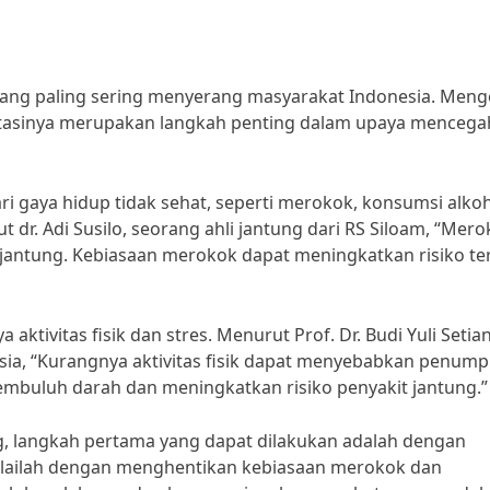
 yang paling sering menyerang masyarakat Indonesia. Meng
gatasinya merupakan langkah penting dalam upaya mencega
ari gaya hidup tidak sehat, seperti merokok, konsumsi alkoh
dr. Adi Susilo, seorang ahli jantung dari RS Siloam, “Mer
t jantung. Kebiasaan merokok dapat meningkatkan risiko t
a aktivitas fisik dan stres. Menurut Prof. Dr. Budi Yuli Setia
esia, “Kurangnya aktivitas fisik dapat menyebabkan penum
buluh darah dan meningkatkan risiko penyakit jantung.”
ng, langkah pertama yang dapat dilakukan adalah dengan
ulailah dengan menghentikan kebiasaan merokok dan