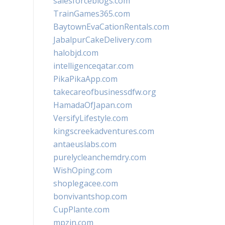
salesforceblogs.com
TrainGames365.com
BaytownEvaCationRentals.com
JabalpurCakeDelivery.com
halobjd.com
intelligenceqatar.com
PikaPikaApp.com
takecareofbusinessdfw.org
HamadaOfJapan.com
VersifyLifestyle.com
kingscreekadventures.com
antaeuslabs.com
purelycleanchemdry.com
WishOping.com
shoplegacee.com
bonvivantshop.com
CupPlante.com
mpzin.com