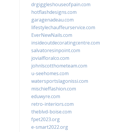
drgiggleshouseofpain.com
hotflashdesigns.com
garagenadeau.com
lifestylechauffeurservice.com
EverNewNails.com
insideoutdecoratingcentre.com
salvatoresinpoint.com
jovialfloralco.com
johnlscotthometeam.com
u-seehomes.com
watersportslagonissi.com
mischieffashion.com
eduwyre.com
retro-interiors.com
theblvd-boise.com
fpet2023.org
e-smart2022.org