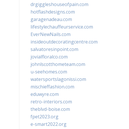
drgiggleshouseofpain.com
hotflashdesigns.com
garagenadeau.com
lifestylechauffeurservice.com
EverNewNails.com
insideoutdecoratingcentre.com
salvatoresinpoint.com
jovialfloralco.com
johnlscotthometeam.com
u-seehomes.com
watersportslagonissi.com
mischieffashion.com
eduwyre.com
retro-interiors.com
theblvd-boise.com
fpet2023.org
e-smart2022.org