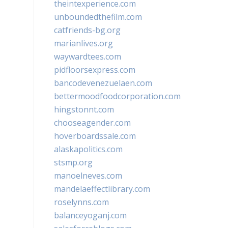
theintexperience.com
unboundedthefilm.com
catfriends-bg.org
marianlives.org
waywardtees.com
pidfloorsexpress.com
bancodevenezuelaen.com
bettermoodfoodcorporation.com
hingstonnt.com
chooseagender.com
hoverboardssale.com
alaskapolitics.com
stsmp.org
manoelneves.com
mandelaeffectlibrary.com
roselynns.com
balanceyoganj.com