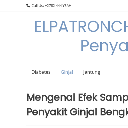
Skip
Call Us: +2782 444 YEAH
to
content
ELPATRONCH
Penya
Diabetes
Ginjal
Jantung
Mengenal Efek Samp
Penyakit Ginjal Beng