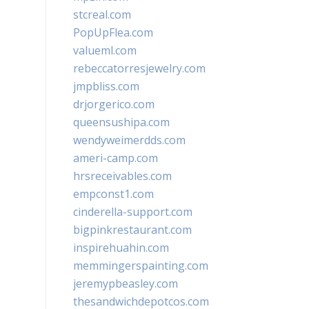
stcreal.com
PopUpFlea.com
valueml.com
rebeccatorresjewelry.com
jmpbliss.com
drjorgerico.com
queensushipa.com
wendyweimerdds.com
ameri-camp.com
hrsreceivables.com
empconst1.com
cinderella-support.com
bigpinkrestaurant.com
inspirehuahin.com
memmingerspainting.com
jeremypbeasley.com
thesandwichdepotcos.com