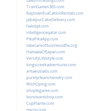
salesforceblogs.com
TrainGames365.com
BaytownEvaCationRentals.com
JabalpurCakeDelivery.com
halobjd.com
intelligenceqatar.com
PikaPikaApp.com
takecareofbusinessdfw.org
HamadaOfJapan.com
VersifyLifestyle.com
kingscreekadventures.com
antaeuslabs.com
purelycleanchemdry.com
WishOping.com
shoplegacee.com
bonvivantshop.com
CupPlante.com
mpzin.com