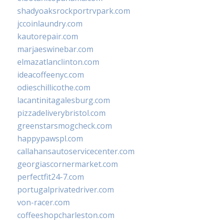
shadyoaksrockportrvpark.com
jccoinlaundry.com
kautorepair.com
marjaeswinebar.com
elmazatlanclinton.com
ideacoffeenyc.com
odieschillicothe.com
lacantinitagalesburg.com
pizzadeliverybristol.com
greenstarsmogcheck.com
happypawspl.com
callahansautoservicecenter.com
georgiascornermarket.com
perfectfit24-7.com
portugalprivatedriver.com
von-racer.com
coffeeshopcharleston.com