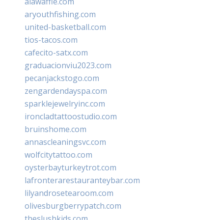
alawaffle.com
aryouthfishing.com
united-basketball.com
tios-tacos.com
cafecito-satx.com
graduacionviu2023.com
pecanjackstogo.com
zengardendayspa.com
sparklejewelryinc.com
ironcladtattoostudio.com
bruinshome.com
annascleaningsvc.com
wolfcitytattoo.com
oysterbayturkeytrot.com
lafronterarestauranteybar.com
lilyandrosetearoom.com
olivesburgberrypatch.com
theslushkids.com