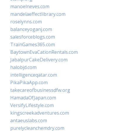
manoelneves.com
mandelaeffectlibrary.com
roselynns.com
balanceyoganj.com
salesforceblogs.com
TrainGames365.com
BaytownEvaCationRentals.com
JabalpurCakeDelivery.com
halobjd.com
intelligenceqatar.com
PikaPikaApp.com
takecareofbusinessdfw.org
HamadaOfJapan.com
VersifyLifestyle.com
kingscreekadventures.com
antaeuslabs.com
purelycleanchemdry.com