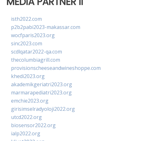
MEDIA PARTNER II
isth2022.com
p2b2pabi2023-makassar.com
wocfparis2023.org
sinc2023.com
scdlqatar2022-qa.com
thecolumbiagrill.com
provisionscheeseandwineshoppe.com
khedi2023.org
akademikgeriatri2023.org
marmarapediatri2023.org
emchie2023.org
girisimselradyoloji2022.org
utcd2022.org
biosensor2022.org
ialp2022.org