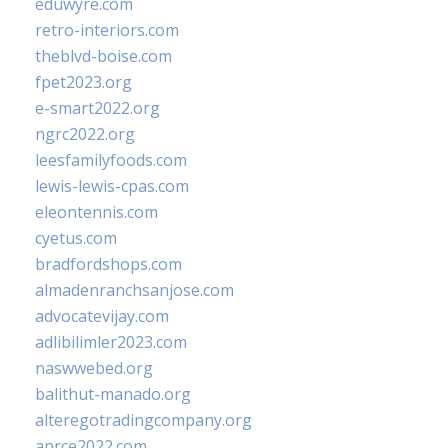
eduwyre.com
retro-interiors.com
theblvd-boise.com
fpet2023.org
e-smart2022.org
ngrc2022.org
leesfamilyfoods.com
lewis-lewis-cpas.com
eleontennis.com
cyetus.com
bradfordshops.com
almadenranchsanjose.com
advocatevijay.com
adlibilimler2023.com
naswwebed.org
balithut-manado.org
alteregotradingcompany.org
aprce2022.com