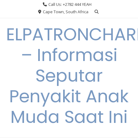
Skip
Call Us: +2782 444 YEAH
to
Cape Town, South Africa
content
ELPATRONCHA
– Informasi
Seputar
Penyakit Anak
Muda Saat Ini