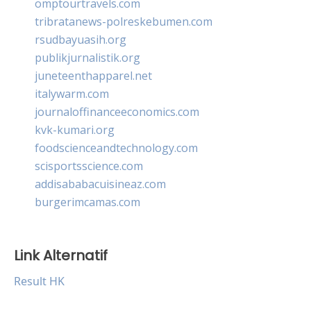
omptourtravels.com
tribratanews-polreskebumen.com
rsudbayuasih.org
publikjurnalistik.org
juneteenthapparel.net
italywarm.com
journaloffinanceeconomics.com
kvk-kumari.org
foodscienceandtechnology.com
scisportsscience.com
addisababacuisineaz.com
burgerimcamas.com
Link Alternatif
Result HK