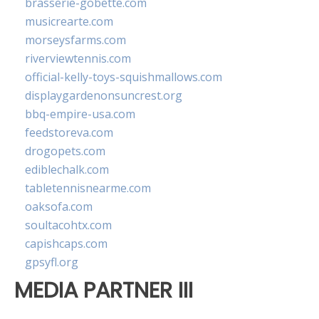
brasserie-gobette.com
musicrearte.com
morseysfarms.com
riverviewtennis.com
official-kelly-toys-squishmallows.com
displaygardenonsuncrest.org
bbq-empire-usa.com
feedstoreva.com
drogopets.com
ediblechalk.com
tabletennisnearme.com
oaksofa.com
soultacohtx.com
capishcaps.com
gpsyfl.org
MEDIA PARTNER III