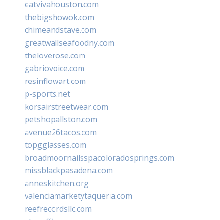
eatvivahouston.com
thebigshowok.com
chimeandstave.com
greatwallseafoodny.com
theloverose.com
gabriovoice.com
resinflowart.com
p-sports.net
korsairstreetwear.com
petshopallston.com
avenue26tacos.com
topgglasses.com
broadmoornailsspacoloradosprings.com
missblackpasadena.com
anneskitchen.org
valenciamarketytaqueria.com
reefrecordsllc.com