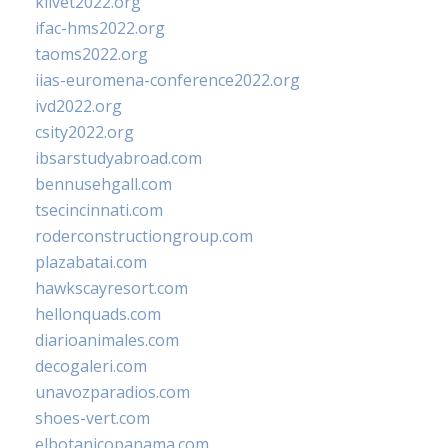
klivet2022.org
ifac-hms2022.org
taoms2022.org
iias-euromena-conference2022.org
ivd2022.org
csity2022.org
ibsarstudyabroad.com
bennusehgall.com
tsecincinnati.com
roderconstructiongroup.com
plazabatai.com
hawkscayresort.com
hellonquads.com
diarioanimales.com
decogaleri.com
unavozparadios.com
shoes-vert.com
elbotanicopanama.com