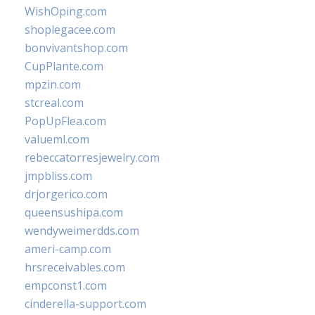
WishOping.com
shoplegacee.com
bonvivantshop.com
CupPlante.com
mpzin.com
stcreal.com
PopUpFlea.com
valueml.com
rebeccatorresjewelry.com
jmpbliss.com
drjorgerico.com
queensushipa.com
wendyweimerdds.com
ameri-camp.com
hrsreceivables.com
empconst1.com
cinderella-support.com