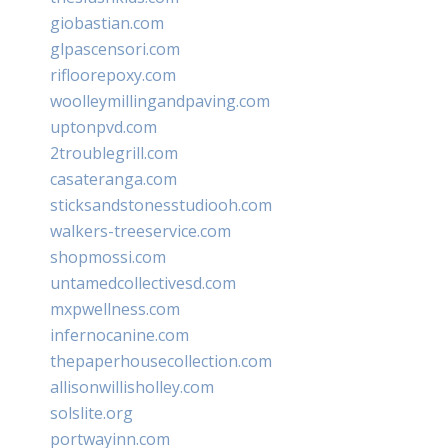
giobastian.com
glpascensori.com
rifloorepoxy.com
woolleymillingandpaving.com
uptonpvd.com
2troublegrill.com
casateranga.com
sticksandstonesstudiooh.com
walkers-treeservice.com
shopmossi.com
untamedcollectivesd.com
mxpwellness.com
infernocanine.com
thepaperhousecollection.com
allisonwillisholley.com
solslite.org
portwayinn.com