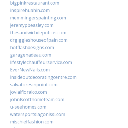
bigpinkrestaurant.com
inspirehuahin.com
memmingerspainting.com
jeremypbeasley.com
thesandwichdepotcos.com
drgiggleshouseofpain.com
hotflashdesigns.com
garagenadeau.com
lifestylechauffeurservice.com
EverNewNails.com
insideoutdecoratingcentre.com
salvatoresinpoint.com
jovialfloralco.com
johnlscotthometeam.com
u-seehomes.com
watersportslagonissi.com
mischieffashion.com