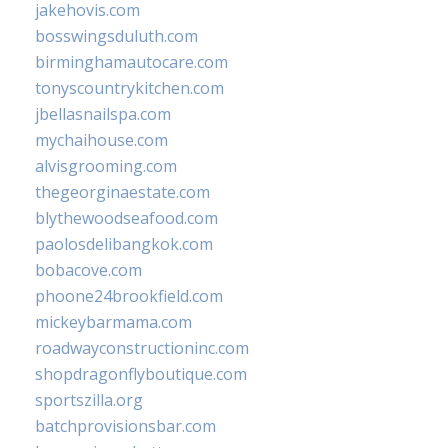
jakehovis.com
bosswingsduluth.com
birminghamautocare.com
tonyscountrykitchen.com
jbellasnailspa.com
mychaihouse.com
alvisgrooming.com
thegeorginaestate.com
blythewoodseafood.com
paolosdelibangkok.com
bobacove.com
phoone24brookfield.com
mickeybarmama.com
roadwayconstructioninc.com
shopdragonflyboutique.com
sportszilla.org
batchprovisionsbar.com