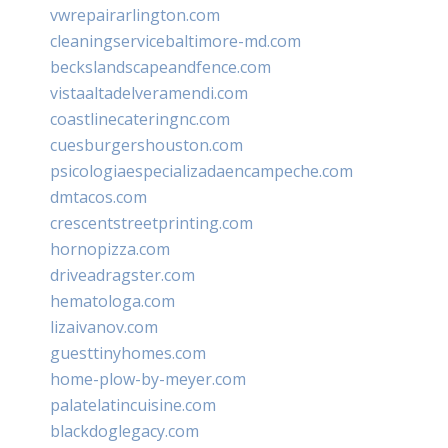
vwrepairarlington.com
cleaningservicebaltimore-md.com
beckslandscapeandfence.com
vistaaltadelveramendi.com
coastlinecateringnc.com
cuesburgershouston.com
psicologiaespecializadaencampeche.com
dmtacos.com
crescentstreetprinting.com
hornopizza.com
driveadragster.com
hematologa.com
lizaivanov.com
guesttinyhomes.com
home-plow-by-meyer.com
palatelatincuisine.com
blackdoglegacy.com