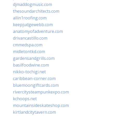
djmaddogmusic.com
thesoundarchitects.com
allin1roofing.com
keepjudgewebb.com
anatomyofadventure.com
drivancastillo.com
cmmedspa.com
midletontkd.com
gardensandgrills.com
basilfoodwine.com
nikko-tochigi.net
caribbean-corner.com
bluemoongiftcards.com
rivercitysteampunkexpo.com
kchoops.net
mountainsideskateshop.com
kirtlandcitytavern.com