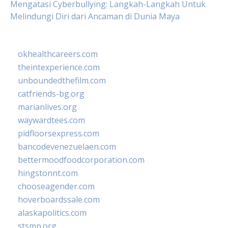
Mengatasi Cyberbullying: Langkah-Langkah Untuk
Melindungi Diri dari Ancaman di Dunia Maya
okhealthcareers.com
theintexperience.com
unboundedthefilm.com
catfriends-bg.org
marianlives.org
waywardtees.com
pidfloorsexpress.com
bancodevenezuelaen.com
bettermoodfoodcorporation.com
hingstonnt.com
chooseagender.com
hoverboardssale.com
alaskapolitics.com
stsmp.org