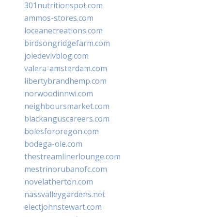
301nutritionspot.com
ammos-stores.com
loceanecreations.com
birdsongridgefarm.com
joiedevivblog.com
valera-amsterdam.com
libertybrandhemp.com
norwoodinnwi.com
neighboursmarket.com
blackanguscareers.com
bolesfororegon.com
bodega-ole.com
thestreamlinerlounge.com
mestrinorubanofc.com
novelatherton.com
nassvalleygardens.net
electjohnstewart.com