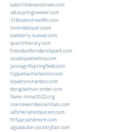
salon104mainstreet.com
alkaspringswater.com
318mainstreet8h.com
lovenailsspari.com
oakberry-kuwait.com
quartzliterary.com
friendsofbroderickpark.com
studiopiattellina.com
jannagrillspringfield.com
fujiyamacharleston.com
elpatronchardon.com
donglaishun-order.com
fiamc-rome2022.org
mariceworldessentials.com
lafisheriarestaurant.com
915jazzandmore.com
aguadulce-countryfair.com