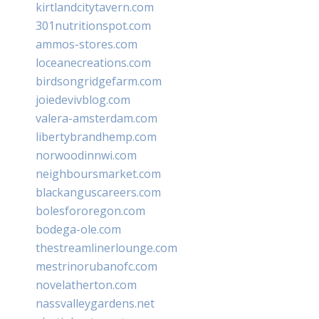
kirtlandcitytavern.com
301nutritionspot.com
ammos-stores.com
loceanecreations.com
birdsongridgefarm.com
joiedevivblog.com
valera-amsterdam.com
libertybrandhemp.com
norwoodinnwi.com
neighboursmarket.com
blackanguscareers.com
bolesfororegon.com
bodega-ole.com
thestreamlinerlounge.com
mestrinorubanofc.com
novelatherton.com
nassvalleygardens.net