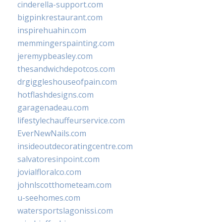
cinderella-support.com
bigpinkrestaurant.com
inspirehuahin.com
memmingerspainting.com
jeremypbeasley.com
thesandwichdepotcos.com
drgiggleshouseofpain.com
hotflashdesigns.com
garagenadeau.com
lifestylechauffeurservice.com
EverNewNails.com
insideoutdecoratingcentre.com
salvatoresinpoint.com
jovialfloralco.com
johnlscotthometeam.com
u-seehomes.com
watersportslagonissi.com