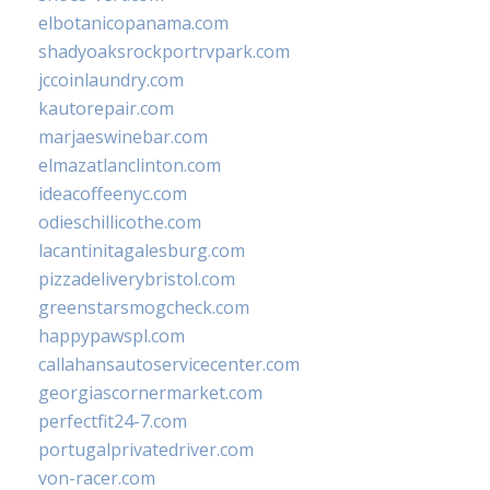
elbotanicopanama.com
shadyoaksrockportrvpark.com
jccoinlaundry.com
kautorepair.com
marjaeswinebar.com
elmazatlanclinton.com
ideacoffeenyc.com
odieschillicothe.com
lacantinitagalesburg.com
pizzadeliverybristol.com
greenstarsmogcheck.com
happypawspl.com
callahansautoservicecenter.com
georgiascornermarket.com
perfectfit24-7.com
portugalprivatedriver.com
von-racer.com