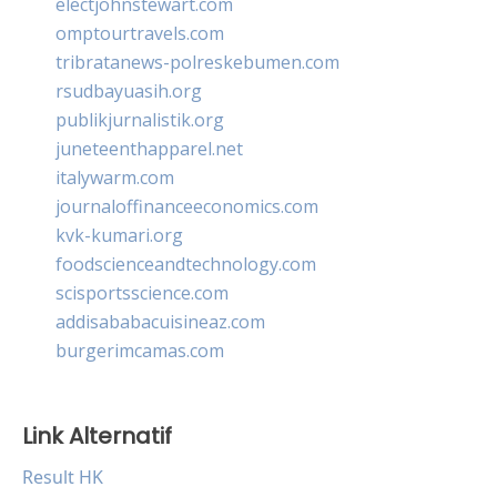
electjohnstewart.com
omptourtravels.com
tribratanews-polreskebumen.com
rsudbayuasih.org
publikjurnalistik.org
juneteenthapparel.net
italywarm.com
journaloffinanceeconomics.com
kvk-kumari.org
foodscienceandtechnology.com
scisportsscience.com
addisababacuisineaz.com
burgerimcamas.com
Link Alternatif
Result HK