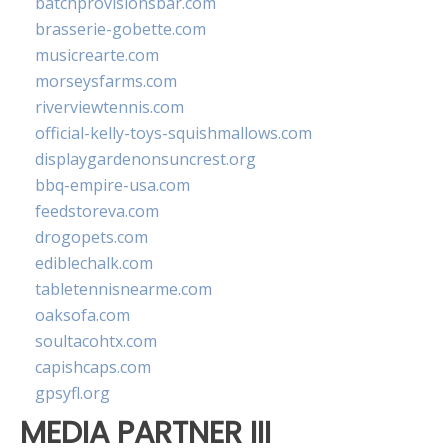
batchprovisionsbar.com
brasserie-gobette.com
musicrearte.com
morseysfarms.com
riverviewtennis.com
official-kelly-toys-squishmallows.com
displaygardenonsuncrest.org
bbq-empire-usa.com
feedstoreva.com
drogopets.com
ediblechalk.com
tabletennisnearme.com
oaksofa.com
soultacohtx.com
capishcaps.com
gpsyfl.org
MEDIA PARTNER III