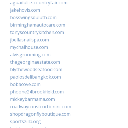
aguadulce-countryfair.com
jakehovis.com
bosswingsduluth.com
birminghamautocare.com
tonyscountrykitchen.com
jbellasnailspa.com
mychaihouse.com
alvisgrooming.com
thegeorginaestate.com
blythewoodseafood.com
paolosdelibangkok.com
bobacove.com
phoone24brookfield.com
mickeybarmama.com
roadwayconstructioninc.com
shopdragonflyboutique.com
sportszilla.org