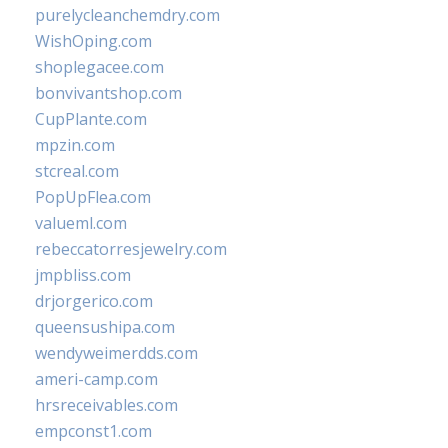
purelycleanchemdry.com
WishOping.com
shoplegacee.com
bonvivantshop.com
CupPlante.com
mpzin.com
stcreal.com
PopUpFlea.com
valueml.com
rebeccatorresjewelry.com
jmpbliss.com
drjorgerico.com
queensushipa.com
wendyweimerdds.com
ameri-camp.com
hrsreceivables.com
empconst1.com