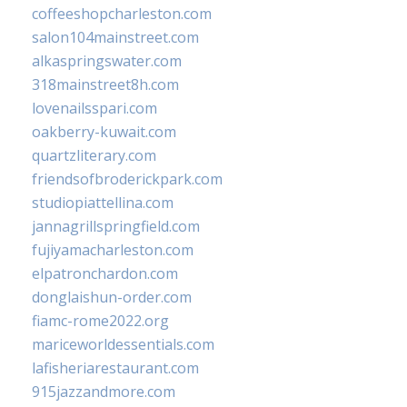
coffeeshopcharleston.com
salon104mainstreet.com
alkaspringswater.com
318mainstreet8h.com
lovenailsspari.com
oakberry-kuwait.com
quartzliterary.com
friendsofbroderickpark.com
studiopiattellina.com
jannagrillspringfield.com
fujiyamacharleston.com
elpatronchardon.com
donglaishun-order.com
fiamc-rome2022.org
mariceworldessentials.com
lafisheriarestaurant.com
915jazzandmore.com