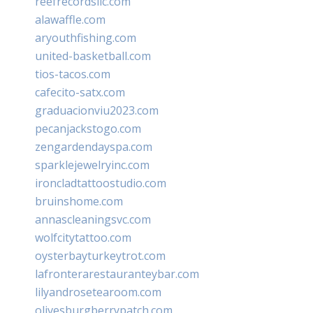
reefrecordsllc.com
alawaffle.com
aryouthfishing.com
united-basketball.com
tios-tacos.com
cafecito-satx.com
graduacionviu2023.com
pecanjackstogo.com
zengardendayspa.com
sparklejewelryinc.com
ironcladtattoostudio.com
bruinshome.com
annascleaningsvc.com
wolfcitytattoo.com
oysterbayturkeytrot.com
lafronterarestauranteybar.com
lilyandrosetearoom.com
olivesburgberrypatch.com