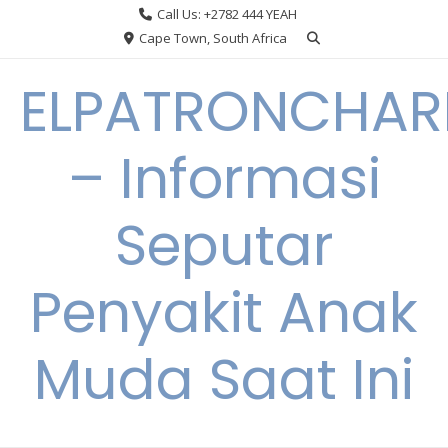
Skip
Call Us: +2782 444 YEAH
to
Cape Town, South Africa
content
ELPATRONCHA
– Informasi
Seputar
Penyakit Anak
Muda Saat Ini