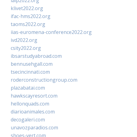
ialp2022.org
klivet2022.org
ifac-hms2022.org
taoms2022.org
iias-euromena-conference2022.org
ivd2022.org
csity2022.org
ibsarstudyabroad.com
bennusehgall.com
tsecincinnati.com
roderconstructiongroup.com
plazabatai.com
hawkscayresort.com
hellonquads.com
diarioanimales.com
decogaleri.com
unavozparadios.com
shoes-vert.com