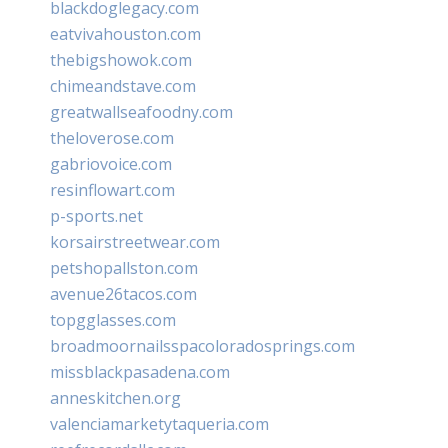
blackdoglegacy.com
eatvivahouston.com
thebigshowok.com
chimeandstave.com
greatwallseafoodny.com
theloverose.com
gabriovoice.com
resinflowart.com
p-sports.net
korsairstreetwear.com
petshopallston.com
avenue26tacos.com
topgglasses.com
broadmoornailsspacoloradosprings.com
missblackpasadena.com
anneskitchen.org
valenciamarketytaqueria.com