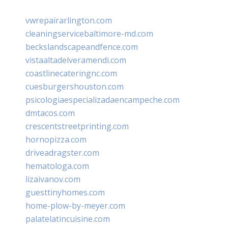
vwrepairarlington.com
cleaningservicebaltimore-md.com
beckslandscapeandfence.com
vistaaltadelveramendi.com
coastlinecateringnc.com
cuesburgershouston.com
psicologiaespecializadaencampeche.com
dmtacos.com
crescentstreetprinting.com
hornopizza.com
driveadragster.com
hematologa.com
lizaivanov.com
guesttinyhomes.com
home-plow-by-meyer.com
palatelatincuisine.com