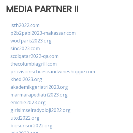
MEDIA PARTNER II
isth2022.com
p2b2pabi2023-makassar.com
wocfparis2023.org
sinc2023.com
scdlqatar2022-qa.com
thecolumbiagrill.com
provisionscheeseandwineshoppe.com
khedi2023.org
akademikgeriatri2023.org
marmarapediatri2023.org
emchie2023.org
girisimselradyoloji2022.org
utcd2022.org
biosensor2022.org