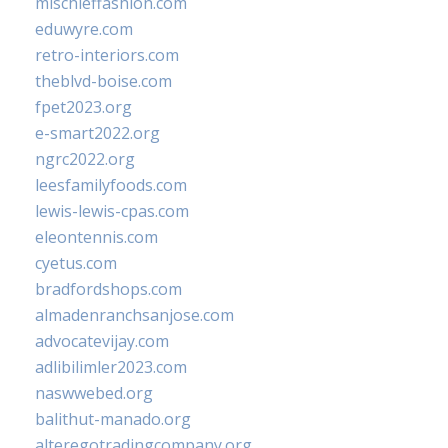
mischieffashion.com
eduwyre.com
retro-interiors.com
theblvd-boise.com
fpet2023.org
e-smart2022.org
ngrc2022.org
leesfamilyfoods.com
lewis-lewis-cpas.com
eleontennis.com
cyetus.com
bradfordshops.com
almadenranchsanjose.com
advocatevijay.com
adlibilimler2023.com
naswwebed.org
balithut-manado.org
alteregotradingcompany.org