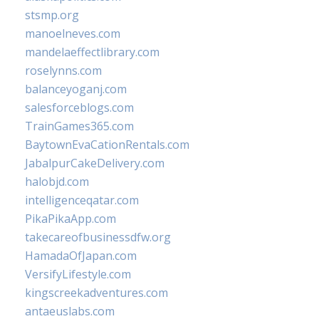
stsmp.org
manoelneves.com
mandelaeffectlibrary.com
roselynns.com
balanceyoganj.com
salesforceblogs.com
TrainGames365.com
BaytownEvaCationRentals.com
JabalpurCakeDelivery.com
halobjd.com
intelligenceqatar.com
PikaPikaApp.com
takecareofbusinessdfw.org
HamadaOfJapan.com
VersifyLifestyle.com
kingscreekadventures.com
antaeuslabs.com