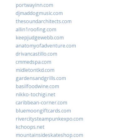
portwayinn.com
djmaddogmusic.com
thesoundarchitects.com
allin1roofing.com
keepjudgewebb.com
anatomyofadventure.com
drivancastillo.com
cmmedspa.com
midletontkd.com
gardensandgrills.com
basilfoodwine.com
nikko-tochigi.net
caribbean-corner.com
bluemoongiftcards.com
rivercitysteampunkexpo.com
kchoops.net
mountainsideskateshop.com