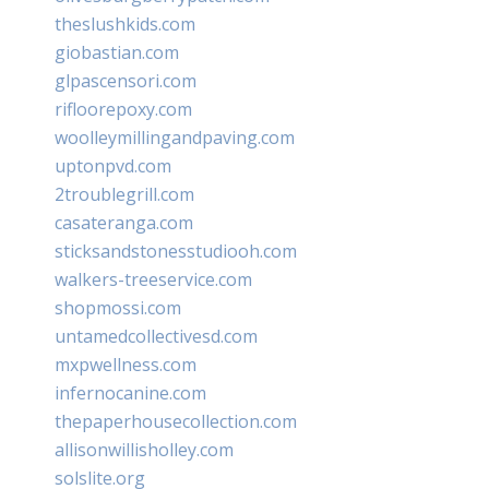
theslushkids.com
giobastian.com
glpascensori.com
rifloorepoxy.com
woolleymillingandpaving.com
uptonpvd.com
2troublegrill.com
casateranga.com
sticksandstonesstudiooh.com
walkers-treeservice.com
shopmossi.com
untamedcollectivesd.com
mxpwellness.com
infernocanine.com
thepaperhousecollection.com
allisonwillisholley.com
solslite.org