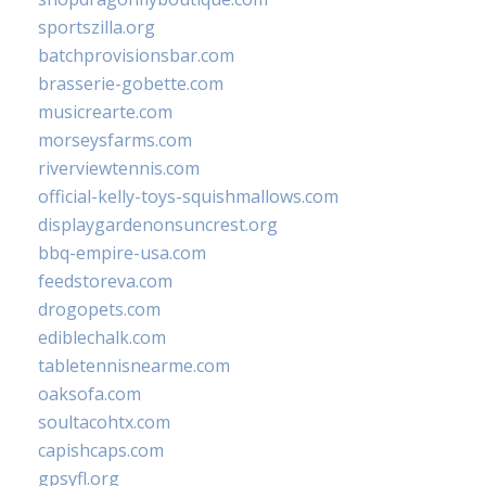
sportszilla.org
batchprovisionsbar.com
brasserie-gobette.com
musicrearte.com
morseysfarms.com
riverviewtennis.com
official-kelly-toys-squishmallows.com
displaygardenonsuncrest.org
bbq-empire-usa.com
feedstoreva.com
drogopets.com
ediblechalk.com
tabletennisnearme.com
oaksofa.com
soultacohtx.com
capishcaps.com
gpsyfl.org