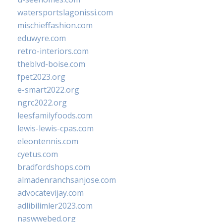
watersportslagonissi.com
mischieffashion.com
eduwyre.com
retro-interiors.com
theblvd-boise.com
fpet2023.org
e-smart2022.org
ngrc2022.org
leesfamilyfoods.com
lewis-lewis-cpas.com
eleontennis.com
cyetus.com
bradfordshops.com
almadenranchsanjose.com
advocatevijay.com
adlibilimler2023.com
naswwebed.org