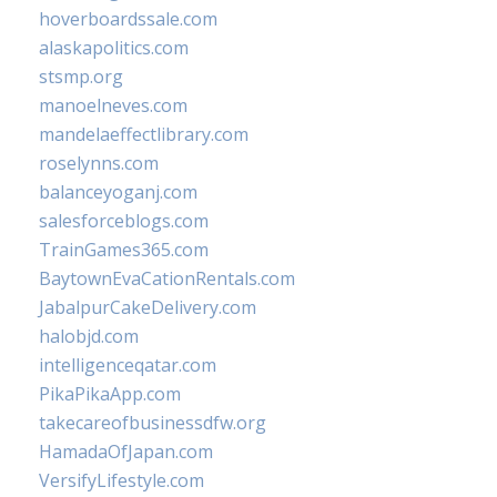
hoverboardssale.com
alaskapolitics.com
stsmp.org
manoelneves.com
mandelaeffectlibrary.com
roselynns.com
balanceyoganj.com
salesforceblogs.com
TrainGames365.com
BaytownEvaCationRentals.com
JabalpurCakeDelivery.com
halobjd.com
intelligenceqatar.com
PikaPikaApp.com
takecareofbusinessdfw.org
HamadaOfJapan.com
VersifyLifestyle.com