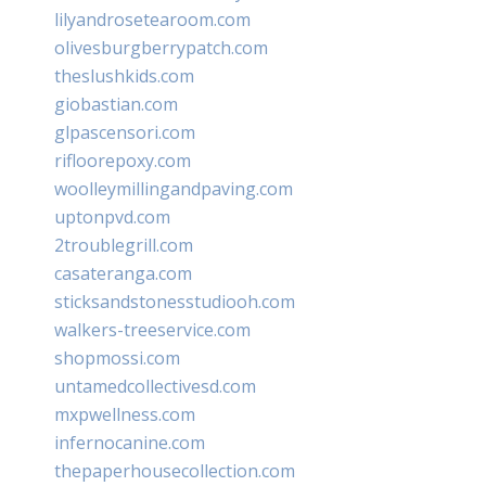
lilyandrosetearoom.com
olivesburgberrypatch.com
theslushkids.com
giobastian.com
glpascensori.com
rifloorepoxy.com
woolleymillingandpaving.com
uptonpvd.com
2troublegrill.com
casateranga.com
sticksandstonesstudiooh.com
walkers-treeservice.com
shopmossi.com
untamedcollectivesd.com
mxpwellness.com
infernocanine.com
thepaperhousecollection.com