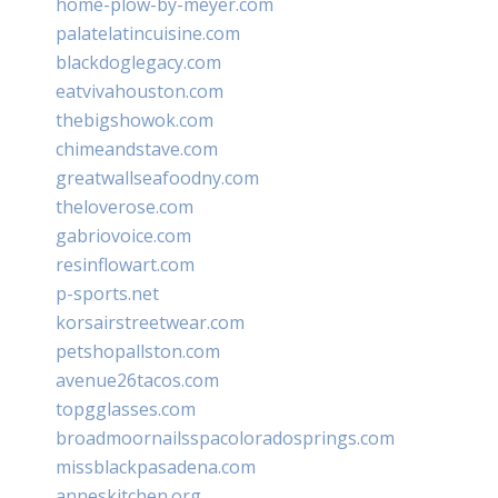
home-plow-by-meyer.com
palatelatincuisine.com
blackdoglegacy.com
eatvivahouston.com
thebigshowok.com
chimeandstave.com
greatwallseafoodny.com
theloverose.com
gabriovoice.com
resinflowart.com
p-sports.net
korsairstreetwear.com
petshopallston.com
avenue26tacos.com
topgglasses.com
broadmoornailsspacoloradosprings.com
missblackpasadena.com
anneskitchen.org