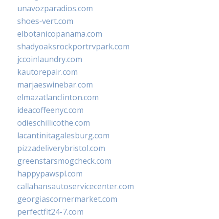
unavozparadios.com
shoes-vert.com
elbotanicopanama.com
shadyoaksrockportrvpark.com
jccoinlaundry.com
kautorepair.com
marjaeswinebar.com
elmazatlanclinton.com
ideacoffeenyc.com
odieschillicothe.com
lacantinitagalesburg.com
pizzadeliverybristol.com
greenstarsmogcheck.com
happypawspl.com
callahansautoservicecenter.com
georgiascornermarket.com
perfectfit24-7.com