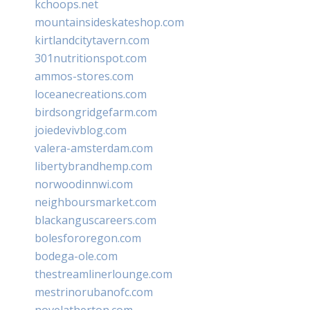
kchoops.net
mountainsideskateshop.com
kirtlandcitytavern.com
301nutritionspot.com
ammos-stores.com
loceanecreations.com
birdsongridgefarm.com
joiedevivblog.com
valera-amsterdam.com
libertybrandhemp.com
norwoodinnwi.com
neighboursmarket.com
blackanguscareers.com
bolesfororegon.com
bodega-ole.com
thestreamlinerlounge.com
mestrinorubanofc.com
novelatherton.com