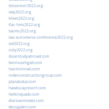
biosensor2022.org
ialp2022.org
klivet2022.org
ifac-hms2022.org
taoms2022.org
iias-euromena-conference2022.org
ivd2022.org
csity2022.org
ibsarstudyabroad.com
bennusehgall.com
tsecincinnati.com
roderconstructiongroup.com
plazabatai.com
hawkscayresort.com
hellonquads.com
diarioanimales.com
decogaleri.com