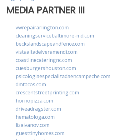
MEDIA PARTNER III
vwrepairarlington.com
cleaningservicebaltimore-md.com
beckslandscapeandfence.com
vistaaltadelveramendi.com
coastlinecateringnc.com
cuesburgershouston.com
psicologiaespecializadaencampeche.com
dmtacos.com
crescentstreetprinting.com
hornopizza.com
driveadragster.com
hematologa.com
lizaivanov.com
guesttinyhomes.com