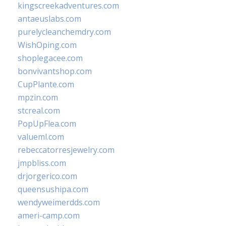
kingscreekadventures.com
antaeuslabs.com
purelycleanchemdry.com
WishOping.com
shoplegacee.com
bonvivantshop.com
CupPlante.com
mpzin.com
stcreal.com
PopUpFlea.com
valueml.com
rebeccatorresjewelry.com
jmpbliss.com
drjorgerico.com
queensushipa.com
wendyweimerdds.com
ameri-camp.com