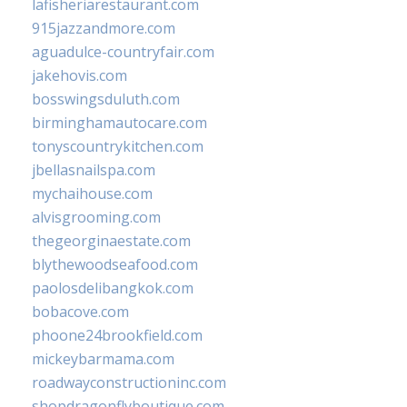
lafisheriarestaurant.com
915jazzandmore.com
aguadulce-countryfair.com
jakehovis.com
bosswingsduluth.com
birminghamautocare.com
tonyscountrykitchen.com
jbellasnailspa.com
mychaihouse.com
alvisgrooming.com
thegeorginaestate.com
blythewoodseafood.com
paolosdelibangkok.com
bobacove.com
phoone24brookfield.com
mickeybarmama.com
roadwayconstructioninc.com
shopdragonflyboutique.com