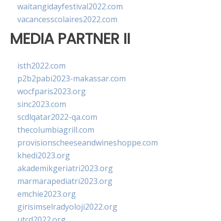
waitangidayfestival2022.com
vacancesscolaires2022.com
MEDIA PARTNER II
isth2022.com
p2b2pabi2023-makassar.com
wocfparis2023.org
sinc2023.com
scdlqatar2022-qa.com
thecolumbiagrill.com
provisionscheeseandwineshoppe.com
khedi2023.org
akademikgeriatri2023.org
marmarapediatri2023.org
emchie2023.org
girisimselradyoloji2022.org
utcd2022.org