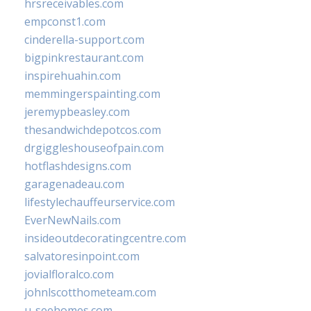
hrsreceivables.com
empconst1.com
cinderella-support.com
bigpinkrestaurant.com
inspirehuahin.com
memmingerspainting.com
jeremypbeasley.com
thesandwichdepotcos.com
drgiggleshouseofpain.com
hotflashdesigns.com
garagenadeau.com
lifestylechauffeurservice.com
EverNewNails.com
insideoutdecoratingcentre.com
salvatoresinpoint.com
jovialfloralco.com
johnlscotthometeam.com
u-seehomes.com