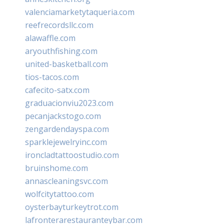
valenciamarketytaqueria.com
reefrecordsllc.com
alawaffle.com
aryouthfishing.com
united-basketball.com
tios-tacos.com
cafecito-satx.com
graduacionviu2023.com
pecanjackstogo.com
zengardendayspa.com
sparklejewelryinc.com
ironcladtattoostudio.com
bruinshome.com
annascleaningsvc.com
wolfcitytattoo.com
oysterbayturkeytrot.com
lafronterarestauranteybar.com