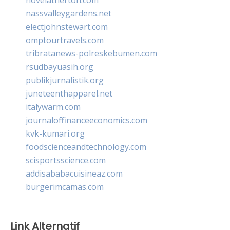
nassvalleygardens.net
electjohnstewart.com
omptourtravels.com
tribratanews-polreskebumen.com
rsudbayuasih.org
publikjurnalistik.org
juneteenthapparel.net
italywarm.com
journaloffinanceeconomics.com
kvk-kumari.org
foodscienceandtechnology.com
scisportsscience.com
addisababacuisineaz.com
burgerimcamas.com
Link Alternatif