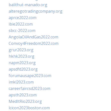
balithut-manado.org
alteregotradingcompany.org
aprce2022.com
ibie2022.com
sbcc-2022.com
AngolaOilAndGas2022.com
Convoy4Freedom2022.com
grur2023.org
hkhk2023.org
napm2023.org
apsdfd2023.org
forumausape2023.com
imkl2023.com
careerfaircsd2023.com
apsth2023.com
MedItRio2023.org
lcicon2023boston.com