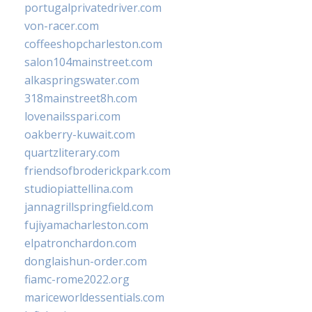
portugalprivatedriver.com
von-racer.com
coffeeshopcharleston.com
salon104mainstreet.com
alkaspringswater.com
318mainstreet8h.com
lovenailsspari.com
oakberry-kuwait.com
quartzliterary.com
friendsofbroderickpark.com
studiopiattellina.com
jannagrillspringfield.com
fujiyamacharleston.com
elpatronchardon.com
donglaishun-order.com
fiamc-rome2022.org
mariceworldessentials.com