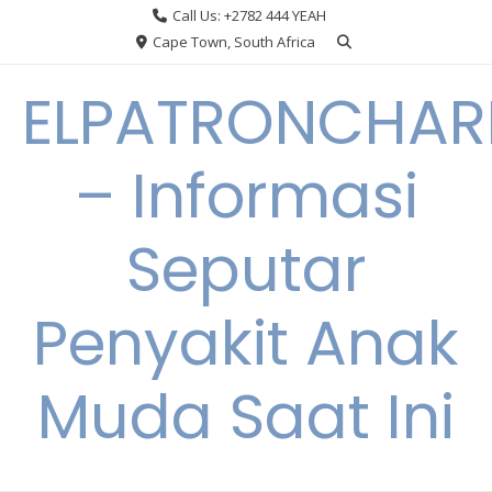
Skip
Call Us: +2782 444 YEAH
to
Cape Town, South Africa
content
ELPATRONCHA
– Informasi
Seputar
Penyakit Anak
Muda Saat Ini