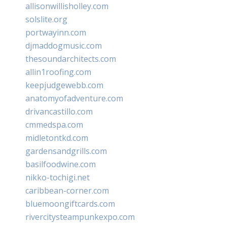
allisonwillisholley.com
solslite.org
portwayinn.com
djmaddogmusic.com
thesoundarchitects.com
allin1roofing.com
keepjudgewebb.com
anatomyofadventure.com
drivancastillo.com
cmmedspa.com
midletontkd.com
gardensandgrills.com
basilfoodwine.com
nikko-tochigi.net
caribbean-corner.com
bluemoongiftcards.com
rivercitysteampunkexpo.com