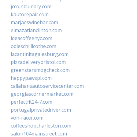
jccoinlaundry.com
kautorepair.com
marjaeswinebar.com
elmazatlanclinton.com
ideacoffeenyc.com
odieschillicothe.com
lacantinitagalesburg.com
pizzadeliverybristol.com
greenstarsmogcheck.com
happypawspl.com
callahansautoservicecenter.com
georgiascornermarket.com
perfectfit24-7.com
portugalprivatedriver.com
von-racer.com
coffeeshopcharleston.com
salon104mainstreet.com