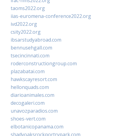
ifac-hms2022.org
taoms2022.org
iias-euromena-conference2022.org
ivd2022.org
csity2022.org
ibsarstudyabroad.com
bennusehgall.com
tsecincinnati.com
roderconstructiongroup.com
plazabatai.com
hawkscayresort.com
hellonquads.com
diarioanimales.com
decogaleri.com
unavozparadios.com
shoes-vert.com
elbotanicopanama.com
shadyoaksrockportrvpark.com