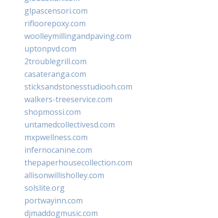
glpascensori.com
rifloorepoxy.com
woolleymillingandpaving.com
uptonpvd.com
2troublegrill.com
casateranga.com
sticksandstonesstudiooh.com
walkers-treeservice.com
shopmossi.com
untamedcollectivesd.com
mxpwellness.com
infernocanine.com
thepaperhousecollection.com
allisonwillisholley.com
solslite.org
portwayinn.com
djmaddogmusic.com