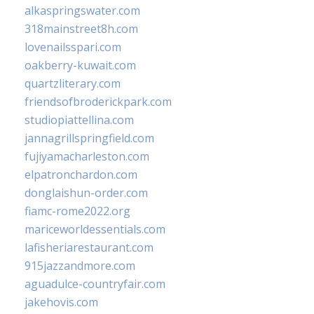
alkaspringswater.com
318mainstreet8h.com
lovenailsspari.com
oakberry-kuwait.com
quartzliterary.com
friendsofbroderickpark.com
studiopiattellina.com
jannagrillspringfield.com
fujiyamacharleston.com
elpatronchardon.com
donglaishun-order.com
fiamc-rome2022.org
mariceworldessentials.com
lafisheriarestaurant.com
915jazzandmore.com
aguadulce-countryfair.com
jakehovis.com