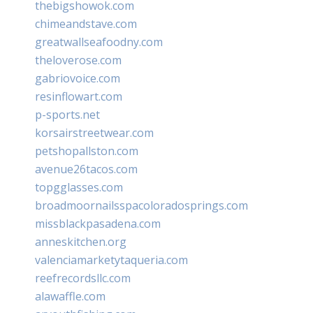
thebigshowok.com
chimeandstave.com
greatwallseafoodny.com
theloverose.com
gabriovoice.com
resinflowart.com
p-sports.net
korsairstreetwear.com
petshopallston.com
avenue26tacos.com
topgglasses.com
broadmoornailsspacoloradosprings.com
missblackpasadena.com
anneskitchen.org
valenciamarketytaqueria.com
reefrecordsllc.com
alawaffle.com