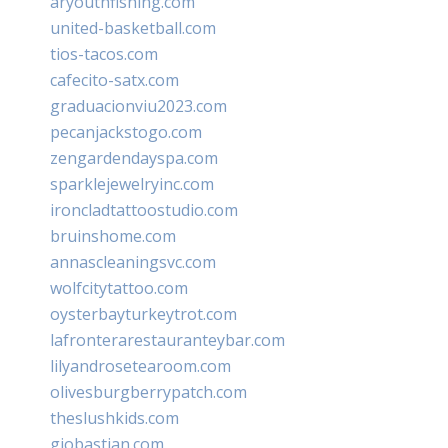
aryouthfishing.com
united-basketball.com
tios-tacos.com
cafecito-satx.com
graduacionviu2023.com
pecanjackstogo.com
zengardendayspa.com
sparklejewelryinc.com
ironcladtattoostudio.com
bruinshome.com
annascleaningsvc.com
wolfcitytattoo.com
oysterbayturkeytrot.com
lafronterarestauranteybar.com
lilyandrosetearoom.com
olivesburgberrypatch.com
theslushkids.com
giobastian.com