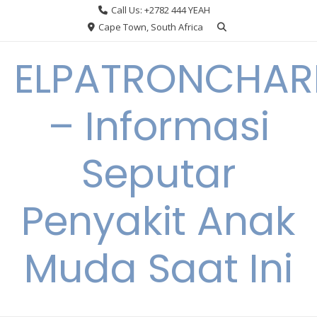
Skip
Call Us: +2782 444 YEAH
to
Cape Town, South Africa
content
ELPATRONCHA
– Informasi
Seputar
Penyakit Anak
Muda Saat Ini