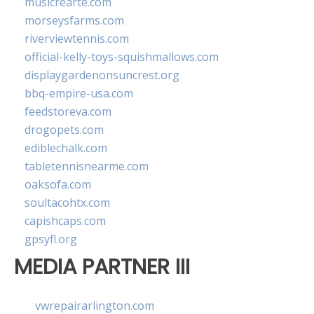
musicrearte.com
morseysfarms.com
riverviewtennis.com
official-kelly-toys-squishmallows.com
displaygardenonsuncrest.org
bbq-empire-usa.com
feedstoreva.com
drogopets.com
ediblechalk.com
tabletennisnearme.com
oaksofa.com
soultacohtx.com
capishcaps.com
gpsyfl.org
MEDIA PARTNER III
vwrepairarlington.com