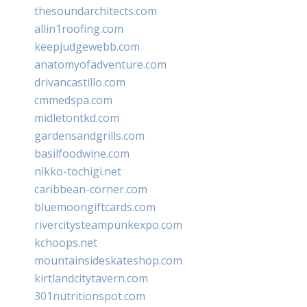
thesoundarchitects.com
allin1roofing.com
keepjudgewebb.com
anatomyofadventure.com
drivancastillo.com
cmmedspa.com
midletontkd.com
gardensandgrills.com
basilfoodwine.com
nikko-tochigi.net
caribbean-corner.com
bluemoongiftcards.com
rivercitysteampunkexpo.com
kchoops.net
mountainsideskateshop.com
kirtlandcitytavern.com
301nutritionspot.com