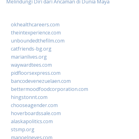
Melindungi Diri dari Ancaman di Dunia Maya
okhealthcareers.com
theintexperience.com
unboundedthefilm.com
catfriends-bg.org
marianlives.org
waywardtees.com
pidfloorsexpress.com
bancodevenezuelaen.com
bettermoodfoodcorporation.com
hingstonnt.com
chooseagender.com
hoverboardssale.com
alaskapolitics.com
stsmp.org
manoelneves.com