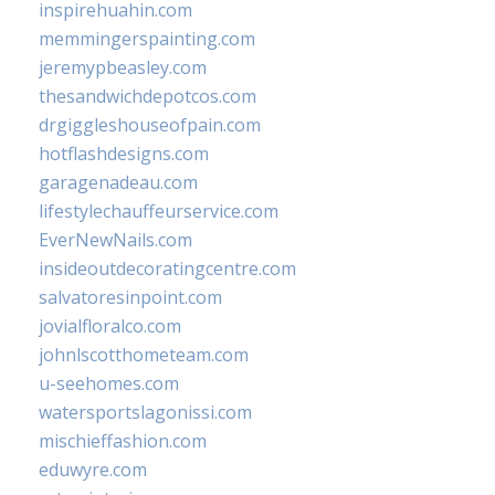
inspirehuahin.com
memmingerspainting.com
jeremypbeasley.com
thesandwichdepotcos.com
drgiggleshouseofpain.com
hotflashdesigns.com
garagenadeau.com
lifestylechauffeurservice.com
EverNewNails.com
insideoutdecoratingcentre.com
salvatoresinpoint.com
jovialfloralco.com
johnlscotthometeam.com
u-seehomes.com
watersportslagonissi.com
mischieffashion.com
eduwyre.com