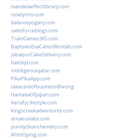
mandelaeffectlibrary.com
roselynns.com
balanceyoganj.com
salesforceblogs.com
TrainGames365.com
BaytownEvaCationRentals.com
JabalpurCakeDelivery.com
halobjd.com
intelligenceqatar.com
PikaPikaApp.com
takecareofbusinessdfw.org
HamadaOfJapan.com
VersifyLifestyle.com
kingscreekadventures.com
antaeuslabs.com
purelycleanchemdry.com
WishOping.com