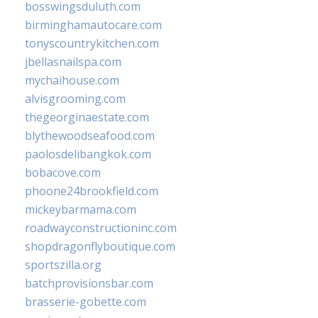
bosswingsduluth.com
birminghamautocare.com
tonyscountrykitchen.com
jbellasnailspa.com
mychaihouse.com
alvisgrooming.com
thegeorginaestate.com
blythewoodseafood.com
paolosdelibangkok.com
bobacove.com
phoone24brookfield.com
mickeybarmama.com
roadwayconstructioninc.com
shopdragonflyboutique.com
sportszilla.org
batchprovisionsbar.com
brasserie-gobette.com