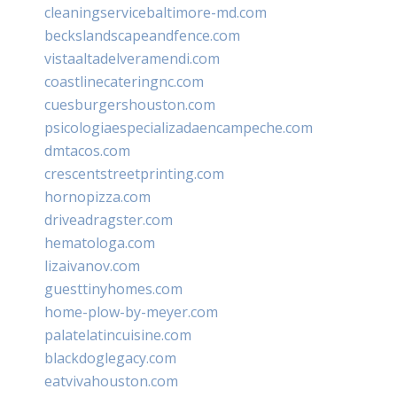
cleaningservicebaltimore-md.com
beckslandscapeandfence.com
vistaaltadelveramendi.com
coastlinecateringnc.com
cuesburgershouston.com
psicologiaespecializadaencampeche.com
dmtacos.com
crescentstreetprinting.com
hornopizza.com
driveadragster.com
hematologa.com
lizaivanov.com
guesttinyhomes.com
home-plow-by-meyer.com
palatelatincuisine.com
blackdoglegacy.com
eatvivahouston.com