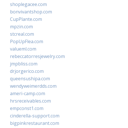
shoplegacee.com
bonvivantshop.com
CupPlante.com
mpzin.com
stcreal.com
PopUpFlea.com
valueml.com
rebeccatorresjewelry.com
jmpbliss.com
drjorgerico.com
queensushipa.com
wendyweimerdds.com
ameri-camp.com
hrsreceivables.com
empconst1.com
cinderella-support.com
bigpinkrestaurant.com