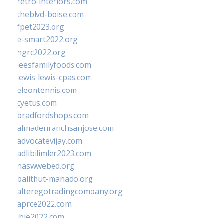
retro-interiors.com
theblvd-boise.com
fpet2023.org
e-smart2022.org
ngrc2022.org
leesfamilyfoods.com
lewis-lewis-cpas.com
eleontennis.com
cyetus.com
bradfordshops.com
almadenranchsanjose.com
advocatevijay.com
adlibilimler2023.com
naswwebed.org
balithut-manado.org
alteregotradingcompany.org
aprce2022.com
ibie2022.com