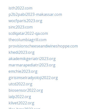
isth2022.com
p2b2pabi2023-makassar.com
wocfparis2023.org
sinc2023.com
scdlqatar2022-qa.com
thecolumbiagrill.com
provisionscheeseandwineshoppe.com
khedi2023.org
akademikgeriatri2023.org
marmarapediatri2023.org
emchie2023.org
girisimselradyoloji2022.org
utcd2022.org
biosensor2022.org
ialp2022.org
klivet2022.org