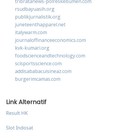
tribratanews-polreskebumen.com
rsudbayuasih.org
publikjurnalistik.org
juneteenthapparel.net
italywarm.com
journaloffinanceeconomics.com
kvk-kumari.org
foodscienceandtechnology.com
scisportsscience.com
addisababacuisineaz.com
burgerimcamas.com
Link Alternatif
Result HK
Slot Indosat