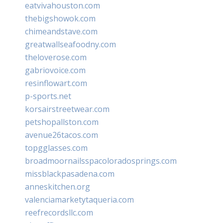
eatvivahouston.com
thebigshowok.com
chimeandstave.com
greatwallseafoodny.com
theloverose.com
gabriovoice.com
resinflowart.com
p-sports.net
korsairstreetwear.com
petshopallston.com
avenue26tacos.com
topgglasses.com
broadmoornailsspacoloradosprings.com
missblackpasadena.com
anneskitchen.org
valenciamarketytaqueria.com
reefrecordsllc.com