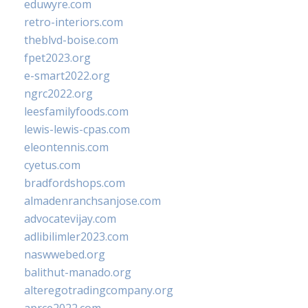
eduwyre.com
retro-interiors.com
theblvd-boise.com
fpet2023.org
e-smart2022.org
ngrc2022.org
leesfamilyfoods.com
lewis-lewis-cpas.com
eleontennis.com
cyetus.com
bradfordshops.com
almadenranchsanjose.com
advocatevijay.com
adlibilimler2023.com
naswwebed.org
balithut-manado.org
alteregotradingcompany.org