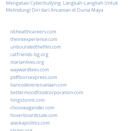
Mengatasi Cyberbullying: Langkah-Langkah Untuk
Melindungi Diri dari Ancaman di Dunia Maya
okhealthcareers.com
theintexperience.com
unboundedthefilm.com
catfriends-bg.org
marianlives.org
waywardtees.com
pidfloorsexpress.com
bancodevenezuelaen.com
bettermoodfoodcorporation.com
hingstonnt.com
chooseagender.com
hoverboardssale.com
alaskapolitics.com
stsmp.org