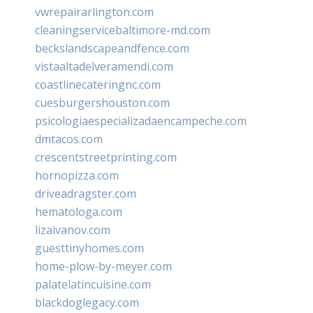
vwrepairarlington.com
cleaningservicebaltimore-md.com
beckslandscapeandfence.com
vistaaltadelveramendi.com
coastlinecateringnc.com
cuesburgershouston.com
psicologiaespecializadaencampeche.com
dmtacos.com
crescentstreetprinting.com
hornopizza.com
driveadragster.com
hematologa.com
lizaivanov.com
guesttinyhomes.com
home-plow-by-meyer.com
palatelatincuisine.com
blackdoglegacy.com