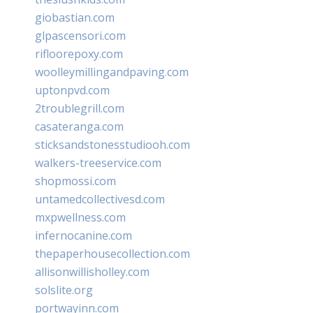
giobastian.com
glpascensori.com
rifloorepoxy.com
woolleymillingandpaving.com
uptonpvd.com
2troublegrill.com
casateranga.com
sticksandstonesstudiooh.com
walkers-treeservice.com
shopmossi.com
untamedcollectivesd.com
mxpwellness.com
infernocanine.com
thepaperhousecollection.com
allisonwillisholley.com
solslite.org
portwayinn.com