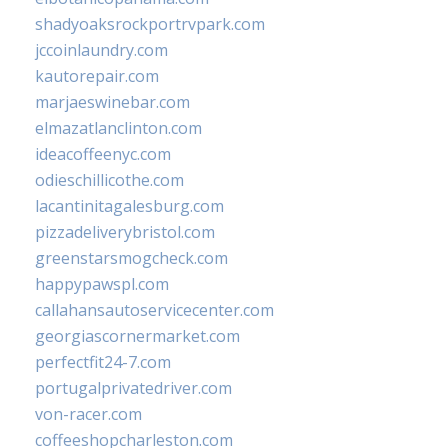
shadyoaksrockportrvpark.com
jccoinlaundry.com
kautorepair.com
marjaeswinebar.com
elmazatlanclinton.com
ideacoffeenyc.com
odieschillicothe.com
lacantinitagalesburg.com
pizzadeliverybristol.com
greenstarsmogcheck.com
happypawspl.com
callahansautoservicecenter.com
georgiascornermarket.com
perfectfit24-7.com
portugalprivatedriver.com
von-racer.com
coffeeshopcharleston.com