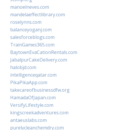
manoelneves.com
mandelaeffectlibrary.com
roselynns.com
balanceyoganj.com
salesforceblogs.com
TrainGames365.com
BaytownEvaCationRentals.com
JabalpurCakeDelivery.com
halobjd.com
intelligenceqatar.com
PikaPikaApp.com
takecareofbusinessdfw.org
HamadaOfJapan.com
VersifyLifestyle.com
kingscreekadventures.com
antaeuslabs.com
purelycleanchemdry.com