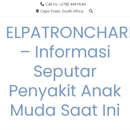
Skip
Call Us: +2782 444 YEAH
to
Cape Town, South Africa
content
ELPATRONCHA
– Informasi
Seputar
Penyakit Anak
Muda Saat Ini