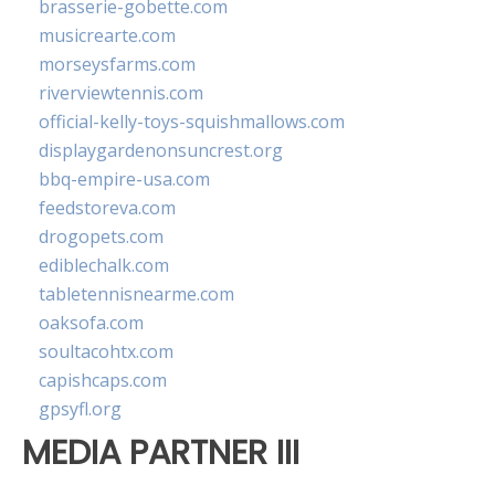
brasserie-gobette.com
musicrearte.com
morseysfarms.com
riverviewtennis.com
official-kelly-toys-squishmallows.com
displaygardenonsuncrest.org
bbq-empire-usa.com
feedstoreva.com
drogopets.com
ediblechalk.com
tabletennisnearme.com
oaksofa.com
soultacohtx.com
capishcaps.com
gpsyfl.org
MEDIA PARTNER III