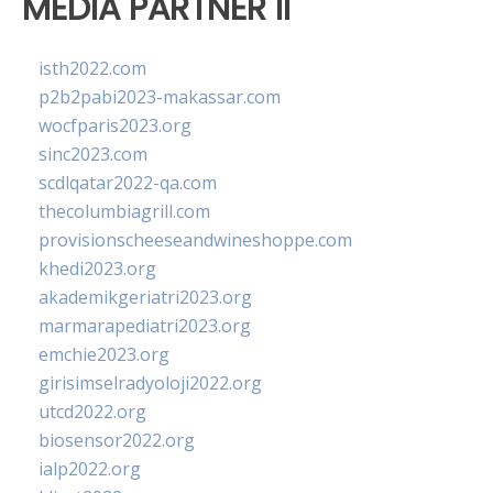
MEDIA PARTNER II
isth2022.com
p2b2pabi2023-makassar.com
wocfparis2023.org
sinc2023.com
scdlqatar2022-qa.com
thecolumbiagrill.com
provisionscheeseandwineshoppe.com
khedi2023.org
akademikgeriatri2023.org
marmarapediatri2023.org
emchie2023.org
girisimselradyoloji2022.org
utcd2022.org
biosensor2022.org
ialp2022.org