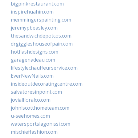
bigpinkrestaurant.com
inspirehuahin.com
memmingerspainting.com
jeremypbeasley.com
thesandwichdepotcos.com
drgiggleshouseofpain.com
hotflashdesigns.com
garagenadeau.com
lifestylechauffeurservice.com
EverNewNails.com
insideoutdecoratingcentre.com
salvatoresinpoint.com
jovialfloralco.com
johnlscotthometeam.com
u-seehomes.com
watersportslagonissi.com
mischieffashion.com