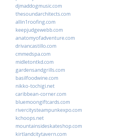
djmaddogmusic.com
thesoundarchitects.com
allin1roofing.com
keepjudgewebb.com
anatomyofadventure.com
drivancastillo.com
cmmedspa.com
midletontkd.com
gardensandgrills.com
basilfoodwine.com
nikko-tochigi.net
caribbean-corner.com
bluemoongiftcards.com
rivercitysteampunkexpo.com
kchoops.net
mountainsideskateshop.com
kirtlandcitytavern.com