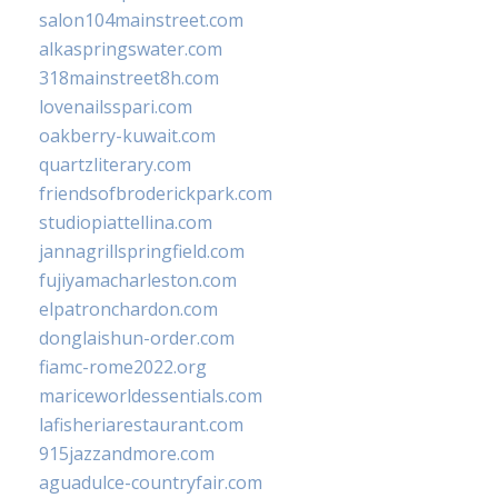
salon104mainstreet.com
alkaspringswater.com
318mainstreet8h.com
lovenailsspari.com
oakberry-kuwait.com
quartzliterary.com
friendsofbroderickpark.com
studiopiattellina.com
jannagrillspringfield.com
fujiyamacharleston.com
elpatronchardon.com
donglaishun-order.com
fiamc-rome2022.org
mariceworldessentials.com
lafisheriarestaurant.com
915jazzandmore.com
aguadulce-countryfair.com