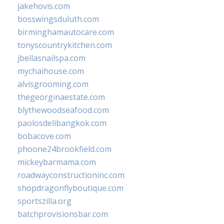
jakehovis.com
bosswingsduluth.com
birminghamautocare.com
tonyscountrykitchen.com
jbellasnailspa.com
mychaihouse.com
alvisgrooming.com
thegeorginaestate.com
blythewoodseafood.com
paolosdelibangkok.com
bobacove.com
phoone24brookfield.com
mickeybarmama.com
roadwayconstructioninc.com
shopdragonflyboutique.com
sportszilla.org
batchprovisionsbar.com