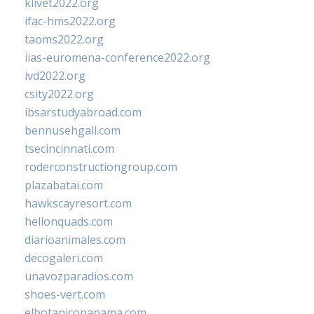
klivet2022.org
ifac-hms2022.org
taoms2022.org
iias-euromena-conference2022.org
ivd2022.org
csity2022.org
ibsarstudyabroad.com
bennusehgall.com
tsecincinnati.com
roderconstructiongroup.com
plazabatai.com
hawkscayresort.com
hellonquads.com
diarioanimales.com
decogaleri.com
unavozparadios.com
shoes-vert.com
elbotanicopanama.com