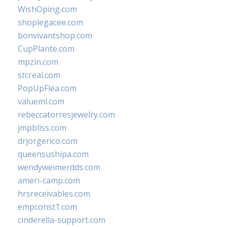
WishOping.com
shoplegacee.com
bonvivantshop.com
CupPlante.com
mpzin.com
stcreal.com
PopUpFlea.com
valueml.com
rebeccatorresjewelry.com
jmpbliss.com
drjorgerico.com
queensushipa.com
wendyweimerdds.com
ameri-camp.com
hrsreceivables.com
empconst1.com
cinderella-support.com