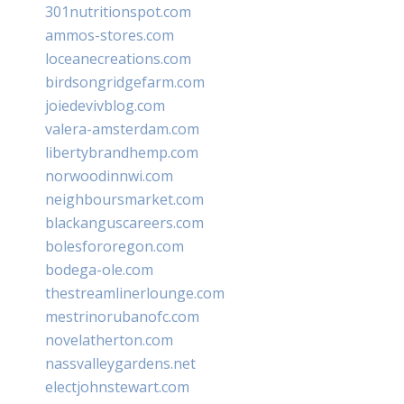
301nutritionspot.com
ammos-stores.com
loceanecreations.com
birdsongridgefarm.com
joiedevivblog.com
valera-amsterdam.com
libertybrandhemp.com
norwoodinnwi.com
neighboursmarket.com
blackanguscareers.com
bolesfororegon.com
bodega-ole.com
thestreamlinerlounge.com
mestrinorubanofc.com
novelatherton.com
nassvalleygardens.net
electjohnstewart.com