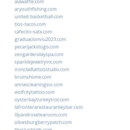
alawaffle.com
aryouthfishing.com
united-basketball.com
tios-tacos.com
cafecito-satx.com
graduacionviu2023.com
pecanjackstogo.com
zengardendayspa.com
sparklejewelryinc.com
ironcladtattoostudio.com
bruinshome.com
annascleaningsvc.com
wolfcitytattoo.com
oysterbayturkeytrot.com
lafronterarestauranteybar.com
lilyandrosetearoom.com
olivesburgberrypatch.com
theslushkids.com