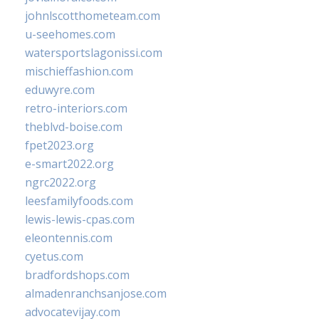
johnlscotthometeam.com
u-seehomes.com
watersportslagonissi.com
mischieffashion.com
eduwyre.com
retro-interiors.com
theblvd-boise.com
fpet2023.org
e-smart2022.org
ngrc2022.org
leesfamilyfoods.com
lewis-lewis-cpas.com
eleontennis.com
cyetus.com
bradfordshops.com
almadenranchsanjose.com
advocatevijay.com