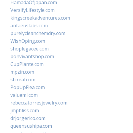
HamadaOfJapan.com
VersifyLifestyle.com
kingscreekadventures.com
antaeuslabs.com
purelycleanchemdry.com
WishOping.com
shoplegacee.com
bonvivantshop.com
CupPlante.com
mpzin.com
stcreal.com
PopUpFlea.com
valueml.com
rebeccatorresjewelry.com
jmpbliss.com
drjorgerico.com
queensushipa.com