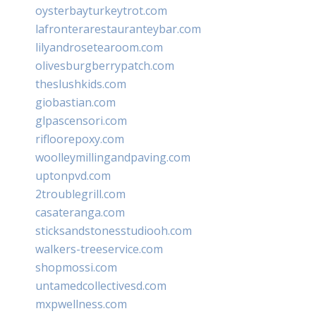
oysterbayturkeytrot.com
lafronterarestauranteybar.com
lilyandrosetearoom.com
olivesburgberrypatch.com
theslushkids.com
giobastian.com
glpascensori.com
rifloorepoxy.com
woolleymillingandpaving.com
uptonpvd.com
2troublegrill.com
casateranga.com
sticksandstonesstudiooh.com
walkers-treeservice.com
shopmossi.com
untamedcollectivesd.com
mxpwellness.com