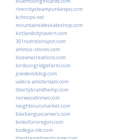
bluemoongiftcards.com
rivercitysteampunkexpo.com
kchoops.net
mountainsideskateshop.com
kirtlandcitytavern.com
301nutritionspot.com
ammos-stores.com
loceanecreations.com
birdsongridgefarm.com
joiedevivblog.com
valera-amsterdam.com
libertybrandhemp.com
norwoodinnwi.com
neighboursmarket.com
blackanguscareers.com
bolesfororegon.com
bodega-ole.com
thestreamlinerlounge.com