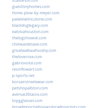
lizaivanov.com
guesttinyhomes.com
home-plow-by-meyer.com
palatelatincuisine.com
blackdoglegacy.com
eatvivahouston.com
thebigshowok.com
chimeandstave.com
greatwallseafoodny.com
theloverose.com
gabriovoice.com
resinflowart.com
p-sports.net
korsairstreetwear.com
petshopallston.com
avenue26tacos.com
topgglasses.com
broadmoornailsspacoloradosprings.com