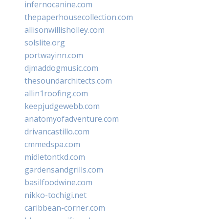
infernocanine.com
thepaperhousecollection.com
allisonwillisholley.com
solslite.org
portwayinn.com
djmaddogmusic.com
thesoundarchitects.com
allin1roofing.com
keepjudgewebb.com
anatomyofadventure.com
drivancastillo.com
cmmedspa.com
midletontkd.com
gardensandgrills.com
basilfoodwine.com
nikko-tochigi.net
caribbean-corner.com