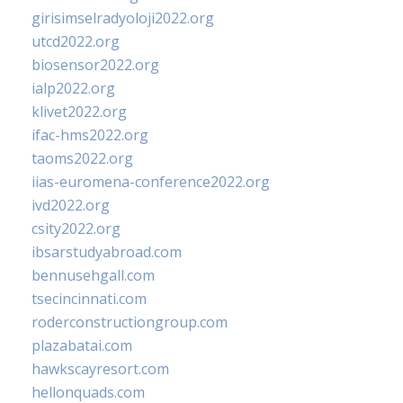
girisimselradyoloji2022.org
utcd2022.org
biosensor2022.org
ialp2022.org
klivet2022.org
ifac-hms2022.org
taoms2022.org
iias-euromena-conference2022.org
ivd2022.org
csity2022.org
ibsarstudyabroad.com
bennusehgall.com
tsecincinnati.com
roderconstructiongroup.com
plazabatai.com
hawkscayresort.com
hellonquads.com