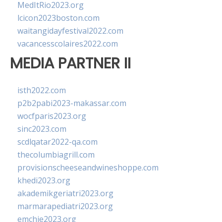
MedItRio2023.org
lcicon2023boston.com
waitangidayfestival2022.com
vacancesscolaires2022.com
MEDIA PARTNER II
isth2022.com
p2b2pabi2023-makassar.com
wocfparis2023.org
sinc2023.com
scdlqatar2022-qa.com
thecolumbiagrill.com
provisionscheeseandwineshoppe.com
khedi2023.org
akademikgeriatri2023.org
marmarapediatri2023.org
emchie2023.org