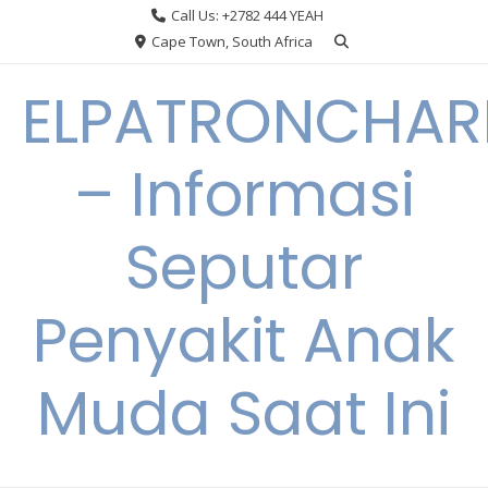
Skip
Call Us: +2782 444 YEAH
to
Cape Town, South Africa
content
ELPATRONCHA
– Informasi
Seputar
Penyakit Anak
Muda Saat Ini