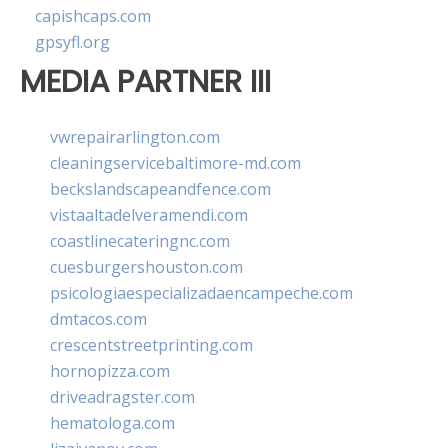
capishcaps.com
gpsyfl.org
MEDIA PARTNER III
vwrepairarlington.com
cleaningservicebaltimore-md.com
beckslandscapeandfence.com
vistaaltadelveramendi.com
coastlinecateringnc.com
cuesburgershouston.com
psicologiaespecializadaencampeche.com
dmtacos.com
crescentstreetprinting.com
hornopizza.com
driveadragster.com
hematologa.com