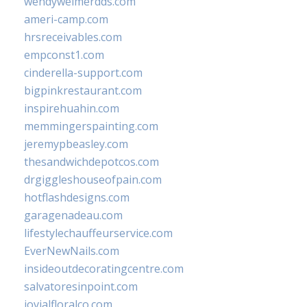
wendyweimerdds.com
ameri-camp.com
hrsreceivables.com
empconst1.com
cinderella-support.com
bigpinkrestaurant.com
inspirehuahin.com
memmingerspainting.com
jeremypbeasley.com
thesandwichdepotcos.com
drgiggleshouseofpain.com
hotflashdesigns.com
garagenadeau.com
lifestylechauffeurservice.com
EverNewNails.com
insideoutdecoratingcentre.com
salvatoresinpoint.com
jovialfloralco.com