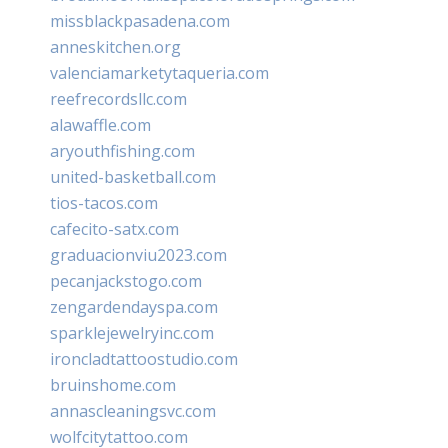
missblackpasadena.com
anneskitchen.org
valenciamarketytaqueria.com
reefrecordsllc.com
alawaffle.com
aryouthfishing.com
united-basketball.com
tios-tacos.com
cafecito-satx.com
graduacionviu2023.com
pecanjackstogo.com
zengardendayspa.com
sparklejewelryinc.com
ironcladtattoostudio.com
bruinshome.com
annascleaningsvc.com
wolfcitytattoo.com