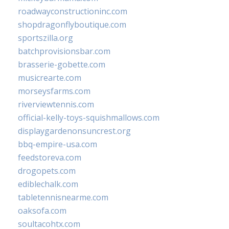
roadwayconstructioninc.com
shopdragonflyboutique.com
sportszilla.org
batchprovisionsbar.com
brasserie-gobette.com
musicrearte.com
morseysfarms.com
riverviewtennis.com
official-kelly-toys-squishmallows.com
displaygardenonsuncrest.org
bbq-empire-usa.com
feedstoreva.com
drogopets.com
ediblechalk.com
tabletennisnearme.com
oaksofa.com
soultacohtx.com