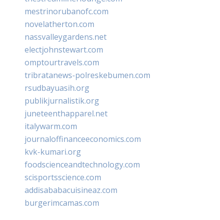
mestrinorubanofc.com
novelatherton.com
nassvalleygardens.net
electjohnstewart.com
omptourtravels.com
tribratanews-polreskebumen.com
rsudbayuasih.org
publikjurnalistik.org
juneteenthapparel.net
italywarm.com
journaloffinanceeconomics.com
kvk-kumari.org
foodscienceandtechnology.com
scisportsscience.com
addisababacuisineaz.com
burgerimcamas.com