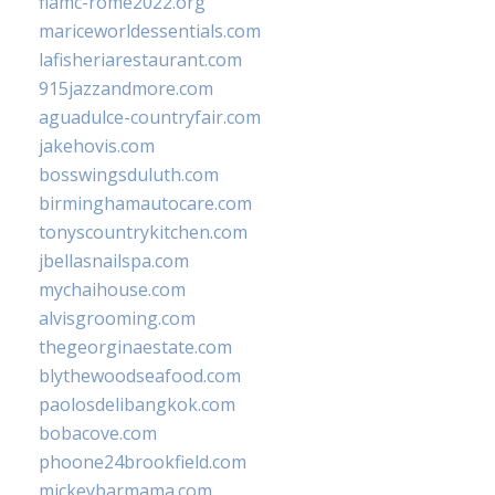
fiamc-rome2022.org
mariceworldessentials.com
lafisheriarestaurant.com
915jazzandmore.com
aguadulce-countryfair.com
jakehovis.com
bosswingsduluth.com
birminghamautocare.com
tonyscountrykitchen.com
jbellasnailspa.com
mychaihouse.com
alvisgrooming.com
thegeorginaestate.com
blythewoodseafood.com
paolosdelibangkok.com
bobacove.com
phoone24brookfield.com
mickeybarmama.com