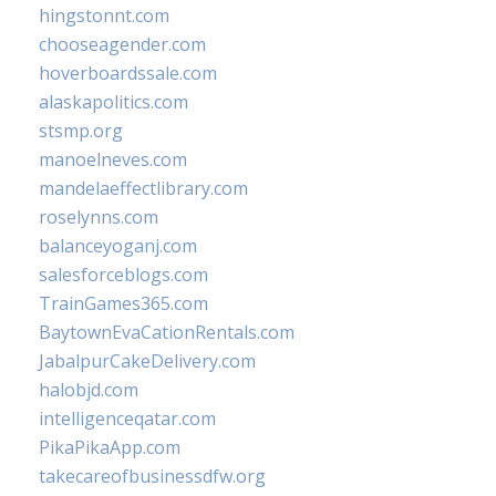
hingstonnt.com
chooseagender.com
hoverboardssale.com
alaskapolitics.com
stsmp.org
manoelneves.com
mandelaeffectlibrary.com
roselynns.com
balanceyoganj.com
salesforceblogs.com
TrainGames365.com
BaytownEvaCationRentals.com
JabalpurCakeDelivery.com
halobjd.com
intelligenceqatar.com
PikaPikaApp.com
takecareofbusinessdfw.org