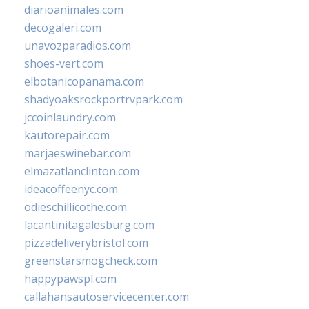
diarioanimales.com
decogaleri.com
unavozparadios.com
shoes-vert.com
elbotanicopanama.com
shadyoaksrockportrvpark.com
jccoinlaundry.com
kautorepair.com
marjaeswinebar.com
elmazatlanclinton.com
ideacoffeenyc.com
odieschillicothe.com
lacantinitagalesburg.com
pizzadeliverybristol.com
greenstarsmogcheck.com
happypawspl.com
callahansautoservicecenter.com