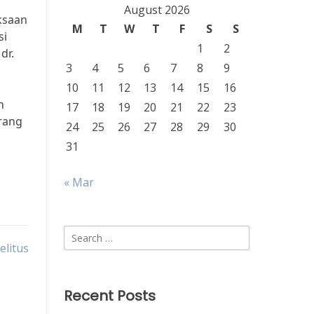
August 2026
ksaan
M
T
W
T
F
S
S
si
1
2
dr.
3
4
5
6
7
8
9
10
11
12
13
14
15
16
n
17
18
19
20
21
22
23
arang
24
25
26
27
28
29
30
31
« Mar
Search
elitus
for:
Recent Posts