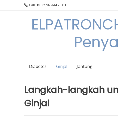
Skip
Call Us: +2782 444 YEAH
to
content
ELPATRONCH
Penya
Diabetes
Ginjal
Jantung
Langkah-langkah un
Ginjal