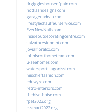
drgiggleshouseofpain.com
hotflashdesigns.com
garagenadeau.com
lifestylechauffeurservice.com
EverNewNails.com
insideoutdecoratingcentre.com
salvatoresinpoint.com
jovialfloralco.com
johnlscotthometeam.com
u-seehomes.com
watersportslagonissi.com
mischieffashion.com
eduwyre.com
retro-interiors.com
theblvd-boise.com
fpet2023.org
e-smart2022.org