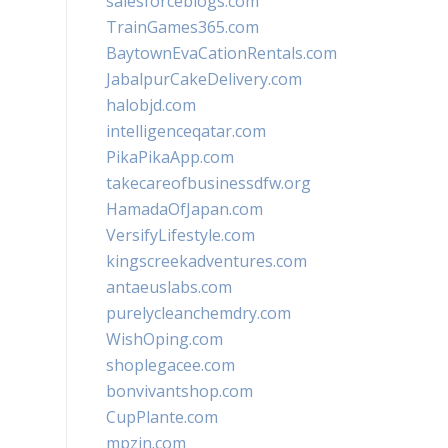
salesforceblogs.com
TrainGames365.com
BaytownEvaCationRentals.com
JabalpurCakeDelivery.com
halobjd.com
intelligenceqatar.com
PikaPikaApp.com
takecareofbusinessdfw.org
HamadaOfJapan.com
VersifyLifestyle.com
kingscreekadventures.com
antaeuslabs.com
purelycleanchemdry.com
WishOping.com
shoplegacee.com
bonvivantshop.com
CupPlante.com
mpzin.com