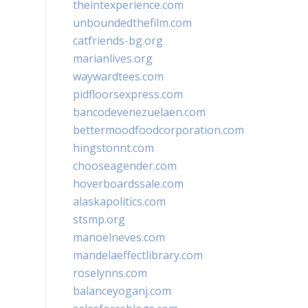
theintexperience.com
unboundedthefilm.com
catfriends-bg.org
marianlives.org
waywardtees.com
pidfloorsexpress.com
bancodevenezuelaen.com
bettermoodfoodcorporation.com
hingstonnt.com
chooseagender.com
hoverboardssale.com
alaskapolitics.com
stsmp.org
manoelneves.com
mandelaeffectlibrary.com
roselynns.com
balanceyoganj.com