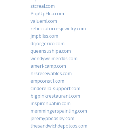
stcreal.com
PopUpFlea.com
valueml.com
rebeccatorresjewelry.com
jmpbliss.com
drjorgerico.com
queensushipa.com
wendyweimerdds.com
ameri-camp.com
hrsreceivables.com
empconst1.com
cinderella-support.com
bigpinkrestaurant.com
inspirehuahin.com
memmingerspainting.com
jeremypbeasley.com
thesandwichdepotcos.com