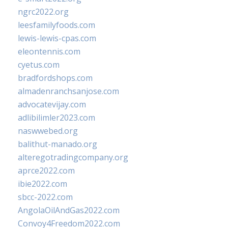
ngrc2022.org
leesfamilyfoods.com
lewis-lewis-cpas.com
eleontennis.com
cyetus.com
bradfordshops.com
almadenranchsanjose.com
advocatevijay.com
adlibilimler2023.com
naswwebed.org
balithut-manado.org
alteregotradingcompany.org
aprce2022.com
ibie2022.com
sbcc-2022.com
AngolaOilAndGas2022.com
Convoy4Freedom2022.com