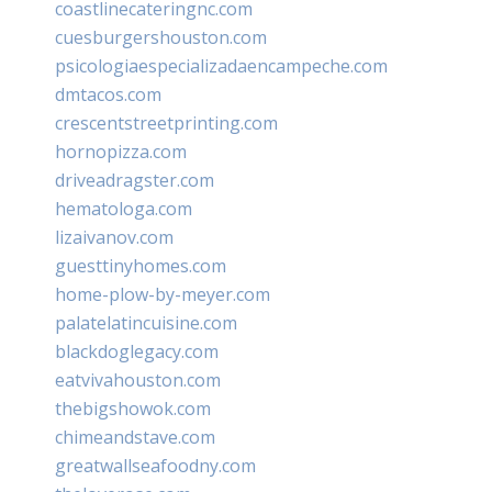
coastlinecateringnc.com
cuesburgershouston.com
psicologiaespecializadaencampeche.com
dmtacos.com
crescentstreetprinting.com
hornopizza.com
driveadragster.com
hematologa.com
lizaivanov.com
guesttinyhomes.com
home-plow-by-meyer.com
palatelatincuisine.com
blackdoglegacy.com
eatvivahouston.com
thebigshowok.com
chimeandstave.com
greatwallseafoodny.com