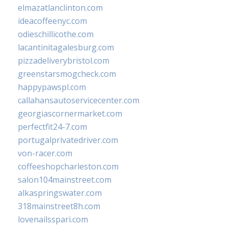
elmazatlanclinton.com
ideacoffeenyc.com
odieschillicothe.com
lacantinitagalesburg.com
pizzadeliverybristol.com
greenstarsmogcheck.com
happypawspl.com
callahansautoservicecenter.com
georgiascornermarket.com
perfectfit24-7.com
portugalprivatedriver.com
von-racer.com
coffeeshopcharleston.com
salon104mainstreet.com
alkaspringswater.com
318mainstreet8h.com
lovenailsspari.com