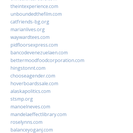
theintexperience.com
unboundedthefilm.com
catfriends-bg.org
marianlives.org
waywardtees.com
pidfloorsexpress.com
bancodevenezuelaen.com
bettermoodfoodcorporation.com
hingstonnt.com
chooseagender.com
hoverboardssale.com
alaskapolitics.com
stsmp.org
manoelneves.com
mandelaeffectlibrary.com
roselynns.com
balanceyoganj.com