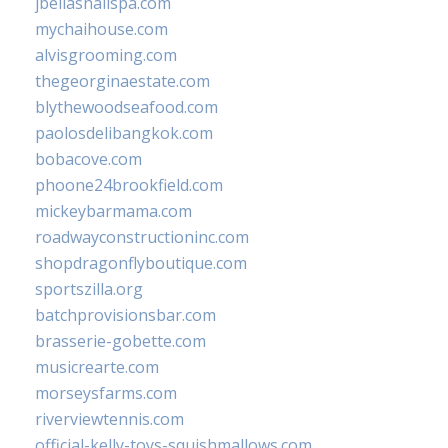
jbellasnailspa.com
mychaihouse.com
alvisgrooming.com
thegeorginaestate.com
blythewoodseafood.com
paolosdelibangkok.com
bobacove.com
phoone24brookfield.com
mickeybarmama.com
roadwayconstructioninc.com
shopdragonflyboutique.com
sportszilla.org
batchprovisionsbar.com
brasserie-gobette.com
musicrearte.com
morseysfarms.com
riverviewtennis.com
official-kelly-toys-squishmallows.com