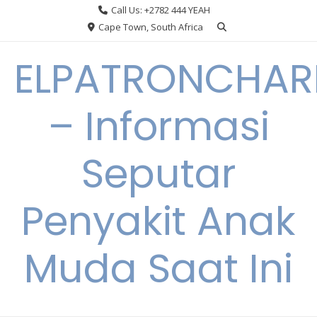
Skip
Call Us: +2782 444 YEAH
to
Cape Town, South Africa
content
ELPATRONCHA
– Informasi
Seputar
Penyakit Anak
Muda Saat Ini