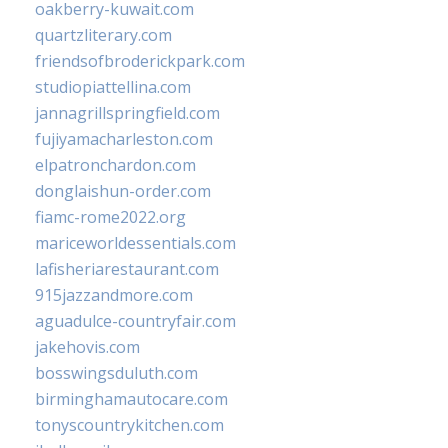
oakberry-kuwait.com
quartzliterary.com
friendsofbroderickpark.com
studiopiattellina.com
jannagrillspringfield.com
fujiyamacharleston.com
elpatronchardon.com
donglaishun-order.com
fiamc-rome2022.org
mariceworldessentials.com
lafisheriarestaurant.com
915jazzandmore.com
aguadulce-countryfair.com
jakehovis.com
bosswingsduluth.com
birminghamautocare.com
tonyscountrykitchen.com