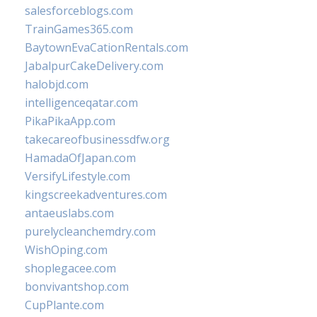
salesforceblogs.com
TrainGames365.com
BaytownEvaCationRentals.com
JabalpurCakeDelivery.com
halobjd.com
intelligenceqatar.com
PikaPikaApp.com
takecareofbusinessdfw.org
HamadaOfJapan.com
VersifyLifestyle.com
kingscreekadventures.com
antaeuslabs.com
purelycleanchemdry.com
WishOping.com
shoplegacee.com
bonvivantshop.com
CupPlante.com