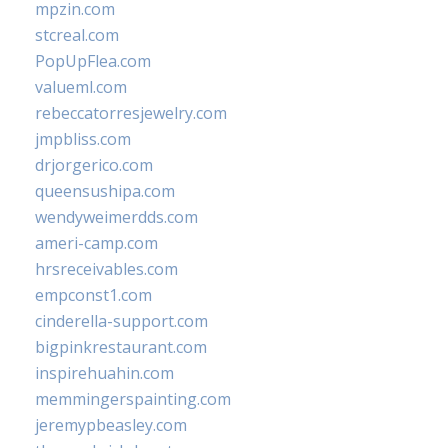
mpzin.com
stcreal.com
PopUpFlea.com
valueml.com
rebeccatorresjewelry.com
jmpbliss.com
drjorgerico.com
queensushipa.com
wendyweimerdds.com
ameri-camp.com
hrsreceivables.com
empconst1.com
cinderella-support.com
bigpinkrestaurant.com
inspirehuahin.com
memmingerspainting.com
jeremypbeasley.com