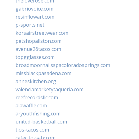
theloverose.com
gabriovoice.com
resinflowart.com
p-sports.net
korsairstreetwear.com
petshopallston.com
avenue26tacos.com
topgglasses.com
broadmoornailsspacoloradosprings.com
missblackpasadena.com
anneskitchen.org
valenciamarketytaqueria.com
reefrecordsllc.com
alawaffle.com
aryouthfishing.com
united-basketball.com
tios-tacos.com
cafecito-satx.com