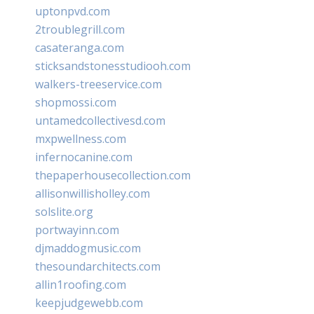
uptonpvd.com
2troublegrill.com
casateranga.com
sticksandstonesstudiooh.com
walkers-treeservice.com
shopmossi.com
untamedcollectivesd.com
mxpwellness.com
infernocanine.com
thepaperhousecollection.com
allisonwillisholley.com
solslite.org
portwayinn.com
djmaddogmusic.com
thesoundarchitects.com
allin1roofing.com
keepjudgewebb.com