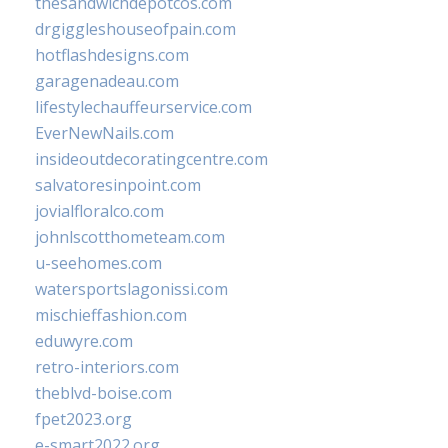
thesandwichdepotcos.com
drgiggleshouseofpain.com
hotflashdesigns.com
garagenadeau.com
lifestylechauffeurservice.com
EverNewNails.com
insideoutdecoratingcentre.com
salvatoresinpoint.com
jovialfloralco.com
johnlscotthometeam.com
u-seehomes.com
watersportslagonissi.com
mischieffashion.com
eduwyre.com
retro-interiors.com
theblvd-boise.com
fpet2023.org
e-smart2022.org