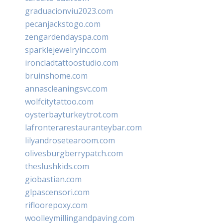
graduacionviu2023.com
pecanjackstogo.com
zengardendayspa.com
sparklejewelryinc.com
ironcladtattoostudio.com
bruinshome.com
annascleaningsvc.com
wolfcitytattoo.com
oysterbayturkeytrot.com
lafronterarestauranteybar.com
lilyandrosetearoom.com
olivesburgberrypatch.com
theslushkids.com
giobastian.com
glpascensori.com
rifloorepoxy.com
woolleymillingandpaving.com