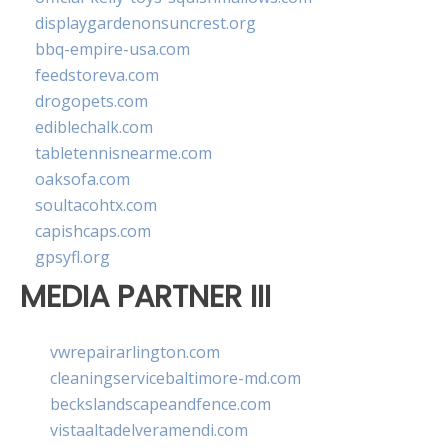
displaygardenonsuncrest.org
bbq-empire-usa.com
feedstoreva.com
drogopets.com
ediblechalk.com
tabletennisnearme.com
oaksofa.com
soultacohtx.com
capishcaps.com
gpsyfl.org
MEDIA PARTNER III
vwrepairarlington.com
cleaningservicebaltimore-md.com
beckslandscapeandfence.com
vistaaltadelveramendi.com