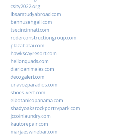
csity2022.org
ibsarstudyabroad.com
bennusehgall.com
tsecincinnati.com
roderconstructiongroup.com
plazabatai.com
hawkscayresort.com
hellonquads.com
diarioanimales.com
decogaleri.com
unavozparadios.com
shoes-vert.com
elbotanicopanama.com
shadyoaksrockportrvpark.com
jccoinlaundry.com
kautorepair.com
marjaeswinebar.com