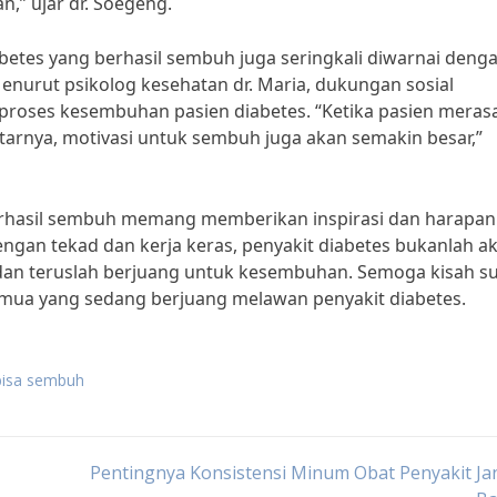
,” ujar dr. Soegeng.
iabetes yang berhasil sembuh juga seringkali diwarnai deng
enurut psikolog kesehatan dr. Maria, dukungan sosial
roses kesembuhan pasien diabetes. “Ketika pasien meras
itarnya, motivasi untuk sembuh juga akan semakin besar,”
berhasil sembuh memang memberikan inspirasi dan harapan
an tekad dan kerja keras, penyakit diabetes bukanlah ak
 dan teruslah berjuang untuk kesembuhan. Semoga kisah s
semua yang sedang berjuang melawan penyakit diabetes.
 bisa sembuh
Pentingnya Konsistensi Minum Obat Penyakit J