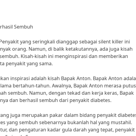
erhasil Sembuh
nyakit yang seringkali dianggap sebagai silent killer ini
k orang. Namun, di balik ketakutannya, ada juga kisah
l sembuh. Kisah-kisah ini menginspirasi dan memberikan
ta penyakit yang sama.
dikan inspirasi adalah kisah Bapak Anton. Bapak Anton adal
selama bertahun-tahun. Awalnya, Bapak Anton merasa putus
rnah sembuh. Namun, dengan tekad dan kerja keras, Bapak
ya dan berhasil sembuh dari penyakit diabetes.
yang juga merupakan pakar dalam bidang penyakit diabete
es yang sembuh sebenarnya bukanlah hal yang mustahil.
tur, dan pengaturan kadar gula darah yang tepat, penyakit