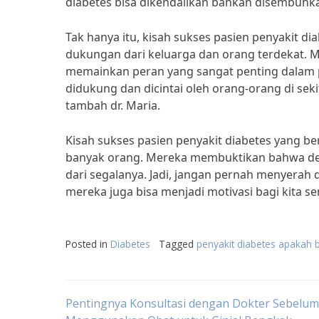
diabetes bisa dikendalikan bahkan disembuhkan
Tak hanya itu, kisah sukses pasien penyakit d
dukungan dari keluarga dan orang terdekat. M
memainkan peran yang sangat penting dalam p
didukung dan dicintai oleh orang-orang di sek
tambah dr. Maria.
Kisah sukses pasien penyakit diabetes yang 
banyak orang. Mereka membuktikan bahwa deng
dari segalanya. Jadi, jangan pernah menyerah
mereka juga bisa menjadi motivasi bagi kita 
Posted in
Diabetes
Tagged
penyakit diabetes apakah
Post
Pentingnya Konsultasi dengan Dokter Sebelum