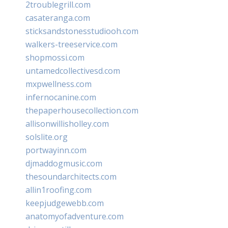
2troublegrill.com
casateranga.com
sticksandstonesstudiooh.com
walkers-treeservice.com
shopmossi.com
untamedcollectivesd.com
mxpwellness.com
infernocanine.com
thepaperhousecollection.com
allisonwillisholley.com
solslite.org
portwayinn.com
djmaddogmusic.com
thesoundarchitects.com
allin1roofing.com
keepjudgewebb.com
anatomyofadventure.com