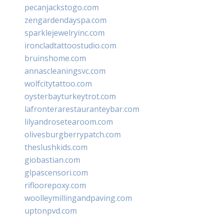
pecanjackstogo.com
zengardendayspa.com
sparklejewelryinc.com
ironcladtattoostudio.com
bruinshome.com
annascleaningsvc.com
wolfcitytattoo.com
oysterbayturkeytrot.com
lafronterarestauranteybar.com
lilyandrosetearoom.com
olivesburgberrypatch.com
theslushkids.com
giobastian.com
glpascensori.com
rifloorepoxy.com
woolleymillingandpaving.com
uptonpvd.com