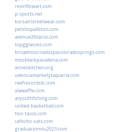
resinflowart.com
p-sports.net
korsairstreetwear.com
petshopallston.com
avenue26tacos.com
topgglasses.com
broadmoornailsspacoloradosprings.com
missblackpasadena.com
anneskitchen.org
valenciamarketytaqueria.com
reefrecordsllc.com
alawaffle.com
aryouthfishing.com
united-basketball.com
tios-tacos.com
cafecito-satx.com
graduacionviu2023.com