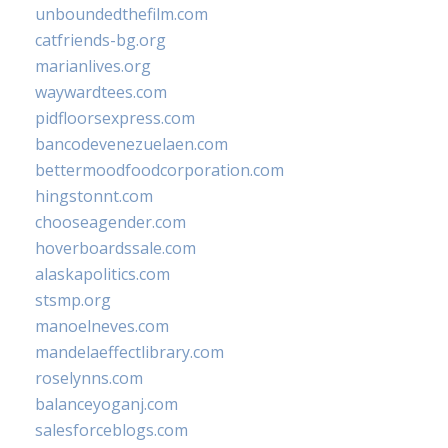
unboundedthefilm.com
catfriends-bg.org
marianlives.org
waywardtees.com
pidfloorsexpress.com
bancodevenezuelaen.com
bettermoodfoodcorporation.com
hingstonnt.com
chooseagender.com
hoverboardssale.com
alaskapolitics.com
stsmp.org
manoelneves.com
mandelaeffectlibrary.com
roselynns.com
balanceyoganj.com
salesforceblogs.com