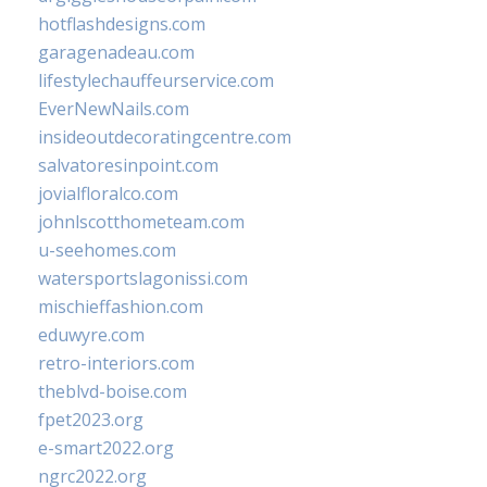
hotflashdesigns.com
garagenadeau.com
lifestylechauffeurservice.com
EverNewNails.com
insideoutdecoratingcentre.com
salvatoresinpoint.com
jovialfloralco.com
johnlscotthometeam.com
u-seehomes.com
watersportslagonissi.com
mischieffashion.com
eduwyre.com
retro-interiors.com
theblvd-boise.com
fpet2023.org
e-smart2022.org
ngrc2022.org