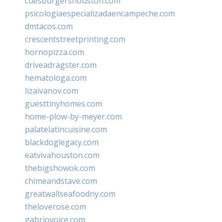
cuesburgershouston.com
psicologiaespecializadaencampeche.com
dmtacos.com
crescentstreetprinting.com
hornopizza.com
driveadragster.com
hematologa.com
lizaivanov.com
guesttinyhomes.com
home-plow-by-meyer.com
palatelatincuisine.com
blackdoglegacy.com
eatvivahouston.com
thebigshowok.com
chimeandstave.com
greatwallseafoodny.com
theloverose.com
gabriovoice.com