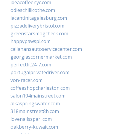
ideacoffeenyc.com
odieschillicothe.com
lacantinitagalesburg.com
pizzadeliverybristol.com
greenstarsmogcheck.com
happypawspl.com
callahansautoservicecenter.com
georgiascornermarket.com
perfectfit24-7.com
portugalprivatedriver.com
von-racer.com
coffeeshopcharleston.com
salon104mainstreet.com
alkaspringswater.com
318mainstreet8h.com
lovenailsspari.com
oakberry-kuwait.com