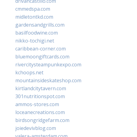
drivancastillo.com
cmmedspa.com
midletontkd.com
gardensandgrills.com
basilfoodwine.com
nikko-tochigi.net
caribbean-corner.com
bluemoongiftcards.com
rivercitysteampunkexpo.com
kchoops.net
mountainsideskateshop.com
kirtlandcitytavern.com
301nutritionspot.com
ammos-stores.com
loceanecreations.com
birdsongridgefarm.com
joiedevivblog.com
valera-amsterdam.com