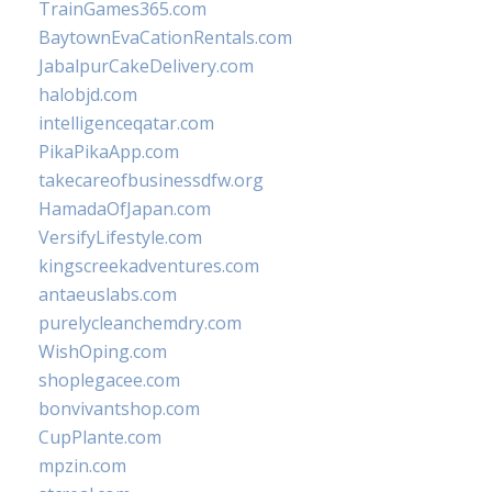
TrainGames365.com
BaytownEvaCationRentals.com
JabalpurCakeDelivery.com
halobjd.com
intelligenceqatar.com
PikaPikaApp.com
takecareofbusinessdfw.org
HamadaOfJapan.com
VersifyLifestyle.com
kingscreekadventures.com
antaeuslabs.com
purelycleanchemdry.com
WishOping.com
shoplegacee.com
bonvivantshop.com
CupPlante.com
mpzin.com