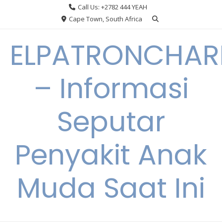
Skip
Call Us: +2782 444 YEAH
to
Cape Town, South Africa
content
ELPATRONCHA
– Informasi
Seputar
Penyakit Anak
Muda Saat Ini