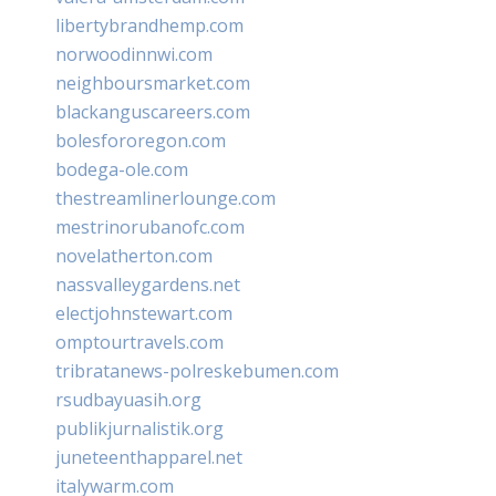
libertybrandhemp.com
norwoodinnwi.com
neighboursmarket.com
blackanguscareers.com
bolesfororegon.com
bodega-ole.com
thestreamlinerlounge.com
mestrinorubanofc.com
novelatherton.com
nassvalleygardens.net
electjohnstewart.com
omptourtravels.com
tribratanews-polreskebumen.com
rsudbayuasih.org
publikjurnalistik.org
juneteenthapparel.net
italywarm.com