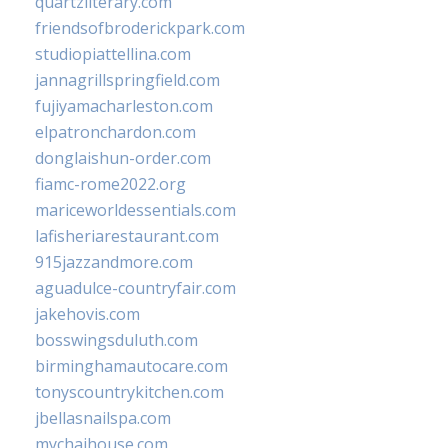
quartzliterary.com
friendsofbroderickpark.com
studiopiattellina.com
jannagrillspringfield.com
fujiyamacharleston.com
elpatronchardon.com
donglaishun-order.com
fiamc-rome2022.org
mariceworldessentials.com
lafisheriarestaurant.com
915jazzandmore.com
aguadulce-countryfair.com
jakehovis.com
bosswingsduluth.com
birminghamautocare.com
tonyscountrykitchen.com
jbellasnailspa.com
mychaihouse.com