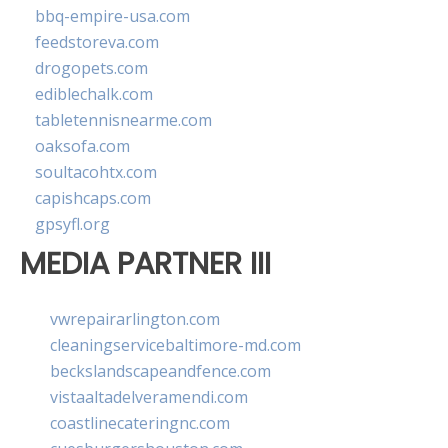
bbq-empire-usa.com
feedstoreva.com
drogopets.com
ediblechalk.com
tabletennisnearme.com
oaksofa.com
soultacohtx.com
capishcaps.com
gpsyfl.org
MEDIA PARTNER III
vwrepairarlington.com
cleaningservicebaltimore-md.com
beckslandscapeandfence.com
vistaaltadelveramendi.com
coastlinecateringnc.com