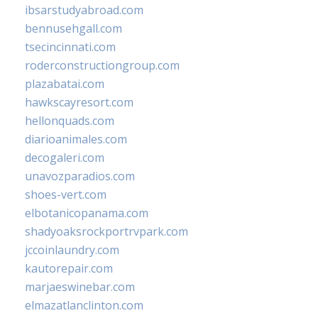
ibsarstudyabroad.com
bennusehgall.com
tsecincinnati.com
roderconstructiongroup.com
plazabatai.com
hawkscayresort.com
hellonquads.com
diarioanimales.com
decogaleri.com
unavozparadios.com
shoes-vert.com
elbotanicopanama.com
shadyoaksrockportrvpark.com
jccoinlaundry.com
kautorepair.com
marjaeswinebar.com
elmazatlanclinton.com