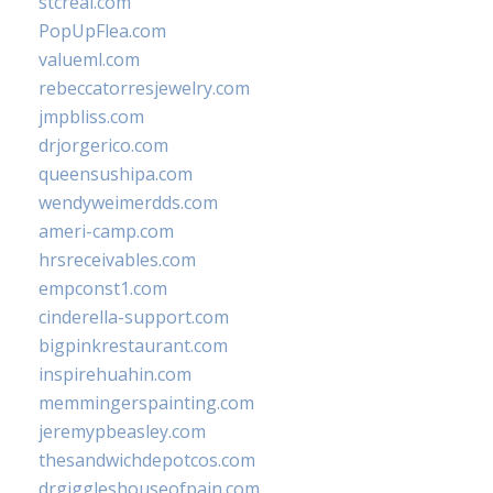
stcreal.com
PopUpFlea.com
valueml.com
rebeccatorresjewelry.com
jmpbliss.com
drjorgerico.com
queensushipa.com
wendyweimerdds.com
ameri-camp.com
hrsreceivables.com
empconst1.com
cinderella-support.com
bigpinkrestaurant.com
inspirehuahin.com
memmingerspainting.com
jeremypbeasley.com
thesandwichdepotcos.com
drgiggleshouseofpain.com