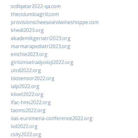
scdlqatar2022-qa.com
thecolumbiagrill.com
provisionscheeseandwineshoppe.com
khedi2023.org
akademikgeriatri2023.org
marmarapediatri2023.org
emchie2023.org
girisimselradyoloji2022.org
utcd2022.org
biosensor2022.org
ialp2022.org
klivet2022.org
ifac-hms2022.org
taoms2022.org
iias-euromena-conference2022.org
ivd2022.org
csity2022.org