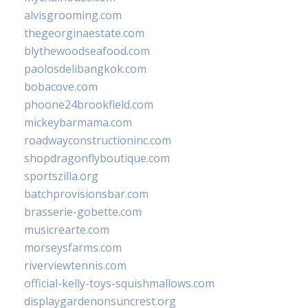
alvisgrooming.com
thegeorginaestate.com
blythewoodseafood.com
paolosdelibangkok.com
bobacove.com
phoone24brookfield.com
mickeybarmama.com
roadwayconstructioninc.com
shopdragonflyboutique.com
sportszilla.org
batchprovisionsbar.com
brasserie-gobette.com
musicrearte.com
morseysfarms.com
riverviewtennis.com
official-kelly-toys-squishmallows.com
displaygardenonsuncrest.org