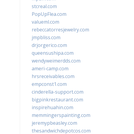
stcreal.com
PopUpFlea.com
valueml.com
rebeccatorresjewelry.com
jmpbliss.com
drjorgerico.com
queensushipa.com
wendyweimerdds.com
ameri-camp.com
hrsreceivables.com
empconst1.com
cinderella-support.com
bigpinkrestaurant.com
inspirehuahin.com
memmingerspainting.com
jeremypbeasley.com
thesandwichdepotcos.com