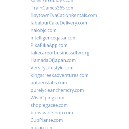
salesforceblogs.com
TrainGames365.com
BaytownEvaCationRentals.com
JabalpurCakeDelivery.com
halobjd.com
intelligenceqatar.com
PikaPikaApp.com
takecareofbusinessdfw.org
HamadaOfJapan.com
VersifyLifestyle.com
kingscreekadventures.com
antaeuslabs.com
purelycleanchemdry.com
WishOping.com
shoplegacee.com
bonvivantshop.com
CupPlante.com
mpzin.com