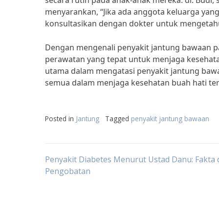
secara rutin pada anak-anak mereka. dr. Budi, 
menyarankan, “Jika ada anggota keluarga yan
konsultasikan dengan dokter untuk mengetahu
Dengan mengenali penyakit jantung bawaan p
perawatan yang tepat untuk menjaga kesehatan
utama dalam mengatasi penyakit jantung bawa
semua dalam menjaga kesehatan buah hati ter
Posted in
Jantung
Tagged
penyakit jantung bawaan
Post
Penyakit Diabetes Menurut Ustad Danu: Fakta 
Pengobatan
navigation