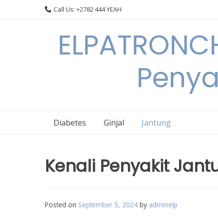
Skip
Call Us: +2782 444 YEAH
to
content
ELPATRONCH
Penya
Diabetes
Ginjal
Jantung
Kenali Penyakit Ja
Posted on
September 5, 2024
by
adminelp