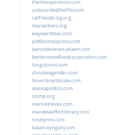
theintexperience.com
unboundedthefilm.com
catfriends-bg.org
marianlives.org
waywardtees.com
pidfloorsexpress.com
bancodevenezuelaen.com
bettermoodfoodcorporation.com
hingstonnt.com
chooseagender.com
hoverboardssale.com
alaskapolitics.com
stsmp.org
manoelneves.com
mandelaeffectlibrary.com
roselynns.com
balanceyoganj.com