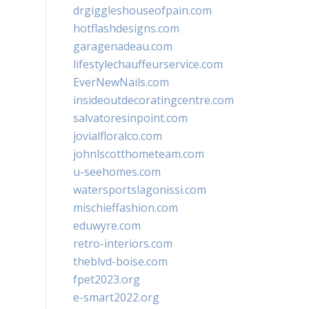
drgiggleshouseofpain.com
hotflashdesigns.com
garagenadeau.com
lifestylechauffeurservice.com
EverNewNails.com
insideoutdecoratingcentre.com
salvatoresinpoint.com
jovialfloralco.com
johnlscotthometeam.com
u-seehomes.com
watersportslagonissi.com
mischieffashion.com
eduwyre.com
retro-interiors.com
theblvd-boise.com
fpet2023.org
e-smart2022.org