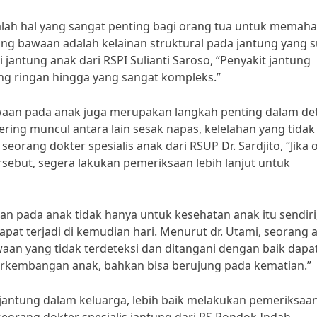
alah hal yang sangat penting bagi orang tua untuk memah
ung bawaan adalah kelainan struktural pada jantung yang 
hli jantung anak dari RSPI Sulianti Saroso, “Penyakit jantung
ng ringan hingga yang sangat kompleks.”
awaan pada anak juga merupakan langkah penting dalam de
ering muncul antara lain sesak napas, kelelahan yang tidak
 seorang dokter spesialis anak dari RSUP Dr. Sardjito, “Jika
rsebut, segera lakukan pemeriksaan lebih lanjut untuk
n pada anak tidak hanya untuk kesehatan anak itu sendiri
pat terjadi di kemudian hari. Menurut dr. Utami, seorang a
waan yang tidak terdeteksi dan ditangani dengan baik dapa
embangan anak, bahkan bisa berujung pada kematian.”
t jantung dalam keluarga, lebih baik melakukan pemeriksaa