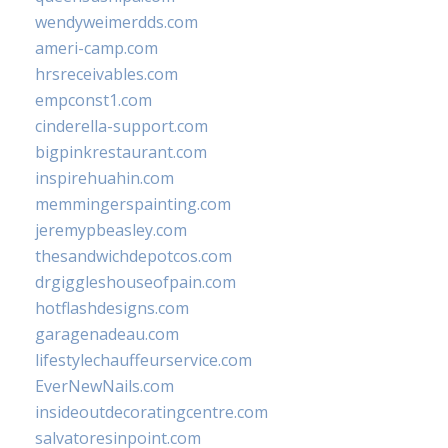
wendyweimerdds.com
ameri-camp.com
hrsreceivables.com
empconst1.com
cinderella-support.com
bigpinkrestaurant.com
inspirehuahin.com
memmingerspainting.com
jeremypbeasley.com
thesandwichdepotcos.com
drgiggleshouseofpain.com
hotflashdesigns.com
garagenadeau.com
lifestylechauffeurservice.com
EverNewNails.com
insideoutdecoratingcentre.com
salvatoresinpoint.com