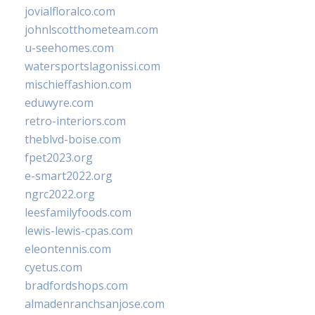
jovialfloralco.com
johnlscotthometeam.com
u-seehomes.com
watersportslagonissi.com
mischieffashion.com
eduwyre.com
retro-interiors.com
theblvd-boise.com
fpet2023.org
e-smart2022.org
ngrc2022.org
leesfamilyfoods.com
lewis-lewis-cpas.com
eleontennis.com
cyetus.com
bradfordshops.com
almadenranchsanjose.com