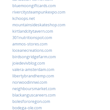
bluemoongiftcards.com
rivercitysteampunkexpo.com
kchoops.net
mountainsideskateshop.com
kirtlandcitytavern.com
301nutritionspot.com
ammos-stores.com
loceanecreations.com
birdsongridgefarm.com
joiedevivblog.com
valera-amsterdam.com
libertybrandhemp.com
norwoodinnwi.com
neighboursmarket.com
blackanguscareers.com
bolesfororegon.com
bodega-ole.com