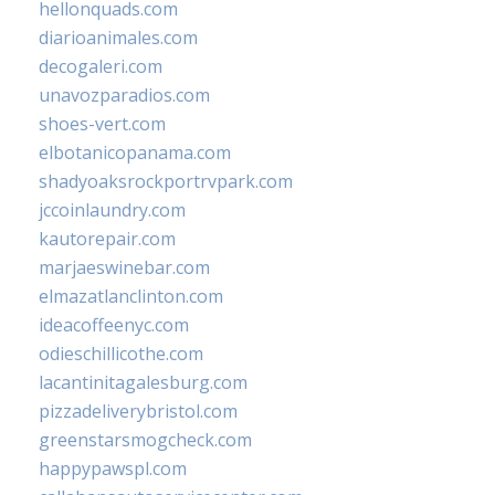
hellonquads.com
diarioanimales.com
decogaleri.com
unavozparadios.com
shoes-vert.com
elbotanicopanama.com
shadyoaksrockportrvpark.com
jccoinlaundry.com
kautorepair.com
marjaeswinebar.com
elmazatlanclinton.com
ideacoffeenyc.com
odieschillicothe.com
lacantinitagalesburg.com
pizzadeliverybristol.com
greenstarsmogcheck.com
happypawspl.com