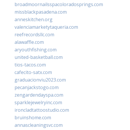
broadmoornailsspacoloradosprings.com
missblackpasadena.com
anneskitchen.org
valenciamarketytaqueria.com
reefrecordsllc.com
alawaffle.com
aryouthfishing.com
united-basketball.com
tios-tacos.com
cafecito-satx.com
graduacionviu2023.com
pecanjackstogo.com
zengardendayspa.com
sparklejewelryinc.com
ironcladtattoostudio.com
bruinshome.com
annascleaningsvc.com