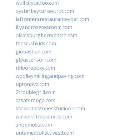
wolfcitytattoo.com
oysterbayturkeytrot.com
lafronterarestauranteybar.com
lilyandrosetearoom.com
olivesburgberrypatch.com
theslushkids.com
giobastian.com
glpascensori.com
rifloorepoxy.com
woolleymillingandpaving.com
uptonpvd.com
2troublegrill.com
casateranga.com
sticksandstonesstudiooh.com
walkers-treeservice.com
shopmossi.com
untamedcollectivesd.com