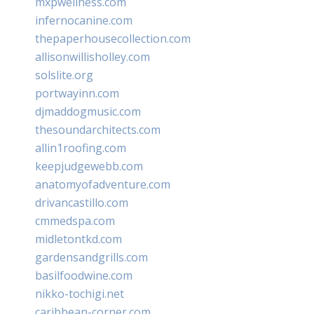
mxpwellness.com
infernocanine.com
thepaperhousecollection.com
allisonwillisholley.com
solslite.org
portwayinn.com
djmaddogmusic.com
thesoundarchitects.com
allin1roofing.com
keepjudgewebb.com
anatomyofadventure.com
drivancastillo.com
cmmedspa.com
midletontkd.com
gardensandgrills.com
basilfoodwine.com
nikko-tochigi.net
caribbean-corner.com