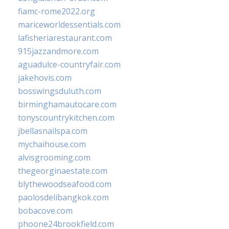
fiamc-rome2022.org
mariceworldessentials.com
lafisheriarestaurant.com
915jazzandmore.com
aguadulce-countryfair.com
jakehovis.com
bosswingsduluth.com
birminghamautocare.com
tonyscountrykitchen.com
jbellasnailspa.com
mychaihouse.com
alvisgrooming.com
thegeorginaestate.com
blythewoodseafood.com
paolosdelibangkok.com
bobacove.com
phoone24brookfield.com