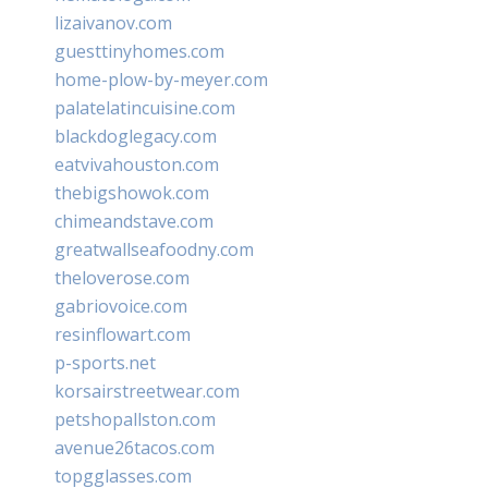
lizaivanov.com
guesttinyhomes.com
home-plow-by-meyer.com
palatelatincuisine.com
blackdoglegacy.com
eatvivahouston.com
thebigshowok.com
chimeandstave.com
greatwallseafoodny.com
theloverose.com
gabriovoice.com
resinflowart.com
p-sports.net
korsairstreetwear.com
petshopallston.com
avenue26tacos.com
topgglasses.com