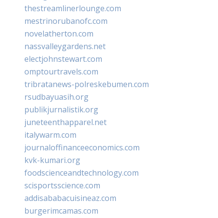
thestreamlinerlounge.com
mestrinorubanofc.com
novelatherton.com
nassvalleygardens.net
electjohnstewart.com
omptourtravels.com
tribratanews-polreskebumen.com
rsudbayuasih.org
publikjurnalistik.org
juneteenthapparel.net
italywarm.com
journaloffinanceeconomics.com
kvk-kumari.org
foodscienceandtechnology.com
scisportsscience.com
addisababacuisineaz.com
burgerimcamas.com