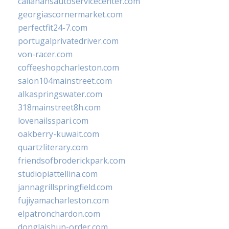
callahansautoservicecenter.com
georgiascornermarket.com
perfectfit24-7.com
portugalprivatedriver.com
von-racer.com
coffeeshopcharleston.com
salon104mainstreet.com
alkaspringswater.com
318mainstreet8h.com
lovenailsspari.com
oakberry-kuwait.com
quartzliterary.com
friendsofbroderickpark.com
studiopiattellina.com
jannagrillspringfield.com
fujiyamacharleston.com
elpatronchardon.com
donglaishun-order.com