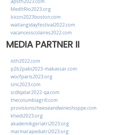
apsth2023.com
MedItRio2023.org
lcicon2023boston.com
waitangidayfestival2022.com
vacancesscolaires2022.com
MEDIA PARTNER II
isth2022.com
p2b2pabi2023-makassar.com
wocfparis2023.org
sinc2023.com
scdlqatar2022-qa.com
thecolumbiagrill.com
provisionscheeseandwineshoppe.com
khedi2023.org
akademikgeriatri2023.org
marmarapediatri2023.org