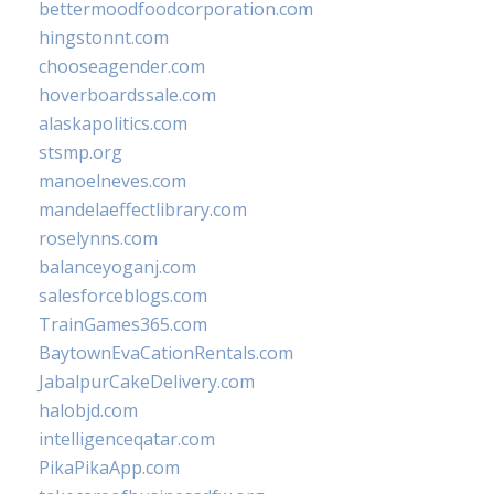
bettermoodfoodcorporation.com
hingstonnt.com
chooseagender.com
hoverboardssale.com
alaskapolitics.com
stsmp.org
manoelneves.com
mandelaeffectlibrary.com
roselynns.com
balanceyoganj.com
salesforceblogs.com
TrainGames365.com
BaytownEvaCationRentals.com
JabalpurCakeDelivery.com
halobjd.com
intelligenceqatar.com
PikaPikaApp.com