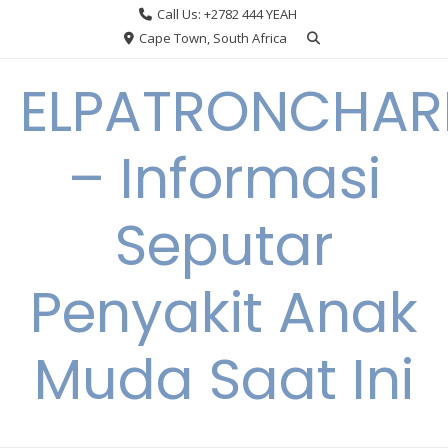
Skip
Call Us: +2782 444 YEAH
to
Cape Town, South Africa
content
ELPATRONCHA
– Informasi
Seputar
Penyakit Anak
Muda Saat Ini