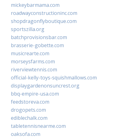
mickeybarmama.com
roadwayconstructioninc.com
shopdragonflyboutique.com
sportszilla.org
batchprovisionsbar.com
brasserie-gobette.com
musicrearte.com
morseysfarms.com
riverviewtennis.com
official-kelly-toys-squishmallows.com
displaygardenonsuncrest.org
bbq-empire-usa.com
feedstoreva.com
drogopets.com
ediblechalk.com
tabletennisnearme.com
oaksofa.com