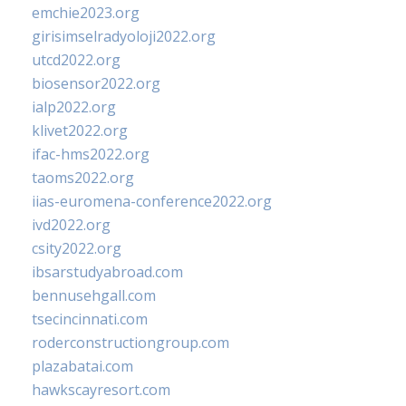
emchie2023.org
girisimselradyoloji2022.org
utcd2022.org
biosensor2022.org
ialp2022.org
klivet2022.org
ifac-hms2022.org
taoms2022.org
iias-euromena-conference2022.org
ivd2022.org
csity2022.org
ibsarstudyabroad.com
bennusehgall.com
tsecincinnati.com
roderconstructiongroup.com
plazabatai.com
hawkscayresort.com