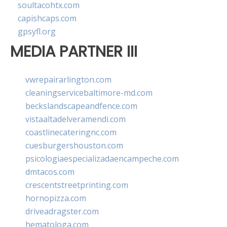
soultacohtx.com
capishcaps.com
gpsyfl.org
MEDIA PARTNER III
vwrepairarlington.com
cleaningservicebaltimore-md.com
beckslandscapeandfence.com
vistaaltadelveramendi.com
coastlinecateringnc.com
cuesburgershouston.com
psicologiaespecializadaencampeche.com
dmtacos.com
crescentstreetprinting.com
hornopizza.com
driveadragster.com
hematologa.com