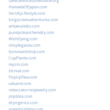
takecareofbusinessdfw.org
HamadaOfJapan.com
VersifyLifestyle.com
kingscreekadventures.com
antaeuslabs.com
purelycleanchemdry.com
WishOping.com
shoplegacee.com
bonvivantshop.com
CupPlante.com
mpzin.com
stcreal.com
PopUpFlea.com
valueml.com
rebeccatorresjewelry.com
jmpbliss.com
drjorgerico.com
queensushipa.com