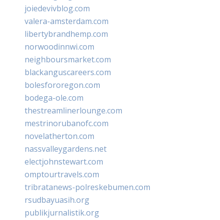
joiedevivblog.com
valera-amsterdam.com
libertybrandhemp.com
norwoodinnwi.com
neighboursmarket.com
blackanguscareers.com
bolesfororegon.com
bodega-ole.com
thestreamlinerlounge.com
mestrinorubanofc.com
novelatherton.com
nassvalleygardens.net
electjohnstewart.com
omptourtravels.com
tribratanews-polreskebumen.com
rsudbayuasih.org
publikjurnalistik.org