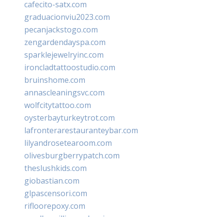
cafecito-satx.com
graduacionviu2023.com
pecanjackstogo.com
zengardendayspa.com
sparklejewelryinc.com
ironcladtattoostudio.com
bruinshome.com
annascleaningsvc.com
wolfcitytattoo.com
oysterbayturkeytrot.com
lafronterarestauranteybar.com
lilyandrosetearoom.com
olivesburgberrypatch.com
theslushkids.com
giobastian.com
glpascensori.com
rifloorepoxy.com