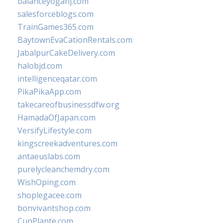
balanceyoganj.com
salesforceblogs.com
TrainGames365.com
BaytownEvaCationRentals.com
JabalpurCakeDelivery.com
halobjd.com
intelligenceqatar.com
PikaPikaApp.com
takecareofbusinessdfw.org
HamadaOfJapan.com
VersifyLifestyle.com
kingscreekadventures.com
antaeuslabs.com
purelycleanchemdry.com
WishOping.com
shoplegacee.com
bonvivantshop.com
CupPlante.com