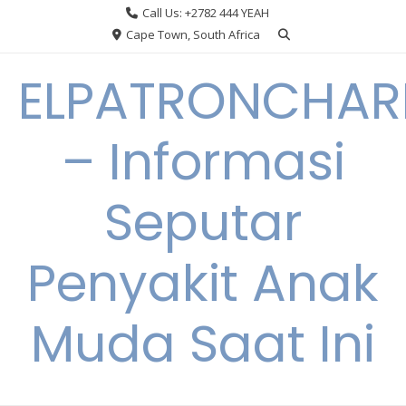
Skip
Call Us: +2782 444 YEAH
to
Cape Town, South Africa
content
ELPATRONCHA
– Informasi
Seputar
Penyakit Anak
Muda Saat Ini