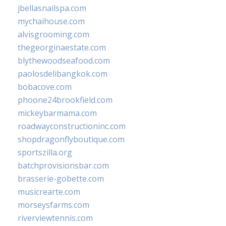
jbellasnailspa.com
mychaihouse.com
alvisgrooming.com
thegeorginaestate.com
blythewoodseafood.com
paolosdelibangkok.com
bobacove.com
phoone24brookfield.com
mickeybarmama.com
roadwayconstructioninc.com
shopdragonflyboutique.com
sportszilla.org
batchprovisionsbar.com
brasserie-gobette.com
musicrearte.com
morseysfarms.com
riverviewtennis.com