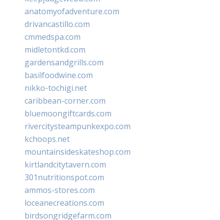
anatomyofadventure.com
drivancastillo.com
cmmedspa.com
midletontkd.com
gardensandgrills.com
basilfoodwine.com
nikko-tochigi.net
caribbean-corner.com
bluemoongiftcards.com
rivercitysteampunkexpo.com
kchoops.net
mountainsideskateshop.com
kirtlandcitytavern.com
301nutritionspot.com
ammos-stores.com
loceanecreations.com
birdsongridgefarm.com