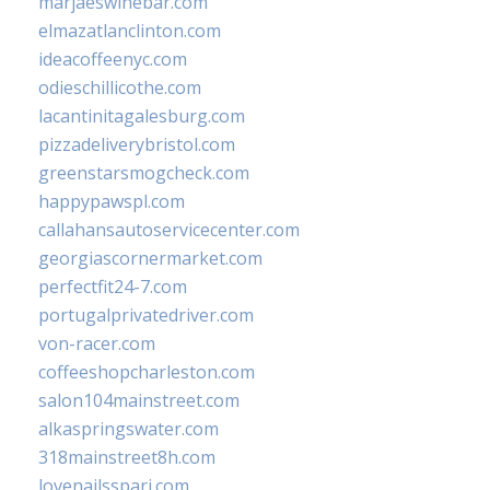
marjaeswinebar.com
elmazatlanclinton.com
ideacoffeenyc.com
odieschillicothe.com
lacantinitagalesburg.com
pizzadeliverybristol.com
greenstarsmogcheck.com
happypawspl.com
callahansautoservicecenter.com
georgiascornermarket.com
perfectfit24-7.com
portugalprivatedriver.com
von-racer.com
coffeeshopcharleston.com
salon104mainstreet.com
alkaspringswater.com
318mainstreet8h.com
lovenailsspari.com