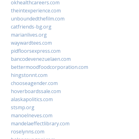
okhealthcareers.com
theintexperience.com
unboundedthefilm.com
catfriends-bg.org
marianlives.org
waywardtees.com
pidfloorsexpress.com
bancodevenezuelaen.com
bettermoodfoodcorporation.com
hingstonnt.com
chooseagender.com
hoverboardssale.com
alaskapolitics.com
stsmp.org
manoelneves.com
mandelaeffectlibrary.com
roselynns.com