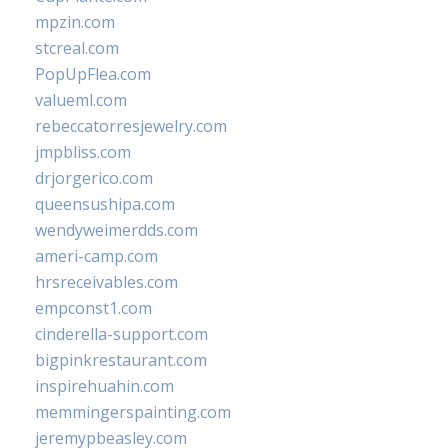
mpzin.com
stcreal.com
PopUpFlea.com
valueml.com
rebeccatorresjewelry.com
jmpbliss.com
drjorgerico.com
queensushipa.com
wendyweimerdds.com
ameri-camp.com
hrsreceivables.com
empconst1.com
cinderella-support.com
bigpinkrestaurant.com
inspirehuahin.com
memmingerspainting.com
jeremypbeasley.com