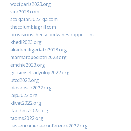
wocfparis2023.org
sinc2023.com
scdlqatar2022-qa.com
thecolumbiagrill.com
provisionscheeseandwineshoppe.com
khedi2023.org
akademikgeriatri2023.org
marmarapediatri2023.org
emchie2023.org
girisimselradyoloji2022.org
utcd2022.org
biosensor2022.org
ialp2022.org
klivet2022.org
ifac-hms2022.org
taoms2022.org
iias-euromena-conference2022.org