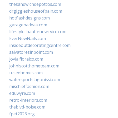
thesandwichdepotcos.com
drgiggleshouseofpain.com
hotflashdesigns.com
garagenadeau.com
lifestylechauffeurservice.com
EverNewNails.com
insideoutdecoratingcentre.com
salvatoresinpoint.com
jovialfloralco.com
johnlscotthometeam.com
u-seehomes.com
watersportslagonissi.com
mischieffashion.com
eduwyre.com
retro-interiors.com
theblvd-boise.com
fpet2023.org