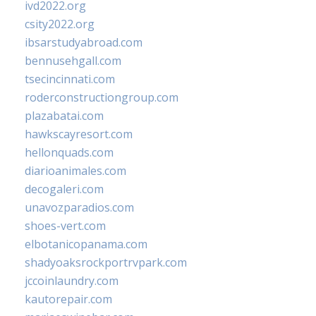
ivd2022.org
csity2022.org
ibsarstudyabroad.com
bennusehgall.com
tsecincinnati.com
roderconstructiongroup.com
plazabatai.com
hawkscayresort.com
hellonquads.com
diarioanimales.com
decogaleri.com
unavozparadios.com
shoes-vert.com
elbotanicopanama.com
shadyoaksrockportrvpark.com
jccoinlaundry.com
kautorepair.com