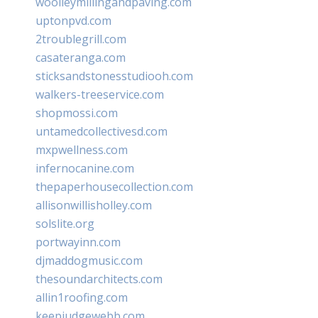
woolleymillingandpaving.com
uptonpvd.com
2troublegrill.com
casateranga.com
sticksandstonesstudiooh.com
walkers-treeservice.com
shopmossi.com
untamedcollectivesd.com
mxpwellness.com
infernocanine.com
thepaperhousecollection.com
allisonwillisholley.com
solslite.org
portwayinn.com
djmaddogmusic.com
thesoundarchitects.com
allin1roofing.com
keepjudgewebb.com