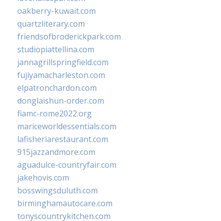
oakberry-kuwait.com
quartzliterary.com
friendsofbroderickpark.com
studiopiattellina.com
jannagrillspringfield.com
fujiyamacharleston.com
elpatronchardon.com
donglaishun-order.com
fiamc-rome2022.org
mariceworldessentials.com
lafisheriarestaurant.com
915jazzandmore.com
aguadulce-countryfair.com
jakehovis.com
bosswingsduluth.com
birminghamautocare.com
tonyscountrykitchen.com