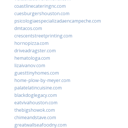
coastlinecateringnc.com
cuesburgershouston.com
psicologiaespecializadaencampeche.com
dmtacos.com
crescentstreetprinting.com
hornopizza.com
driveadragster.com
hematologa.com
lizaivanov.com
guesttinyhomes.com
home-plow-by-meyer.com
palatelatincuisine.com
blackdoglegacy.com
eatvivahouston.com
thebigshowok.com
chimeandstave.com
greatwallseafoodny.com