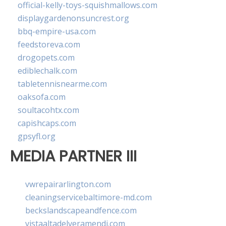
official-kelly-toys-squishmallows.com
displaygardenonsuncrest.org
bbq-empire-usa.com
feedstoreva.com
drogopets.com
ediblechalk.com
tabletennisnearme.com
oaksofa.com
soultacohtx.com
capishcaps.com
gpsyfl.org
MEDIA PARTNER III
vwrepairarlington.com
cleaningservicebaltimore-md.com
beckslandscapeandfence.com
vistaaltadelveramendi.com