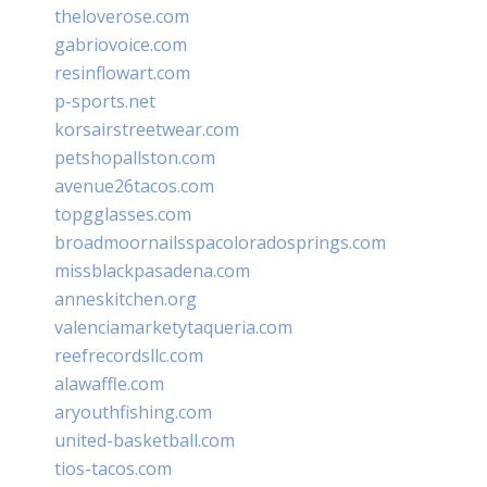
theloverose.com
gabriovoice.com
resinflowart.com
p-sports.net
korsairstreetwear.com
petshopallston.com
avenue26tacos.com
topgglasses.com
broadmoornailsspacoloradosprings.com
missblackpasadena.com
anneskitchen.org
valenciamarketytaqueria.com
reefrecordsllc.com
alawaffle.com
aryouthfishing.com
united-basketball.com
tios-tacos.com