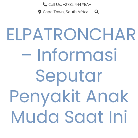
Skip
Call Us: +2782 444 YEAH
to
Cape Town, South Africa
content
ELPATRONCHA
– Informasi
Seputar
Penyakit Anak
Muda Saat Ini