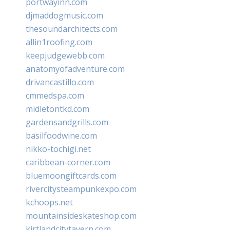
portwayinn.com
djmaddogmusic.com
thesoundarchitects.com
allin1roofing.com
keepjudgewebb.com
anatomyofadventure.com
drivancastillo.com
cmmedspa.com
midletontkd.com
gardensandgrills.com
basilfoodwine.com
nikko-tochigi.net
caribbean-corner.com
bluemoongiftcards.com
rivercitysteampunkexpo.com
kchoops.net
mountainsideskateshop.com
kirtlandcitytavern.com