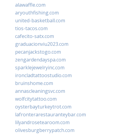
alawaffle.com
aryouthfishing.com
united-basketball.com
tios-tacos.com
cafecito-satx.com
graduacionviu2023.com
pecanjackstogo.com
zengardendayspa.com
sparklejewelryinc.com
ironcladtattoostudio.com
bruinshome.com
annascleaningsvc.com
wolfcitytattoo.com
oysterbayturkeytrot.com
lafronterarestauranteybar.com
lilyandrosetearoom.com
olivesburgberrypatch.com