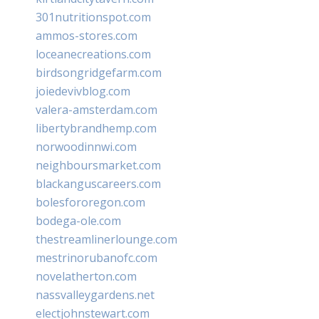
301nutritionspot.com
ammos-stores.com
loceanecreations.com
birdsongridgefarm.com
joiedevivblog.com
valera-amsterdam.com
libertybrandhemp.com
norwoodinnwi.com
neighboursmarket.com
blackanguscareers.com
bolesfororegon.com
bodega-ole.com
thestreamlinerlounge.com
mestrinorubanofc.com
novelatherton.com
nassvalleygardens.net
electjohnstewart.com