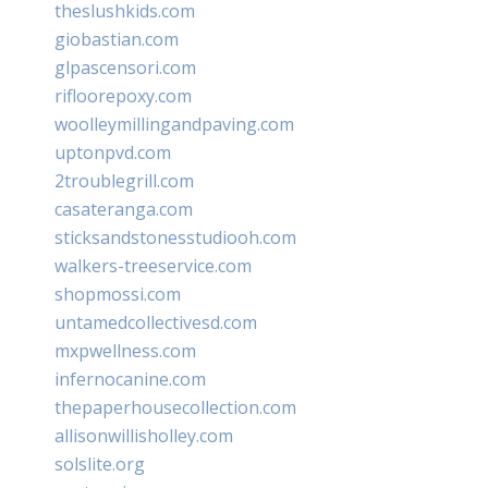
theslushkids.com
giobastian.com
glpascensori.com
rifloorepoxy.com
woolleymillingandpaving.com
uptonpvd.com
2troublegrill.com
casateranga.com
sticksandstonesstudiooh.com
walkers-treeservice.com
shopmossi.com
untamedcollectivesd.com
mxpwellness.com
infernocanine.com
thepaperhousecollection.com
allisonwillisholley.com
solslite.org