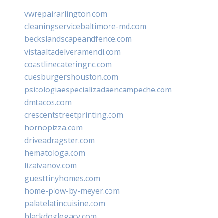
vwrepairarlington.com
cleaningservicebaltimore-md.com
beckslandscapeandfence.com
vistaaltadelveramendi.com
coastlinecateringnc.com
cuesburgershouston.com
psicologiaespecializadaencampeche.com
dmtacos.com
crescentstreetprinting.com
hornopizza.com
driveadragster.com
hematologa.com
lizaivanov.com
guesttinyhomes.com
home-plow-by-meyer.com
palatelatincuisine.com
blackdoglegacy.com