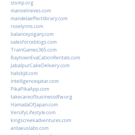
stsmp.org
manoelneves.com
mandelaeffectlibrary.com
roselynns.com
balanceyoganj.com
salesforceblogs.com
TrainGames365.com
BaytownEvaCationRentals.com
JabalpurCakeDelivery.com
halobjd.com
intelligenceqatar.com
PikaPikaApp.com
takecareofbusinessdfw.org
HamadaOfJapan.com
VersifyLifestyle.com
kingscreekadventures.com
antaeuslabs.com