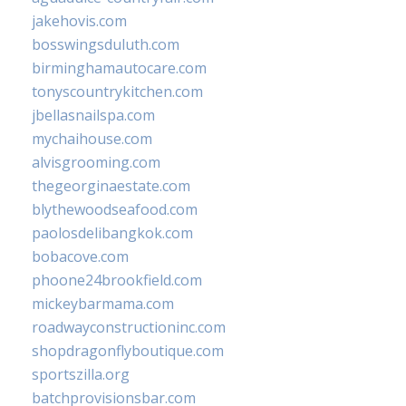
jakehovis.com
bosswingsduluth.com
birminghamautocare.com
tonyscountrykitchen.com
jbellasnailspa.com
mychaihouse.com
alvisgrooming.com
thegeorginaestate.com
blythewoodseafood.com
paolosdelibangkok.com
bobacove.com
phoone24brookfield.com
mickeybarmama.com
roadwayconstructioninc.com
shopdragonflyboutique.com
sportszilla.org
batchprovisionsbar.com