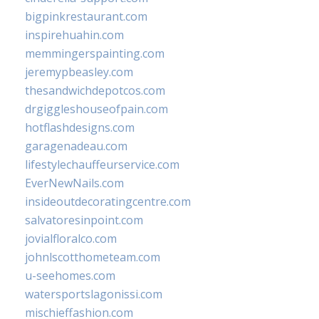
bigpinkrestaurant.com
inspirehuahin.com
memmingerspainting.com
jeremypbeasley.com
thesandwichdepotcos.com
drgiggleshouseofpain.com
hotflashdesigns.com
garagenadeau.com
lifestylechauffeurservice.com
EverNewNails.com
insideoutdecoratingcentre.com
salvatoresinpoint.com
jovialfloralco.com
johnlscotthometeam.com
u-seehomes.com
watersportslagonissi.com
mischieffashion.com