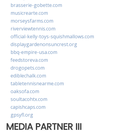
brasserie-gobette.com
musicrearte.com
morseysfarms.com
riverviewtennis.com
official-kelly-toys-squishmallows.com
displaygardenonsuncrest.org
bbq-empire-usa.com
feedstoreva.com
drogopets.com
ediblechalk.com
tabletennisnearme.com
oaksofa.com
soultacohtx.com
capishcaps.com
gpsyfl.org
MEDIA PARTNER III