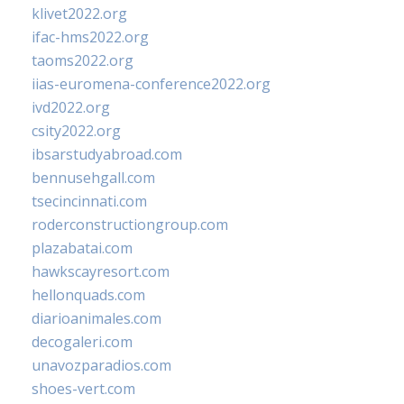
klivet2022.org
ifac-hms2022.org
taoms2022.org
iias-euromena-conference2022.org
ivd2022.org
csity2022.org
ibsarstudyabroad.com
bennusehgall.com
tsecincinnati.com
roderconstructiongroup.com
plazabatai.com
hawkscayresort.com
hellonquads.com
diarioanimales.com
decogaleri.com
unavozparadios.com
shoes-vert.com