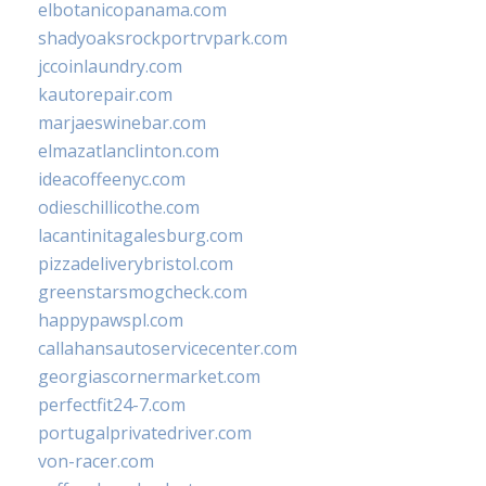
elbotanicopanama.com
shadyoaksrockportrvpark.com
jccoinlaundry.com
kautorepair.com
marjaeswinebar.com
elmazatlanclinton.com
ideacoffeenyc.com
odieschillicothe.com
lacantinitagalesburg.com
pizzadeliverybristol.com
greenstarsmogcheck.com
happypawspl.com
callahansautoservicecenter.com
georgiascornermarket.com
perfectfit24-7.com
portugalprivatedriver.com
von-racer.com