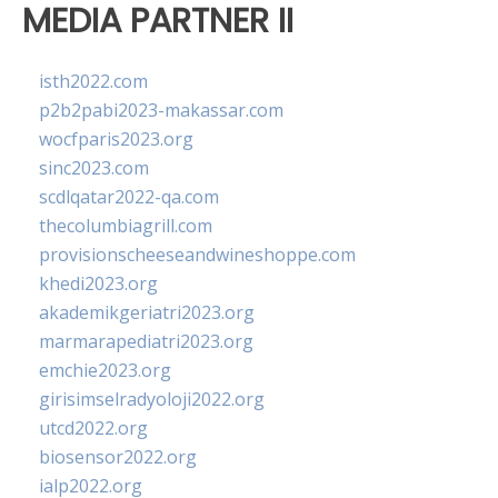
MEDIA PARTNER II
isth2022.com
p2b2pabi2023-makassar.com
wocfparis2023.org
sinc2023.com
scdlqatar2022-qa.com
thecolumbiagrill.com
provisionscheeseandwineshoppe.com
khedi2023.org
akademikgeriatri2023.org
marmarapediatri2023.org
emchie2023.org
girisimselradyoloji2022.org
utcd2022.org
biosensor2022.org
ialp2022.org