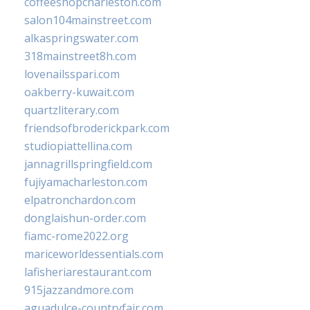
coffeeshopcharleston.com
salon104mainstreet.com
alkaspringswater.com
318mainstreet8h.com
lovenailsspari.com
oakberry-kuwait.com
quartzliterary.com
friendsofbroderickpark.com
studiopiattellina.com
jannagrillspringfield.com
fujiyamacharleston.com
elpatronchardon.com
donglaishun-order.com
fiamc-rome2022.org
mariceworldessentials.com
lafisheriarestaurant.com
915jazzandmore.com
aguadulce-countryfair.com