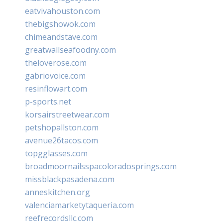
eatvivahouston.com
thebigshowok.com
chimeandstave.com
greatwallseafoodny.com
theloverose.com
gabriovoice.com
resinflowart.com
p-sports.net
korsairstreetwear.com
petshopallston.com
avenue26tacos.com
topgglasses.com
broadmoornailsspacoloradosprings.com
missblackpasadena.com
anneskitchen.org
valenciamarketytaqueria.com
reefrecordsllc.com