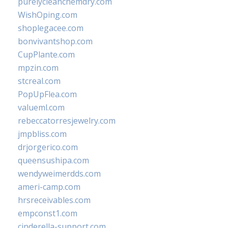
purelycleanchemdry.com
WishOping.com
shoplegacee.com
bonvivantshop.com
CupPlante.com
mpzin.com
stcreal.com
PopUpFlea.com
valueml.com
rebeccatorresjewelry.com
jmpbliss.com
drjorgerico.com
queensushipa.com
wendyweimerdds.com
ameri-camp.com
hrsreceivables.com
empconst1.com
cinderella-support.com