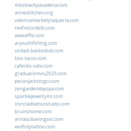
missblackpasadena.com
anneskitchen.org
valenciamarketytaqueria.com
reefrecordsllc.com
alawaffle.com
aryouthfishing.com
united-basketball.com
tios-tacos.com
cafecito-satx.com
graduacionviu2023.com
pecanjackstogo.com
zengardendayspa.com
sparklejewelryinc.com
ironcladtattoostudio.com
bruinshome.com
annascleaningsvc.com
wolfcitytattoo.com