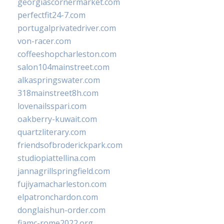
georgiascornermarket.com
perfectfit24-7.com
portugalprivatedriver.com
von-racer.com
coffeeshopcharleston.com
salon104mainstreet.com
alkaspringswater.com
318mainstreet8h.com
lovenailsspari.com
oakberry-kuwait.com
quartzliterary.com
friendsofbroderickpark.com
studiopiattellina.com
jannagrillspringfield.com
fujiyamacharleston.com
elpatronchardon.com
donglaishun-order.com
fiamc-rome2022.org