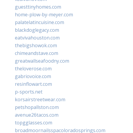
guesttinyhomes.com
home-plow-by-meyer.com
palatelatincuisine.com
blackdoglegacy.com
eatvivahouston.com
thebigshowok.com
chimeandstave.com
greatwallseafoodny.com
theloverose.com
gabriovoice.com
resinflowart.com
p-sports.net
korsairstreetwear.com
petshopallston.com
avenue26tacos.com
topgglasses.com
broadmoornailsspacoloradosprings.com