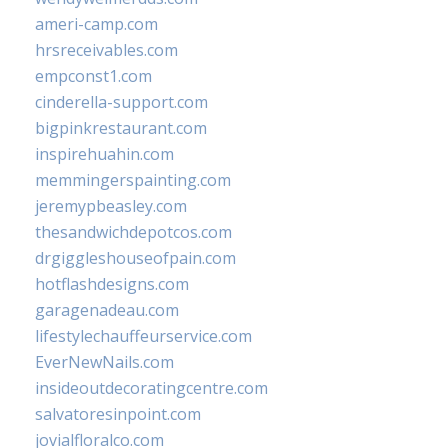
ameri-camp.com
hrsreceivables.com
empconst1.com
cinderella-support.com
bigpinkrestaurant.com
inspirehuahin.com
memmingerspainting.com
jeremypbeasley.com
thesandwichdepotcos.com
drgiggleshouseofpain.com
hotflashdesigns.com
garagenadeau.com
lifestylechauffeurservice.com
EverNewNails.com
insideoutdecoratingcentre.com
salvatoresinpoint.com
jovialfloralco.com