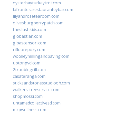
oysterbayturkeytrot.com
lafronterarestauranteybar.com
lilyandrosetearoom.com
olivesburgberrypatch.com
theslushkids.com
giobastian.com
glpascensori.com
rifloorepoxy.com
woolleymillingandpaving.com
uptonpvd.com
2troublegrill.com
casateranga.com
sticksandstonesstudiooh.com
walkers-treeservice.com
shopmossi.com
untamedcollectivesd.com
mxpwellness.com