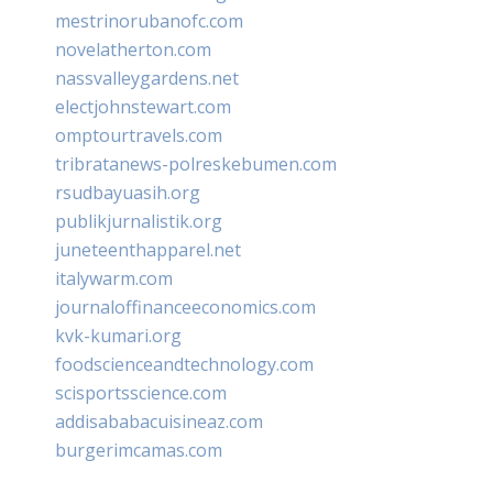
mestrinorubanofc.com
novelatherton.com
nassvalleygardens.net
electjohnstewart.com
omptourtravels.com
tribratanews-polreskebumen.com
rsudbayuasih.org
publikjurnalistik.org
juneteenthapparel.net
italywarm.com
journaloffinanceeconomics.com
kvk-kumari.org
foodscienceandtechnology.com
scisportsscience.com
addisababacuisineaz.com
burgerimcamas.com