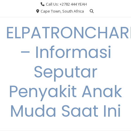
Skip
Call Us: +2782 444 YEAH
to
Cape Town, South Africa
content
ELPATRONCHA
– Informasi
Seputar
Penyakit Anak
Muda Saat Ini