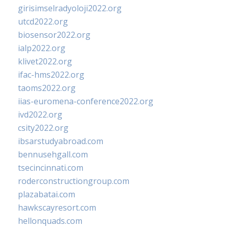
girisimselradyoloji2022.org
utcd2022.org
biosensor2022.org
ialp2022.org
klivet2022.org
ifac-hms2022.org
taoms2022.org
iias-euromena-conference2022.org
ivd2022.org
csity2022.org
ibsarstudyabroad.com
bennusehgall.com
tsecincinnati.com
roderconstructiongroup.com
plazabatai.com
hawkscayresort.com
hellonquads.com