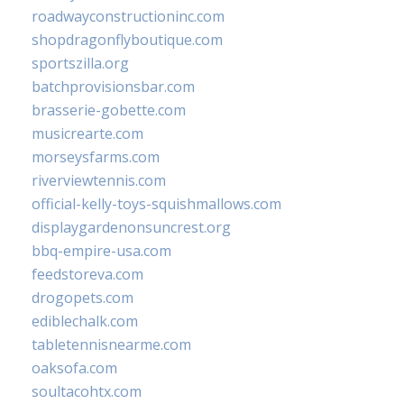
roadwayconstructioninc.com
shopdragonflyboutique.com
sportszilla.org
batchprovisionsbar.com
brasserie-gobette.com
musicrearte.com
morseysfarms.com
riverviewtennis.com
official-kelly-toys-squishmallows.com
displaygardenonsuncrest.org
bbq-empire-usa.com
feedstoreva.com
drogopets.com
ediblechalk.com
tabletennisnearme.com
oaksofa.com
soultacohtx.com