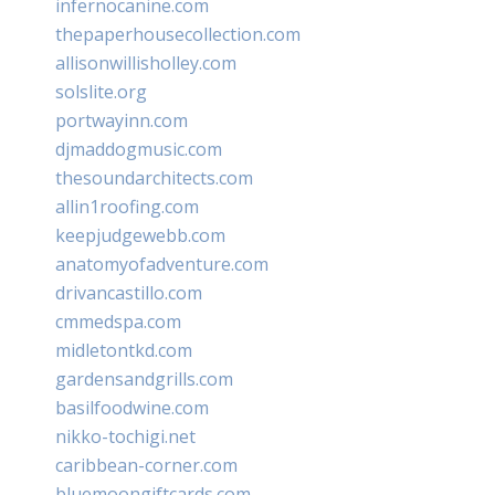
infernocanine.com
thepaperhousecollection.com
allisonwillisholley.com
solslite.org
portwayinn.com
djmaddogmusic.com
thesoundarchitects.com
allin1roofing.com
keepjudgewebb.com
anatomyofadventure.com
drivancastillo.com
cmmedspa.com
midletontkd.com
gardensandgrills.com
basilfoodwine.com
nikko-tochigi.net
caribbean-corner.com
bluemoongiftcards.com