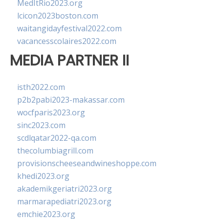
MedItRio2023.org
lcicon2023boston.com
waitangidayfestival2022.com
vacancesscolaires2022.com
MEDIA PARTNER II
isth2022.com
p2b2pabi2023-makassar.com
wocfparis2023.org
sinc2023.com
scdlqatar2022-qa.com
thecolumbiagrill.com
provisionscheeseandwineshoppe.com
khedi2023.org
akademikgeriatri2023.org
marmarapediatri2023.org
emchie2023.org