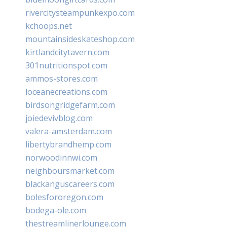
rivercitysteampunkexpo.com
kchoops.net
mountainsideskateshop.com
kirtlandcitytavern.com
301nutritionspot.com
ammos-stores.com
loceanecreations.com
birdsongridgefarm.com
joiedevivblog.com
valera-amsterdam.com
libertybrandhemp.com
norwoodinnwi.com
neighboursmarket.com
blackanguscareers.com
bolesfororegon.com
bodega-ole.com
thestreamlinerlounge.com