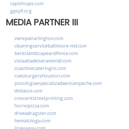
capishcaps.com
gpsyfl.org
MEDIA PARTNER III
vwrepairarlington.com
cleaningservicebaltimore-md.com
beckslandscapeandfence.com
vistaaltadelveramendi.com
coastlinecateringnc.com
cuesburgershouston.com
psicologiaespecializadaencampeche.com
dmtacos.com
crescentstreetprinting.com
hornopizza.com
driveadragster.com
hematologa.com
lizaivanov.com