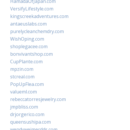
HamadaOfJapan.com
VersifyLifestyle.com
kingscreekadventures.com
antaeuslabs.com
purelycleanchemdry.com
WishOping.com
shoplegacee.com
bonvivantshop.com
CupPlante.com
mpzin.com
stcreal.com
PopUpFlea.com
valueml.com
rebeccatorresjewelry.com
jmpbliss.com
drjorgerico.com
queensushipa.com
wendyweimerdds.com