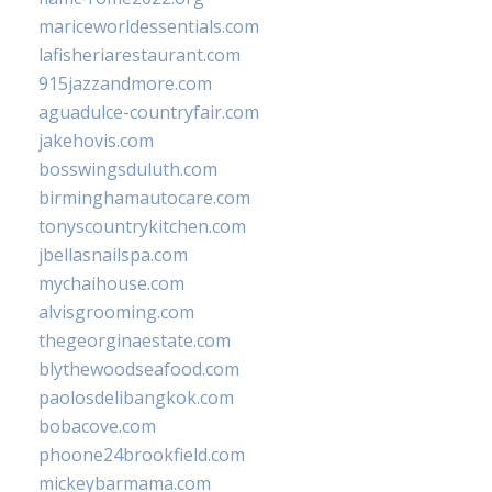
mariceworldessentials.com
lafisheriarestaurant.com
915jazzandmore.com
aguadulce-countryfair.com
jakehovis.com
bosswingsduluth.com
birminghamautocare.com
tonyscountrykitchen.com
jbellasnailspa.com
mychaihouse.com
alvisgrooming.com
thegeorginaestate.com
blythewoodseafood.com
paolosdelibangkok.com
bobacove.com
phoone24brookfield.com
mickeybarmama.com