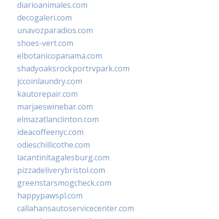
diarioanimales.com
decogaleri.com
unavozparadios.com
shoes-vert.com
elbotanicopanama.com
shadyoaksrockportrvpark.com
jccoinlaundry.com
kautorepair.com
marjaeswinebar.com
elmazatlanclinton.com
ideacoffeenyc.com
odieschillicothe.com
lacantinitagalesburg.com
pizzadeliverybristol.com
greenstarsmogcheck.com
happypawspl.com
callahansautoservicecenter.com