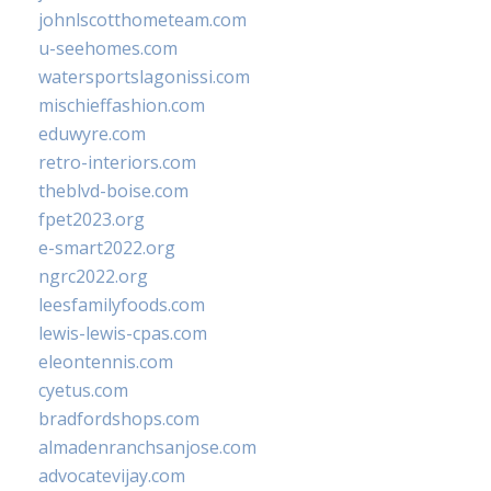
johnlscotthometeam.com
u-seehomes.com
watersportslagonissi.com
mischieffashion.com
eduwyre.com
retro-interiors.com
theblvd-boise.com
fpet2023.org
e-smart2022.org
ngrc2022.org
leesfamilyfoods.com
lewis-lewis-cpas.com
eleontennis.com
cyetus.com
bradfordshops.com
almadenranchsanjose.com
advocatevijay.com