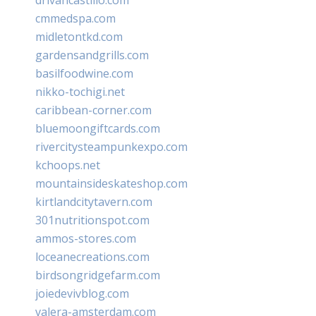
cmmedspa.com
midletontkd.com
gardensandgrills.com
basilfoodwine.com
nikko-tochigi.net
caribbean-corner.com
bluemoongiftcards.com
rivercitysteampunkexpo.com
kchoops.net
mountainsideskateshop.com
kirtlandcitytavern.com
301nutritionspot.com
ammos-stores.com
loceanecreations.com
birdsongridgefarm.com
joiedevivblog.com
valera-amsterdam.com