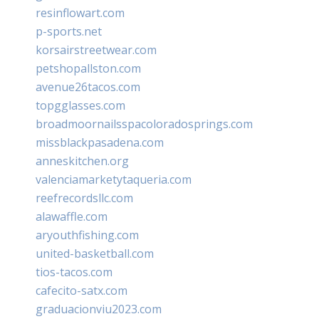
resinflowart.com
p-sports.net
korsairstreetwear.com
petshopallston.com
avenue26tacos.com
topgglasses.com
broadmoornailsspacoloradosprings.com
missblackpasadena.com
anneskitchen.org
valenciamarketytaqueria.com
reefrecordsllc.com
alawaffle.com
aryouthfishing.com
united-basketball.com
tios-tacos.com
cafecito-satx.com
graduacionviu2023.com