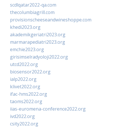
scdlqatar2022-qa.com
thecolumbiagrill.com
provisionscheeseandwineshoppe.com
khedi2023.org
akademikgeriatri2023.org
marmarapediatri2023.org
emchie2023.org
girisimselradyoloji2022.org
utcd2022.org
biosensor2022.org
ialp2022.org
klivet2022.org
ifac-hms2022.org
taoms2022.org
iias-euromena-conference2022.org
ivd2022.org
csity2022.org