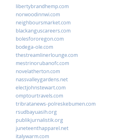
libertybrandhemp.com
norwoodinnwi.com
neighboursmarket.com
blackanguscareers.com
bolesfororegon.com
bodega-ole.com
thestreamlinerlounge.com
mestrinorubanofc.com
novelatherton.com
nassvalleygardens.net
electjohnstewart.com
omptourtravels.com
tribratanews-polreskebumen.com
rsudbayuasih.org
publikjurnalistik.org
juneteenthapparel.net
italywarm.com