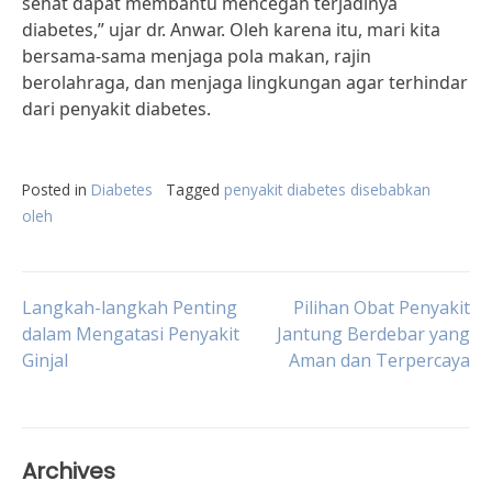
sehat dapat membantu mencegah terjadinya
diabetes,” ujar dr. Anwar. Oleh karena itu, mari kita
bersama-sama menjaga pola makan, rajin
berolahraga, dan menjaga lingkungan agar terhindar
dari penyakit diabetes.
Posted in
Diabetes
Tagged
penyakit diabetes disebabkan
oleh
Post
Langkah-langkah Penting
Pilihan Obat Penyakit
dalam Mengatasi Penyakit
Jantung Berdebar yang
Ginjal
Aman dan Terpercaya
navigation
Archives