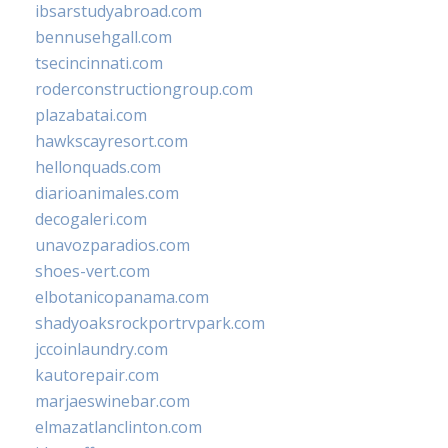
ibsarstudyabroad.com
bennusehgall.com
tsecincinnati.com
roderconstructiongroup.com
plazabatai.com
hawkscayresort.com
hellonquads.com
diarioanimales.com
decogaleri.com
unavozparadios.com
shoes-vert.com
elbotanicopanama.com
shadyoaksrockportrvpark.com
jccoinlaundry.com
kautorepair.com
marjaeswinebar.com
elmazatlanclinton.com