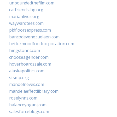
unboundedthefilm.com
catfriends-bg.org
marianlives.org
waywardtees.com
pidfloorsexpress.com
bancodevenezuelaen.com
bettermoodfoodcorporation.com
hingstonnt.com
chooseagender.com
hoverboardssale.com
alaskapolitics.com
stsmp.org
manoelneves.com
mandelaeffectlibrary.com
roselynns.com
balanceyoganj.com
salesforceblogs.com