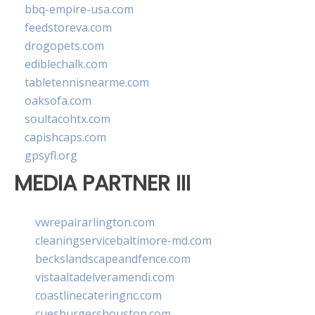
bbq-empire-usa.com
feedstoreva.com
drogopets.com
ediblechalk.com
tabletennisnearme.com
oaksofa.com
soultacohtx.com
capishcaps.com
gpsyfl.org
MEDIA PARTNER III
vwrepairarlington.com
cleaningservicebaltimore-md.com
beckslandscapeandfence.com
vistaaltadelveramendi.com
coastlinecateringnc.com
cuesburgershouston.com