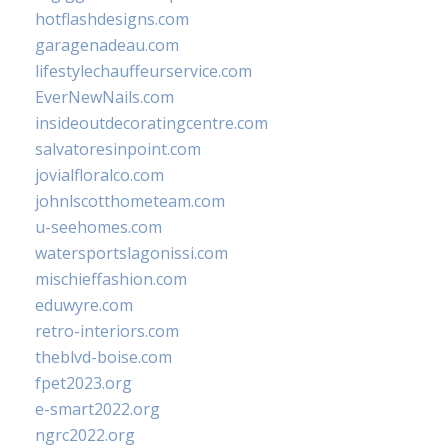
hotflashdesigns.com
garagenadeau.com
lifestylechauffeurservice.com
EverNewNails.com
insideoutdecoratingcentre.com
salvatoresinpoint.com
jovialfloralco.com
johnlscotthometeam.com
u-seehomes.com
watersportslagonissi.com
mischieffashion.com
eduwyre.com
retro-interiors.com
theblvd-boise.com
fpet2023.org
e-smart2022.org
ngrc2022.org