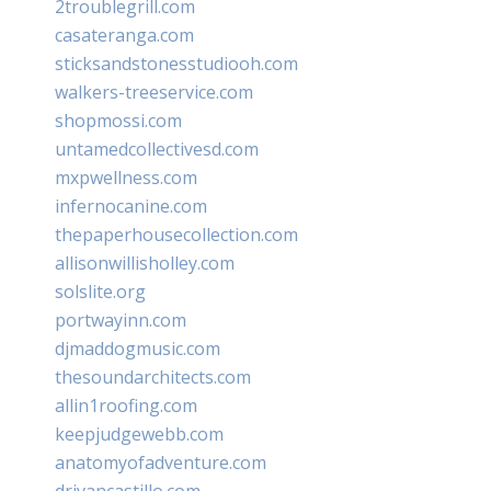
2troublegrill.com
casateranga.com
sticksandstonesstudiooh.com
walkers-treeservice.com
shopmossi.com
untamedcollectivesd.com
mxpwellness.com
infernocanine.com
thepaperhousecollection.com
allisonwillisholley.com
solslite.org
portwayinn.com
djmaddogmusic.com
thesoundarchitects.com
allin1roofing.com
keepjudgewebb.com
anatomyofadventure.com
drivancastillo.com