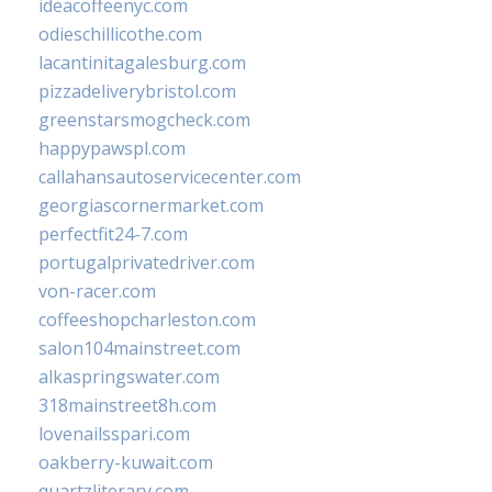
ideacoffeenyc.com
odieschillicothe.com
lacantinitagalesburg.com
pizzadeliverybristol.com
greenstarsmogcheck.com
happypawspl.com
callahansautoservicecenter.com
georgiascornermarket.com
perfectfit24-7.com
portugalprivatedriver.com
von-racer.com
coffeeshopcharleston.com
salon104mainstreet.com
alkaspringswater.com
318mainstreet8h.com
lovenailsspari.com
oakberry-kuwait.com
quartzliterary.com