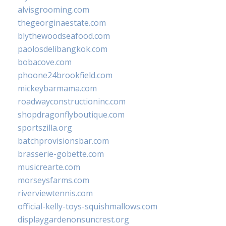
alvisgrooming.com
thegeorginaestate.com
blythewoodseafood.com
paolosdelibangkok.com
bobacove.com
phoone24brookfield.com
mickeybarmama.com
roadwayconstructioninc.com
shopdragonflyboutique.com
sportszilla.org
batchprovisionsbar.com
brasserie-gobette.com
musicrearte.com
morseysfarms.com
riverviewtennis.com
official-kelly-toys-squishmallows.com
displaygardenonsuncrest.org