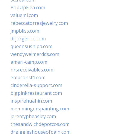
PopUpFlea.com
valueml.com
rebeccatorresjewelry.com
jmpbliss.com
drjorgerico.com
queensushipa.com
wendyweimerdds.com
ameri-camp.com
hrsreceivables.com
empconst1.com
cinderella-support.com
bigpinkrestaurant.com
inspirehuahin.com
memmingerspainting.com
jeremypbeasley.com
thesandwichdepotcos.com
drgiggleshouseofpain.com