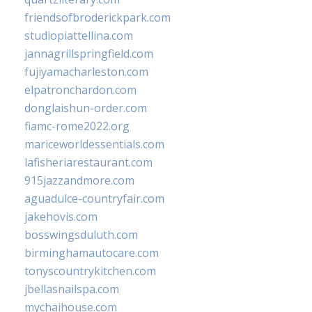
friendsofbroderickpark.com
studiopiattellina.com
jannagrillspringfield.com
fujiyamacharleston.com
elpatronchardon.com
donglaishun-order.com
fiamc-rome2022.org
mariceworldessentials.com
lafisheriarestaurant.com
915jazzandmore.com
aguadulce-countryfair.com
jakehovis.com
bosswingsduluth.com
birminghamautocare.com
tonyscountrykitchen.com
jbellasnailspa.com
mychaihouse.com