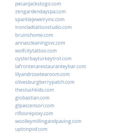
pecanjackstogo.com
zengardendayspa.com
sparklejewelryinc.com
ironcladtattoostudio.com
bruinshome.com
annascleaningsvc.com
wolfcitytattoo.com
oysterbayturkeytrot.com
lafronterarestauranteybar.com
lilyandrosetearoom.com
olivesburgberrypatch.com
theslushkids.com
giobastian.com
glpascensori.com
rifloorepoxy.com
woolleymillingandpaving.com
uptonpvd.com