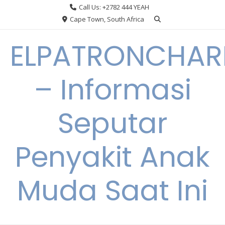
Skip
Call Us: +2782 444 YEAH
to
Cape Town, South Africa
content
ELPATRONCHA
– Informasi
Seputar
Penyakit Anak
Muda Saat Ini