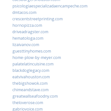
psicologiaespecializadaencampeche.com
dmtacos.com
crescentstreetprinting.com
hornopizza.com
driveadragster.com
hematologa.com
lizaivanov.com
guesttinyhomes.com
home-plow-by-meyer.com
palatelatincuisine.com
blackdoglegacy.com
eatvivahouston.com
thebigshowok.com
chimeandstave.com
greatwallseafoodny.com
theloverose.com
gabriovoice.com