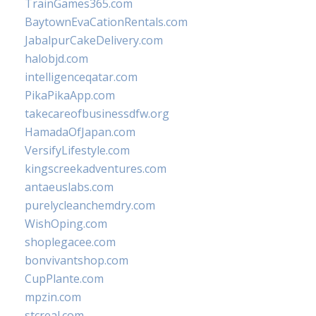
TrainGames365.com
BaytownEvaCationRentals.com
JabalpurCakeDelivery.com
halobjd.com
intelligenceqatar.com
PikaPikaApp.com
takecareofbusinessdfw.org
HamadaOfJapan.com
VersifyLifestyle.com
kingscreekadventures.com
antaeuslabs.com
purelycleanchemdry.com
WishOping.com
shoplegacee.com
bonvivantshop.com
CupPlante.com
mpzin.com
stcreal.com