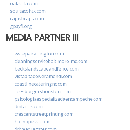
oaksofa.com
soultacohtx.com
capishcaps.com
gpsyfl.org
MEDIA PARTNER III
vwrepairarlington.com
cleaningservicebaltimore-md.com
beckslandscapeandfence.com
vistaaltadelveramendi.com
coastlinecateringnc.com
cuesburgershouston.com
psicologiaespecializadaencampeche.com
dmtacos.com
crescentstreetprinting.com
hornopizza.com
driveadragster.com