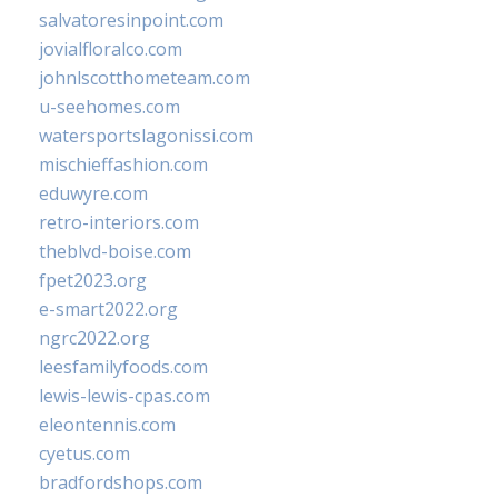
salvatoresinpoint.com
jovialfloralco.com
johnlscotthometeam.com
u-seehomes.com
watersportslagonissi.com
mischieffashion.com
eduwyre.com
retro-interiors.com
theblvd-boise.com
fpet2023.org
e-smart2022.org
ngrc2022.org
leesfamilyfoods.com
lewis-lewis-cpas.com
eleontennis.com
cyetus.com
bradfordshops.com