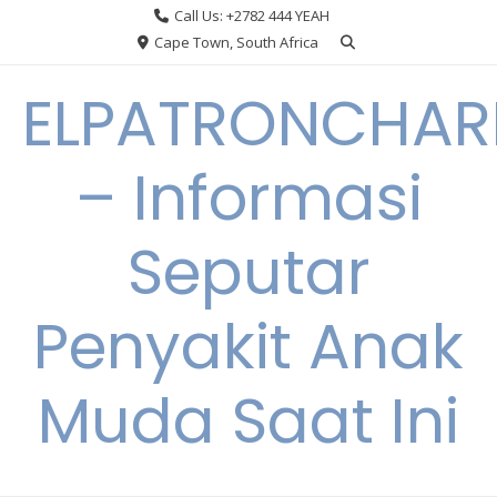
Skip
Call Us: +2782 444 YEAH
to
Cape Town, South Africa
content
ELPATRONCHA
– Informasi
Seputar
Penyakit Anak
Muda Saat Ini