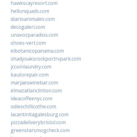
hawkscayresort.com
hellonquads.com
diarioanimales.com
decogaleri.com
unavozparadios.com
shoes-vert.com
elbotanicopanama.com
shadyoaksrockportrvpark.com
jccoinlaundry.com
kautorepair.com
marjaeswinebar.com
elmazatlanclinton.com
ideacoffeenyc.com
odieschillicothe.com
lacantinitagalesburg.com
pizzadeliverybristol.com
greenstarsmogcheck.com