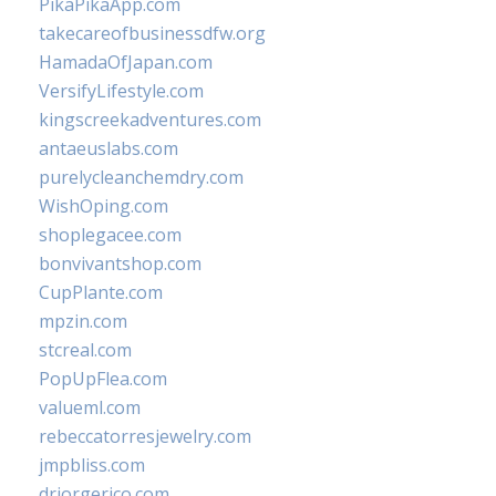
PikaPikaApp.com
takecareofbusinessdfw.org
HamadaOfJapan.com
VersifyLifestyle.com
kingscreekadventures.com
antaeuslabs.com
purelycleanchemdry.com
WishOping.com
shoplegacee.com
bonvivantshop.com
CupPlante.com
mpzin.com
stcreal.com
PopUpFlea.com
valueml.com
rebeccatorresjewelry.com
jmpbliss.com
drjorgerico.com