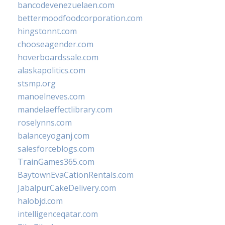
bancodevenezuelaen.com
bettermoodfoodcorporation.com
hingstonnt.com
chooseagender.com
hoverboardssale.com
alaskapolitics.com
stsmp.org
manoelneves.com
mandelaeffectlibrary.com
roselynns.com
balanceyoganj.com
salesforceblogs.com
TrainGames365.com
BaytownEvaCationRentals.com
JabalpurCakeDelivery.com
halobjd.com
intelligenceqatar.com