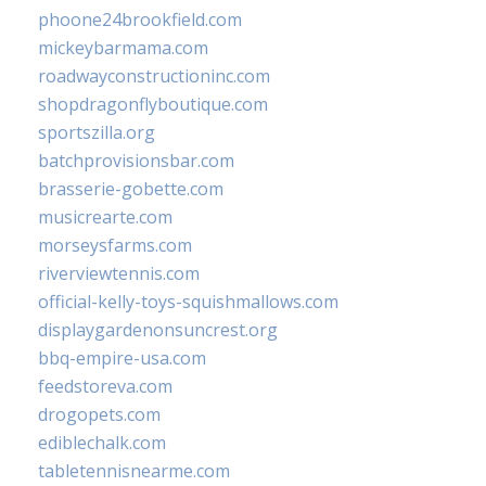
phoone24brookfield.com
mickeybarmama.com
roadwayconstructioninc.com
shopdragonflyboutique.com
sportszilla.org
batchprovisionsbar.com
brasserie-gobette.com
musicrearte.com
morseysfarms.com
riverviewtennis.com
official-kelly-toys-squishmallows.com
displaygardenonsuncrest.org
bbq-empire-usa.com
feedstoreva.com
drogopets.com
ediblechalk.com
tabletennisnearme.com