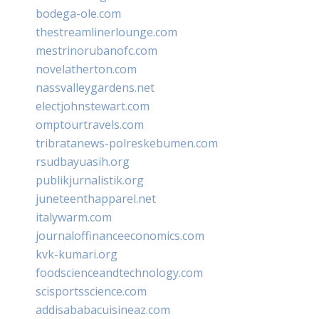
bodega-ole.com
thestreamlinerlounge.com
mestrinorubanofc.com
novelatherton.com
nassvalleygardens.net
electjohnstewart.com
omptourtravels.com
tribratanews-polreskebumen.com
rsudbayuasih.org
publikjurnalistik.org
juneteenthapparel.net
italywarm.com
journaloffinanceeconomics.com
kvk-kumari.org
foodscienceandtechnology.com
scisportsscience.com
addisababacuisineaz.com