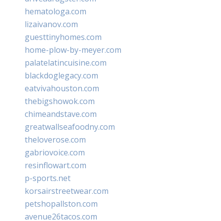
hematologa.com
lizaivanov.com
guesttinyhomes.com
home-plow-by-meyer.com
palatelatincuisine.com
blackdoglegacy.com
eatvivahouston.com
thebigshowok.com
chimeandstave.com
greatwallseafoodny.com
theloverose.com
gabriovoice.com
resinflowart.com
p-sports.net
korsairstreetwear.com
petshopallston.com
avenue26tacos.com