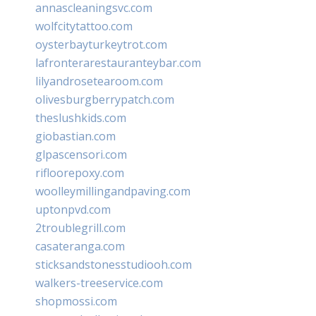
annascleaningsvc.com
wolfcitytattoo.com
oysterbayturkeytrot.com
lafronterarestauranteybar.com
lilyandrosetearoom.com
olivesburgberrypatch.com
theslushkids.com
giobastian.com
glpascensori.com
rifloorepoxy.com
woolleymillingandpaving.com
uptonpvd.com
2troublegrill.com
casateranga.com
sticksandstonesstudiooh.com
walkers-treeservice.com
shopmossi.com