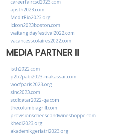
careerfaircsd2023.com
apsth2023.com
MedItRio2023.org
lcicon2023boston.com
waitangidayfestival2022.com
vacancesscolaires2022.com
MEDIA PARTNER II
isth2022.com
p2b2pabi2023-makassar.com
wocfparis2023.org
sinc2023.com
scdlqatar2022-qa.com
thecolumbiagrill.com
provisionscheeseandwineshoppe.com
khedi2023.org
akademikgeriatri2023.org