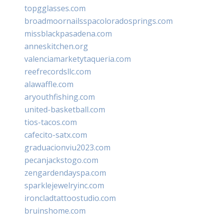
topgglasses.com
broadmoornailsspacoloradosprings.com
missblackpasadena.com
anneskitchen.org
valenciamarketytaqueria.com
reefrecordsllc.com
alawaffle.com
aryouthfishing.com
united-basketball.com
tios-tacos.com
cafecito-satx.com
graduacionviu2023.com
pecanjackstogo.com
zengardendayspa.com
sparklejewelryinc.com
ironcladtattoostudio.com
bruinshome.com