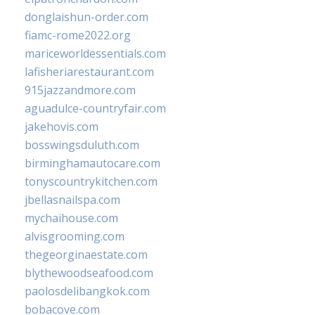
donglaishun-order.com
fiamc-rome2022.org
mariceworldessentials.com
lafisheriarestaurant.com
915jazzandmore.com
aguadulce-countryfair.com
jakehovis.com
bosswingsduluth.com
birminghamautocare.com
tonyscountrykitchen.com
jbellasnailspa.com
mychaihouse.com
alvisgrooming.com
thegeorginaestate.com
blythewoodseafood.com
paolosdelibangkok.com
bobacove.com