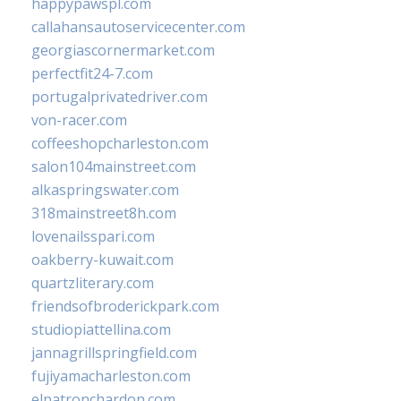
happypawspl.com
callahansautoservicecenter.com
georgiascornermarket.com
perfectfit24-7.com
portugalprivatedriver.com
von-racer.com
coffeeshopcharleston.com
salon104mainstreet.com
alkaspringswater.com
318mainstreet8h.com
lovenailsspari.com
oakberry-kuwait.com
quartzliterary.com
friendsofbroderickpark.com
studiopiattellina.com
jannagrillspringfield.com
fujiyamacharleston.com
elpatronchardon.com