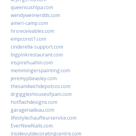
queensushipa.com
wendyweimerdds.com
ameri-camp.com
hrsreceivables.com
empconst1.com
cinderella-support.com
bigpinkrestaurant.com
inspirehuahin.com
memmingerspainting.com
jeremypbeasley.com
thesandwichdepotcos.com
drgiggleshouseofpain.com
hotflashdesigns.com
garagenadeau.com
lifestylechauffeurservice.com
EverNewNails.com
insideoutdecoratingcentre.com