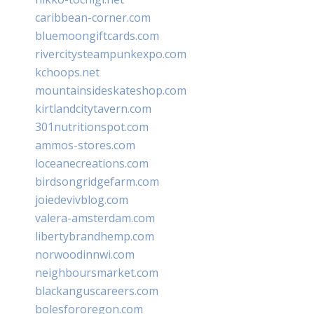
caribbean-corner.com
bluemoongiftcards.com
rivercitysteampunkexpo.com
kchoops.net
mountainsideskateshop.com
kirtlandcitytavern.com
301nutritionspot.com
ammos-stores.com
loceanecreations.com
birdsongridgefarm.com
joiedevivblog.com
valera-amsterdam.com
libertybrandhemp.com
norwoodinnwi.com
neighboursmarket.com
blackanguscareers.com
bolesfororegon.com