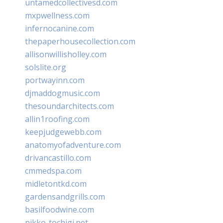
untamedcollectivesd.com
mxpwellness.com
infernocanine.com
thepaperhousecollection.com
allisonwillisholley.com
solslite.org
portwayinn.com
djmaddogmusic.com
thesoundarchitects.com
allin1roofing.com
keepjudgewebb.com
anatomyofadventure.com
drivancastillo.com
cmmedspa.com
midletontkd.com
gardensandgrills.com
basilfoodwine.com
nikko-tochigi.net