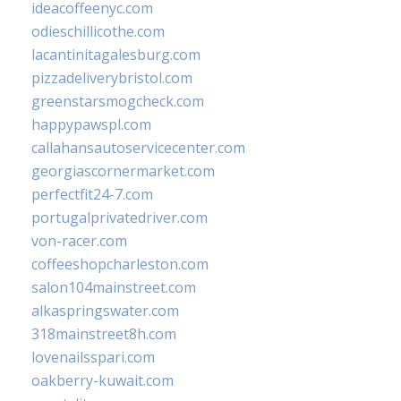
ideacoffeenyc.com
odieschillicothe.com
lacantinitagalesburg.com
pizzadeliverybristol.com
greenstarsmogcheck.com
happypawspl.com
callahansautoservicecenter.com
georgiascornermarket.com
perfectfit24-7.com
portugalprivatedriver.com
von-racer.com
coffeeshopcharleston.com
salon104mainstreet.com
alkaspringswater.com
318mainstreet8h.com
lovenailsspari.com
oakberry-kuwait.com