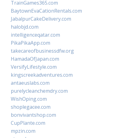
TrainGames365.com
BaytownEvaCationRentals.com
JabalpurCakeDelivery.com
halobjd.com
intelligenceqatar.com
PikaPikaApp.com
takecareofbusinessdfw.org
HamadaOfJapan.com
VersifyLifestyle.com
kingscreekadventures.com
antaeuslabs.com
purelycleanchemdry.com
WishOping.com
shoplegacee.com
bonvivantshop.com
CupPlante.com
mpzin.com