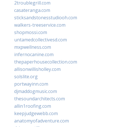
2troublegrill.com
casateranga.com
sticksandstonesstudiooh.com
walkers-treeservice.com
shopmossi.com
untamedcollectivesd.com
mxpwellness.com
infernocanine.com
thepaperhousecollection.com
allisonwillisholley.com
solslite.org
portwayinn.com
djmaddogmusic.com
thesoundarchitects.com
allin1roofing.com
keepjudgewebb.com
anatomyofadventure.com