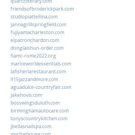
quartzliterary.com
friendsofbroderickpark.com
studiopiattellina.com
jannagrillspringfield.com
fujiyamacharleston.com
elpatronchardon.com
donglaishun-order.com
fiamc-rome2022.org
mariceworldessentials.com
lafisheriarestaurant.com
915jazzandmore.com
aguadulce-countryfair.com
jakehovis.com
bosswingsduluth.com
birminghamautocare.com
tonyscountrykitchen.com
jbellasnailspa.com
mychaihouse.com