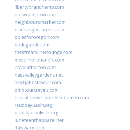
libertybrandhemp.com
norwoodinnwi.com
neighboursmarket.com
blackanguscareers.com
bolesfororegon.com
bodega-ole.com
thestreamlinerlounge.com
mestrinorubanofc.com
novelatherton.com
nassvalleygardens.net
electjohnstewart.com
omptourtravels.com
tribratanews-polreskebumen.com
rsudbayuasih.org
publikjurnalistik.org
juneteenthapparel.net
italywarm.com