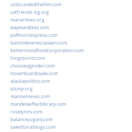
unboundedthefilm.com
catfriends-bg.org
marianlives.org
waywardtees.com
pidfloorsexpress.com
bancodevenezuelaen.com
bettermoodfoodcorporation.com
hingstonnt.com
chooseagender.com
hoverboardssale.com
alaskapolitics.com
stsmp.org
manoelneves.com
mandelaeffectlibrary.com
roselynns.com
balanceyoganj.com
salesforceblogs.com