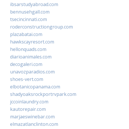
ibsarstudyabroad.com
bennusehgall.com
tsecincinnati.com
roderconstructiongroup.com
plazabatai.com
hawkscayresort.com
hellonquads.com
diarioanimales.com
decogaleri.com
unavozparadios.com
shoes-vert.com
elbotanicopanama.com
shadyoaksrockportrvpark.com
jccoinlaundry.com
kautorepair.com
marjaeswinebar.com
elmazatlanclinton.com