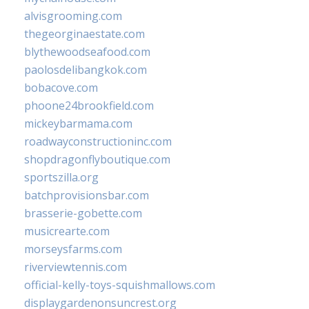
alvisgrooming.com
thegeorginaestate.com
blythewoodseafood.com
paolosdelibangkok.com
bobacove.com
phoone24brookfield.com
mickeybarmama.com
roadwayconstructioninc.com
shopdragonflyboutique.com
sportszilla.org
batchprovisionsbar.com
brasserie-gobette.com
musicrearte.com
morseysfarms.com
riverviewtennis.com
official-kelly-toys-squishmallows.com
displaygardenonsuncrest.org