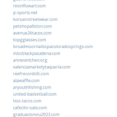
resinflowart.com
p-sports.net
korsairstreetwear.com
petshopallston.com
avenue26tacos.com
topgglasses.com
broadmoornailsspacoloradosprings.com
missblackpasadena.com
anneskitchen.org
valenciamarketytaqueria.com
reefrecordsllc.com
alawaffle.com
aryouthfishing.com
united-basketball.com
tios-tacos.com
cafecito-satx.com
graduacionviu2023.com