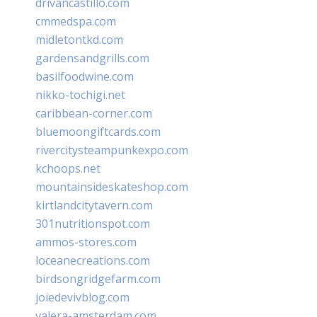
drivancastillo.com
cmmedspa.com
midletontkd.com
gardensandgrills.com
basilfoodwine.com
nikko-tochigi.net
caribbean-corner.com
bluemoongiftcards.com
rivercitysteampunkexpo.com
kchoops.net
mountainsideskateshop.com
kirtlandcitytavern.com
301nutritionspot.com
ammos-stores.com
loceanecreations.com
birdsongridgefarm.com
joiedevivblog.com
valera-amsterdam.com