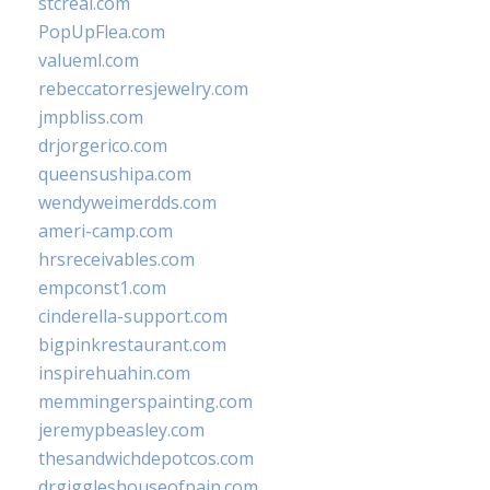
stcreal.com
PopUpFlea.com
valueml.com
rebeccatorresjewelry.com
jmpbliss.com
drjorgerico.com
queensushipa.com
wendyweimerdds.com
ameri-camp.com
hrsreceivables.com
empconst1.com
cinderella-support.com
bigpinkrestaurant.com
inspirehuahin.com
memmingerspainting.com
jeremypbeasley.com
thesandwichdepotcos.com
drgiggleshouseofpain.com