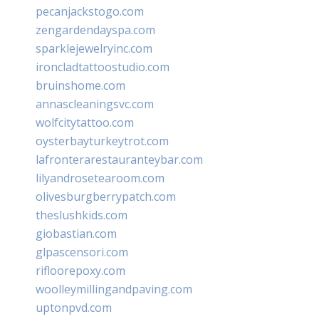
pecanjackstogo.com
zengardendayspa.com
sparklejewelryinc.com
ironcladtattoostudio.com
bruinshome.com
annascleaningsvc.com
wolfcitytattoo.com
oysterbayturkeytrot.com
lafronterarestauranteybar.com
lilyandrosetearoom.com
olivesburgberrypatch.com
theslushkids.com
giobastian.com
glpascensori.com
rifloorepoxy.com
woolleymillingandpaving.com
uptonpvd.com