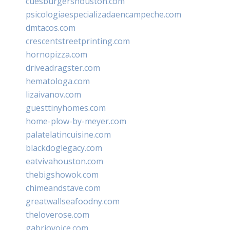
cuesburgershouston.com
psicologiaespecializadaencampeche.com
dmtacos.com
crescentstreetprinting.com
hornopizza.com
driveadragster.com
hematologa.com
lizaivanov.com
guesttinyhomes.com
home-plow-by-meyer.com
palatelatincuisine.com
blackdoglegacy.com
eatvivahouston.com
thebigshowok.com
chimeandstave.com
greatwallseafoodny.com
theloverose.com
gabriovoice.com