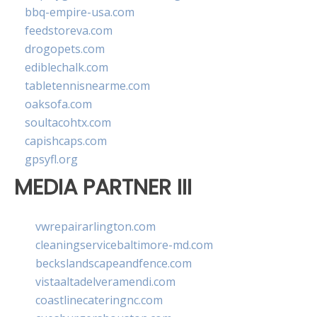
bbq-empire-usa.com
feedstoreva.com
drogopets.com
ediblechalk.com
tabletennisnearme.com
oaksofa.com
soultacohtx.com
capishcaps.com
gpsyfl.org
MEDIA PARTNER III
vwrepairarlington.com
cleaningservicebaltimore-md.com
beckslandscapeandfence.com
vistaaltadelveramendi.com
coastlinecateringnc.com