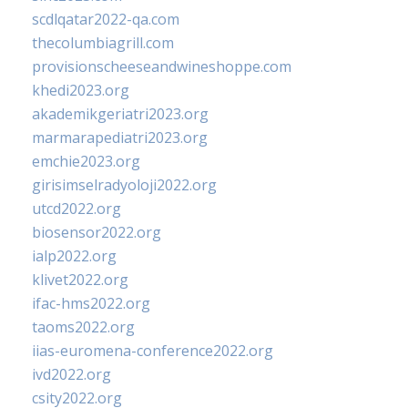
scdlqatar2022-qa.com
thecolumbiagrill.com
provisionscheeseandwineshoppe.com
khedi2023.org
akademikgeriatri2023.org
marmarapediatri2023.org
emchie2023.org
girisimselradyoloji2022.org
utcd2022.org
biosensor2022.org
ialp2022.org
klivet2022.org
ifac-hms2022.org
taoms2022.org
iias-euromena-conference2022.org
ivd2022.org
csity2022.org