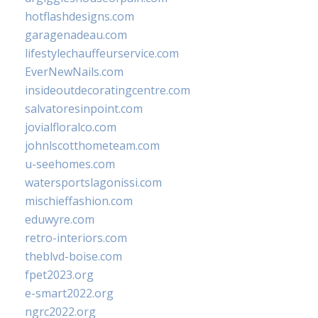
hotflashdesigns.com
garagenadeau.com
lifestylechauffeurservice.com
EverNewNails.com
insideoutdecoratingcentre.com
salvatoresinpoint.com
jovialfloralco.com
johnlscotthometeam.com
u-seehomes.com
watersportslagonissi.com
mischieffashion.com
eduwyre.com
retro-interiors.com
theblvd-boise.com
fpet2023.org
e-smart2022.org
ngrc2022.org