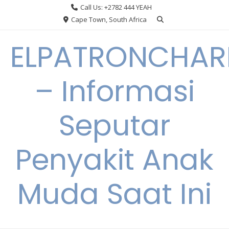
Skip
Call Us: +2782 444 YEAH
to
Cape Town, South Africa
content
ELPATRONCHA
– Informasi
Seputar
Penyakit Anak
Muda Saat Ini