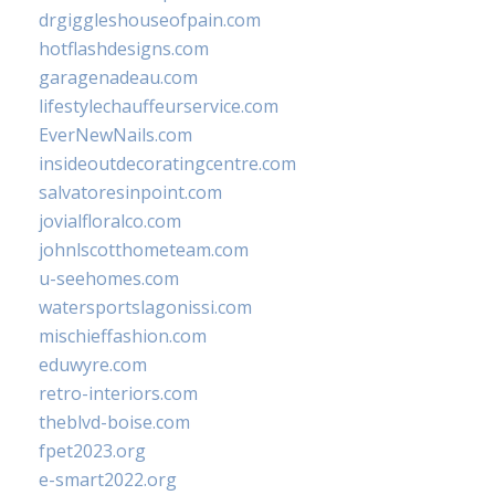
drgiggleshouseofpain.com
hotflashdesigns.com
garagenadeau.com
lifestylechauffeurservice.com
EverNewNails.com
insideoutdecoratingcentre.com
salvatoresinpoint.com
jovialfloralco.com
johnlscotthometeam.com
u-seehomes.com
watersportslagonissi.com
mischieffashion.com
eduwyre.com
retro-interiors.com
theblvd-boise.com
fpet2023.org
e-smart2022.org