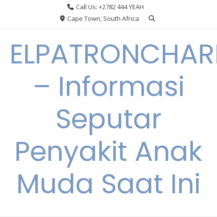
Skip
Call Us: +2782 444 YEAH
to
Cape Town, South Africa
content
ELPATRONCHA
– Informasi
Seputar
Penyakit Anak
Muda Saat Ini