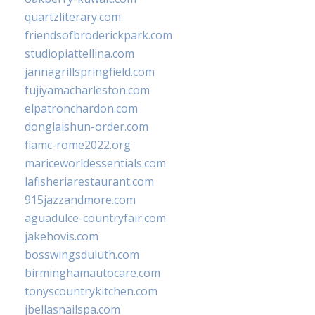
quartzliterary.com
friendsofbroderickpark.com
studiopiattellina.com
jannagrillspringfield.com
fujiyamacharleston.com
elpatronchardon.com
donglaishun-order.com
fiamc-rome2022.org
mariceworldessentials.com
lafisheriarestaurant.com
915jazzandmore.com
aguadulce-countryfair.com
jakehovis.com
bosswingsduluth.com
birminghamautocare.com
tonyscountrykitchen.com
jbellasnailspa.com