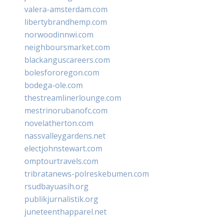
valera-amsterdam.com
libertybrandhemp.com
norwoodinnwi.com
neighboursmarket.com
blackanguscareers.com
bolesfororegon.com
bodega-ole.com
thestreamlinerlounge.com
mestrinorubanofc.com
novelatherton.com
nassvalleygardens.net
electjohnstewart.com
omptourtravels.com
tribratanews-polreskebumen.com
rsudbayuasih.org
publikjurnalistik.org
juneteenthapparel.net