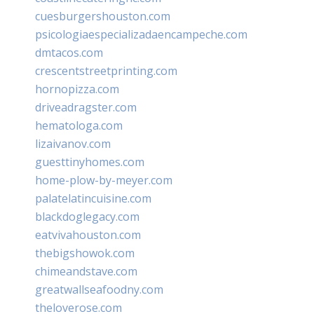
cuesburgershouston.com
psicologiaespecializadaencampeche.com
dmtacos.com
crescentstreetprinting.com
hornopizza.com
driveadragster.com
hematologa.com
lizaivanov.com
guesttinyhomes.com
home-plow-by-meyer.com
palatelatincuisine.com
blackdoglegacy.com
eatvivahouston.com
thebigshowok.com
chimeandstave.com
greatwallseafoodny.com
theloverose.com