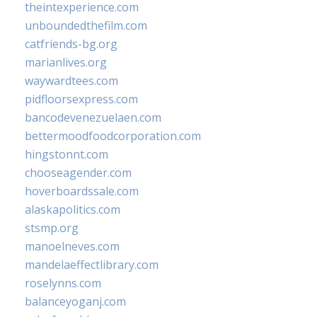
theintexperience.com
unboundedthefilm.com
catfriends-bg.org
marianlives.org
waywardtees.com
pidfloorsexpress.com
bancodevenezuelaen.com
bettermoodfoodcorporation.com
hingstonnt.com
chooseagender.com
hoverboardssale.com
alaskapolitics.com
stsmp.org
manoelneves.com
mandelaeffectlibrary.com
roselynns.com
balanceyoganj.com