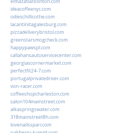
elmazatlanclinton.com
ideacoffeenyc.com
odieschillicothe.com
lacantinitagalesburg.com
pizzadeliverybristol.com
greenstarsmogcheck.com
happypawspl.com
callahansautoservicecenter.com
georgiascornermarket.com
perfectfit24-7.com
portugalprivatedriver.com
von-racer.com
coffeeshopcharleston.com
salon104mainstreet.com
alkaspringswater.com
318mainstreet8h.com
lovenailsspari.com
oakberry-kuwait.com