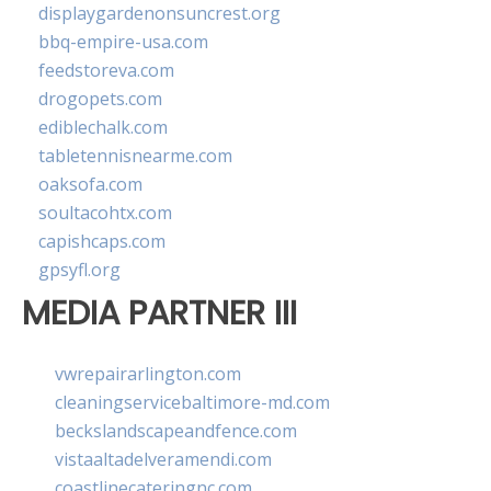
displaygardenonsuncrest.org
bbq-empire-usa.com
feedstoreva.com
drogopets.com
ediblechalk.com
tabletennisnearme.com
oaksofa.com
soultacohtx.com
capishcaps.com
gpsyfl.org
MEDIA PARTNER III
vwrepairarlington.com
cleaningservicebaltimore-md.com
beckslandscapeandfence.com
vistaaltadelveramendi.com
coastlinecateringnc.com