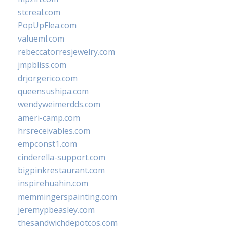
stcreal.com
PopUpFlea.com
valueml.com
rebeccatorresjewelry.com
jmpbliss.com
drjorgerico.com
queensushipa.com
wendyweimerdds.com
ameri-camp.com
hrsreceivables.com
empconst1.com
cinderella-support.com
bigpinkrestaurant.com
inspirehuahin.com
memmingerspainting.com
jeremypbeasley.com
thesandwichdepotcos.com