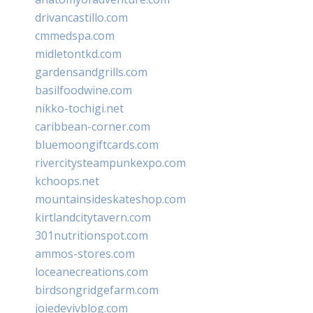
drivancastillo.com
cmmedspa.com
midletontkd.com
gardensandgrills.com
basilfoodwine.com
nikko-tochigi.net
caribbean-corner.com
bluemoongiftcards.com
rivercitysteampunkexpo.com
kchoops.net
mountainsideskateshop.com
kirtlandcitytavern.com
301nutritionspot.com
ammos-stores.com
loceanecreations.com
birdsongridgefarm.com
joiedevivblog.com