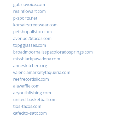
gabriovoice.com
resinflowart.com
p-sports.net
korsairstreetwear.com
petshopallston.com
avenue26tacos.com
topgglasses.com
broadmoornailsspacoloradosprings.com
missblackpasadena.com
anneskitchen.org
valenciamarketytaqueria.com
reefrecordsllc.com
alawaffle.com
aryouthfishing.com
united-basketball.com
tios-tacos.com
cafecito-satx.com