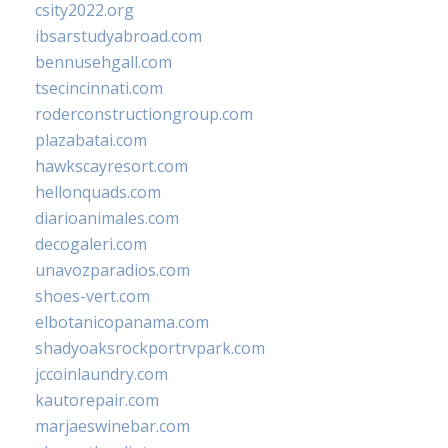
csity2022.org
ibsarstudyabroad.com
bennusehgall.com
tsecincinnati.com
roderconstructiongroup.com
plazabatai.com
hawkscayresort.com
hellonquads.com
diarioanimales.com
decogaleri.com
unavozparadios.com
shoes-vert.com
elbotanicopanama.com
shadyoaksrockportrvpark.com
jccoinlaundry.com
kautorepair.com
marjaeswinebar.com