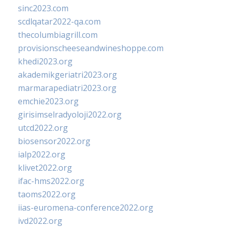
sinc2023.com
scdlqatar2022-qa.com
thecolumbiagrill.com
provisionscheeseandwineshoppe.com
khedi2023.org
akademikgeriatri2023.org
marmarapediatri2023.org
emchie2023.org
girisimselradyoloji2022.org
utcd2022.org
biosensor2022.org
ialp2022.org
klivet2022.org
ifac-hms2022.org
taoms2022.org
iias-euromena-conference2022.org
ivd2022.org