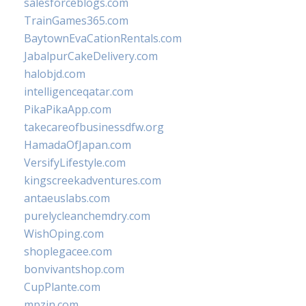
salesforceblogs.com
TrainGames365.com
BaytownEvaCationRentals.com
JabalpurCakeDelivery.com
halobjd.com
intelligenceqatar.com
PikaPikaApp.com
takecareofbusinessdfw.org
HamadaOfJapan.com
VersifyLifestyle.com
kingscreekadventures.com
antaeuslabs.com
purelycleanchemdry.com
WishOping.com
shoplegacee.com
bonvivantshop.com
CupPlante.com
mpzin.com