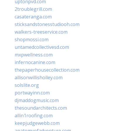
uptonpvd.com
2troublegrill.com
casateranga.com
sticksandstonesstudiooh.com
walkers-treeservice.com
shopmossi.com
untamedcollectivesd.com
mxpwellness.com
infernocanine.com
thepaperhousecollection.com
allisonwillisholley.com
solslite.org
portwayinn.com
djmaddogmusic.com
thesoundarchitects.com
allin1roofing.com
keepjudgewebb.com
anatomyofadventure.com