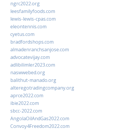
ngrc2022.org
leesfamilyfoods.com
lewis-lewis-cpas.com
eleontennis.com
cyetus.com
bradfordshops.com
almadenranchsanjose.com
advocatevijay.com
adlibilimler2023.com
naswwebed.org
balithut-manado.org
alteregotradingcompany.org
aprce2022.com
ibie2022.com
sbcc-2022.com
AngolaOilAndGas2022.com
Convoy4Freedom2022.com