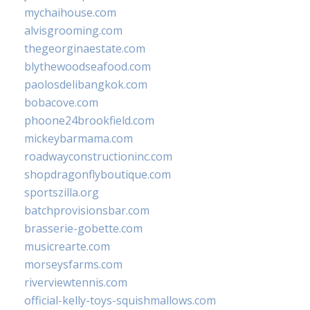
mychaihouse.com
alvisgrooming.com
thegeorginaestate.com
blythewoodseafood.com
paolosdelibangkok.com
bobacove.com
phoone24brookfield.com
mickeybarmama.com
roadwayconstructioninc.com
shopdragonflyboutique.com
sportszilla.org
batchprovisionsbar.com
brasserie-gobette.com
musicrearte.com
morseysfarms.com
riverviewtennis.com
official-kelly-toys-squishmallows.com