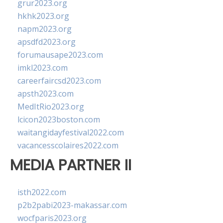
grur2023.org
hkhk2023.org
napm2023.org
apsdfd2023.org
forumausape2023.com
imkl2023.com
careerfaircsd2023.com
apsth2023.com
MedItRio2023.org
lcicon2023boston.com
waitangidayfestival2022.com
vacancesscolaires2022.com
MEDIA PARTNER II
isth2022.com
p2b2pabi2023-makassar.com
wocfparis2023.org