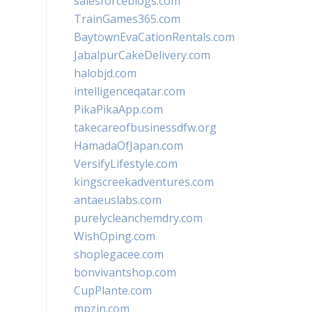
salesforceblogs.com
TrainGames365.com
BaytownEvaCationRentals.com
JabalpurCakeDelivery.com
halobjd.com
intelligenceqatar.com
PikaPikaApp.com
takecareofbusinessdfw.org
HamadaOfJapan.com
VersifyLifestyle.com
kingscreekadventures.com
antaeuslabs.com
purelycleanchemdry.com
WishOping.com
shoplegacee.com
bonvivantshop.com
CupPlante.com
mpzin.com