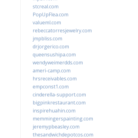
stcreal.com
PopUpFlea.com
valueml.com
rebeccatorresjewelry.com
jmpbliss.com
drjorgerico.com
queensushipa.com
wendyweimerdds.com
ameri-camp.com
hrsreceivables.com
empconst1.com
cinderella-support.com
bigpinkrestaurant.com
inspirehuahin.com
memmingerspainting.com
jeremypbeasley.com
thesandwichdepotcos.com