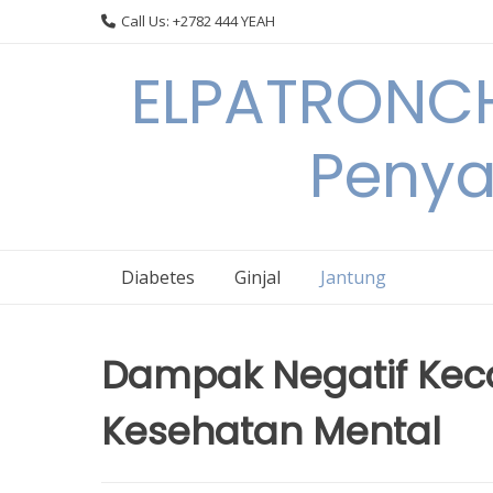
Skip
Call Us: +2782 444 YEAH
to
content
ELPATRONCH
Penya
Diabetes
Ginjal
Jantung
Dampak Negatif Kec
Kesehatan Mental