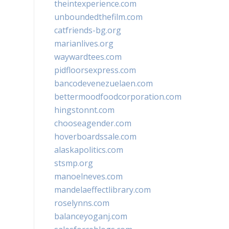
theintexperience.com
unboundedthefilm.com
catfriends-bg.org
marianlives.org
waywardtees.com
pidfloorsexpress.com
bancodevenezuelaen.com
bettermoodfoodcorporation.com
hingstonnt.com
chooseagender.com
hoverboardssale.com
alaskapolitics.com
stsmp.org
manoelneves.com
mandelaeffectlibrary.com
roselynns.com
balanceyoganj.com