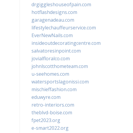
drgiggleshouseofpain.com
hotflashdesigns.com
garagenadeau.com
lifestylechauffeurservice.com
EverNewNails.com
insideoutdecoratingcentre.com
salvatoresinpoint.com
jovialfloralco.com
johnlscotthometeam.com
u-seehomes.com
watersportslagonissi.com
mischieffashion.com
eduwyre.com
retro-interiors.com
theblvd-boise.com
fpet2023.org
e-smart2022.org