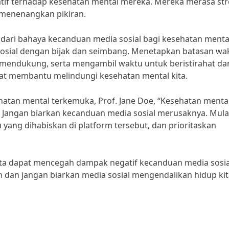
tif terhadap kesehatan mental mereka. Mereka merasa str
 menenangkan pikiran.
adari bahaya kecanduan media sosial bagi kesehatan mental
sosial dengan bijak dan seimbang. Menetapkan batasan wa
 mendukung, serta mengambil waktu untuk beristirahat dar
pat membantu melindungi kesehatan mental kita.
atan mental terkemuka, Prof. Jane Doe, “Kesehatan mental
. Jangan biarkan kecanduan media sosial merusaknya. Mula
yang dihabiskan di platform tersebut, dan prioritaskan
ita dapat mencegah dampak negatif kecanduan media sosia
n dan jangan biarkan media sosial mengendalikan hidup kit