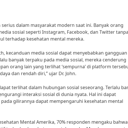
 serius dalam masyarakat modern saat ini. Banyak orang
dia sosial seperti Instagram, Facebook, dan Twitter tanp
ul terhadap kesehatan mental mereka.
ith, kecanduan media sosial dapat menyebabkan gangguan t
rlalu banyak terpaku pada media sosial, mereka cenderung
 orang lain yang terlihat ‘sempurna’ di platform tersebu
aya dan rendah diri,” ujar Dr. John.
apat terlihat dalam hubungan sosial seseorang. Terlalu ba
urangi interaksi sosial di dunia nyata. Hal ini dapat
ng pada gilirannya dapat mempengaruhi kesehatan mental
 Kesehatan Mental Amerika, 70% responden mengaku bahwa