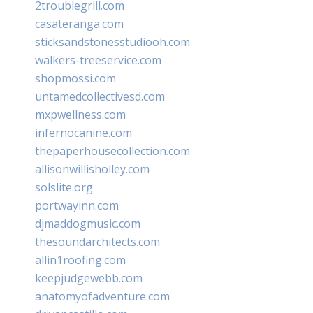
2troublegrill.com
casateranga.com
sticksandstonesstudiooh.com
walkers-treeservice.com
shopmossi.com
untamedcollectivesd.com
mxpwellness.com
infernocanine.com
thepaperhousecollection.com
allisonwillisholley.com
solslite.org
portwayinn.com
djmaddogmusic.com
thesoundarchitects.com
allin1roofing.com
keepjudgewebb.com
anatomyofadventure.com