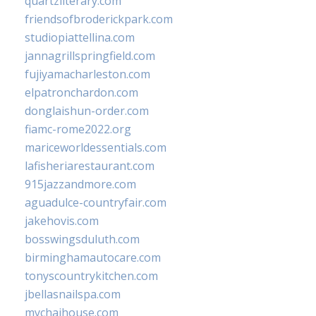
quartzliterary.com
friendsofbroderickpark.com
studiopiattellina.com
jannagrillspringfield.com
fujiyamacharleston.com
elpatronchardon.com
donglaishun-order.com
fiamc-rome2022.org
mariceworldessentials.com
lafisheriarestaurant.com
915jazzandmore.com
aguadulce-countryfair.com
jakehovis.com
bosswingsduluth.com
birminghamautocare.com
tonyscountrykitchen.com
jbellasnailspa.com
mychaihouse.com