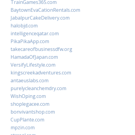
TrainGames365.com
BaytownEvaCationRentals.com
JabalpurCakeDelivery.com
halobjd.com
intelligenceqatar.com
PikaPikaApp.com
takecareofbusinessdfw.org
HamadaOfJapan.com
VersifyLifestyle.com
kingscreekadventures.com
antaeuslabs.com
purelycleanchemdry.com
WishOping.com
shoplegacee.com
bonvivantshop.com
CupPlante.com
mpzin.com