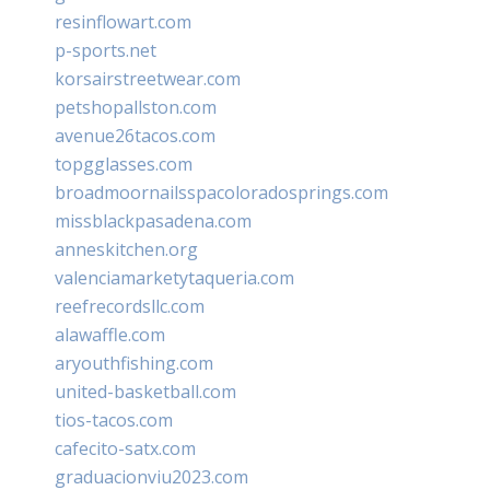
resinflowart.com
p-sports.net
korsairstreetwear.com
petshopallston.com
avenue26tacos.com
topgglasses.com
broadmoornailsspacoloradosprings.com
missblackpasadena.com
anneskitchen.org
valenciamarketytaqueria.com
reefrecordsllc.com
alawaffle.com
aryouthfishing.com
united-basketball.com
tios-tacos.com
cafecito-satx.com
graduacionviu2023.com