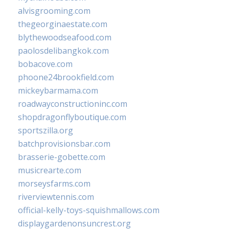
alvisgrooming.com
thegeorginaestate.com
blythewoodseafood.com
paolosdelibangkok.com
bobacove.com
phoone24brookfield.com
mickeybarmama.com
roadwayconstructioninc.com
shopdragonflyboutique.com
sportszilla.org
batchprovisionsbar.com
brasserie-gobette.com
musicrearte.com
morseysfarms.com
riverviewtennis.com
official-kelly-toys-squishmallows.com
displaygardenonsuncrest.org