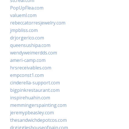
stcreal.com
PopUpFlea.com
valueml.com
rebeccatorresjewelry.com
jmpbliss.com
drjorgerico.com
queensushipa.com
wendyweimerdds.com
ameri-camp.com
hrsreceivables.com
empconst1.com
cinderella-support.com
bigpinkrestaurant.com
inspirehuahin.com
memmingerspainting.com
jeremypbeasley.com
thesandwichdepotcos.com
drgiggleshouseofpain.com