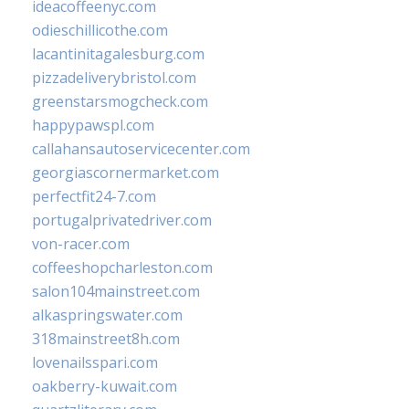
ideacoffeenyc.com
odieschillicothe.com
lacantinitagalesburg.com
pizzadeliverybristol.com
greenstarsmogcheck.com
happypawspl.com
callahansautoservicecenter.com
georgiascornermarket.com
perfectfit24-7.com
portugalprivatedriver.com
von-racer.com
coffeeshopcharleston.com
salon104mainstreet.com
alkaspringswater.com
318mainstreet8h.com
lovenailsspari.com
oakberry-kuwait.com