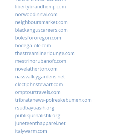
libertybrandhemp.com
norwoodinnwi.com
neighboursmarket.com
blackanguscareers.com
bolesfororegon.com
bodega-ole.com
thestreamlinerlounge.com
mestrinorubanofc.com
novelatherton.com
nassvalleygardens.net
electjohnstewart.com
omptourtravels.com
tribratanews-polreskebumen.com
rsudbayuasih.org
publikjurnalistik.org
juneteenthapparel.net
italywarm.com