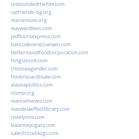
unboundedthefilm.com
catfriends-bg.org
marianlives.org
waywardtees.com
pidfloorsexpress.com
bancodevenezuelaen.com
bettermoodfoodcorporation.com
hingstonnt.com
chooseagender.com
hoverboardssale.com
alaskapolitics.com
stsmp.org
manoelneves.com
mandelaeffectlibrary.com
roselynns.com
balanceyoganj.com
salesforceblogs.com