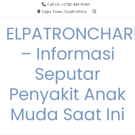
Skip
Call Us: +2782 444 YEAH
to
Cape Town, South Africa
content
ELPATRONCHA
– Informasi
Seputar
Penyakit Anak
Muda Saat Ini