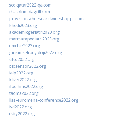
scdlqatar2022-qa.com
thecolumbiagrill.com
provisionscheeseandwineshoppe.com
khedi2023.org
akademikgeriatri2023.org
marmarapediatri2023.org
emchie2023.org
girisimselradyoloji2022.org
utcd2022.org
biosensor2022.org
ialp2022.org
klivet2022.org
ifac-hms2022.org
taoms2022.org
iias-euromena-conference2022.org
ivd2022.org
csity2022.org