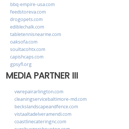
bbq-empire-usa.com
feedstoreva.com
drogopets.com
ediblechalk.com
tabletennisnearme.com
oaksofa.com
soultacohtx.com
capishcaps.com
gpsyfl.org
MEDIA PARTNER III
vwrepairarlington.com
cleaningservicebaltimore-md.com
beckslandscapeandfence.com
vistaaltadelveramendi.com
coastlinecateringnc.com
cuesburgershouston.com