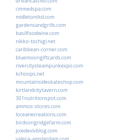
drivancastillo.com
cmmedspa.com
midletontkd.com
gardensandgrills.com
basilfoodwine.com
nikko-tochigi.net
caribbean-corner.com
bluemoongiftcards.com
rivercitysteampunkexpo.com
kchoops.net
mountainsideskateshop.com
kirtlandcitytavern.com
301nutritionspot.com
ammos-stores.com
loceanecreations.com
birdsongridgefarm.com
joiedevivblog.com
valera-amsterdam.com