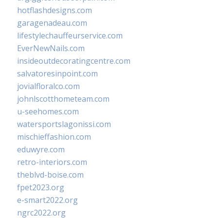
hotflashdesigns.com
garagenadeau.com
lifestylechauffeurservice.com
EverNewNails.com
insideoutdecoratingcentre.com
salvatoresinpoint.com
jovialfloralco.com
johnlscotthometeam.com
u-seehomes.com
watersportslagonissi.com
mischieffashion.com
eduwyre.com
retro-interiors.com
theblvd-boise.com
fpet2023.org
e-smart2022.org
ngrc2022.org