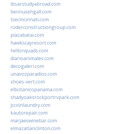
ibsarstudyabroad.com
bennusehgall.com
tsecincinnati.com
roderconstructiongroup.com
plazabatai.com
hawkscayresort.com
hellonquads.com
diarioanimales.com
decogaleri.com
unavozparadios.com
shoes-vert.com
elbotanicopanama.com
shadyoaksrockportrvpark.com
jccoinlaundry.com
kautorepair.com
marjaeswinebar.com
elmazatlanclinton.com