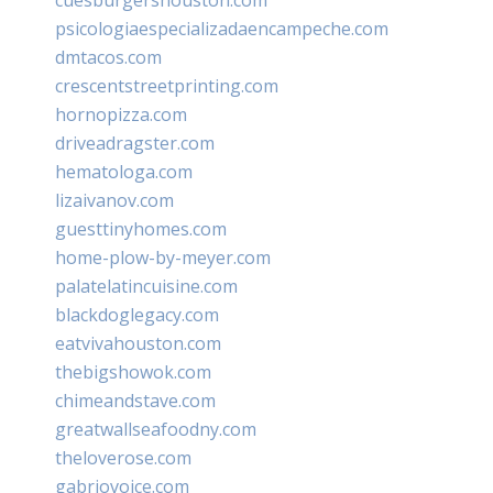
psicologiaespecializadaencampeche.com
dmtacos.com
crescentstreetprinting.com
hornopizza.com
driveadragster.com
hematologa.com
lizaivanov.com
guesttinyhomes.com
home-plow-by-meyer.com
palatelatincuisine.com
blackdoglegacy.com
eatvivahouston.com
thebigshowok.com
chimeandstave.com
greatwallseafoodny.com
theloverose.com
gabriovoice.com