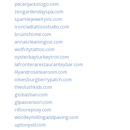
pecanjackstogo.com
zengardendayspa.com
sparklejewelryinc.com
ironcladtattoostudio.com
bruinshome.com
annascleaningsvc.com
wolfcitytattoo.com
oysterbayturkeytrot.com
lafronterarestauranteybar.com
lilyandrosetearoom.com
olivesburgberrypatch.com
theslushkids.com
giobastian.com
glpascensori.com
rifloorepoxy.com
woolleymillingandpaving.com
uptonpvd.com