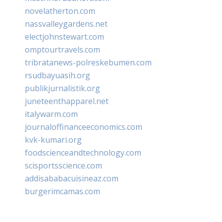
novelatherton.com
nassvalleygardens.net
electjohnstewart.com
omptourtravels.com
tribratanews-polreskebumen.com
rsudbayuasih.org
publikjurnalistik.org
juneteenthapparel.net
italywarm.com
journaloffinanceeconomics.com
kvk-kumari.org
foodscienceandtechnology.com
scisportsscience.com
addisababacuisineaz.com
burgerimcamas.com