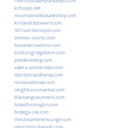
rivercitysteampunkexpo.com
kchoops.net
mountainsideskateshop.com
kirtlandcitytavern.com
301nutritionspot.com
ammos-stores.com
loceanecreations.com
birdsongridgefarm.com
joiedevivblog.com
valera-amsterdam.com
libertybrandhemp.com
norwoodinnwi.com
neighboursmarket.com
blackanguscareers.com
bolesfororegon.com
bodega-ole.com
thestreamlinerlounge.com
mestrinorubanofc.com