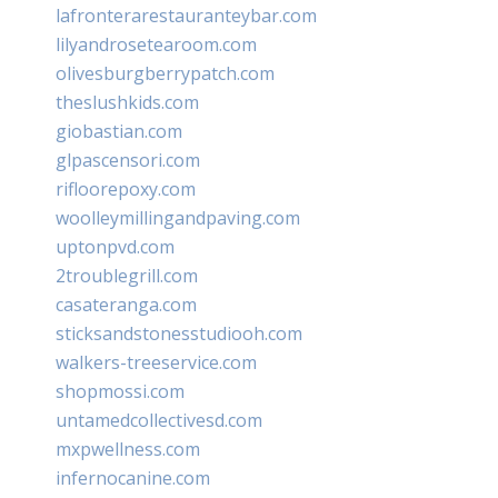
lafronterarestauranteybar.com
lilyandrosetearoom.com
olivesburgberrypatch.com
theslushkids.com
giobastian.com
glpascensori.com
rifloorepoxy.com
woolleymillingandpaving.com
uptonpvd.com
2troublegrill.com
casateranga.com
sticksandstonesstudiooh.com
walkers-treeservice.com
shopmossi.com
untamedcollectivesd.com
mxpwellness.com
infernocanine.com