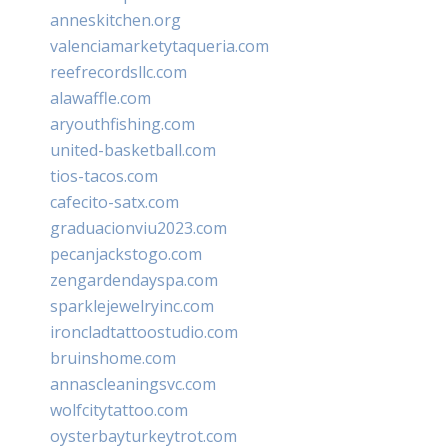
anneskitchen.org
valenciamarketytaqueria.com
reefrecordsllc.com
alawaffle.com
aryouthfishing.com
united-basketball.com
tios-tacos.com
cafecito-satx.com
graduacionviu2023.com
pecanjackstogo.com
zengardendayspa.com
sparklejewelryinc.com
ironcladtattoostudio.com
bruinshome.com
annascleaningsvc.com
wolfcitytattoo.com
oysterbayturkeytrot.com