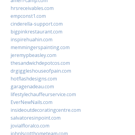
ameri-camp.com
hrsreceivables.com
empconst1.com
cinderella-support.com
bigpinkrestaurant.com
inspirehuahin.com
memmingerspainting.com
jeremypbeasley.com
thesandwichdepotcos.com
drgiggleshouseofpain.com
hotflashdesigns.com
garagenadeau.com
lifestylechauffeurservice.com
EverNewNails.com
insideoutdecoratingcentre.com
salvatoresinpoint.com
jovialfloralco.com
johnlscotthometeam.com