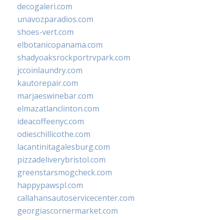
decogaleri.com
unavozparadios.com
shoes-vert.com
elbotanicopanama.com
shadyoaksrockportrvpark.com
jccoinlaundry.com
kautorepair.com
marjaeswinebar.com
elmazatlanclinton.com
ideacoffeenyc.com
odieschillicothe.com
lacantinitagalesburg.com
pizzadeliverybristol.com
greenstarsmogcheck.com
happypawspl.com
callahansautoservicecenter.com
georgiascornermarket.com