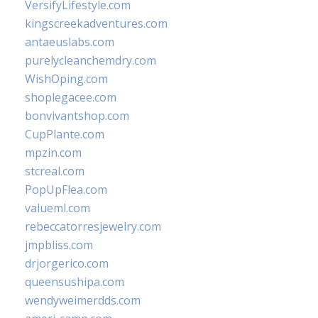
VersifyLifestyle.com
kingscreekadventures.com
antaeuslabs.com
purelycleanchemdry.com
WishOping.com
shoplegacee.com
bonvivantshop.com
CupPlante.com
mpzin.com
stcreal.com
PopUpFlea.com
valueml.com
rebeccatorresjewelry.com
jmpbliss.com
drjorgerico.com
queensushipa.com
wendyweimerdds.com