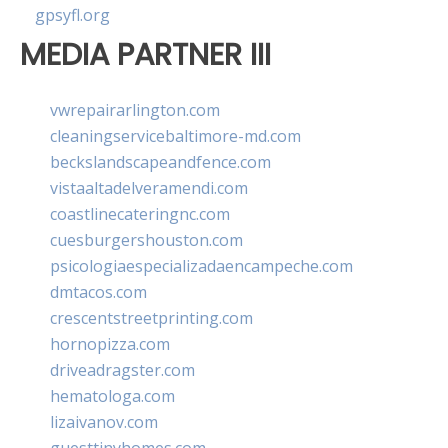
gpsyfl.org
MEDIA PARTNER III
vwrepairarlington.com
cleaningservicebaltimore-md.com
beckslandscapeandfence.com
vistaaltadelveramendi.com
coastlinecateringnc.com
cuesburgershouston.com
psicologiaespecializadaencampeche.com
dmtacos.com
crescentstreetprinting.com
hornopizza.com
driveadragster.com
hematologa.com
lizaivanov.com
guesttinyhomes.com