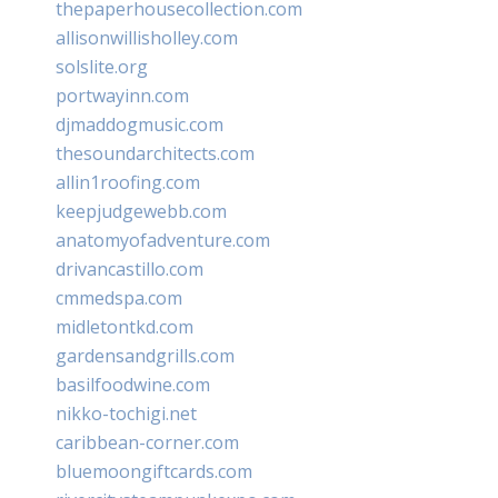
thepaperhousecollection.com
allisonwillisholley.com
solslite.org
portwayinn.com
djmaddogmusic.com
thesoundarchitects.com
allin1roofing.com
keepjudgewebb.com
anatomyofadventure.com
drivancastillo.com
cmmedspa.com
midletontkd.com
gardensandgrills.com
basilfoodwine.com
nikko-tochigi.net
caribbean-corner.com
bluemoongiftcards.com