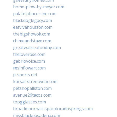
home-plow-by-meyer.com
palatelatincuisine.com
blackdoglegacy.com
eatvivahouston.com
thebigshowok.com
chimeandstave.com
greatwallseafoodny.com
theloverose.com
gabriovoice.com
resinflowart.com
p-sports.net
korsairstreetwear.com
petshopallston.com
avenue26tacos.com
topgglasses.com
broadmoornailsspacoloradosprings.com
missblackpasadena.com