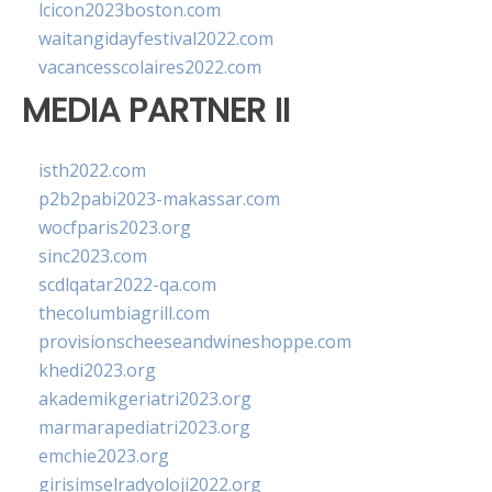
lcicon2023boston.com
waitangidayfestival2022.com
vacancesscolaires2022.com
MEDIA PARTNER II
isth2022.com
p2b2pabi2023-makassar.com
wocfparis2023.org
sinc2023.com
scdlqatar2022-qa.com
thecolumbiagrill.com
provisionscheeseandwineshoppe.com
khedi2023.org
akademikgeriatri2023.org
marmarapediatri2023.org
emchie2023.org
girisimselradyoloji2022.org