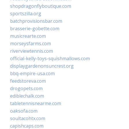
shopdragonflyboutique.com
sportszilla.org
batchprovisionsbar.com
brasserie-gobette.com
musicrearte.com
morseysfarms.com
riverviewtennis.com
official-kelly-toys-squishmallows.com
displaygardenonsuncrest.org
bbq-empire-usa.com
feedstoreva.com
drogopets.com
ediblechalk.com
tabletennisnearme.com
oaksofa.com
soultacohtx.com
capishcaps.com