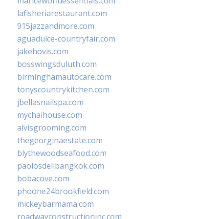
mariceworldessentials.com
lafisheriarestaurant.com
915jazzandmore.com
aguadulce-countryfair.com
jakehovis.com
bosswingsduluth.com
birminghamautocare.com
tonyscountrykitchen.com
jbellasnailspa.com
mychaihouse.com
alvisgrooming.com
thegeorginaestate.com
blythewoodseafood.com
paolosdelibangkok.com
bobacove.com
phoone24brookfield.com
mickeybarmama.com
roadwayconstructioninc.com