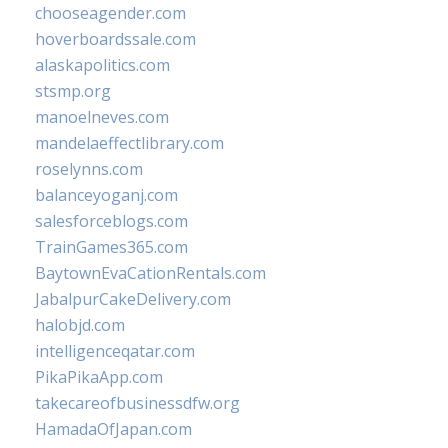
chooseagender.com
hoverboardssale.com
alaskapolitics.com
stsmp.org
manoelneves.com
mandelaeffectlibrary.com
roselynns.com
balanceyoganj.com
salesforceblogs.com
TrainGames365.com
BaytownEvaCationRentals.com
JabalpurCakeDelivery.com
halobjd.com
intelligenceqatar.com
PikaPikaApp.com
takecareofbusinessdfw.org
HamadaOfJapan.com