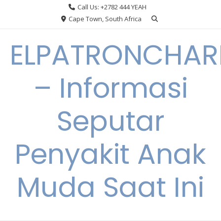
Skip
Call Us: +2782 444 YEAH
to
Cape Town, South Africa
content
ELPATRONCHA
– Informasi
Seputar
Penyakit Anak
Muda Saat Ini