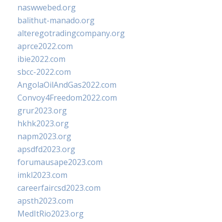
naswwebed.org
balithut-manado.org
alteregotradingcompany.org
aprce2022.com
ibie2022.com
sbcc-2022.com
AngolaOilAndGas2022.com
Convoy4Freedom2022.com
grur2023.org
hkhk2023.org
napm2023.org
apsdfd2023.org
forumausape2023.com
imkl2023.com
careerfaircsd2023.com
apsth2023.com
MedItRio2023.org