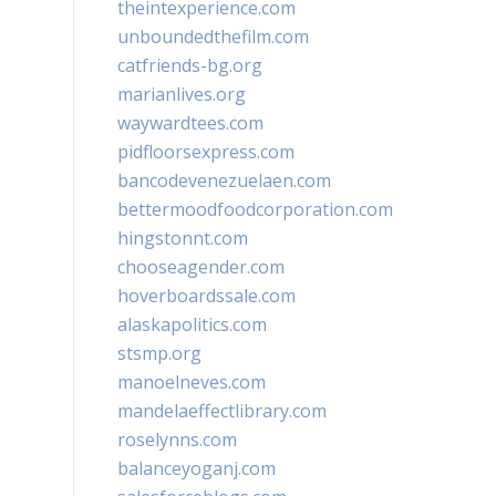
theintexperience.com
unboundedthefilm.com
catfriends-bg.org
marianlives.org
waywardtees.com
pidfloorsexpress.com
bancodevenezuelaen.com
bettermoodfoodcorporation.com
hingstonnt.com
chooseagender.com
hoverboardssale.com
alaskapolitics.com
stsmp.org
manoelneves.com
mandelaeffectlibrary.com
roselynns.com
balanceyoganj.com