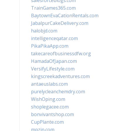
salesforceblogs.com
TrainGames365.com
BaytownEvaCationRentals.com
JabalpurCakeDelivery.com
halobjd.com
intelligenceqatar.com
PikaPikaApp.com
takecareofbusinessdfw.org
HamadaOfJapan.com
VersifyLifestyle.com
kingscreekadventures.com
antaeuslabs.com
purelycleanchemdry.com
WishOping.com
shoplegacee.com
bonvivantshop.com
CupPlante.com
mpzin.com