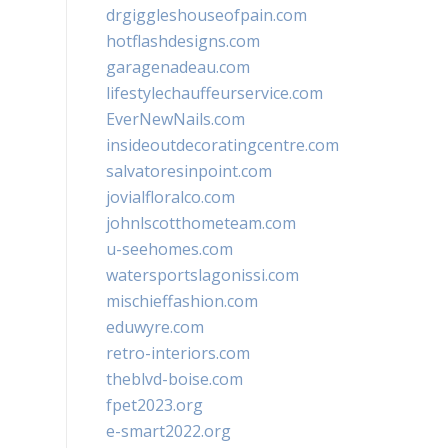
drgiggleshouseofpain.com
hotflashdesigns.com
garagenadeau.com
lifestylechauffeurservice.com
EverNewNails.com
insideoutdecoratingcentre.com
salvatoresinpoint.com
jovialfloralco.com
johnlscotthometeam.com
u-seehomes.com
watersportslagonissi.com
mischieffashion.com
eduwyre.com
retro-interiors.com
theblvd-boise.com
fpet2023.org
e-smart2022.org