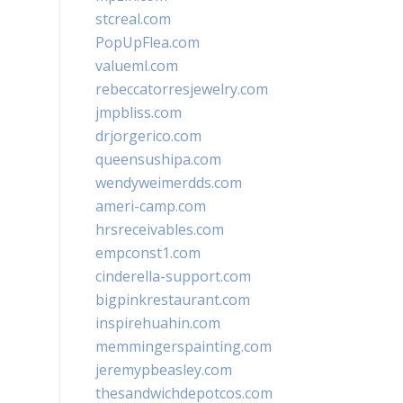
stcreal.com
PopUpFlea.com
valueml.com
rebeccatorresjewelry.com
jmpbliss.com
drjorgerico.com
queensushipa.com
wendyweimerdds.com
ameri-camp.com
hrsreceivables.com
empconst1.com
cinderella-support.com
bigpinkrestaurant.com
inspirehuahin.com
memmingerspainting.com
jeremypbeasley.com
thesandwichdepotcos.com