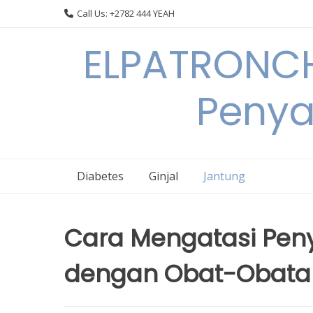
Skip
Call Us: +2782 444 YEAH
to
content
ELPATRONCH
Penya
Diabetes
Ginjal
Jantung
Cara Mengatasi Pen
dengan Obat-Obata