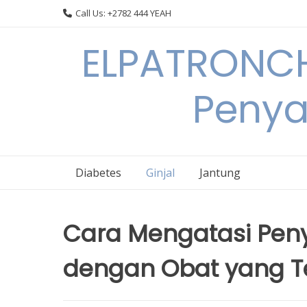
Skip
Call Us: +2782 444 YEAH
to
content
ELPATRONCH
Penya
Diabetes
Ginjal
Jantung
Cara Mengatasi Peny
dengan Obat yang T