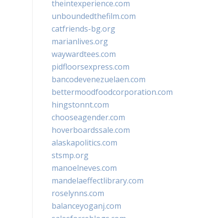
theintexperience.com
unboundedthefilm.com
catfriends-bg.org
marianlives.org
waywardtees.com
pidfloorsexpress.com
bancodevenezuelaen.com
bettermoodfoodcorporation.com
hingstonnt.com
chooseagender.com
hoverboardssale.com
alaskapolitics.com
stsmp.org
manoelneves.com
mandelaeffectlibrary.com
roselynns.com
balanceyoganj.com