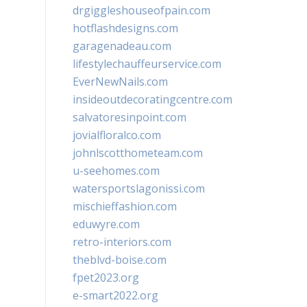
drgiggleshouseofpain.com
hotflashdesigns.com
garagenadeau.com
lifestylechauffeurservice.com
EverNewNails.com
insideoutdecoratingcentre.com
salvatoresinpoint.com
jovialfloralco.com
johnlscotthometeam.com
u-seehomes.com
watersportslagonissi.com
mischieffashion.com
eduwyre.com
retro-interiors.com
theblvd-boise.com
fpet2023.org
e-smart2022.org