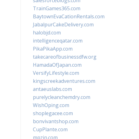
salesforceblogs.com
TrainGames365.com
BaytownEvaCationRentals.com
JabalpurCakeDelivery.com
halobjd.com
intelligenceqatar.com
PikaPikaApp.com
takecareofbusinessdfw.org
HamadaOfJapan.com
VersifyLifestyle.com
kingscreekadventures.com
antaeuslabs.com
purelycleanchemdry.com
WishOping.com
shoplegacee.com
bonvivantshop.com
CupPlante.com
mpzin.com