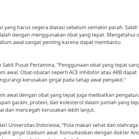
i yang harus segera diatasi sebelum semakin parah. Salah
 adalah dengan menggunakan obat yang tepat. Mengetahui 
stadium awal sangat penting karena dapat membantu
mah Sakit Pusat Pertamina, “Penggunaan obat yang tepat san
um awal. Obat-obatan seperti ACE inhibitor atau ARB dapat
urangi kerusakan ginjal pada tahap awal penyakit.”
adium awal dengan obat yang tepat juga melibatkan pengatur
pan garam, protein, dan kolesterol dalam jumlah yang tep
l dan mencegah kerusakan lebih lanjut.
 dari Universitas Indonesia, “Pola makan sehat dan olahraga
yakit ginjal stadium awal. Konsultasikan dengan dokter An