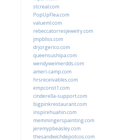
stcreal.com
PopUpFlea.com
valueml.com
rebeccatorresjewelry.com
jmpbliss.com
drjorgerico.com
queensushipa.com
wendyweimerdds.com
ameri-camp.com
hrsreceivables.com
empconst1.com
cinderella-support.com
bigpinkrestaurant.com
inspirehuahin.com
memmingerspainting.com
jeremypbeasley.com
thesandwichdepotcos.com