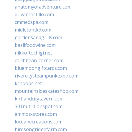
anatomyofadventure.com
drivancastillo.com
cmmedspa.com
midletontkd.com
gardensandgrills.com
basilfoodwine.com
nikko-tochigi.net
caribbean-corner.com
bluemoongiftcards.com
rivercitysteampunkexpo.com
kchoops.net
mountainsideskateshop.com
kirtlandcitytavern.com
301nutritionspot.com
ammos-stores.com
loceanecreations.com
birdsongridgefarm.com