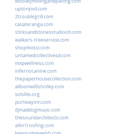
woolleymillingandpaving.com
uptonpvd.com
2troublegrill.com
casateranga.com
sticksandstonesstudiooh.com
walkers-treeservice.com
shopmossi.com
untamedcollectivesd.com
mxpwellness.com
infernocanine.com
thepaperhousecollection.com
allisonwillisholley.com
solslite.org
portwayinn.com
djmaddogmusic.com
thesoundarchitects.com
allin1roofing.com
keepjudgewebb.com