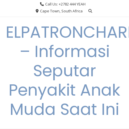
Skip
Call Us: +2782 444 YEAH
to
Cape Town, South Africa
content
ELPATRONCHA
– Informasi
Seputar
Penyakit Anak
Muda Saat Ini