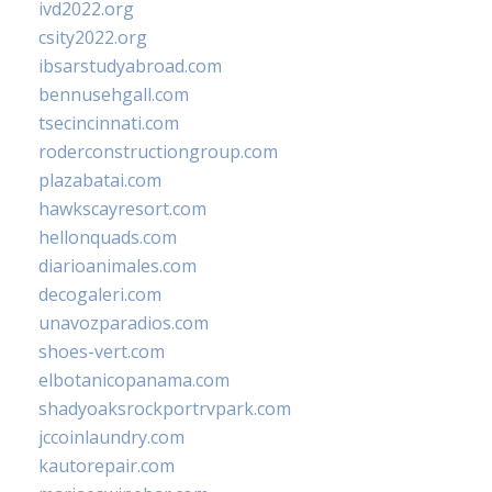
ivd2022.org
csity2022.org
ibsarstudyabroad.com
bennusehgall.com
tsecincinnati.com
roderconstructiongroup.com
plazabatai.com
hawkscayresort.com
hellonquads.com
diarioanimales.com
decogaleri.com
unavozparadios.com
shoes-vert.com
elbotanicopanama.com
shadyoaksrockportrvpark.com
jccoinlaundry.com
kautorepair.com