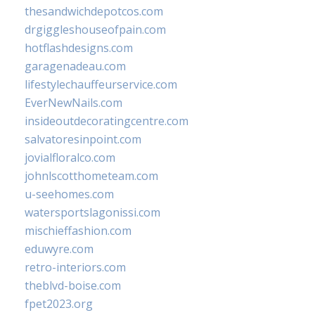
thesandwichdepotcos.com
drgiggleshouseofpain.com
hotflashdesigns.com
garagenadeau.com
lifestylechauffeurservice.com
EverNewNails.com
insideoutdecoratingcentre.com
salvatoresinpoint.com
jovialfloralco.com
johnlscotthometeam.com
u-seehomes.com
watersportslagonissi.com
mischieffashion.com
eduwyre.com
retro-interiors.com
theblvd-boise.com
fpet2023.org