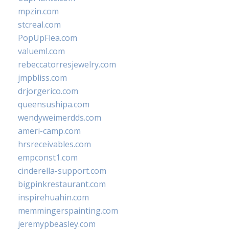
mpzin.com
stcreal.com
PopUpFlea.com
valueml.com
rebeccatorresjewelry.com
jmpbliss.com
drjorgerico.com
queensushipa.com
wendyweimerdds.com
ameri-camp.com
hrsreceivables.com
empconst1.com
cinderella-support.com
bigpinkrestaurant.com
inspirehuahin.com
memmingerspainting.com
jeremypbeasley.com