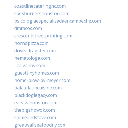
coastlinecateringnc.com
cuesburgershouston.com
psicologiaespecializadaencampeche.com
dmtacos.com
crescentstreetprinting.com
hornopizza.com
driveadragster.com
hematologa.com
lizaivanov.com
guesttinyhomes.com
home-plow-by-meyer.com
palatelatincuisine.com
blackdoglegacy.com
eatvivahouston.com
thebigshowok.com
chimeandstave.com
greatwallseafoodny.com