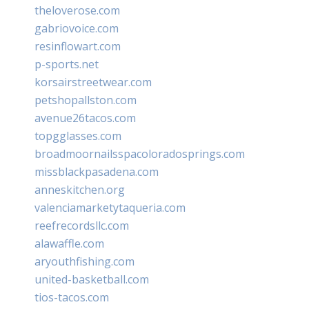
theloverose.com
gabriovoice.com
resinflowart.com
p-sports.net
korsairstreetwear.com
petshopallston.com
avenue26tacos.com
topgglasses.com
broadmoornailsspacoloradosprings.com
missblackpasadena.com
anneskitchen.org
valenciamarketytaqueria.com
reefrecordsllc.com
alawaffle.com
aryouthfishing.com
united-basketball.com
tios-tacos.com