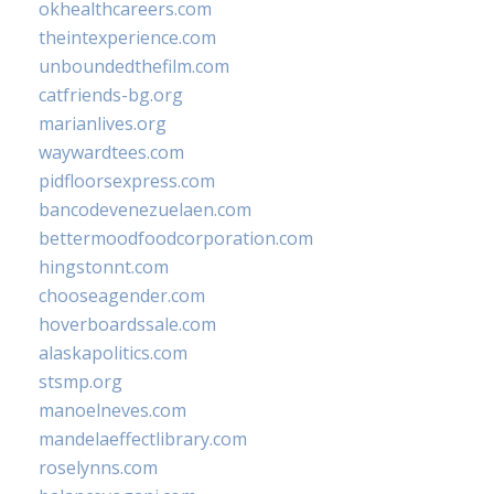
okhealthcareers.com
theintexperience.com
unboundedthefilm.com
catfriends-bg.org
marianlives.org
waywardtees.com
pidfloorsexpress.com
bancodevenezuelaen.com
bettermoodfoodcorporation.com
hingstonnt.com
chooseagender.com
hoverboardssale.com
alaskapolitics.com
stsmp.org
manoelneves.com
mandelaeffectlibrary.com
roselynns.com