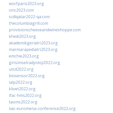
wocfparis2023.org
sinc2023.com
scdlqatar2022-qa.com
thecolumbiagrill.com
provisionscheeseandwineshoppe.com
khedi2023.org
akademikgeriatri2023.org
marmarapediatri2023.org
emchie2023.org
girisimselradyoloji2022.org
utcd2022.org
biosensor2022.org
ialp2022.org
klivet2022.org
ifac-hms2022.org
taoms2022.org
iias-euromena-conference2022.org