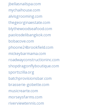
jbellasnailspa.com
mychaihouse.com
alvisgrooming.com
thegeorginaestate.com
blythewoodseafood.com
paolosdelibangkok.com
bobacove.com
phoone24brookfield.com
mickeybarmama.com
roadwayconstructioninc.com
shopdragonflyboutique.com
sportszilla.org
batchprovisionsbar.com
brasserie-gobette.com
musicrearte.com
morseysfarms.com
riverviewtennis.com