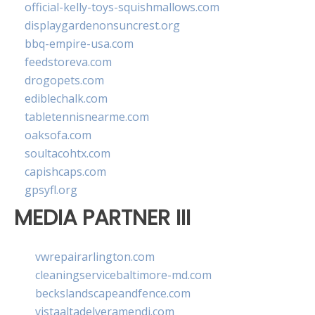
official-kelly-toys-squishmallows.com
displaygardenonsuncrest.org
bbq-empire-usa.com
feedstoreva.com
drogopets.com
ediblechalk.com
tabletennisnearme.com
oaksofa.com
soultacohtx.com
capishcaps.com
gpsyfl.org
MEDIA PARTNER III
vwrepairarlington.com
cleaningservicebaltimore-md.com
beckslandscapeandfence.com
vistaaltadelveramendi.com