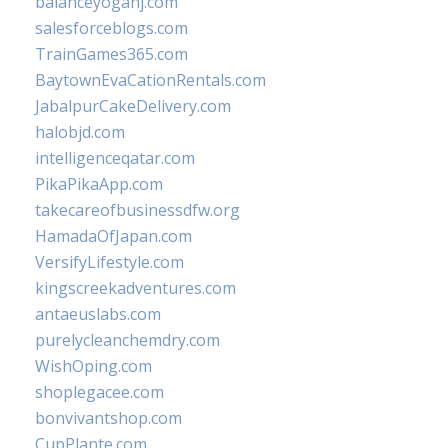
balanceyoganj.com
salesforceblogs.com
TrainGames365.com
BaytownEvaCationRentals.com
JabalpurCakeDelivery.com
halobjd.com
intelligenceqatar.com
PikaPikaApp.com
takecareofbusinessdfw.org
HamadaOfJapan.com
VersifyLifestyle.com
kingscreekadventures.com
antaeuslabs.com
purelycleanchemdry.com
WishOping.com
shoplegacee.com
bonvivantshop.com
CupPlante.com