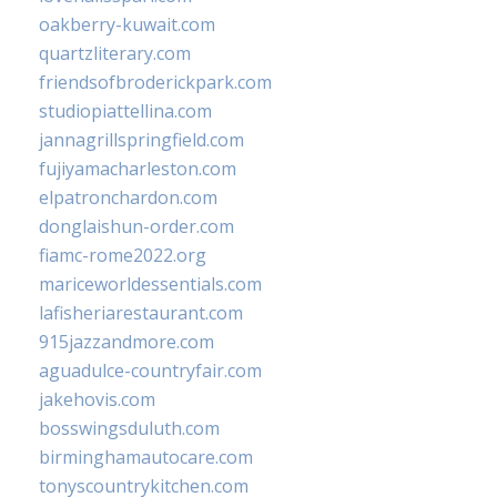
oakberry-kuwait.com
quartzliterary.com
friendsofbroderickpark.com
studiopiattellina.com
jannagrillspringfield.com
fujiyamacharleston.com
elpatronchardon.com
donglaishun-order.com
fiamc-rome2022.org
mariceworldessentials.com
lafisheriarestaurant.com
915jazzandmore.com
aguadulce-countryfair.com
jakehovis.com
bosswingsduluth.com
birminghamautocare.com
tonyscountrykitchen.com