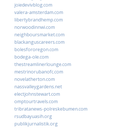
joiedevivblog.com
valera-amsterdam.com
libertybrandhemp.com
norwoodinnwi.com
neighboursmarket.com
blackanguscareers.com
bolesfororegon.com
bodega-ole.com
thestreamlinerlounge.com
mestrinorubanofc.com
novelatherton.com
nassvalleygardens.net
electjohnstewart.com
omptourtravels.com
tribratanews-polreskebumen.com
rsudbayuasih.org
publikjurnalistik.org