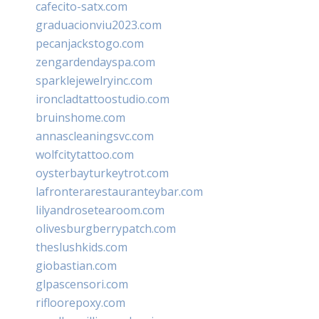
cafecito-satx.com
graduacionviu2023.com
pecanjackstogo.com
zengardendayspa.com
sparklejewelryinc.com
ironcladtattoostudio.com
bruinshome.com
annascleaningsvc.com
wolfcitytattoo.com
oysterbayturkeytrot.com
lafronterarestauranteybar.com
lilyandrosetearoom.com
olivesburgberrypatch.com
theslushkids.com
giobastian.com
glpascensori.com
rifloorepoxy.com