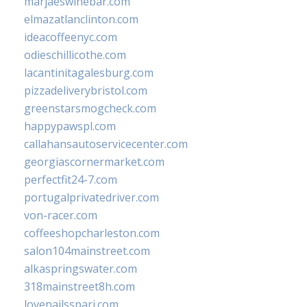
marjaeswinebar.com
elmazatlanclinton.com
ideacoffeenyc.com
odieschillicothe.com
lacantinitagalesburg.com
pizzadeliverybristol.com
greenstarsmogcheck.com
happypawspl.com
callahansautoservicecenter.com
georgiascornermarket.com
perfectfit24-7.com
portugalprivatedriver.com
von-racer.com
coffeeshopcharleston.com
salon104mainstreet.com
alkaspringswater.com
318mainstreet8h.com
lovenailsspari.com