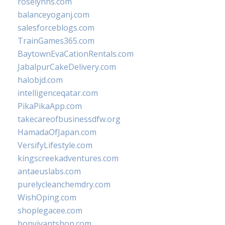
roselynns.com
balanceyoganj.com
salesforceblogs.com
TrainGames365.com
BaytownEvaCationRentals.com
JabalpurCakeDelivery.com
halobjd.com
intelligenceqatar.com
PikaPikaApp.com
takecareofbusinessdfw.org
HamadaOfJapan.com
VersifyLifestyle.com
kingscreekadventures.com
antaeuslabs.com
purelycleanchemdry.com
WishOping.com
shoplegacee.com
bonvivantshop.com