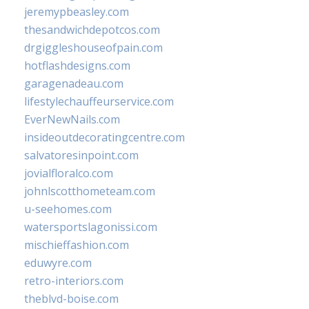
jeremypbeasley.com
thesandwichdepotcos.com
drgiggleshouseofpain.com
hotflashdesigns.com
garagenadeau.com
lifestylechauffeurservice.com
EverNewNails.com
insideoutdecoratingcentre.com
salvatoresinpoint.com
jovialfloralco.com
johnlscotthometeam.com
u-seehomes.com
watersportslagonissi.com
mischieffashion.com
eduwyre.com
retro-interiors.com
theblvd-boise.com