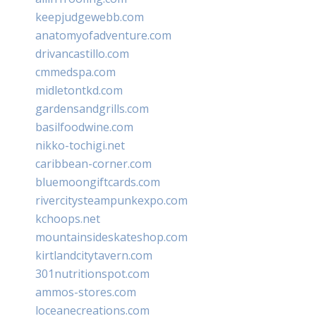
keepjudgewebb.com
anatomyofadventure.com
drivancastillo.com
cmmedspa.com
midletontkd.com
gardensandgrills.com
basilfoodwine.com
nikko-tochigi.net
caribbean-corner.com
bluemoongiftcards.com
rivercitysteampunkexpo.com
kchoops.net
mountainsideskateshop.com
kirtlandcitytavern.com
301nutritionspot.com
ammos-stores.com
loceanecreations.com