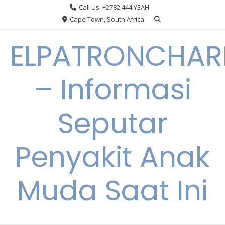
Skip
Call Us: +2782 444 YEAH
to
Cape Town, South Africa
content
ELPATRONCHA
– Informasi
Seputar
Penyakit Anak
Muda Saat Ini