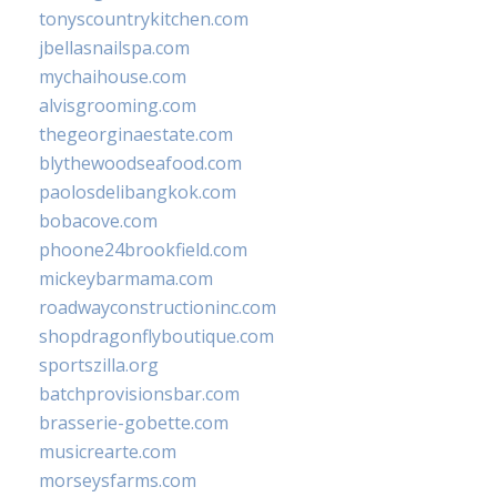
tonyscountrykitchen.com
jbellasnailspa.com
mychaihouse.com
alvisgrooming.com
thegeorginaestate.com
blythewoodseafood.com
paolosdelibangkok.com
bobacove.com
phoone24brookfield.com
mickeybarmama.com
roadwayconstructioninc.com
shopdragonflyboutique.com
sportszilla.org
batchprovisionsbar.com
brasserie-gobette.com
musicrearte.com
morseysfarms.com