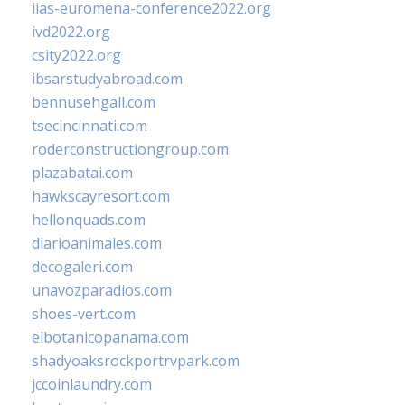
iias-euromena-conference2022.org
ivd2022.org
csity2022.org
ibsarstudyabroad.com
bennusehgall.com
tsecincinnati.com
roderconstructiongroup.com
plazabatai.com
hawkscayresort.com
hellonquads.com
diarioanimales.com
decogaleri.com
unavozparadios.com
shoes-vert.com
elbotanicopanama.com
shadyoaksrockportrvpark.com
jccoinlaundry.com