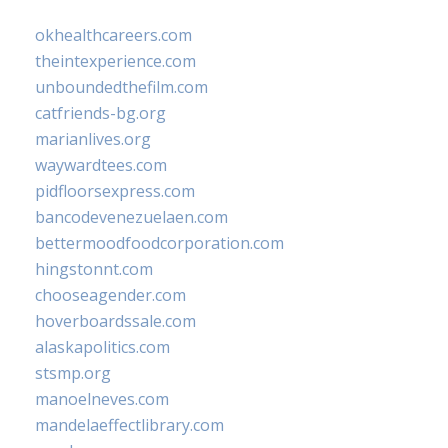
okhealthcareers.com
theintexperience.com
unboundedthefilm.com
catfriends-bg.org
marianlives.org
waywardtees.com
pidfloorsexpress.com
bancodevenezuelaen.com
bettermoodfoodcorporation.com
hingstonnt.com
chooseagender.com
hoverboardssale.com
alaskapolitics.com
stsmp.org
manoelneves.com
mandelaeffectlibrary.com