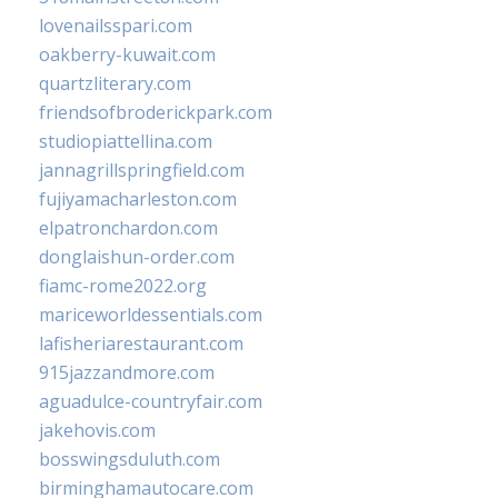
lovenailsspari.com
oakberry-kuwait.com
quartzliterary.com
friendsofbroderickpark.com
studiopiattellina.com
jannagrillspringfield.com
fujiyamacharleston.com
elpatronchardon.com
donglaishun-order.com
fiamc-rome2022.org
mariceworldessentials.com
lafisheriarestaurant.com
915jazzandmore.com
aguadulce-countryfair.com
jakehovis.com
bosswingsduluth.com
birminghamautocare.com