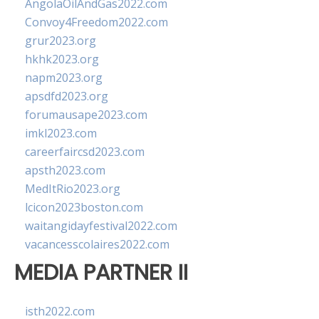
AngolaOilAndGas2022.com
Convoy4Freedom2022.com
grur2023.org
hkhk2023.org
napm2023.org
apsdfd2023.org
forumausape2023.com
imkl2023.com
careerfaircsd2023.com
apsth2023.com
MedItRio2023.org
lcicon2023boston.com
waitangidayfestival2022.com
vacancesscolaires2022.com
MEDIA PARTNER II
isth2022.com