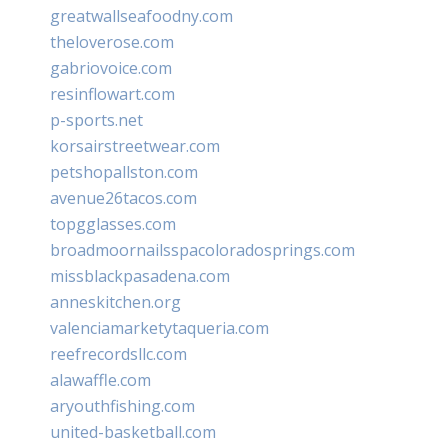
greatwallseafoodny.com
theloverose.com
gabriovoice.com
resinflowart.com
p-sports.net
korsairstreetwear.com
petshopallston.com
avenue26tacos.com
topgglasses.com
broadmoornailsspacoloradosprings.com
missblackpasadena.com
anneskitchen.org
valenciamarketytaqueria.com
reefrecordsllc.com
alawaffle.com
aryouthfishing.com
united-basketball.com