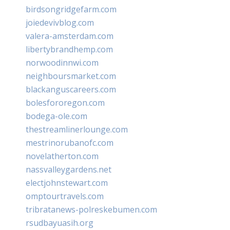
birdsongridgefarm.com
joiedevivblog.com
valera-amsterdam.com
libertybrandhemp.com
norwoodinnwi.com
neighboursmarket.com
blackanguscareers.com
bolesfororegon.com
bodega-ole.com
thestreamlinerlounge.com
mestrinorubanofc.com
novelatherton.com
nassvalleygardens.net
electjohnstewart.com
omptourtravels.com
tribratanews-polreskebumen.com
rsudbayuasih.org