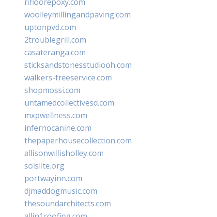
rifloorepoxy.com
woolleymillingandpaving.com
uptonpvd.com
2troublegrill.com
casateranga.com
sticksandstonesstudiooh.com
walkers-treeservice.com
shopmossi.com
untamedcollectivesd.com
mxpwellness.com
infernocanine.com
thepaperhousecollection.com
allisonwillisholley.com
solslite.org
portwayinn.com
djmaddogmusic.com
thesoundarchitects.com
allin1roofing.com