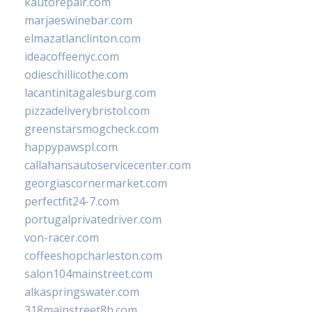
kautorepair.com
marjaeswinebar.com
elmazatlanclinton.com
ideacoffeenyc.com
odieschillicothe.com
lacantinitagalesburg.com
pizzadeliverybristol.com
greenstarsmogcheck.com
happypawspl.com
callahansautoservicecenter.com
georgiascornermarket.com
perfectfit24-7.com
portugalprivatedriver.com
von-racer.com
coffeeshopcharleston.com
salon104mainstreet.com
alkaspringswater.com
318mainstreet8h.com