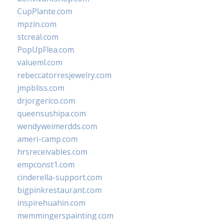
CupPlante.com
mpzin.com
stcreal.com
PopUpFlea.com
valueml.com
rebeccatorresjewelry.com
jmpbliss.com
drjorgerico.com
queensushipa.com
wendyweimerdds.com
ameri-camp.com
hrsreceivables.com
empconst1.com
cinderella-support.com
bigpinkrestaurant.com
inspirehuahin.com
memmingerspainting.com