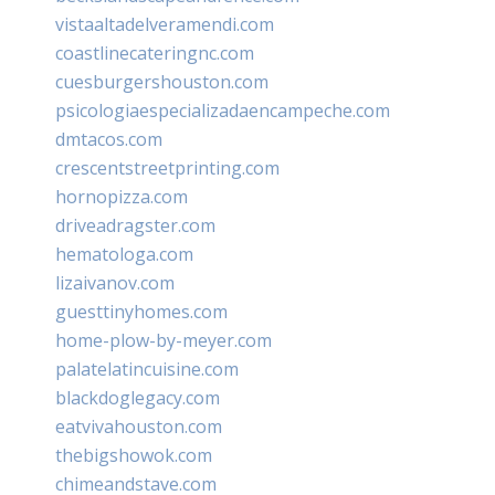
vistaaltadelveramendi.com
coastlinecateringnc.com
cuesburgershouston.com
psicologiaespecializadaencampeche.com
dmtacos.com
crescentstreetprinting.com
hornopizza.com
driveadragster.com
hematologa.com
lizaivanov.com
guesttinyhomes.com
home-plow-by-meyer.com
palatelatincuisine.com
blackdoglegacy.com
eatvivahouston.com
thebigshowok.com
chimeandstave.com