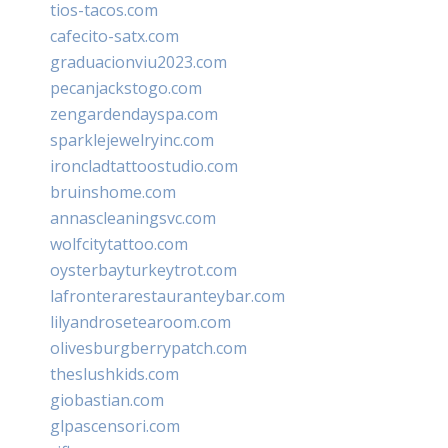
tios-tacos.com
cafecito-satx.com
graduacionviu2023.com
pecanjackstogo.com
zengardendayspa.com
sparklejewelryinc.com
ironcladtattoostudio.com
bruinshome.com
annascleaningsvc.com
wolfcitytattoo.com
oysterbayturkeytrot.com
lafronterarestauranteybar.com
lilyandrosetearoom.com
olivesburgberrypatch.com
theslushkids.com
giobastian.com
glpascensori.com