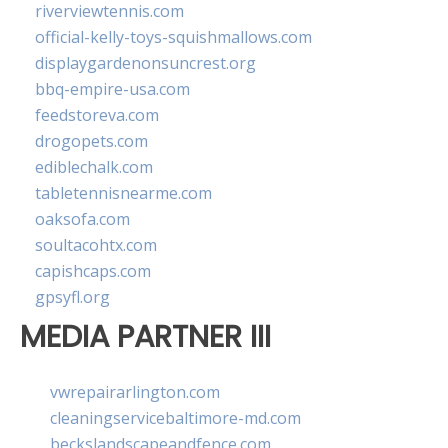
riverviewtennis.com
official-kelly-toys-squishmallows.com
displaygardenonsuncrest.org
bbq-empire-usa.com
feedstoreva.com
drogopets.com
ediblechalk.com
tabletennisnearme.com
oaksofa.com
soultacohtx.com
capishcaps.com
gpsyfl.org
MEDIA PARTNER III
vwrepairarlington.com
cleaningservicebaltimore-md.com
beckslandscapeandfence.com