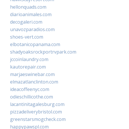
hellonquads.com
diarioanimales.com
decogaleri.com
unavozparadios.com
shoes-vert.com
elbotanicopanama.com
shadyoaksrockportrvpark.com
jccoinlaundry.com
kautorepair.com
marjaeswinebar.com
elmazatlanclinton.com
ideacoffeenyc.com
odieschillicothe.com
lacantinitagalesburg.com
pizzadeliverybristol.com
greenstarsmogcheck.com
happypawspl.com