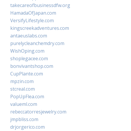
takecareofbusinessdfw.org
HamadaOfJapan.com
VersifyLifestyle.com
kingscreekadventures.com
antaeuslabs.com
purelycleanchemdry.com
WishOping.com
shoplegacee.com
bonvivantshop.com
CupPlante.com
mpzin.com
stcreal.com
PopUpFlea.com
valueml.com
rebeccatorresjewelry.com
jmpbliss.com
drjorgerico.com