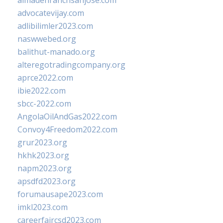
almadenranchsanjose.com
advocatevijay.com
adlibilimler2023.com
naswwebed.org
balithut-manado.org
alteregotradingcompany.org
aprce2022.com
ibie2022.com
sbcc-2022.com
AngolaOilAndGas2022.com
Convoy4Freedom2022.com
grur2023.org
hkhk2023.org
napm2023.org
apsdfd2023.org
forumausape2023.com
imkl2023.com
careerfaircsd2023.com