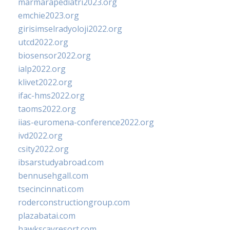
marmarapediatri2023.org
emchie2023.org
girisimselradyoloji2022.org
utcd2022.org
biosensor2022.org
ialp2022.org
klivet2022.org
ifac-hms2022.org
taoms2022.org
iias-euromena-conference2022.org
ivd2022.org
csity2022.org
ibsarstudyabroad.com
bennusehgall.com
tsecincinnati.com
roderconstructiongroup.com
plazabatai.com
hawkscayresort.com