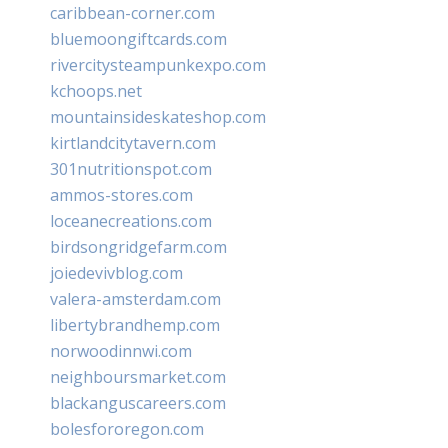
caribbean-corner.com
bluemoongiftcards.com
rivercitysteampunkexpo.com
kchoops.net
mountainsideskateshop.com
kirtlandcitytavern.com
301nutritionspot.com
ammos-stores.com
loceanecreations.com
birdsongridgefarm.com
joiedevivblog.com
valera-amsterdam.com
libertybrandhemp.com
norwoodinnwi.com
neighboursmarket.com
blackanguscareers.com
bolesfororegon.com