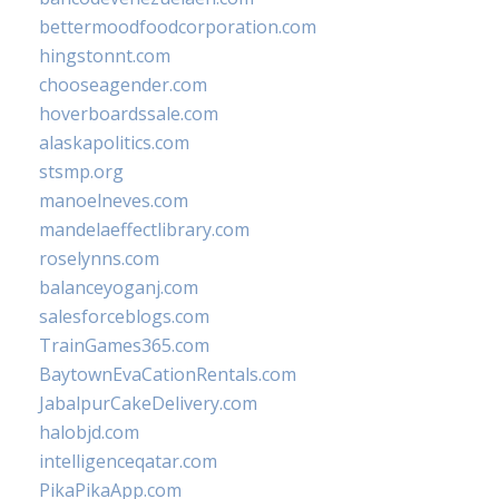
bettermoodfoodcorporation.com
hingstonnt.com
chooseagender.com
hoverboardssale.com
alaskapolitics.com
stsmp.org
manoelneves.com
mandelaeffectlibrary.com
roselynns.com
balanceyoganj.com
salesforceblogs.com
TrainGames365.com
BaytownEvaCationRentals.com
JabalpurCakeDelivery.com
halobjd.com
intelligenceqatar.com
PikaPikaApp.com