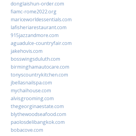
donglaishun-order.com
fiamc-rome2022.org
mariceworldessentials.com
lafisheriarestaurant.com
915jazzandmore.com
aguadulce-countryfair.com
jakehovis.com
bosswingsduluth.com
birminghamautocare.com
tonyscountrykitchen.com
jbellasnailspa.com
mychaihouse.com
alvisgrooming.com
thegeorginaestate.com
blythewoodseafood.com
paolosdelibangkok.com
bobacove.com