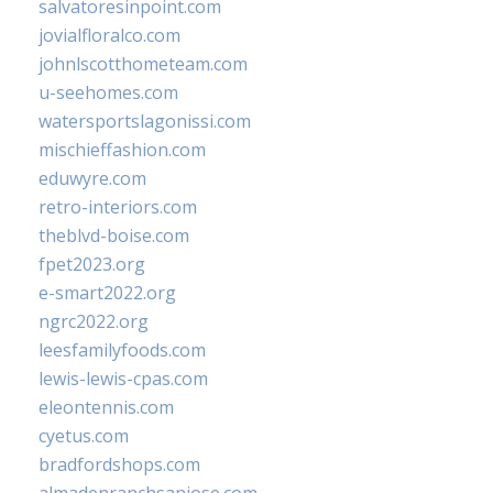
salvatoresinpoint.com
jovialfloralco.com
johnlscotthometeam.com
u-seehomes.com
watersportslagonissi.com
mischieffashion.com
eduwyre.com
retro-interiors.com
theblvd-boise.com
fpet2023.org
e-smart2022.org
ngrc2022.org
leesfamilyfoods.com
lewis-lewis-cpas.com
eleontennis.com
cyetus.com
bradfordshops.com