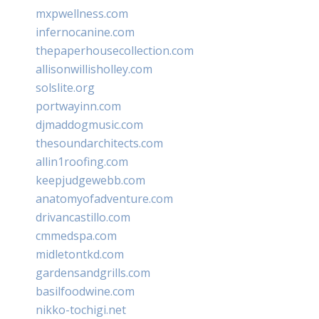
mxpwellness.com
infernocanine.com
thepaperhousecollection.com
allisonwillisholley.com
solslite.org
portwayinn.com
djmaddogmusic.com
thesoundarchitects.com
allin1roofing.com
keepjudgewebb.com
anatomyofadventure.com
drivancastillo.com
cmmedspa.com
midletontkd.com
gardensandgrills.com
basilfoodwine.com
nikko-tochigi.net