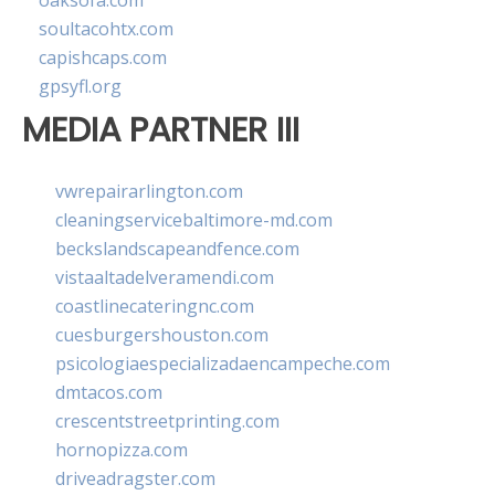
oaksofa.com
soultacohtx.com
capishcaps.com
gpsyfl.org
MEDIA PARTNER III
vwrepairarlington.com
cleaningservicebaltimore-md.com
beckslandscapeandfence.com
vistaaltadelveramendi.com
coastlinecateringnc.com
cuesburgershouston.com
psicologiaespecializadaencampeche.com
dmtacos.com
crescentstreetprinting.com
hornopizza.com
driveadragster.com