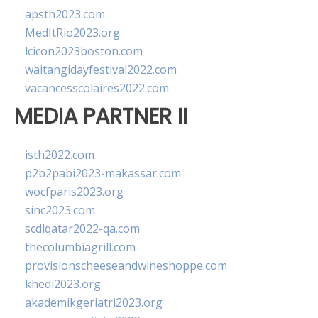
apsth2023.com
MedItRio2023.org
lcicon2023boston.com
waitangidayfestival2022.com
vacancesscolaires2022.com
MEDIA PARTNER II
isth2022.com
p2b2pabi2023-makassar.com
wocfparis2023.org
sinc2023.com
scdlqatar2022-qa.com
thecolumbiagrill.com
provisionscheeseandwineshoppe.com
khedi2023.org
akademikgeriatri2023.org