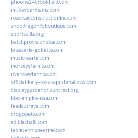
phoone24brookfield.com
mickeybarmama.com
roadwayconstructioninc.com
shopdragonflyboutique.com
sportszilla.org
batchprovisionsbar.com
brasserie-gobette.com
musicrearte.com
morseysfarms.com
riverviewtennis.com
official-kelly-toys-squishmallows.com
displaygardenonsuncrest.org
bbq-empire-usa.com
feedstoreva.com
drogopets.com
ediblechalk.com
tabletennisnearme.com