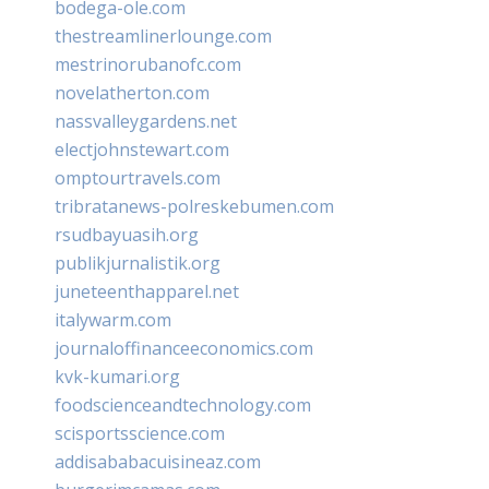
bodega-ole.com
thestreamlinerlounge.com
mestrinorubanofc.com
novelatherton.com
nassvalleygardens.net
electjohnstewart.com
omptourtravels.com
tribratanews-polreskebumen.com
rsudbayuasih.org
publikjurnalistik.org
juneteenthapparel.net
italywarm.com
journaloffinanceeconomics.com
kvk-kumari.org
foodscienceandtechnology.com
scisportsscience.com
addisababacuisineaz.com