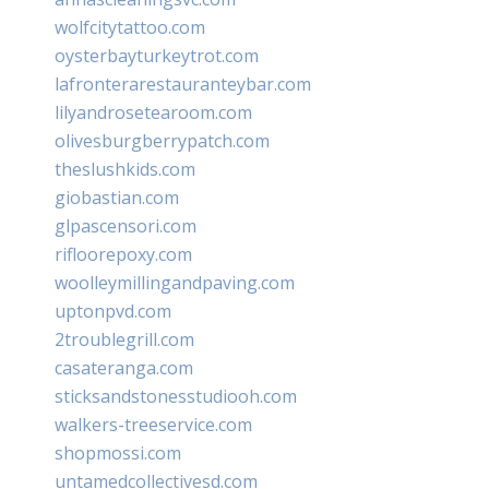
wolfcitytattoo.com
oysterbayturkeytrot.com
lafronterarestauranteybar.com
lilyandrosetearoom.com
olivesburgberrypatch.com
theslushkids.com
giobastian.com
glpascensori.com
rifloorepoxy.com
woolleymillingandpaving.com
uptonpvd.com
2troublegrill.com
casateranga.com
sticksandstonesstudiooh.com
walkers-treeservice.com
shopmossi.com
untamedcollectivesd.com