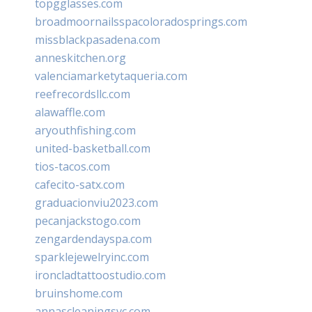
topgglasses.com
broadmoornailsspacoloradosprings.com
missblackpasadena.com
anneskitchen.org
valenciamarketytaqueria.com
reefrecordsllc.com
alawaffle.com
aryouthfishing.com
united-basketball.com
tios-tacos.com
cafecito-satx.com
graduacionviu2023.com
pecanjackstogo.com
zengardendayspa.com
sparklejewelryinc.com
ironcladtattoostudio.com
bruinshome.com
annascleaningsvc.com