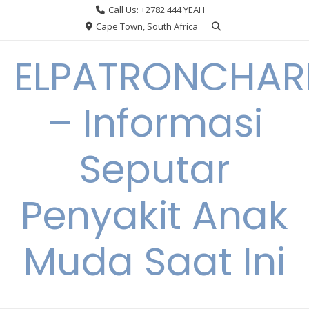
Skip
Call Us: +2782 444 YEAH
to
Cape Town, South Africa
content
ELPATRONCHA
– Informasi
Seputar
Penyakit Anak
Muda Saat Ini