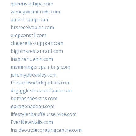
queensushipa.com
wendyweimerdds.com
ameri-camp.com
hrsreceivables.com
empconst1.com
cinderella-support.com
bigpinkrestaurant.com
inspirehuahin.com
memmingerspainting.com
jeremypbeasley.com
thesandwichdepotcos.com
drgiggleshouseofpain.com
hotflashdesigns.com
garagenadeau.com
lifestylechauffeurservice.com
EverNewNails.com
insideoutdecoratingcentre.com