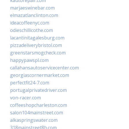
kautorepair.com
marjaeswinebar.com
elmazatlanclinton.com
ideacoffeenyc.com
odieschillicothe.com
lacantinitagalesburg.com
pizzadeliverybristol.com
greenstarsmogcheck.com
happypawspl.com
callahansautoservicecenter.com
georgiascornermarket.com
perfectfit24-7.com
portugalprivatedriver.com
von-racer.com
coffeeshopcharleston.com
salon104mainstreet.com
alkaspringswater.com
318mainstreet8h.com