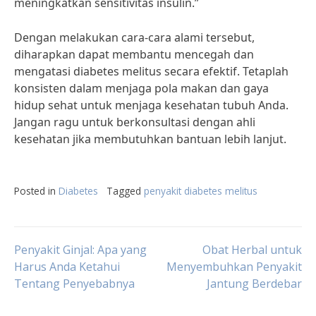
meningkatkan sensitivitas insulin.”
Dengan melakukan cara-cara alami tersebut,
diharapkan dapat membantu mencegah dan
mengatasi diabetes melitus secara efektif. Tetaplah
konsisten dalam menjaga pola makan dan gaya
hidup sehat untuk menjaga kesehatan tubuh Anda.
Jangan ragu untuk berkonsultasi dengan ahli
kesehatan jika membutuhkan bantuan lebih lanjut.
Posted in
Diabetes
Tagged
penyakit diabetes melitus
Post
Penyakit Ginjal: Apa yang
Obat Herbal untuk
Harus Anda Ketahui
Menyembuhkan Penyakit
Tentang Penyebabnya
Jantung Berdebar
navigation