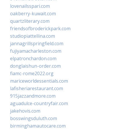
lovenailsspari.com
oakberry-kuwait.com
quartzliterary.com
friendsofbroderickpark.com
studiopiattellina.com
jannagrillspringfield.com
fujiyamacharleston.com
elpatronchardon.com
donglaishun-order.com
fiamc-rome2022.org
mariceworldessentials.com
lafisheriarestaurant.com
915jazzandmore.com
aguadulce-countryfair.com
jakehovis.com
bosswingsduluth.com
birminghamautocare.com