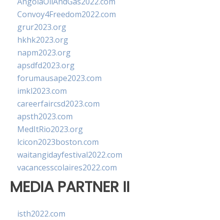
AngolaOilAndGas2022.com
Convoy4Freedom2022.com
grur2023.org
hkhk2023.org
napm2023.org
apsdfd2023.org
forumausape2023.com
imkl2023.com
careerfaircsd2023.com
apsth2023.com
MedItRio2023.org
lcicon2023boston.com
waitangidayfestival2022.com
vacancesscolaires2022.com
MEDIA PARTNER II
isth2022.com