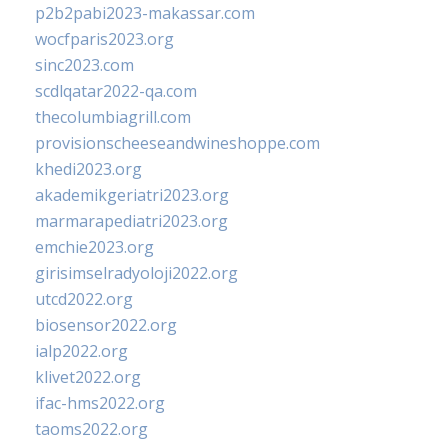
p2b2pabi2023-makassar.com
wocfparis2023.org
sinc2023.com
scdlqatar2022-qa.com
thecolumbiagrill.com
provisionscheeseandwineshoppe.com
khedi2023.org
akademikgeriatri2023.org
marmarapediatri2023.org
emchie2023.org
girisimselradyoloji2022.org
utcd2022.org
biosensor2022.org
ialp2022.org
klivet2022.org
ifac-hms2022.org
taoms2022.org