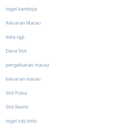
togel kamboja
Keluaran Macau
data sgp
Dana Slot
pengeluaran macau
keluaran macau
Slot Pulsa
Slot Resmi
togel sdy lotto