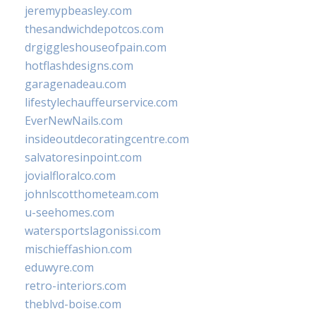
jeremypbeasley.com
thesandwichdepotcos.com
drgiggleshouseofpain.com
hotflashdesigns.com
garagenadeau.com
lifestylechauffeurservice.com
EverNewNails.com
insideoutdecoratingcentre.com
salvatoresinpoint.com
jovialfloralco.com
johnlscotthometeam.com
u-seehomes.com
watersportslagonissi.com
mischieffashion.com
eduwyre.com
retro-interiors.com
theblvd-boise.com