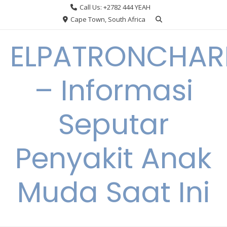
Skip
Call Us: +2782 444 YEAH
to
Cape Town, South Africa
content
ELPATRONCHA
– Informasi
Seputar
Penyakit Anak
Muda Saat Ini