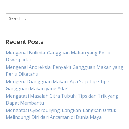
Search
for:
Recent Posts
Mengenal Bulimia: Gangguan Makan yang Perlu
Diwaspadai
Mengenal Anoreksia: Penyakit Gangguan Makan yang
Perlu Diketahui
Mengenal Gangguan Makan: Apa Saja Tipe-tipe
Gangguan Makan yang Ada?
Mengatasi Masalah Citra Tubuh: Tips dan Trik yang
Dapat Membantu
Mengatasi Cyberbullying: Langkah-Langkah Untuk
Melindungi Diri dari Ancaman di Dunia Maya