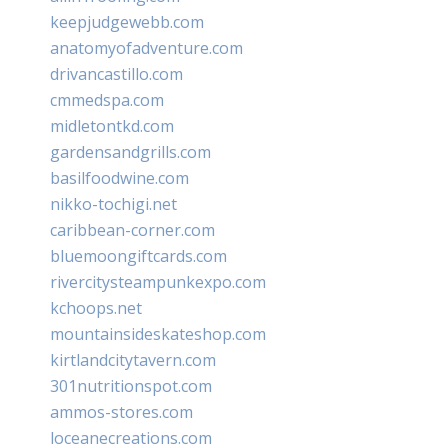
keepjudgewebb.com
anatomyofadventure.com
drivancastillo.com
cmmedspa.com
midletontkd.com
gardensandgrills.com
basilfoodwine.com
nikko-tochigi.net
caribbean-corner.com
bluemoongiftcards.com
rivercitysteampunkexpo.com
kchoops.net
mountainsideskateshop.com
kirtlandcitytavern.com
301nutritionspot.com
ammos-stores.com
loceanecreations.com