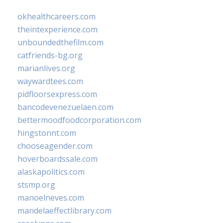
okhealthcareers.com
theintexperience.com
unboundedthefilm.com
catfriends-bg.org
marianlives.org
waywardtees.com
pidfloorsexpress.com
bancodevenezuelaen.com
bettermoodfoodcorporation.com
hingstonnt.com
chooseagender.com
hoverboardssale.com
alaskapolitics.com
stsmp.org
manoelneves.com
mandelaeffectlibrary.com