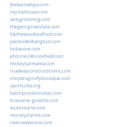
jbellasnailspa.com
mychaihouse.com
alvisgrooming.com
thegeorginaestate.com
blythewoodseafood.com
paolosdelibangkok.com
bobacove.com
phoone24brookfield.com
mickeybarmama.com
roadwayconstructioninc.com
shopdragonflyboutique.com
sportszilla.org
batchprovisionsbar.com
brasserie-gobette.com
musicrearte.com
morseysfarms.com
riverviewtennis.com