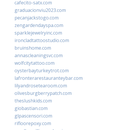
cafecito-satx.com
graduacionviu2023.com
pecanjackstogo.com
zengardendayspa.com
sparklejewelryinc.com
ironcladtattoostudio.com
bruinshome.com
annascleaningsvc.com
wolfcitytattoo.com
oysterbayturkeytrot.com
lafronterarestauranteybar.com
lilyandrosetearoom.com
olivesburgberrypatch.com
theslushkids.com
giobastian.com
glpascensori.com
rifloorepoxy.com