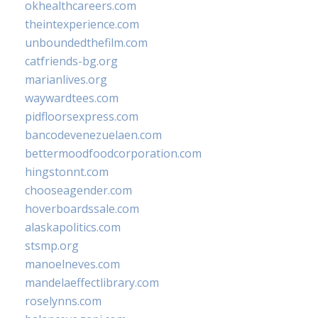
okhealthcareers.com
theintexperience.com
unboundedthefilm.com
catfriends-bg.org
marianlives.org
waywardtees.com
pidfloorsexpress.com
bancodevenezuelaen.com
bettermoodfoodcorporation.com
hingstonnt.com
chooseagender.com
hoverboardssale.com
alaskapolitics.com
stsmp.org
manoelneves.com
mandelaeffectlibrary.com
roselynns.com