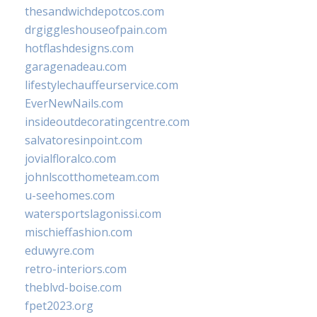
thesandwichdepotcos.com
drgiggleshouseofpain.com
hotflashdesigns.com
garagenadeau.com
lifestylechauffeurservice.com
EverNewNails.com
insideoutdecoratingcentre.com
salvatoresinpoint.com
jovialfloralco.com
johnlscotthometeam.com
u-seehomes.com
watersportslagonissi.com
mischieffashion.com
eduwyre.com
retro-interiors.com
theblvd-boise.com
fpet2023.org