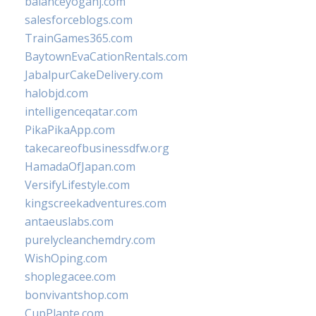
balanceyoganj.com
salesforceblogs.com
TrainGames365.com
BaytownEvaCationRentals.com
JabalpurCakeDelivery.com
halobjd.com
intelligenceqatar.com
PikaPikaApp.com
takecareofbusinessdfw.org
HamadaOfJapan.com
VersifyLifestyle.com
kingscreekadventures.com
antaeuslabs.com
purelycleanchemdry.com
WishOping.com
shoplegacee.com
bonvivantshop.com
CupPlante.com