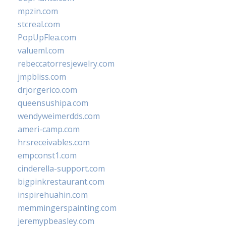
mpzin.com
stcreal.com
PopUpFlea.com
valueml.com
rebeccatorresjewelry.com
jmpbliss.com
drjorgerico.com
queensushipa.com
wendyweimerdds.com
ameri-camp.com
hrsreceivables.com
empconst1.com
cinderella-support.com
bigpinkrestaurant.com
inspirehuahin.com
memmingerspainting.com
jeremypbeasley.com