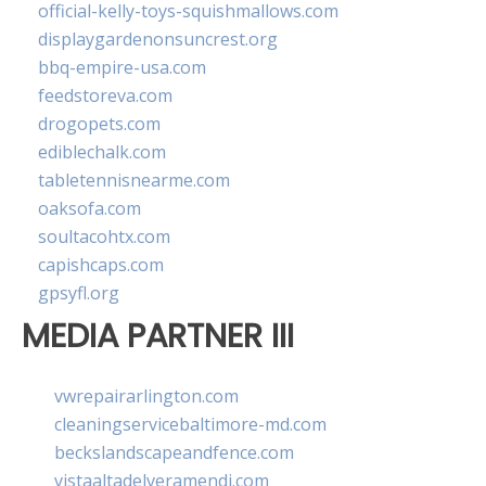
official-kelly-toys-squishmallows.com
displaygardenonsuncrest.org
bbq-empire-usa.com
feedstoreva.com
drogopets.com
ediblechalk.com
tabletennisnearme.com
oaksofa.com
soultacohtx.com
capishcaps.com
gpsyfl.org
MEDIA PARTNER III
vwrepairarlington.com
cleaningservicebaltimore-md.com
beckslandscapeandfence.com
vistaaltadelveramendi.com