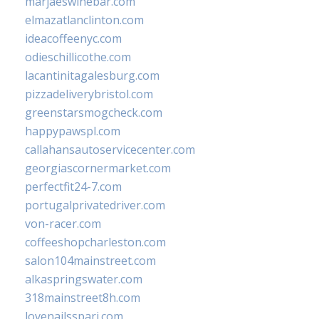
marjaeswinebar.com
elmazatlanclinton.com
ideacoffeenyc.com
odieschillicothe.com
lacantinitagalesburg.com
pizzadeliverybristol.com
greenstarsmogcheck.com
happypawspl.com
callahansautoservicecenter.com
georgiascornermarket.com
perfectfit24-7.com
portugalprivatedriver.com
von-racer.com
coffeeshopcharleston.com
salon104mainstreet.com
alkaspringswater.com
318mainstreet8h.com
lovenailsspari.com