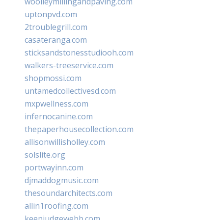
woolleymillingandpaving.com
uptonpvd.com
2troublegrill.com
casateranga.com
sticksandstonesstudiooh.com
walkers-treeservice.com
shopmossi.com
untamedcollectivesd.com
mxpwellness.com
infernocanine.com
thepaperhousecollection.com
allisonwillisholley.com
solslite.org
portwayinn.com
djmaddogmusic.com
thesoundarchitects.com
allin1roofing.com
keepjudgewebb.com