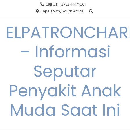
Skip
Call Us: +2782 444 YEAH
to
Cape Town, South Africa
content
ELPATRONCHA
– Informasi
Seputar
Penyakit Anak
Muda Saat Ini