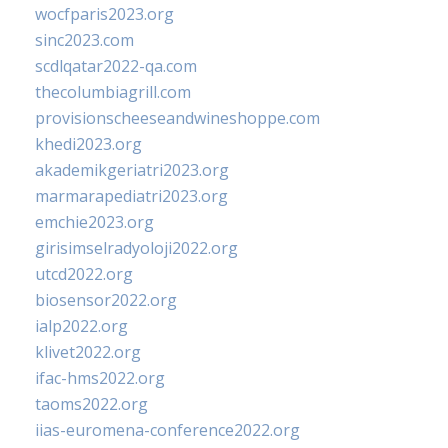
wocfparis2023.org
sinc2023.com
scdlqatar2022-qa.com
thecolumbiagrill.com
provisionscheeseandwineshoppe.com
khedi2023.org
akademikgeriatri2023.org
marmarapediatri2023.org
emchie2023.org
girisimselradyoloji2022.org
utcd2022.org
biosensor2022.org
ialp2022.org
klivet2022.org
ifac-hms2022.org
taoms2022.org
iias-euromena-conference2022.org