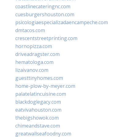
coastlinecateringnc.com
cuesburgershouston.com
psicologiaespecializadaencampeche.com
dmtacos.com
crescentstreetprinting.com
hornopizza.com
driveadragster.com
hematologa.com
lizaivanov.com
guesttinyhomes.com
home-plow-by-meyer.com
palatelatincuisine.com
blackdoglegacy.com
eatvivahouston.com
thebigshowok.com
chimeandstave.com
greatwallseafoodny.com