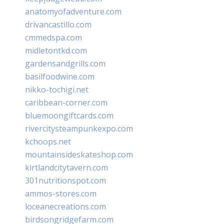
anatomyofadventure.com
drivancastillo.com
cmmedspa.com
midletontkd.com
gardensandgrills.com
basilfoodwine.com
nikko-tochigi.net
caribbean-corner.com
bluemoongiftcards.com
rivercitysteampunkexpo.com
kchoops.net
mountainsideskateshop.com
kirtlandcitytavern.com
301nutritionspot.com
ammos-stores.com
loceanecreations.com
birdsongridgefarm.com