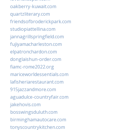
oakberry-kuwait.com
quartzliterary.com
friendsofbroderickpark.com
studiopiattellina.com
jannagrillspringfield.com
fujiyamacharleston.com
elpatronchardon.com
donglaishun-order.com
fiamc-rome2022.org
mariceworldessentials.com
lafisheriarestaurant.com
915jazzandmore.com
aguadulce-countryfair.com
jakehovis.com
bosswingsduluth.com
birminghamautocare.com
tonyscountrykitchen.com