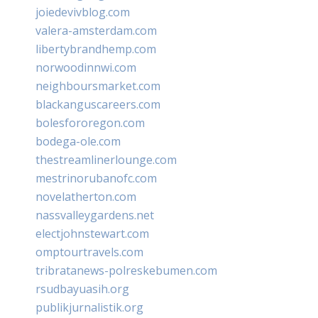
joiedevivblog.com
valera-amsterdam.com
libertybrandhemp.com
norwoodinnwi.com
neighboursmarket.com
blackanguscareers.com
bolesfororegon.com
bodega-ole.com
thestreamlinerlounge.com
mestrinorubanofc.com
novelatherton.com
nassvalleygardens.net
electjohnstewart.com
omptourtravels.com
tribratanews-polreskebumen.com
rsudbayuasih.org
publikjurnalistik.org