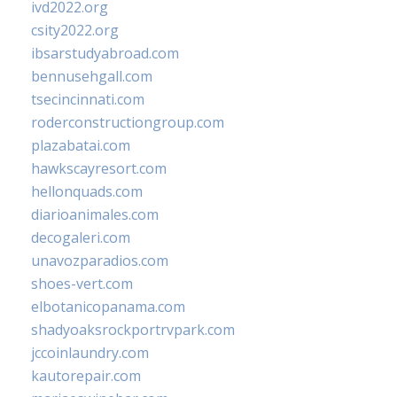
ivd2022.org
csity2022.org
ibsarstudyabroad.com
bennusehgall.com
tsecincinnati.com
roderconstructiongroup.com
plazabatai.com
hawkscayresort.com
hellonquads.com
diarioanimales.com
decogaleri.com
unavozparadios.com
shoes-vert.com
elbotanicopanama.com
shadyoaksrockportrvpark.com
jccoinlaundry.com
kautorepair.com