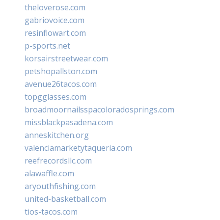
theloverose.com
gabriovoice.com
resinflowart.com
p-sports.net
korsairstreetwear.com
petshopallston.com
avenue26tacos.com
topgglasses.com
broadmoornailsspacoloradosprings.com
missblackpasadena.com
anneskitchen.org
valenciamarketytaqueria.com
reefrecordsllc.com
alawaffle.com
aryouthfishing.com
united-basketball.com
tios-tacos.com