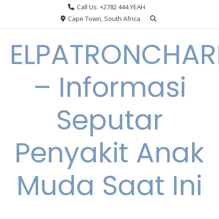
Skip
Call Us: +2782 444 YEAH
to
Cape Town, South Africa
content
ELPATRONCHA
– Informasi
Seputar
Penyakit Anak
Muda Saat Ini