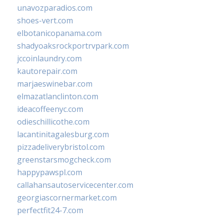
unavozparadios.com
shoes-vert.com
elbotanicopanama.com
shadyoaksrockportrvpark.com
jccoinlaundry.com
kautorepair.com
marjaeswinebar.com
elmazatlanclinton.com
ideacoffeenyc.com
odieschillicothe.com
lacantinitagalesburg.com
pizzadeliverybristol.com
greenstarsmogcheck.com
happypawspl.com
callahansautoservicecenter.com
georgiascornermarket.com
perfectfit24-7.com