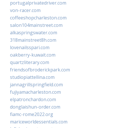
portugalprivatedriver.com
von-racer.com
coffeeshopcharleston.com
salon104mainstreet.com
alkaspringswater.com
318mainstreet8h.com
lovenailsspari.com
oakberry-kuwait.com
quartzliterary.com
friendsofbroderickpark.com
studiopiattellina.com
jannagrillspringfield.com
fujiyamacharleston.com
elpatronchardon.com
donglaishun-order.com
fiamc-rome2022.org
mariceworldessentials.com