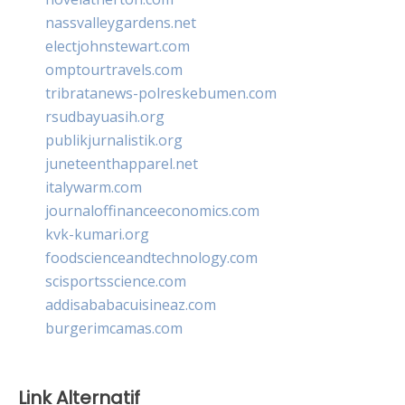
nassvalleygardens.net
electjohnstewart.com
omptourtravels.com
tribratanews-polreskebumen.com
rsudbayuasih.org
publikjurnalistik.org
juneteenthapparel.net
italywarm.com
journaloffinanceeconomics.com
kvk-kumari.org
foodscienceandtechnology.com
scisportsscience.com
addisababacuisineaz.com
burgerimcamas.com
Link Alternatif