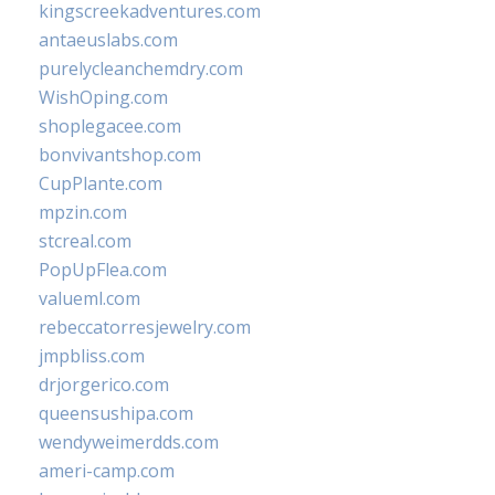
kingscreekadventures.com
antaeuslabs.com
purelycleanchemdry.com
WishOping.com
shoplegacee.com
bonvivantshop.com
CupPlante.com
mpzin.com
stcreal.com
PopUpFlea.com
valueml.com
rebeccatorresjewelry.com
jmpbliss.com
drjorgerico.com
queensushipa.com
wendyweimerdds.com
ameri-camp.com