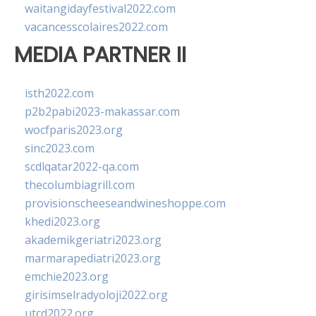
waitangidayfestival2022.com
vacancesscolaires2022.com
MEDIA PARTNER II
isth2022.com
p2b2pabi2023-makassar.com
wocfparis2023.org
sinc2023.com
scdlqatar2022-qa.com
thecolumbiagrill.com
provisionscheeseandwineshoppe.com
khedi2023.org
akademikgeriatri2023.org
marmarapediatri2023.org
emchie2023.org
girisimselradyoloji2022.org
utcd2022.org