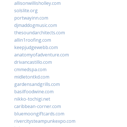
allisonwillisholley.com
solslite.org
portwayinn.com
djmaddogmusic.com
thesoundarchitects.com
allin1roofing.com
keepjudgewebb.com
anatomyofadventure.com
drivancastillo.com
cmmedspa.com
midletontkd.com
gardensandgrills.com
basilfoodwine.com
nikko-tochigi.net
caribbean-corner.com
bluemoongiftcards.com
rivercitysteampunkexpo.com