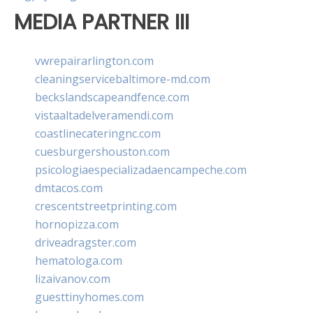
MEDIA PARTNER III
vwrepairarlington.com
cleaningservicebaltimore-md.com
beckslandscapeandfence.com
vistaaltadelveramendi.com
coastlinecateringnc.com
cuesburgershouston.com
psicologiaespecializadaencampeche.com
dmtacos.com
crescentstreetprinting.com
hornopizza.com
driveadragster.com
hematologa.com
lizaivanov.com
guesttinyhomes.com