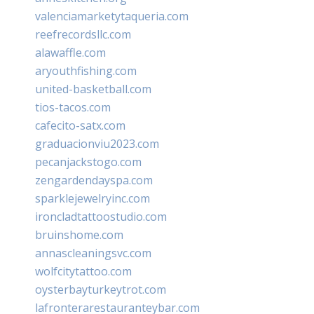
valenciamarketytaqueria.com
reefrecordsllc.com
alawaffle.com
aryouthfishing.com
united-basketball.com
tios-tacos.com
cafecito-satx.com
graduacionviu2023.com
pecanjackstogo.com
zengardendayspa.com
sparklejewelryinc.com
ironcladtattoostudio.com
bruinshome.com
annascleaningsvc.com
wolfcitytattoo.com
oysterbayturkeytrot.com
lafronterarestauranteybar.com