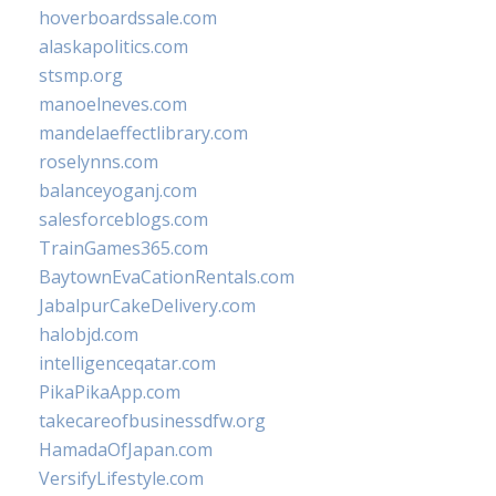
hoverboardssale.com
alaskapolitics.com
stsmp.org
manoelneves.com
mandelaeffectlibrary.com
roselynns.com
balanceyoganj.com
salesforceblogs.com
TrainGames365.com
BaytownEvaCationRentals.com
JabalpurCakeDelivery.com
halobjd.com
intelligenceqatar.com
PikaPikaApp.com
takecareofbusinessdfw.org
HamadaOfJapan.com
VersifyLifestyle.com