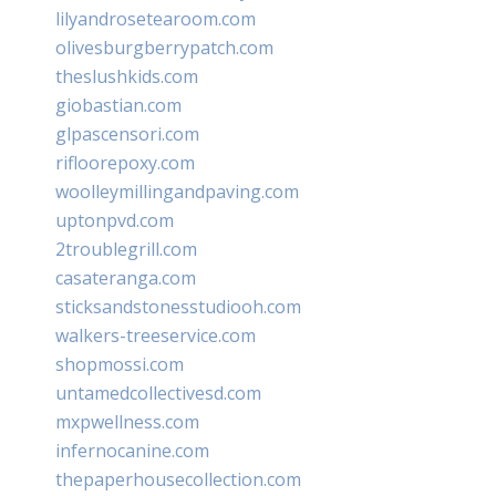
lilyandrosetearoom.com
olivesburgberrypatch.com
theslushkids.com
giobastian.com
glpascensori.com
rifloorepoxy.com
woolleymillingandpaving.com
uptonpvd.com
2troublegrill.com
casateranga.com
sticksandstonesstudiooh.com
walkers-treeservice.com
shopmossi.com
untamedcollectivesd.com
mxpwellness.com
infernocanine.com
thepaperhousecollection.com