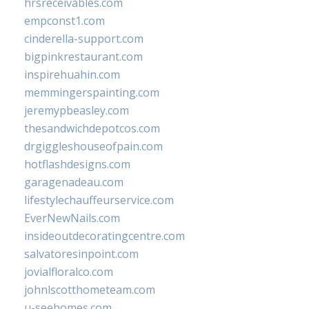
hrsreceivables.com
empconst1.com
cinderella-support.com
bigpinkrestaurant.com
inspirehuahin.com
memmingerspainting.com
jeremypbeasley.com
thesandwichdepotcos.com
drgiggleshouseofpain.com
hotflashdesigns.com
garagenadeau.com
lifestylechauffeurservice.com
EverNewNails.com
insideoutdecoratingcentre.com
salvatoresinpoint.com
jovialfloralco.com
johnlscotthometeam.com
u-seehomes.com