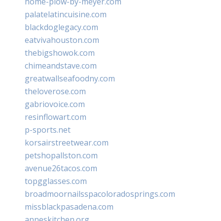
home-plow-by-meyer.com
palatelatincuisine.com
blackdoglegacy.com
eatvivahouston.com
thebigshowok.com
chimeandstave.com
greatwallseafoodny.com
theloverose.com
gabriovoice.com
resinflowart.com
p-sports.net
korsairstreetwear.com
petshopallston.com
avenue26tacos.com
topgglasses.com
broadmoornailsspacoloradosprings.com
missblackpasadena.com
anneskitchen.org