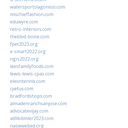
watersportslagonissi.com
mischieffashion.com
eduwyre.com
retro-interiors.com
theblvd-boise.com
fpet2023.org
e-smart2022.org
ngrc2022.org
leesfamilyfoods.com
lewis-lewis-cpas.com
eleontennis.com
cyetus.com
bradfordshops.com
almadenranchsanjose.com
advocatevijay.com
adlibilimler2023.com
naswwebed.org