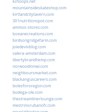
kchoops.net
mountainsideskateshop.com
kirtlandcitytavern.com
301nutritionspot.com
ammos-stores.com
loceanecreations.com
birdsongridgefarm.com
joiedevivblog.com
valera-amsterdam.com
libertybrandhemp.com
norwoodinnwi.com
neighboursmarket.com
blackanguscareers.com
bolesfororegon.com
bodega-ole.com
thestreamlinerlounge.com
mestrinorubanofc.com
novelatherton.com