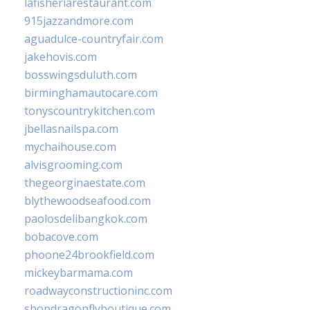
lafisheriarestaurant.com
915jazzandmore.com
aguadulce-countryfair.com
jakehovis.com
bosswingsduluth.com
birminghamautocare.com
tonyscountrykitchen.com
jbellasnailspa.com
mychaihouse.com
alvisgrooming.com
thegeorginaestate.com
blythewoodseafood.com
paolosdelibangkok.com
bobacove.com
phoone24brookfield.com
mickeybarmama.com
roadwayconstructioninc.com
shopdragonflyboutique.com