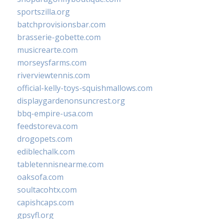
sportszilla.org
batchprovisionsbar.com
brasserie-gobette.com
musicrearte.com
morseysfarms.com
riverviewtennis.com
official-kelly-toys-squishmallows.com
displaygardenonsuncrest.org
bbq-empire-usa.com
feedstoreva.com
drogopets.com
ediblechalk.com
tabletennisnearme.com
oaksofa.com
soultacohtx.com
capishcaps.com
gpsyfl.org