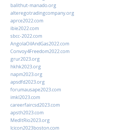
balithut-manado.org
alteregotradingcompany.org
aprce2022.com
ibie2022.com
sbcc-2022.com
AngolaOilAndGas2022.com
Convoy4Freedom2022.com
grur2023.org
hkhk2023.org
napm2023.org
apsdfd2023.org
forumausape2023.com
imkl2023.com
careerfaircsd2023.com
apsth2023.com
MedItRio2023.org
lcicon2023boston.com