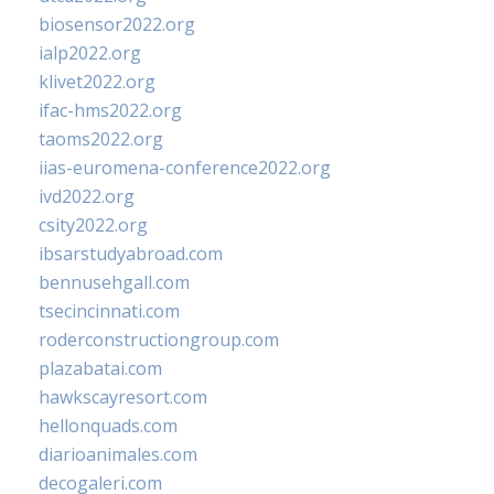
biosensor2022.org
ialp2022.org
klivet2022.org
ifac-hms2022.org
taoms2022.org
iias-euromena-conference2022.org
ivd2022.org
csity2022.org
ibsarstudyabroad.com
bennusehgall.com
tsecincinnati.com
roderconstructiongroup.com
plazabatai.com
hawkscayresort.com
hellonquads.com
diarioanimales.com
decogaleri.com