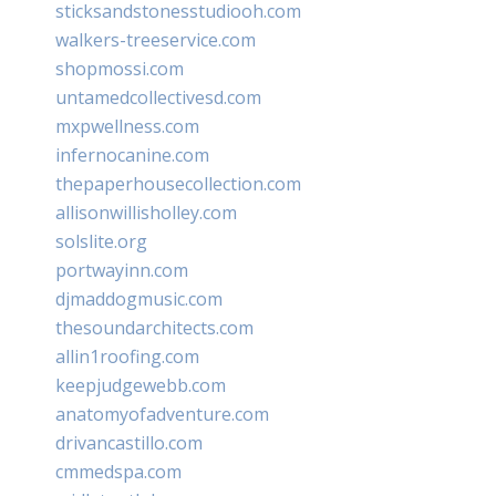
sticksandstonesstudiooh.com
walkers-treeservice.com
shopmossi.com
untamedcollectivesd.com
mxpwellness.com
infernocanine.com
thepaperhousecollection.com
allisonwillisholley.com
solslite.org
portwayinn.com
djmaddogmusic.com
thesoundarchitects.com
allin1roofing.com
keepjudgewebb.com
anatomyofadventure.com
drivancastillo.com
cmmedspa.com