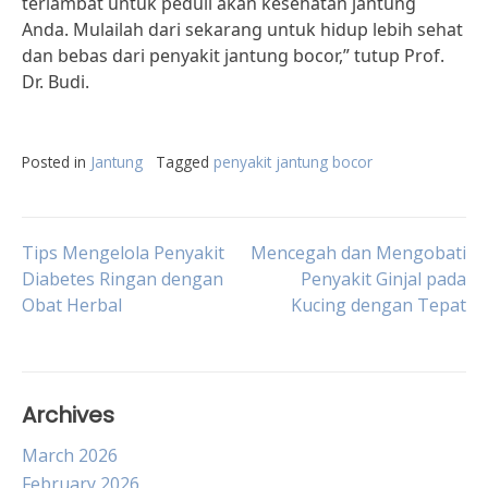
terlambat untuk peduli akan kesehatan jantung
Anda. Mulailah dari sekarang untuk hidup lebih sehat
dan bebas dari penyakit jantung bocor,” tutup Prof.
Dr. Budi.
Posted in
Jantung
Tagged
penyakit jantung bocor
Post
Tips Mengelola Penyakit
Mencegah dan Mengobati
Diabetes Ringan dengan
Penyakit Ginjal pada
Obat Herbal
Kucing dengan Tepat
navigation
Archives
March 2026
February 2026