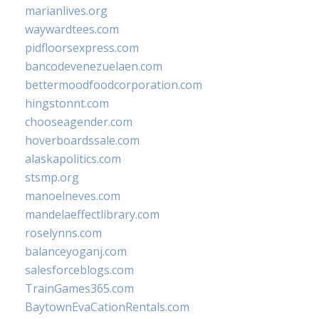
marianlives.org
waywardtees.com
pidfloorsexpress.com
bancodevenezuelaen.com
bettermoodfoodcorporation.com
hingstonnt.com
chooseagender.com
hoverboardssale.com
alaskapolitics.com
stsmp.org
manoelneves.com
mandelaeffectlibrary.com
roselynns.com
balanceyoganj.com
salesforceblogs.com
TrainGames365.com
BaytownEvaCationRentals.com