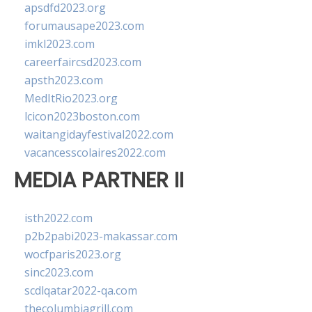
apsdfd2023.org
forumausape2023.com
imkl2023.com
careerfaircsd2023.com
apsth2023.com
MedItRio2023.org
lcicon2023boston.com
waitangidayfestival2022.com
vacancesscolaires2022.com
MEDIA PARTNER II
isth2022.com
p2b2pabi2023-makassar.com
wocfparis2023.org
sinc2023.com
scdlqatar2022-qa.com
thecolumbiagrill.com