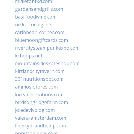
midletontkd.com
gardensandgrills.com
basilfoodwine.com
nikko-tochigi.net
caribbean-corner.com
bluemoongiftcards.com
rivercitysteampunkexpo.com
kchoops.net
mountainsideskateshop.com
kirtlandcitytavern.com
301nutritionspot.com
ammos-stores.com
loceanecreations.com
birdsongridgefarm.com
joiedevivblog.com
valera-amsterdam.com
libertybrandhemp.com
norwoodinnwi.com