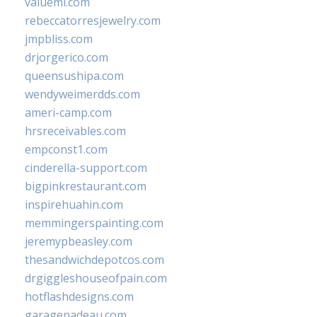
valueml.com
rebeccatorresjewelry.com
jmpbliss.com
drjorgerico.com
queensushipa.com
wendyweimerdds.com
ameri-camp.com
hrsreceivables.com
empconst1.com
cinderella-support.com
bigpinkrestaurant.com
inspirehuahin.com
memmingerspainting.com
jeremypbeasley.com
thesandwichdepotcos.com
drgiggleshouseofpain.com
hotflashdesigns.com
garagenadeau.com