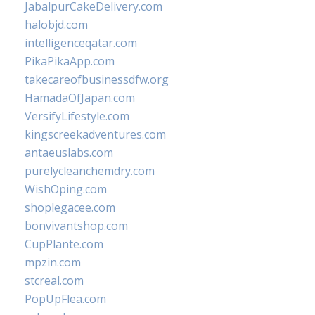
JabalpurCakeDelivery.com
halobjd.com
intelligenceqatar.com
PikaPikaApp.com
takecareofbusinessdfw.org
HamadaOfJapan.com
VersifyLifestyle.com
kingscreekadventures.com
antaeuslabs.com
purelycleanchemdry.com
WishOping.com
shoplegacee.com
bonvivantshop.com
CupPlante.com
mpzin.com
stcreal.com
PopUpFlea.com