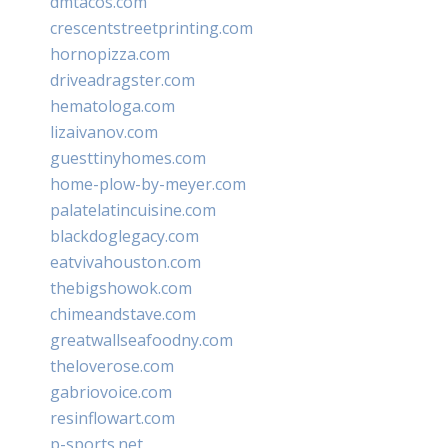
dmtacos.com
crescentstreetprinting.com
hornopizza.com
driveadragster.com
hematologa.com
lizaivanov.com
guesttinyhomes.com
home-plow-by-meyer.com
palatelatincuisine.com
blackdoglegacy.com
eatvivahouston.com
thebigshowok.com
chimeandstave.com
greatwallseafoodny.com
theloverose.com
gabriovoice.com
resinflowart.com
p-sports.net