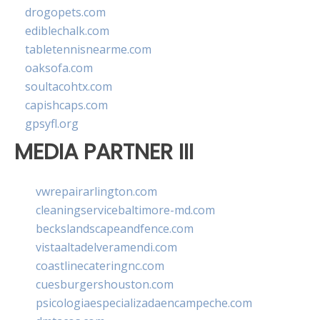
drogopets.com
ediblechalk.com
tabletennisnearme.com
oaksofa.com
soultacohtx.com
capishcaps.com
gpsyfl.org
MEDIA PARTNER III
vwrepairarlington.com
cleaningservicebaltimore-md.com
beckslandscapeandfence.com
vistaaltadelveramendi.com
coastlinecateringnc.com
cuesburgershouston.com
psicologiaespecializadaencampeche.com