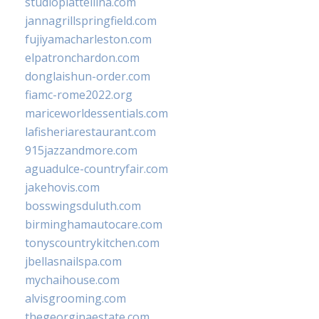
studiopiattellina.com
jannagrillspringfield.com
fujiyamacharleston.com
elpatronchardon.com
donglaishun-order.com
fiamc-rome2022.org
mariceworldessentials.com
lafisheriarestaurant.com
915jazzandmore.com
aguadulce-countryfair.com
jakehovis.com
bosswingsduluth.com
birminghamautocare.com
tonyscountrykitchen.com
jbellasnailspa.com
mychaihouse.com
alvisgrooming.com
thegeorginaestate.com