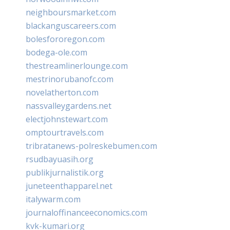
neighboursmarket.com
blackanguscareers.com
bolesfororegon.com
bodega-ole.com
thestreamlinerlounge.com
mestrinorubanofc.com
novelatherton.com
nassvalleygardens.net
electjohnstewart.com
omptourtravels.com
tribratanews-polreskebumen.com
rsudbayuasih.org
publikjurnalistik.org
juneteenthapparel.net
italywarm.com
journaloffinanceeconomics.com
kvk-kumari.org