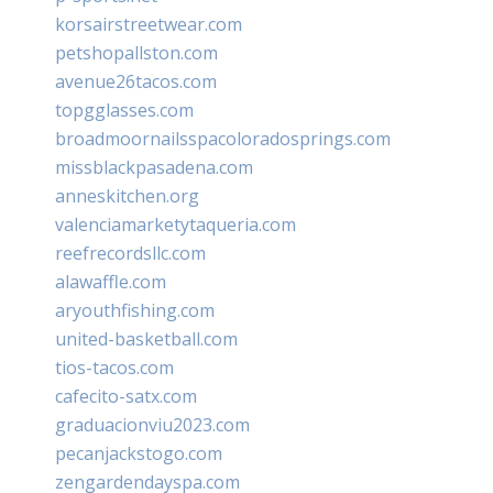
korsairstreetwear.com
petshopallston.com
avenue26tacos.com
topgglasses.com
broadmoornailsspacoloradosprings.com
missblackpasadena.com
anneskitchen.org
valenciamarketytaqueria.com
reefrecordsllc.com
alawaffle.com
aryouthfishing.com
united-basketball.com
tios-tacos.com
cafecito-satx.com
graduacionviu2023.com
pecanjackstogo.com
zengardendayspa.com