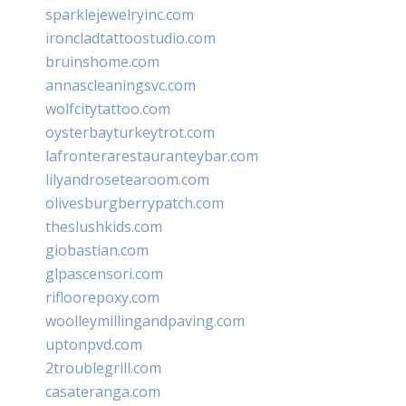
sparklejewelryinc.com
ironcladtattoostudio.com
bruinshome.com
annascleaningsvc.com
wolfcitytattoo.com
oysterbayturkeytrot.com
lafronterarestauranteybar.com
lilyandrosetearoom.com
olivesburgberrypatch.com
theslushkids.com
giobastian.com
glpascensori.com
rifloorepoxy.com
woolleymillingandpaving.com
uptonpvd.com
2troublegrill.com
casateranga.com