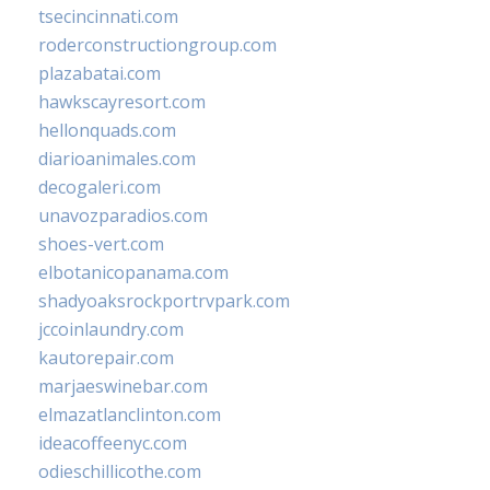
tsecincinnati.com
roderconstructiongroup.com
plazabatai.com
hawkscayresort.com
hellonquads.com
diarioanimales.com
decogaleri.com
unavozparadios.com
shoes-vert.com
elbotanicopanama.com
shadyoaksrockportrvpark.com
jccoinlaundry.com
kautorepair.com
marjaeswinebar.com
elmazatlanclinton.com
ideacoffeenyc.com
odieschillicothe.com