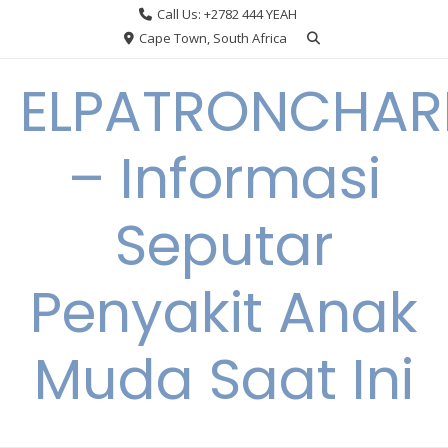
Skip
Call Us: +2782 444 YEAH
to
Cape Town, South Africa
content
ELPATRONCHA
– Informasi
Seputar
Penyakit Anak
Muda Saat Ini