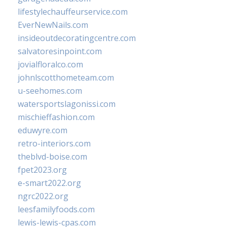
lifestylechauffeurservice.com
EverNewNails.com
insideoutdecoratingcentre.com
salvatoresinpoint.com
jovialfloralco.com
johnlscotthometeam.com
u-seehomes.com
watersportslagonissi.com
mischieffashion.com
eduwyre.com
retro-interiors.com
theblvd-boise.com
fpet2023.org
e-smart2022.org
ngrc2022.org
leesfamilyfoods.com
lewis-lewis-cpas.com