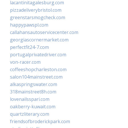
lacantinitagalesburg.com
pizzadeliverybristol.com
greenstarsmogcheck.com
happypawspl.com
callahansautoservicecenter.com
georgiascornermarket.com
perfectfit24-7.com
portugalprivatedriver.com
von-racer.com
coffeeshopcharleston.com
salon104mainstreet.com
alkaspringswater.com
318mainstreet8h.com
lovenailsspari.com
oakberry-kuwait.com
quartzliterary.com
friendsofbroderickpark.com