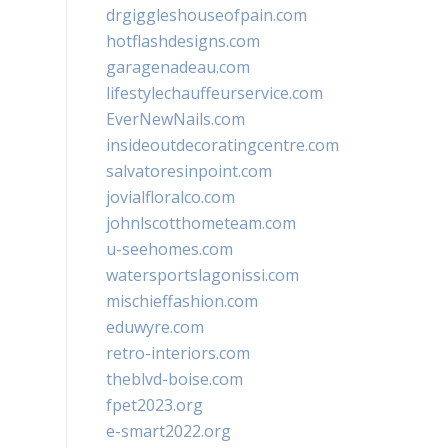
drgiggleshouseofpain.com
hotflashdesigns.com
garagenadeau.com
lifestylechauffeurservice.com
EverNewNails.com
insideoutdecoratingcentre.com
salvatoresinpoint.com
jovialfloralco.com
johnlscotthometeam.com
u-seehomes.com
watersportslagonissi.com
mischieffashion.com
eduwyre.com
retro-interiors.com
theblvd-boise.com
fpet2023.org
e-smart2022.org