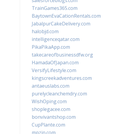
salesforceblogs.com
TrainGames365.com
BaytownEvaCationRentals.com
JabalpurCakeDelivery.com
halobjd.com
intelligenceqatar.com
PikaPikaApp.com
takecareofbusinessdfw.org
HamadaOfJapan.com
VersifyLifestyle.com
kingscreekadventures.com
antaeuslabs.com
purelycleanchemdry.com
WishOping.com
shoplegacee.com
bonvivantshop.com
CupPlante.com
mpzin.com