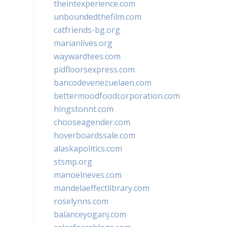
theintexperience.com
unboundedthefilm.com
catfriends-bg.org
marianlives.org
waywardtees.com
pidfloorsexpress.com
bancodevenezuelaen.com
bettermoodfoodcorporation.com
hingstonnt.com
chooseagender.com
hoverboardssale.com
alaskapolitics.com
stsmp.org
manoelneves.com
mandelaeffectlibrary.com
roselynns.com
balanceyoganj.com