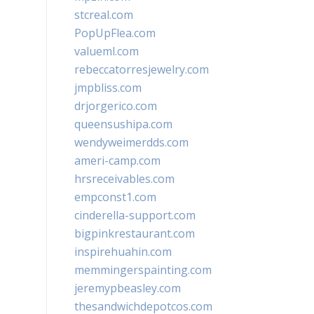
stcreal.com
PopUpFlea.com
valueml.com
rebeccatorresjewelry.com
jmpbliss.com
drjorgerico.com
queensushipa.com
wendyweimerdds.com
ameri-camp.com
hrsreceivables.com
empconst1.com
cinderella-support.com
bigpinkrestaurant.com
inspirehuahin.com
memmingerspainting.com
jeremypbeasley.com
thesandwichdepotcos.com