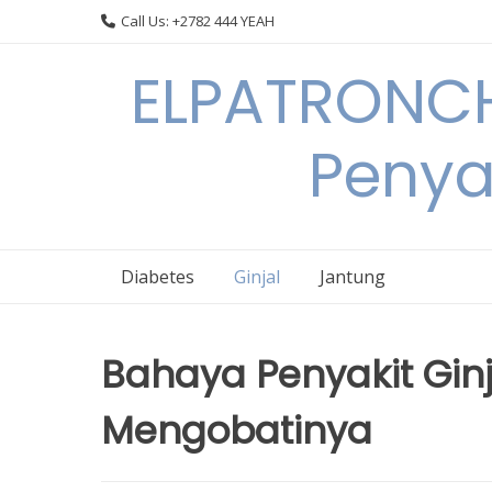
Skip
Call Us: +2782 444 YEAH
to
content
ELPATRONCH
Penya
Diabetes
Ginjal
Jantung
Bahaya Penyakit Gin
Mengobatinya