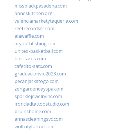
missblackpasadena.com
anneskitchen.org
valenciamarketytaqueria.com
reefrecordsllc.com
alawaffle.com
aryouthfishing.com
united-basketball.com
tios-tacos.com
cafecito-satx.com
graduacionviu2023.com
pecanjackstogo.com
zengardendayspa.com
sparklejewelryinc.com
ironcladtattoostudio.com
bruinshome.com
annascleaningsvc.com
wolfcitytattoo.com