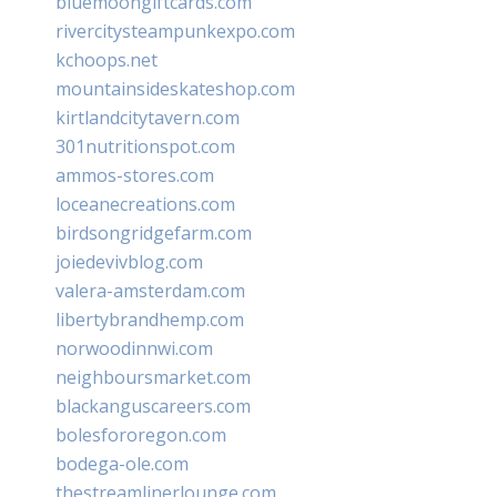
bluemoongiftcards.com
rivercitysteampunkexpo.com
kchoops.net
mountainsideskateshop.com
kirtlandcitytavern.com
301nutritionspot.com
ammos-stores.com
loceanecreations.com
birdsongridgefarm.com
joiedevivblog.com
valera-amsterdam.com
libertybrandhemp.com
norwoodinnwi.com
neighboursmarket.com
blackanguscareers.com
bolesfororegon.com
bodega-ole.com
thestreamlinerlounge.com