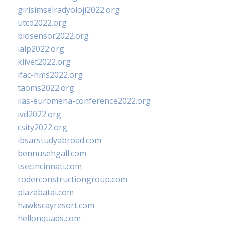
girisimselradyoloji2022.org
utcd2022.org
biosensor2022.org
ialp2022.org
klivet2022.org
ifac-hms2022.org
taoms2022.org
iias-euromena-conference2022.org
ivd2022.org
csity2022.org
ibsarstudyabroad.com
bennusehgall.com
tsecincinnati.com
roderconstructiongroup.com
plazabatai.com
hawkscayresort.com
hellonquads.com