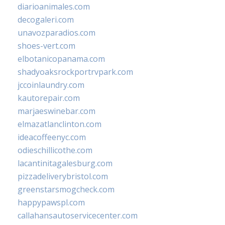
diarioanimales.com
decogaleri.com
unavozparadios.com
shoes-vert.com
elbotanicopanama.com
shadyoaksrockportrvpark.com
jccoinlaundry.com
kautorepair.com
marjaeswinebar.com
elmazatlanclinton.com
ideacoffeenyc.com
odieschillicothe.com
lacantinitagalesburg.com
pizzadeliverybristol.com
greenstarsmogcheck.com
happypawspl.com
callahansautoservicecenter.com