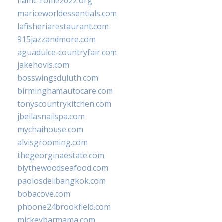
fiamc-rome2022.org
mariceworldessentials.com
lafisheriarestaurant.com
915jazzandmore.com
aguadulce-countryfair.com
jakehovis.com
bosswingsduluth.com
birminghamautocare.com
tonyscountrykitchen.com
jbellasnailspa.com
mychaihouse.com
alvisgrooming.com
thegeorginaestate.com
blythewoodseafood.com
paolosdelibangkok.com
bobacove.com
phoone24brookfield.com
mickeybarmama.com