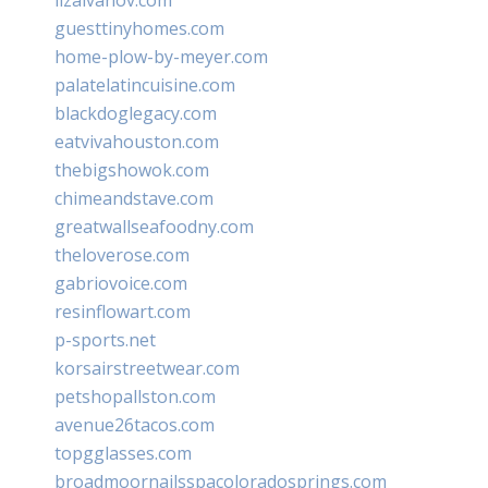
guesttinyhomes.com
home-plow-by-meyer.com
palatelatincuisine.com
blackdoglegacy.com
eatvivahouston.com
thebigshowok.com
chimeandstave.com
greatwallseafoodny.com
theloverose.com
gabriovoice.com
resinflowart.com
p-sports.net
korsairstreetwear.com
petshopallston.com
avenue26tacos.com
topgglasses.com
broadmoornailsspacoloradosprings.com