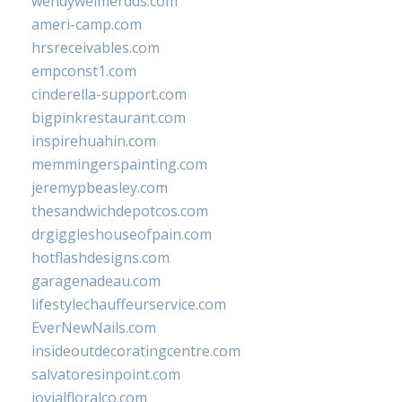
wendyweimerdds.com
ameri-camp.com
hrsreceivables.com
empconst1.com
cinderella-support.com
bigpinkrestaurant.com
inspirehuahin.com
memmingerspainting.com
jeremypbeasley.com
thesandwichdepotcos.com
drgiggleshouseofpain.com
hotflashdesigns.com
garagenadeau.com
lifestylechauffeurservice.com
EverNewNails.com
insideoutdecoratingcentre.com
salvatoresinpoint.com
jovialfloralco.com