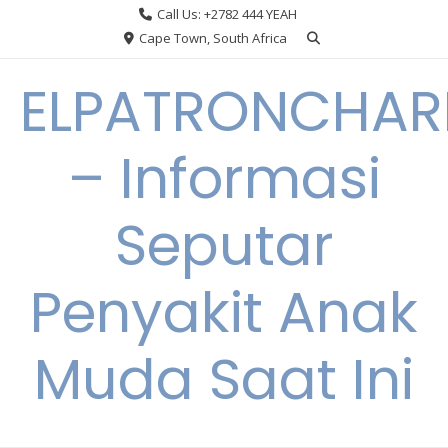
Skip
Call Us: +2782 444 YEAH
to
Cape Town, South Africa
content
ELPATRONCHA
– Informasi
Seputar
Penyakit Anak
Muda Saat Ini