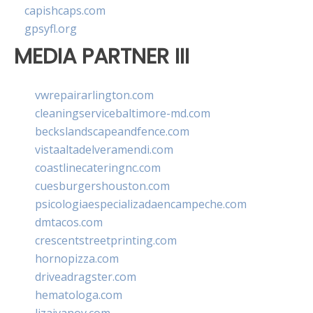
capishcaps.com
gpsyfl.org
MEDIA PARTNER III
vwrepairarlington.com
cleaningservicebaltimore-md.com
beckslandscapeandfence.com
vistaaltadelveramendi.com
coastlinecateringnc.com
cuesburgershouston.com
psicologiaespecializadaencampeche.com
dmtacos.com
crescentstreetprinting.com
hornopizza.com
driveadragster.com
hematologa.com
lizaivanov.com