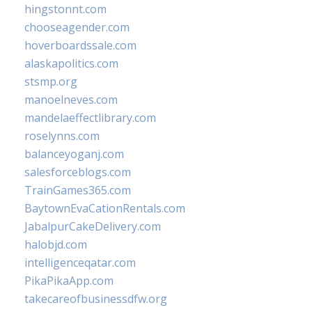
hingstonnt.com
chooseagender.com
hoverboardssale.com
alaskapolitics.com
stsmp.org
manoelneves.com
mandelaeffectlibrary.com
roselynns.com
balanceyoganj.com
salesforceblogs.com
TrainGames365.com
BaytownEvaCationRentals.com
JabalpurCakeDelivery.com
halobjd.com
intelligenceqatar.com
PikaPikaApp.com
takecareofbusinessdfw.org