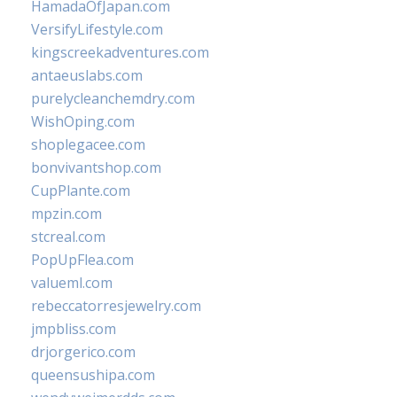
HamadaOfJapan.com
VersifyLifestyle.com
kingscreekadventures.com
antaeuslabs.com
purelycleanchemdry.com
WishOping.com
shoplegacee.com
bonvivantshop.com
CupPlante.com
mpzin.com
stcreal.com
PopUpFlea.com
valueml.com
rebeccatorresjewelry.com
jmpbliss.com
drjorgerico.com
queensushipa.com