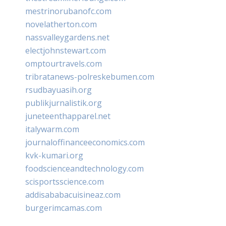
mestrinorubanofc.com
novelatherton.com
nassvalleygardens.net
electjohnstewart.com
omptourtravels.com
tribratanews-polreskebumen.com
rsudbayuasih.org
publikjurnalistik.org
juneteenthapparel.net
italywarm.com
journaloffinanceeconomics.com
kvk-kumari.org
foodscienceandtechnology.com
scisportsscience.com
addisababacuisineaz.com
burgerimcamas.com