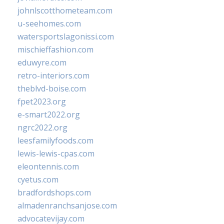
johnlscotthometeam.com
u-seehomes.com
watersportslagonissi.com
mischieffashion.com
eduwyre.com
retro-interiors.com
theblvd-boise.com
fpet2023.org
e-smart2022.org
ngrc2022.org
leesfamilyfoods.com
lewis-lewis-cpas.com
eleontennis.com
cyetus.com
bradfordshops.com
almadenranchsanjose.com
advocatevijay.com