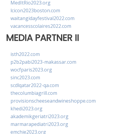
MedItRio2023.org
lcicon2023boston.com
waitangidayfestival2022.com
vacancesscolaires2022.com
MEDIA PARTNER II
isth2022.com
p2b2pabi2023-makassar.com
wocfparis2023.org
sinc2023.com
scdlqatar2022-qa.com
thecolumbiagrill.com
provisionscheeseandwineshoppe.com
khedi2023.org
akademikgeriatri2023.org
marmarapediatri2023.org
emchie2023.org