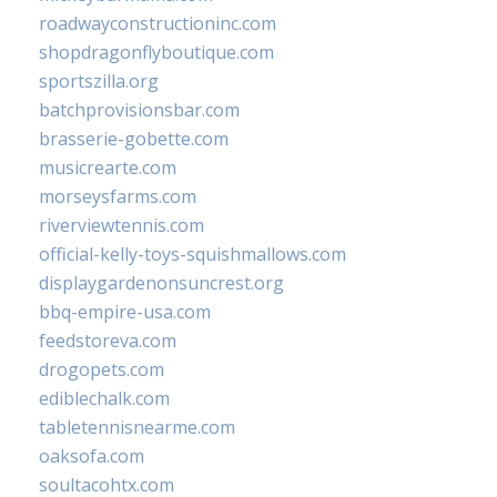
roadwayconstructioninc.com
shopdragonflyboutique.com
sportszilla.org
batchprovisionsbar.com
brasserie-gobette.com
musicrearte.com
morseysfarms.com
riverviewtennis.com
official-kelly-toys-squishmallows.com
displaygardenonsuncrest.org
bbq-empire-usa.com
feedstoreva.com
drogopets.com
ediblechalk.com
tabletennisnearme.com
oaksofa.com
soultacohtx.com