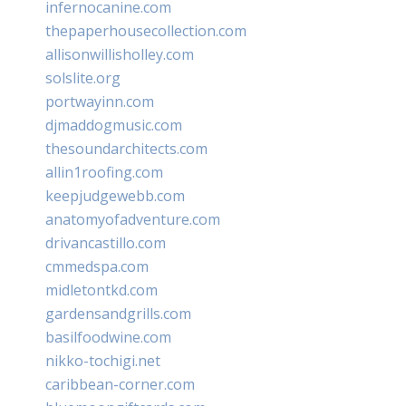
infernocanine.com
thepaperhousecollection.com
allisonwillisholley.com
solslite.org
portwayinn.com
djmaddogmusic.com
thesoundarchitects.com
allin1roofing.com
keepjudgewebb.com
anatomyofadventure.com
drivancastillo.com
cmmedspa.com
midletontkd.com
gardensandgrills.com
basilfoodwine.com
nikko-tochigi.net
caribbean-corner.com