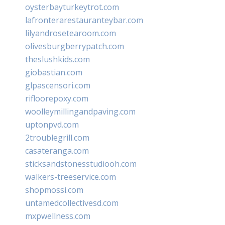
oysterbayturkeytrot.com
lafronterarestauranteybar.com
lilyandrosetearoom.com
olivesburgberrypatch.com
theslushkids.com
giobastian.com
glpascensori.com
rifloorepoxy.com
woolleymillingandpaving.com
uptonpvd.com
2troublegrill.com
casateranga.com
sticksandstonesstudiooh.com
walkers-treeservice.com
shopmossi.com
untamedcollectivesd.com
mxpwellness.com