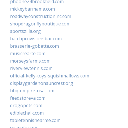
phoone24brookfield.com
mickeybarmama.com
roadwayconstructioninc.com
shopdragonflyboutique.com
sportszilla.org
batchprovisionsbar.com
brasserie-gobette.com
musicrearte.com
morseysfarms.com
riverviewtennis.com
official-kelly-toys-squishmallows.com
displaygardenonsuncrest.org
bbq-empire-usa.com
feedstoreva.com
drogopets.com
ediblechalk.com
tabletennisnearme.com
oaksofa.com