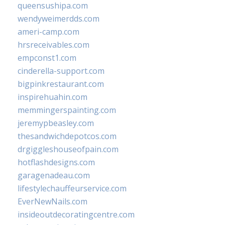
queensushipa.com
wendyweimerdds.com
ameri-camp.com
hrsreceivables.com
empconst1.com
cinderella-support.com
bigpinkrestaurant.com
inspirehuahin.com
memmingerspainting.com
jeremypbeasley.com
thesandwichdepotcos.com
drgiggleshouseofpain.com
hotflashdesigns.com
garagenadeau.com
lifestylechauffeurservice.com
EverNewNails.com
insideoutdecoratingcentre.com