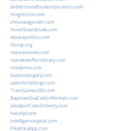
bettermoodfoodcorporation.com
hingstonnt.com
chooseagender.com
hoverboardssale.com
alaskapolitics.com
stsmp.org
manoelneves.com
mandelaeffectlibrary.com
roselynns.com
balanceyoganj.com
salesforceblogs.com
TrainGames365.com
BaytownEvaCationRentals.com
JabalpurCakeDelivery.com
halobjd.com
intelligenceqatar.com
PikaPikaApp.com