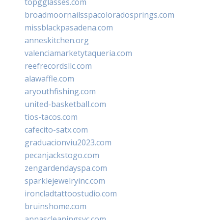
topgglasses.com
broadmoornailsspacoloradosprings.com
missblackpasadena.com
anneskitchen.org
valenciamarketytaqueria.com
reefrecordsllc.com
alawaffle.com
aryouthfishing.com
united-basketball.com
tios-tacos.com
cafecito-satx.com
graduacionviu2023.com
pecanjackstogo.com
zengardendayspa.com
sparklejewelryinc.com
ironcladtattoostudio.com
bruinshome.com
annascleaningsvc.com