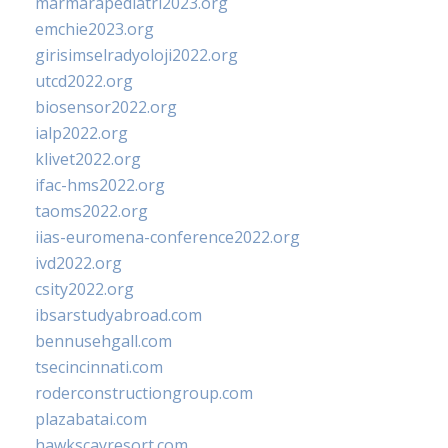
marmarapediatri2023.org
emchie2023.org
girisimselradyoloji2022.org
utcd2022.org
biosensor2022.org
ialp2022.org
klivet2022.org
ifac-hms2022.org
taoms2022.org
iias-euromena-conference2022.org
ivd2022.org
csity2022.org
ibsarstudyabroad.com
bennusehgall.com
tsecincinnati.com
roderconstructiongroup.com
plazabatai.com
hawkscayresort.com