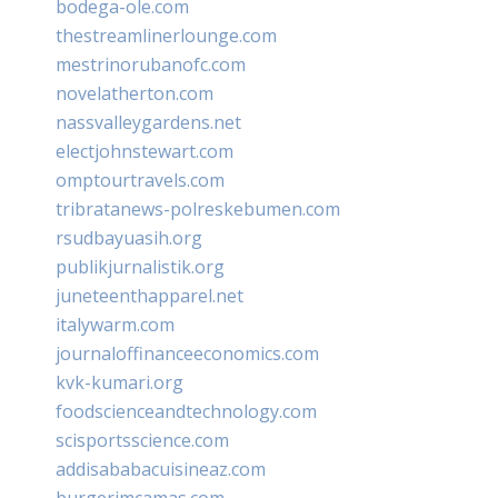
bodega-ole.com
thestreamlinerlounge.com
mestrinorubanofc.com
novelatherton.com
nassvalleygardens.net
electjohnstewart.com
omptourtravels.com
tribratanews-polreskebumen.com
rsudbayuasih.org
publikjurnalistik.org
juneteenthapparel.net
italywarm.com
journaloffinanceeconomics.com
kvk-kumari.org
foodscienceandtechnology.com
scisportsscience.com
addisababacuisineaz.com
burgerimcamas.com