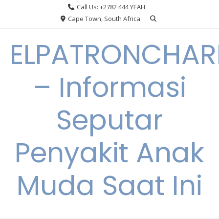
Skip
Call Us: +2782 444 YEAH
to
Cape Town, South Africa
content
ELPATRONCHA
– Informasi
Seputar
Penyakit Anak
Muda Saat Ini