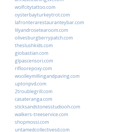
wolfcitytattoo.com
oysterbayturkeytrot.com
lafronterarestauranteybar.com
lilyandrosetearoom.com
olivesburgberrypatch.com
theslushkids.com
giobastian.com
glpascensori.com
rifloorepoxy.com
woolleymillingandpaving.com
uptonpvd.com
2troublegrill.com
casateranga.com
sticksandstonesstudiooh.com
walkers-treeservice.com
shopmossi.com
untamedcollectivesd.com