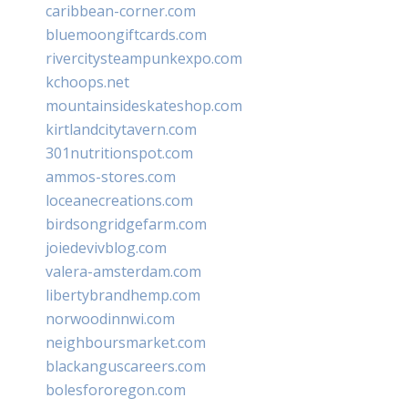
caribbean-corner.com
bluemoongiftcards.com
rivercitysteampunkexpo.com
kchoops.net
mountainsideskateshop.com
kirtlandcitytavern.com
301nutritionspot.com
ammos-stores.com
loceanecreations.com
birdsongridgefarm.com
joiedevivblog.com
valera-amsterdam.com
libertybrandhemp.com
norwoodinnwi.com
neighboursmarket.com
blackanguscareers.com
bolesfororegon.com