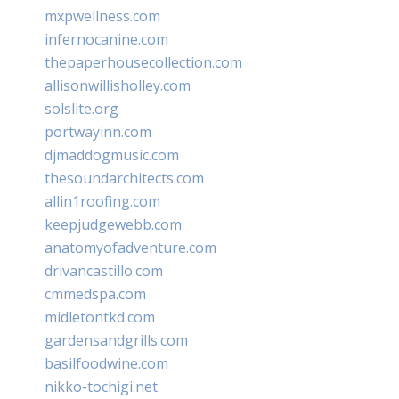
mxpwellness.com
infernocanine.com
thepaperhousecollection.com
allisonwillisholley.com
solslite.org
portwayinn.com
djmaddogmusic.com
thesoundarchitects.com
allin1roofing.com
keepjudgewebb.com
anatomyofadventure.com
drivancastillo.com
cmmedspa.com
midletontkd.com
gardensandgrills.com
basilfoodwine.com
nikko-tochigi.net