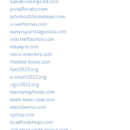
salvatoresinpoint.com
jovialfloralco.com
johnlscotthometeam.com
u-seehomes.com
watersportslagonissi.com
mischieffashion.com
eduwyre.com
retro-interiors.com
theblvd-boise.com
fpet2023.org
e-smart2022.org
ngrc2022.org
leesfamilyfoods.com
lewis-lewis-cpas.com
eleontennis.com
cyetus.com
bradfordshops.com
almadenranchsanjose.com