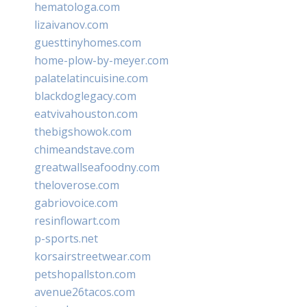
hematologa.com
lizaivanov.com
guesttinyhomes.com
home-plow-by-meyer.com
palatelatincuisine.com
blackdoglegacy.com
eatvivahouston.com
thebigshowok.com
chimeandstave.com
greatwallseafoodny.com
theloverose.com
gabriovoice.com
resinflowart.com
p-sports.net
korsairstreetwear.com
petshopallston.com
avenue26tacos.com