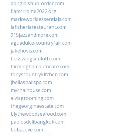
donglaishun-order.com
fiamc-rome2022.org
mariceworldessentials.com
lafisheriarestaurant.com
915jazzandmore.com
aguadulce-countryfair.com
jakehovis.com
bosswingsduluth.com
birminghamautocare.com
tonyscountrykitchen.com
jbellasnailspa.com
mychaihouse.com
alvisgrooming.com
thegeorginaestate.com
blythewoodseafood.com
paolosdelibangkok.com
bobacove.com