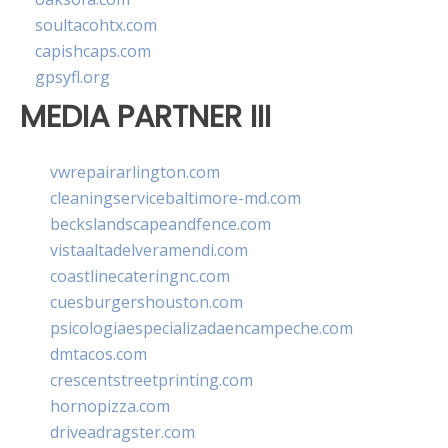
soultacohtx.com
capishcaps.com
gpsyfl.org
MEDIA PARTNER III
vwrepairarlington.com
cleaningservicebaltimore-md.com
beckslandscapeandfence.com
vistaaltadelveramendi.com
coastlinecateringnc.com
cuesburgershouston.com
psicologiaespecializadaencampeche.com
dmtacos.com
crescentstreetprinting.com
hornopizza.com
driveadragster.com