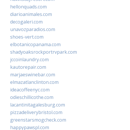
hellonquads.com
diarioanimales.com
decogaleri.com
unavozparadios.com
shoes-vert.com
elbotanicopanama.com
shadyoaksrockportrvpark.com
jccoinlaundry.com
kautorepair.com
marjaeswinebar.com
elmazatlanclinton.com
ideacoffeenyc.com
odieschillicothe.com
lacantinitagalesburg.com
pizzadeliverybristol.com
greenstarsmogcheck.com
happypawspl.com