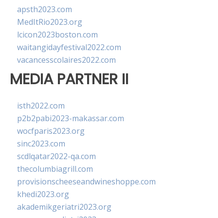
apsth2023.com
MedItRio2023.org
lcicon2023boston.com
waitangidayfestival2022.com
vacancesscolaires2022.com
MEDIA PARTNER II
isth2022.com
p2b2pabi2023-makassar.com
wocfparis2023.org
sinc2023.com
scdlqatar2022-qa.com
thecolumbiagrill.com
provisionscheeseandwineshoppe.com
khedi2023.org
akademikgeriatri2023.org