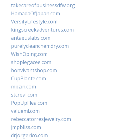
takecareofbusinessdfw.org
HamadaOfJapan.com
VersifyLifestyle.com
kingscreekadventures.com
antaeuslabs.com
purelycleanchemdry.com
WishOping.com
shoplegacee.com
bonvivantshop.com
CupPlante.com
mpzin.com
stcreal.com
PopUpFlea.com
valueml.com
rebeccatorresjewelry.com
jmpbliss.com
drjorgerico.com