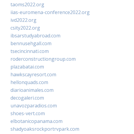
taoms2022.org
iias-euromena-conference2022.org
ivd2022.org
csity2022.org
ibsarstudyabroad.com
bennusehgall.com
tsecincinnati.com
roderconstructiongroup.com
plazabatai.com
hawkscayresort.com
hellonquads.com
diarioanimales.com
decogaleri.com
unavozparadios.com
shoes-vert.com
elbotanicopanama.com
shadyoaksrockportrvpark.com