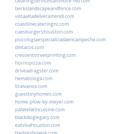
cleaningservicebaltimore-md.com
beckslandscapeandfence.com
vistaaltadelveramendi.com
coastlinecateringnc.com
cuesburgershouston.com
psicologiaespecializadaencampeche.com
dmtacos.com
crescentstreetprinting.com
hornopizza.com
driveadragster.com
hematologa.com
lizaivanov.com
guesttinyhomes.com
home-plow-by-meyer.com
palatelatincuisine.com
blackdoglegacy.com
eatvivahouston.com
thebigshowok.com