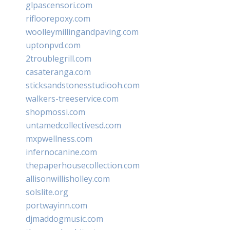
glpascensori.com
rifloorepoxy.com
woolleymillingandpaving.com
uptonpvd.com
2troublegrill.com
casateranga.com
sticksandstonesstudiooh.com
walkers-treeservice.com
shopmossi.com
untamedcollectivesd.com
mxpwellness.com
infernocanine.com
thepaperhousecollection.com
allisonwillisholley.com
solslite.org
portwayinn.com
djmaddogmusic.com