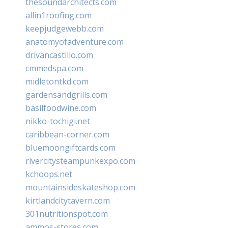
thesoundarchitects.com
allin1roofing.com
keepjudgewebb.com
anatomyofadventure.com
drivancastillo.com
cmmedspa.com
midletontkd.com
gardensandgrills.com
basilfoodwine.com
nikko-tochigi.net
caribbean-corner.com
bluemoongiftcards.com
rivercitysteampunkexpo.com
kchoops.net
mountainsideskateshop.com
kirtlandcitytavern.com
301nutritionspot.com
ammos-stores.com