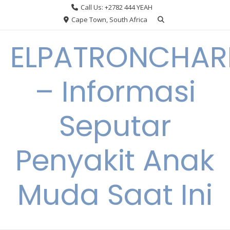
Skip
Call Us: +2782 444 YEAH
to
Cape Town, South Africa
content
ELPATRONCHA
– Informasi
Seputar
Penyakit Anak
Muda Saat Ini