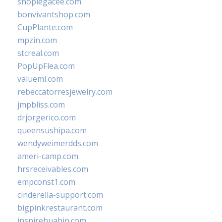
shoplegacee.com
bonvivantshop.com
CupPlante.com
mpzin.com
stcreal.com
PopUpFlea.com
valueml.com
rebeccatorresjewelry.com
jmpbliss.com
drjorgerico.com
queensushipa.com
wendyweimerdds.com
ameri-camp.com
hrsreceivables.com
empconst1.com
cinderella-support.com
bigpinkrestaurant.com
inspirehuahin.com