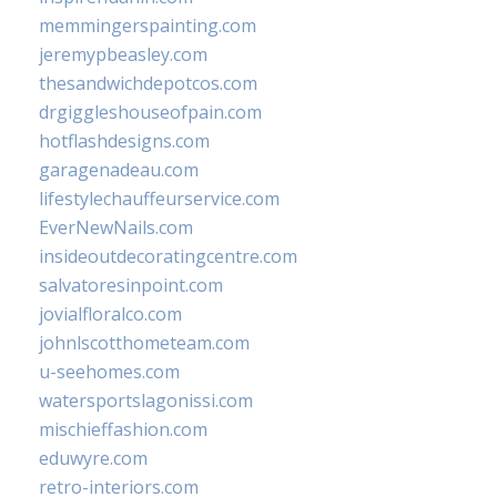
memmingerspainting.com
jeremypbeasley.com
thesandwichdepotcos.com
drgiggleshouseofpain.com
hotflashdesigns.com
garagenadeau.com
lifestylechauffeurservice.com
EverNewNails.com
insideoutdecoratingcentre.com
salvatoresinpoint.com
jovialfloralco.com
johnlscotthometeam.com
u-seehomes.com
watersportslagonissi.com
mischieffashion.com
eduwyre.com
retro-interiors.com