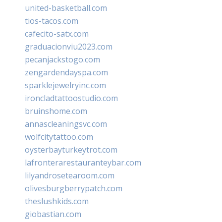
united-basketball.com
tios-tacos.com
cafecito-satx.com
graduacionviu2023.com
pecanjackstogo.com
zengardendayspa.com
sparklejewelryinc.com
ironcladtattoostudio.com
bruinshome.com
annascleaningsvc.com
wolfcitytattoo.com
oysterbayturkeytrot.com
lafronterarestauranteybar.com
lilyandrosetearoom.com
olivesburgberrypatch.com
theslushkids.com
giobastian.com