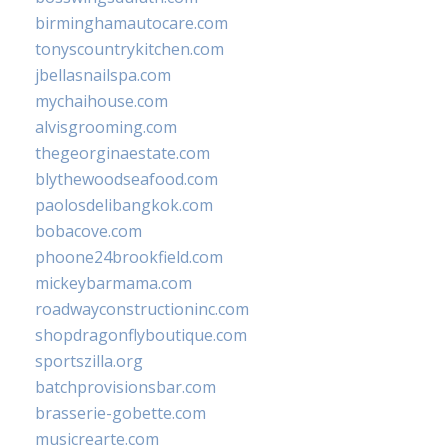
birminghamautocare.com
tonyscountrykitchen.com
jbellasnailspa.com
mychaihouse.com
alvisgrooming.com
thegeorginaestate.com
blythewoodseafood.com
paolosdelibangkok.com
bobacove.com
phoone24brookfield.com
mickeybarmama.com
roadwayconstructioninc.com
shopdragonflyboutique.com
sportszilla.org
batchprovisionsbar.com
brasserie-gobette.com
musicrearte.com