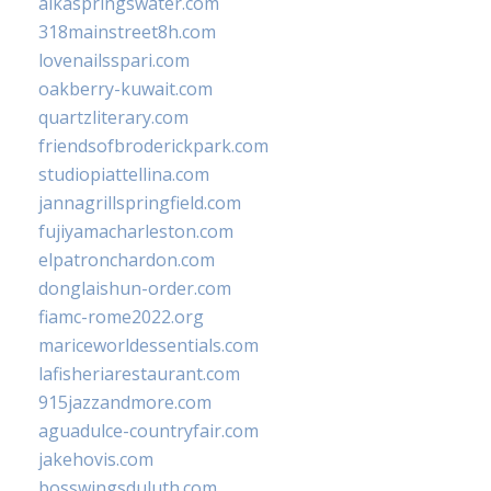
alkaspringswater.com
318mainstreet8h.com
lovenailsspari.com
oakberry-kuwait.com
quartzliterary.com
friendsofbroderickpark.com
studiopiattellina.com
jannagrillspringfield.com
fujiyamacharleston.com
elpatronchardon.com
donglaishun-order.com
fiamc-rome2022.org
mariceworldessentials.com
lafisheriarestaurant.com
915jazzandmore.com
aguadulce-countryfair.com
jakehovis.com
bosswingsduluth.com