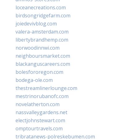
loceanecreations.com
birdsongridgefarm.com
joiedevivblog.com
valera-amsterdam.com
libertybrandhemp.com
norwoodinnwi.com
neighboursmarket.com
blackanguscareers.com
bolesfororegon.com
bodega-ole.com
thestreamlinerlounge.com
mestrinorubanofc.com
novelatherton.com
nassvalleygardens.net
electjohnstewart.com
omptourtravels.com
tribratanews-polreskebumen.com