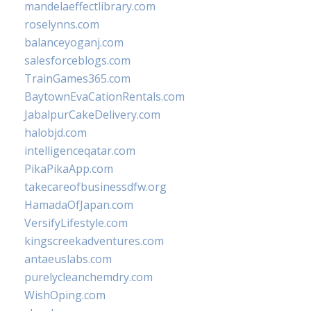
mandelaeffectlibrary.com
roselynns.com
balanceyoganj.com
salesforceblogs.com
TrainGames365.com
BaytownEvaCationRentals.com
JabalpurCakeDelivery.com
halobjd.com
intelligenceqatar.com
PikaPikaApp.com
takecareofbusinessdfw.org
HamadaOfJapan.com
VersifyLifestyle.com
kingscreekadventures.com
antaeuslabs.com
purelycleanchemdry.com
WishOping.com