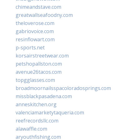
chimeandstave.com
greatwallseafoodny.com
theloverose.com
gabriovoice.com
resinflowart.com
p-sports.net
korsairstreetwear.com
petshopallston.com
avenue26tacos.com
topgglasses.com
broadmoornailsspacoloradosprings.com
missblackpasadena.com
anneskitchen.org
valenciamarketytaqueria.com
reefrecordsllc.com
alawaffle.com
aryouthfishing.com