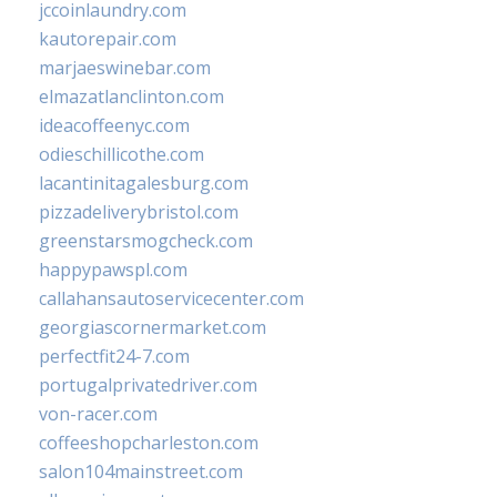
jccoinlaundry.com
kautorepair.com
marjaeswinebar.com
elmazatlanclinton.com
ideacoffeenyc.com
odieschillicothe.com
lacantinitagalesburg.com
pizzadeliverybristol.com
greenstarsmogcheck.com
happypawspl.com
callahansautoservicecenter.com
georgiascornermarket.com
perfectfit24-7.com
portugalprivatedriver.com
von-racer.com
coffeeshopcharleston.com
salon104mainstreet.com