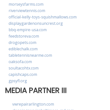
morseysfarms.com
riverviewtennis.com
official-kelly-toys-squishmallows.com
displaygardenonsuncrest.org
bbq-empire-usa.com
feedstoreva.com
drogopets.com
ediblechalk.com
tabletennisnearme.com
oaksofa.com
soultacohtx.com
capishcaps.com
gpsyfl.org
MEDIA PARTNER III
vwrepairarlington.com