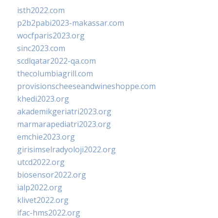
isth2022.com
p2b2pabi2023-makassar.com
wocfparis2023.org
sinc2023.com
scdlqatar2022-qa.com
thecolumbiagrill.com
provisionscheeseandwineshoppe.com
khedi2023.org
akademikgeriatri2023.org
marmarapediatri2023.org
emchie2023.org
girisimselradyoloji2022.org
utcd2022.org
biosensor2022.org
ialp2022.org
klivet2022.org
ifac-hms2022.org